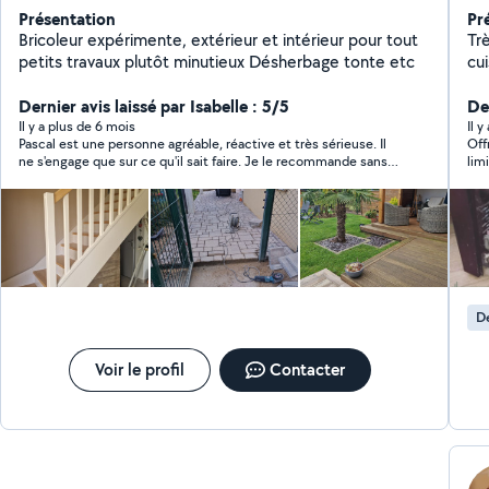
Présentation
Pr
Bricoleur expérimente, extérieur et intérieur pour tout
Trè
petits travaux plutôt minutieux Désherbage tonte etc
cui
av
Dernier avis laissé par Isabelle : 5/5
de 
De
Il y a plus de 6 mois
Il y
Pascal est une personne agréable, réactive et très sérieuse. Il
Off
ne s'engage que sur ce qu'il sait faire. Je le recommande sans
lim
soucis.
De
Voir le profil
Contacter