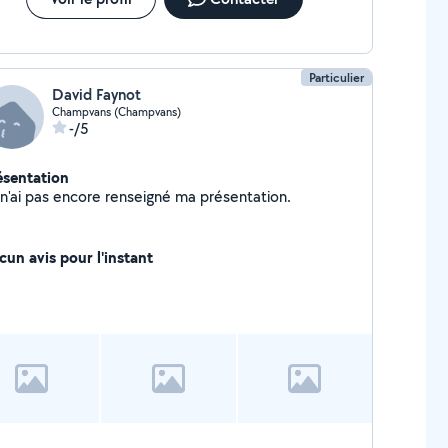
Particulier
David Faynot
Champvans (Champvans)
-/5
ésentation
Je n'ai pas encore renseigné ma présentation.
cun avis pour l'instant