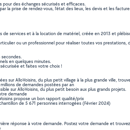
ns pour des échanges sécurisés et efficaces.
r la prise de rendez-vous, l’état des lieux, les devis et les facture
ns de services et à la location de matériel, créée en 2013 et plébi
culier ou un professionnel pour réaliser toutes vos prestations, d
s secondes.
nnels en quelques minutes.
sécurisée et faites votre choix !
sur AlloVoisins, du plus petit village à la plus grande ville, tro
 millions de demandes postées par an
ible sur AlloVoisins, du plus petit besoin aux plus grands projets.
votre demande
oVoisins propose un bon rapport qualité/prix
chantillon de 5 671 personnes interrogées (Février 2024)
remière réponse à votre demande. Postez votre demande et trouve
e