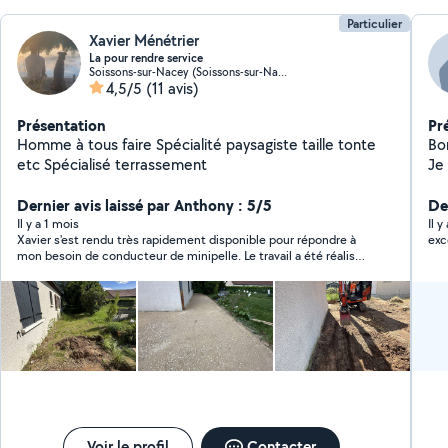
Particulier
Xavier Ménétrier
La pour rendre service
Soissons-sur-Nacey (Soissons-sur-Nacey)
4,5/5
(11 avis)
Présentation
Pr
Homme à tous faire Spécialité paysagiste taille tonte
Bo
etc Spécialisé terrassement
Je 
un
Dernier avis laissé par Anthony : 5/5
pas
De
pr
Il y a 1 mois
Il 
Xavier s'est rendu très rapidement disponible pour répondre à
do
mon besoin de conducteur de minipelle. Le travail a été réalisé
année
avec sérieux, rapidement et proprement. Personne
de
sympathique et efficace, je recommande sans hésiter !
sér
ch
réa
re
réa
pr
pr
Voir le profil
Contacter