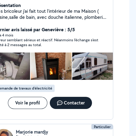
ésentation
s bricoleur j'ai fait tout l'intérieur de ma Maison (
sine,salle de bain, avec douche italienne, plomberie
ec récupération d'eau de douche pour wc.....), pose
panneaux solaires, Installation poêle a pellets......
rnier avis laissé par Geneviève : 5/5
 a 4 mois
reur semblant sérieux et réactif. Néanmoins l'échange s'est
ité à 2 messages au total.
mande de travaux d’électricité
Voir le profil
Contacter
Particulier
Marjorie mardjy