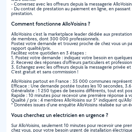
- Conversez avec les offreurs depuis la messagerie AlloVoisi
- Du contrat de prestation au paiement en ligne, en passant pa
prestation.
Comment fonctionne AlloVoisins ?
AlloVoisins c’est la marketplace leader dédiée aux prestatio
de membres, dont 300 000 professionnels.
Postez votre demande et trouvez proche de chez vous un parti
rapport qualité/prix.
Facilitez votre quotidien en 3 étapes :
1. Postez votre demande : indiquez votre besoin en quelque
2. Recevez des réponses d’offreurs particuliers et professio
3. Echangez avec les offreurs depuis la messagerie privée et 
C’est gratuit et sans commission !
AlloVoisins partout en France : 35 000 communes représentées 
Efficace : Une demande postée toutes les 10 secondes, 3.6
Généraliste : 1 250 types de besoins différents, tout est poss
Rapide : 10 minutes pour recevoir une première réponse à 
Qualité / prix : 4 membres AlloVoisins sur 5* indiquent qu’All
* Données issues d’une enquête AlloVoisins réalisée sur un é
Vous cherchez un electricien en urgence ?
Sur AlloVoisins, seulement 10 minutes pour recevoir une p
chez vous, pour votre besoin urgent de installation électriqu