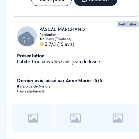
N'hésitez pas à me contacter, je serai ravi de vous
aider !
Particulier
PASCAL MARCHAND
Particulier
Trouhans (Trouhans)
3,7/5
(15 avis)
Présentation
habite trouhans vers saint jean de losne
Dernier avis laissé par Anne Marie : 5/5
Il y a plus de 6 mois
très satisfaisant