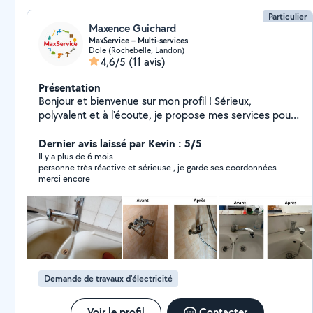
Particulier
Maxence Guichard
MaxService – Multi-services
Dole (Rochebelle, Landon)
4,6/5
(11 avis)
Présentation
Bonjour et bienvenue sur mon profil ! Sérieux,
polyvalent et à l'écoute, je propose mes services pour
vos petits travaux du quotidien. -Bricolage : pose
d'étagères, réparations diverses, fixation murale -
Dernier avis laissé par Kevin : 5/5
Plomberie : changement de robinets, pose
Il y a plus de 6 mois
personne très réactive et sérieuse , je garde ses coordonnées .
d'adoucisseur, petits dépannages -Électricité :
merci encore
remplacement de luminaires, prises, interrupteurs,
petits dépannages électriques -Montage et
démontage de meubles : armoires, lits, étagères,
meubles en kit -Travaux extérieurs : tonte de pelouse,
entretien de jardin, nettoyage, petits aménagements -
Location de matériel : nettoyeur vapeur et injecteur-
extracteur pour un nettoyage en profondeur de vos
Demande de travaux d’électricité
surfaces et textiles. Rigoureux, ponctuel et soigneux, je
mets mes compétences professionnelles à votre
service pour des prestations fiables et de qualité.
Voir le profil
Contacter