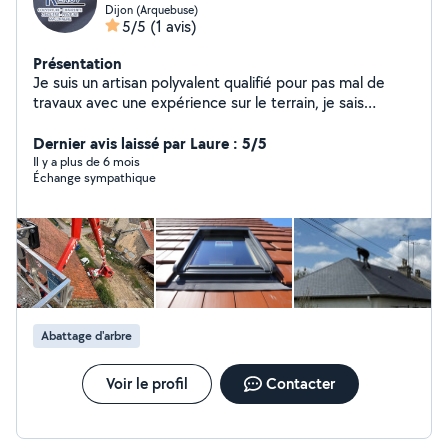
Dijon (Arquebuse)
5/5
(1 avis)
Présentation
Je suis un artisan polyvalent qualifié pour pas mal de
travaux avec une expérience sur le terrain, je sais
m'adapter à plusieurs situations, je suis à l'écoute de
votre demande
Dernier avis laissé par Laure : 5/5
Il y a plus de 6 mois
Échange sympathique
Abattage d'arbre
Voir le profil
Contacter