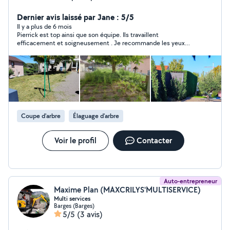
qualifications pour l entretien de vos extérieur je suis
déductible des impôts a hauteur de 50%
Dernier avis laissé par Jane : 5/5
Il y a plus de 6 mois
Pierrick est top ainsi que son équipe. Ils travaillent
efficacement et soigneusement . Je recommande les yeux
fermés. Merci pour la presta !
Coupe d'arbre
Élaguage d'arbre
Voir le profil
Contacter
Auto-entrepreneur
Maxime Plan (MAXCRILYS'MULTISERVICE)
Multi services
Barges (Barges)
5/5
(3 avis)