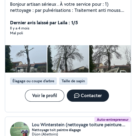
Bonjour artisan sérieux . À votre service pour : 1)
nettoyage : par pulvérisations : Traitement anti mousse
hydrofuge : (faciliter de paiement). (en plusieurs fois
sans frais). 2 toitures: 3) façades: 4) pignons : 5)
Dernier avis laissé par Laila : 1/5
dallage: 6) murets : À votre service aussi : Pour tout
Il y a 4 mois
Mal poli
type : (1) d'élagage (2) abattage (3) tailles d'arbres
fruitiers (4) tailles de haies (5) enlèvement des
végétaux sur demande.
Élagage ou coupe d'arbre
Taille de sapin
Voir le profil
Contacter
Auto-entrepreneur
Lou Winterstein (nettoyage toiture peinture entretien espace vert)
Nettoyage toit peintre élagage
Dijon (Abattoirs)