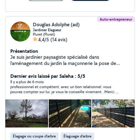
Auto-entrepreneur
Douglas Adolphe (ad)
Jardinier Elagueur
Pluvet (Pluvet)
4,4/5
(14 avis)
Présentation
Je suis jardinier paysagiste spécialisé dans
l'aménagement du jardin la maçonnerie la pose de
clôture je suis aussi spécialisé dans la taille des haie et
arbustes et autres spécialisé dans l'élagage d'arbre et
Dernier avis laissé par Saleha : 5/5
aussi dans la taille des arbres fruitiers je fais ce métier
Il y a plus de 6 mois
professionnel et compétent. avec un bon relationnel. vous
de puis plus de 5 ans travail sérieux et soigné
pouvez compter sur lui. je vous le conseille vivement . Merci à
lui.
Élagage ou coupe d'arbre
Élaguage d'arbre