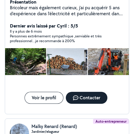
Présentation
Bricoleur mais également curieux, j'ai pu acquérir 5 ans
d'expérience dans l'électricité et particulièrement dans
la pose de compteur enedis. D'autre part, j'ai pu
acquérir beaucoup d'expérience dans divers et variés
Dernier avis laissé par Cyril : 5/5
domaines
Il y a plus de 6 mois
Personnes extrêmement sympathique ,serviable et très
professionnel…je recommande à 200%
Voir le profil
Contacter
Auto-entrepreneur
Malky Renard (Renard)
Jardinier/elagueur