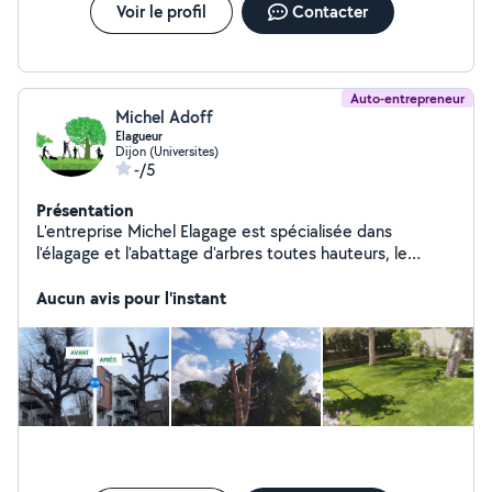
Voir le profil
Contacter
Auto-entrepreneur
Michel Adoff
Elagueur
Dijon (Universites)
-/5
Présentation
L'entreprise Michel Elagage est spécialisée dans
l'élagage et l'abattage d'arbres toutes hauteurs, le
taillage de haies. Mais c'est aussi tous les services liés
aux activités paysagères.
Aucun avis pour l'instant