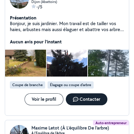
Dijon (Abattoirs)
-/5
Présentation
Bonjour, je suis jardinier. Mon travail est de tailler vos
haies, arbustes mais aussi élaguer et abattre vos arbres
a votre demande. Je peut aussi effectuer vos plantation
et débroussaillement et également vous crée une
Aucun avis pour l'instant
nouvelle pelouse. Mes devis sont complètement gratuit
alors n'hésitez pas a me demander une prestation j'y
répondrais au plus vite. Mr renard est a votre écoute.
Merci
Coupe de branche
Élagage ou coupe d'arbre
Voir le profil
Contacter
Auto-entrepreneur
Maxime Letot (À L'équilibre De l'arbre)
À l'Equilibre de l'Arbre