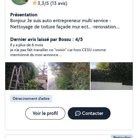
3,3/5
(13 avis)
Présentation
Bonjour Je suis auto entrepreneur multi service -
Nettoyage de toiture façade mur ect.. -renovation
toiture tuiles tôle faîtage planche de rive pose d'alue
laqué ect.. -Peinture intérieur et extérieur façade pignon
Dernier avis laissé par Bossu : 4/5
toiture mur ect.. sur tout support -Elagage abbatage
Il y a plus de 6 mois
je n'ai pas fait travailler ce "voisin" car hors CESU comme
taille de haie taille d'arbre plantation d'arbre
mentionné ds mon annonce ...
dessouchage de haie et d'arbre tonte de pelouse -
débarras de maison cave grenier grange nettoyage de
terrain évacuation de tout encombrants.demolition et
évacuation de mûr cabanon maison dalle et autre merci
Déracinement d'arbre
Voir le profil
Contacter
Particulier