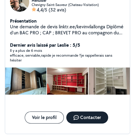
Menuisier
Chevigny-Saint-Sauveur (Chateau-Visitation)
4,4/5
(32 avis)
Présentation
Une demande de devis linktr.ee/kevinvilallonga Diplômé
d'un BAC PRO ; CAP ; BREVET PRO au compagnon du
devoir je suis aujourd'hui ARTISAN. Je suis
PROFESSIONNEL et passionnée avant tous. Réalisation
Dernier avis laissé par Leslie : 5/5
de prestations de menuiserie : - Menuiserie int/ext -
Il y a plus de 6 mois
efficace, serviable,rapide je recommande !!je rappellerais sans
Parquet quelconque - Agencement sur mesure - Pose
hésiter
de cuisine/dressing/bibliothèque
Voir le profil
Contacter