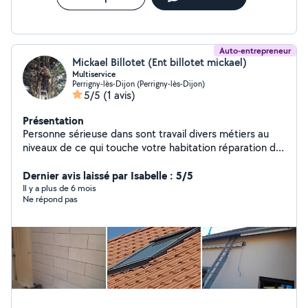
Auto-entrepreneur
Mickael Billotet (Ent billotet mickael)
Multiservice
Perrigny-lès-Dijon (Perrigny-lès-Dijon)
5/5
(1 avis)
Présentation
Personne sérieuse dans sont travail divers métiers au
niveaux de ce qui touche votre habitation réparation de
fuite, pose d alu,demoussage toiture ect.. Travaille en
sécurité avec harnais de sécurité ou nacelle
Dernier avis laissé par Isabelle : 5/5
Il y a plus de 6 mois
Ne répond pas