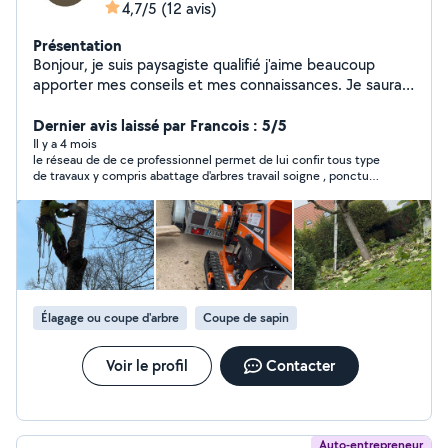
4,7/5
(12 avis)
Présentation
Bonjour, je suis paysagiste qualifié j'aime beaucoup
apporter mes conseils et mes connaissances. Je saurai
donc répondre à vos demandes d'entretien d'espaces
verts
Dernier avis laissé par Francois : 5/5
Il y a 4 mois
le réseau de de ce professionnel permet de lui confir tous type
de travaux y compris abattage d'arbres travail soigne , ponctuel
, sérieux .
Élagage ou coupe d'arbre
Coupe de sapin
Voir le profil
Contacter
Auto-entrepreneur