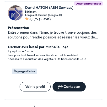
Auto-entrepreneur
David HATON (ABM Services)
Bâtiment
Longeault-Pluvault (Longeault)
3,5/5
(2 avis)
Présentation
Entrepreneur dans l 'âme, je trouve trouve toujours des
solutions pour rendre possible et réaliser les voeux de
mes clients
Dernier avis laissé par Michelle : 5/5
Il y a plus de 6 mois
Très ponctuel Travail sérieux Possède tout le matériel
nécessaire Évacuation des végétaux De bons conseils Je le
recommande personnellement Je n'ai absolument pas été
déçu de la prestation !
Élaguage d'arbre
Voir le profil
Contacter