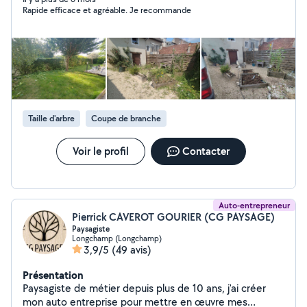
Rapide efficace et agréable. Je recommande
alternatives pour égayer les jardins, éviter trop le
minéral et des solutions pour créer un jardin suffisant à
lui même. Homme a tout faire, Bricoleur et débrouillard
dans l'âme, je suis très habile de mes mains et j'aime
innover. Rendons les jardins plus colorés, plus natures,
et beaucoup plus libres. La maçonnerie paysagère est
aussi dans mes cordes, la création de bordures en fer et
de jardinière en bois sont aussi mes atouts. Hésiter pas
Taille d'arbre
Coupe de branche
à me contacter, appelons nous et voyons comment
améliorer, créer, rêver de votre jardin ensemble. À
bientôt.
Voir le profil
Contacter
Auto-entrepreneur
Pierrick CAVEROT GOURIER (CG PAYSAGE)
Paysagiste
Longchamp (Longchamp)
3,9/5
(49 avis)
Présentation
Paysagiste de métier depuis plus de 10 ans, j'ai créer
mon auto entreprise pour mettre en œuvre mes