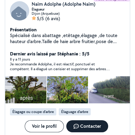
Naïm Adolphe (Adolphe Naïm)
Élagueur
Dijon (Arquebuse)
5/5
(6 avis)
Présentation
Spécialisé dans abattage ,etêtage,élagage ,de toute
hauteur d'arbre.Taille de haie arbre fruitier,pose de
clôture.Peut intervenir très rapidement travail soigné 17
d'expérience.
Dernier avis laissé par Stéphanie : 5/5
Il y a 11 jours
Je recommande Adolphe, il est réactif, ponctuel et
compétent. Il a élagué un cerisier et supprimer des arbres.
Merci
Élagage ou coupe d'arbre
Élaguage d'arbre
Voir le profil
Contacter