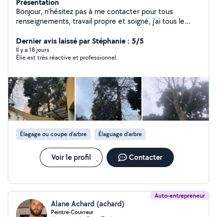
Présentation
Bonjour, n'hésitez pas à me contacter pour tous
renseignements, travail propre et soigné, j'ai tous le
matériel nécessaire, déplacement et devis gratuit, taille
de haie. Abattage élagage. Entretien des espaces verts.
Dernier avis laissé par Stéphanie : 5/5
Ramassage des végétaux. N'hésitez pas à me
Il y a 18 jours
Élie est très réactive et professionnel.
contacter, cordialement
Élagage ou coupe d'arbre
Élaguage d'arbre
Voir le profil
Contacter
Auto-entrepreneur
Alane Achard (achard)
Peintre-Couvreur