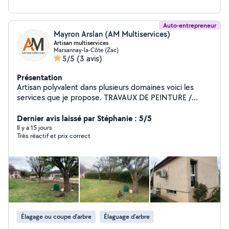
Auto-entrepreneur
Mayron Arslan (AM Multiservices)
Artisan multiservices
Marsannay-la-Côte (Zac)
5/5
(3 avis)
Présentation
Artisan polyvalent dans plusieurs domaines voici les
services que je propose. TRAVAUX DE PEINTURE /
NETTOYAGE Nettoyage toiture / Peinture Nettoyage
de Façades et peinture Peinture boiserie Peinture
Dernier avis laissé par Stéphanie : 5/5
ferronnerie ENTRETIEN ESPACE VERTS élagage
Il y a 15 jours
Très réactif et prix correct
abattage taille de haies Débroussaillage Tonte de
pelouse Évacuation déchets N'hésitez pas à me
contacter pour tous renseignements et demande de
devis.
Élagage ou coupe d'arbre
Élaguage d'arbre