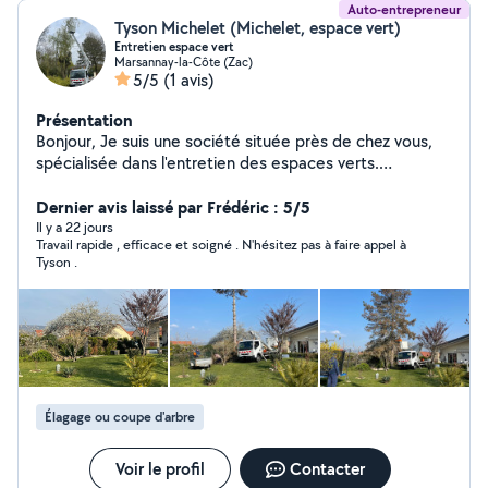
Auto-entrepreneur
Tyson Michelet (Michelet, espace vert)
Entretien espace vert
Marsannay-la-Côte (Zac)
5/5
(1 avis)
Présentation
Bonjour, Je suis une société située près de chez vous,
spécialisée dans l'entretien des espaces verts.
J'interviens pour tous vos travaux d'abattage, d'élagage,
ainsi que pour l'entretien et la mise en forme de vos
Dernier avis laissé par Frédéric : 5/5
extérieurs. Je dispose également d'un véhicule nacelle
Il y a 22 jours
Travail rapide , efficace et soigné . N'hésitez pas à faire appel à
pour les travaux en hauteur. N'hésitez pas à me
Tyson .
contacter pour plus d'informations ou pour un devis
gratuit. Merci et à bientôt.
Élagage ou coupe d'arbre
Voir le profil
Contacter