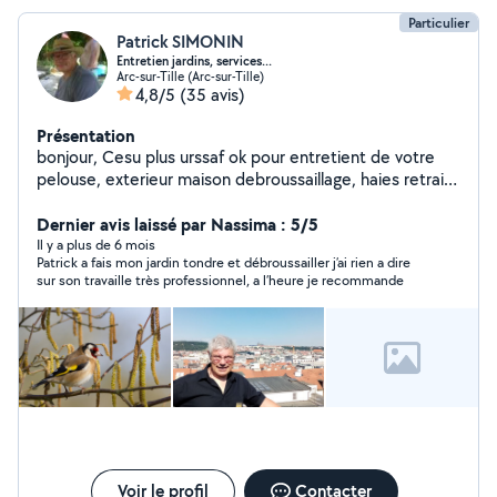
Particulier
Patrick SIMONIN
Entretien jardins, services...
Arc-sur-Tille (Arc-sur-Tille)
4,8/5
(35 avis)
Présentation
bonjour, Cesu plus urssaf ok pour entretient de votre
pelouse, exterieur maison debroussaillage, haies retraité
passions jardinage au naturel pour l'entretien de votre
jardin, de votre verger. Je possède tout le matériel
Dernier avis laissé par Nassima : 5/5
nécessaire, remorque pour évacuer les déchets verts.
Il y a plus de 6 mois
Patrick a fais mon jardin tondre et débroussailler j’ai rien a dire
vidange, petite mécanique, entretient veh
sur son travaille très professionnel, a l’heure je recommande
Voir le profil
Contacter