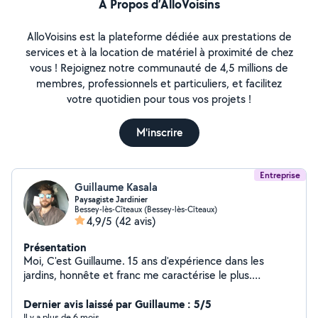
À Propos d’AlloVoisins
AlloVoisins est la plateforme dédiée aux prestations de
services et à la location de matériel à proximité de chez
vous ! Rejoignez notre communauté de 4,5 millions de
membres, professionnels et particuliers, et facilitez
votre quotidien pour tous vos projets !
M'inscrire
Entreprise
Guillaume Kasala
Paysagiste Jardinier
Bessey-lès-Cîteaux (Bessey-lès-Cîteaux)
4,9/5
(42 avis)
Présentation
Moi, C'est Guillaume. 15 ans d'expérience dans les
jardins, honnête et franc me caractérise le plus.
Toujours dans la recherche de s'améliorer, je souhaite
proposer mes services dans les espaces verts, mais
Dernier avis laissé par Guillaume : 5/5
surtout le soin des végétaux. Je propose souvent des
Il y a plus de 6 mois