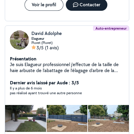
Voir le profil
Contacter
Auto-entrepreneur
David Adolphe
Elagueur
Pluvet (Pluvet)
3/5
(1 avis)
Présentation
Je suis Elagueur professionnel j'effectue de la taille de
haie arbuste de l'abattage de l'élagage d'arbre de la
taille d'arbres fruitiers j'effectue les travaux
d'aménagement de jardin et je fais aussi de la
Dernier avis laissé par Aude : 3/5
maçonnerie pose de clôture je fais ce métier depuis
Il y a plus de 6 mois
pas réalisé ayant trouvé une autre personne
plus de 15 ans travail sérieux et soigné