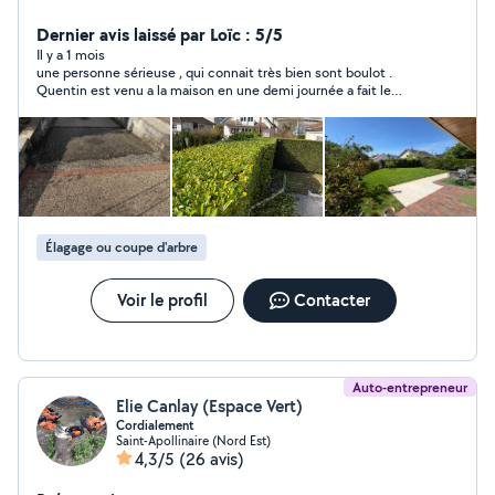
Dernier avis laissé par Loïc : 5/5
Il y a 1 mois
une personne sérieuse , qui connait très bien sont boulot .
Quentin est venu a la maison en une demi journée a fait le
Boulot avec de très bon résultat. je le recommande a 100% il
gracieux et très gentil ...
Élagage ou coupe d'arbre
Voir le profil
Contacter
Auto-entrepreneur
Elie Canlay (Espace Vert)
Cordialement
Saint-Apollinaire (Nord Est)
4,3/5
(26 avis)