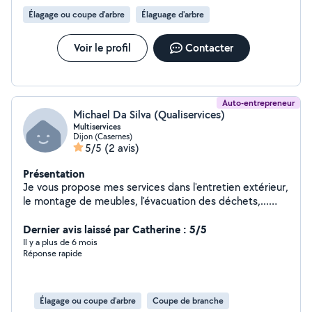
Élagage ou coupe d'arbre
Élaguage d'arbre
Voir le profil
Contacter
Auto-entrepreneur
Michael Da Silva (Qualiservices)
Multiservices
Dijon (Casernes)
5/5
(2 avis)
Présentation
Je vous propose mes services dans l'entretien extérieur,
le montage de meubles, l'évacuation des déchets,...
Entreprise multiservices, disponible rapidement. Travail
soigné et minutieux.
Dernier avis laissé par Catherine : 5/5
Il y a plus de 6 mois
Réponse rapide
Élagage ou coupe d'arbre
Coupe de branche