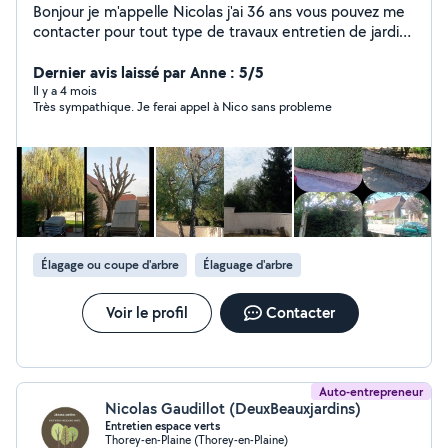
Bonjour je m'appelle Nicolas j'ai 36 ans vous pouvez me
contacter pour tout type de travaux entretien de jardins
débroussaillage élagage abattage tonte deserbage etc
et si ce n'est pas dans mes compétences je préfère
Dernier avis laissé par Anne : 5/5
vous dire non plutôt que de faire n'importe quoi j'aime le
Il y a 4 mois
Très sympathique. Je ferai appel à Nico sans probleme
travail propre et soigné
Élagage ou coupe d'arbre
Élaguage d'arbre
Voir le profil
Contacter
Auto-entrepreneur
Nicolas Gaudillot (DeuxBeauxjardins)
Entretien espace verts
Thorey-en-Plaine (Thorey-en-Plaine)