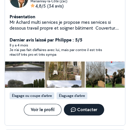
Marsannay-la-Côte (Zac)
4,8/5
(34 avis)
Présentation
Mr Achard multi services je propose mes services si
dessous travail propre et soigner bâtiment ️ Couverture,
Peinture bâtiment intérieur extérieur, Pose de closoir
cimentation feitage, Nettoyage toiture Espace vert
Dernier avis laissé par Philippe : 5/5
Taille de haie Abattage Élagage Enlèvement des
Il y a 4 mois
Je n’ai pas fait d’affaires avec lui, mais par contre il est très
végétaux N'hésiter pas à regarder ma gallérie photo de
réactif très pro et très sympa
mes travaux avant après Devis et déplacement gratuit
possibilité de se déplacer dans la journée si urgence. Je
suis joignable à partir de l'application ou sur mon
portable 06-02-40-40-65 n'hésitez pas pour toute
question.
Élagage ou coupe d'arbre
Élaguage d'arbre
Voir le profil
Contacter