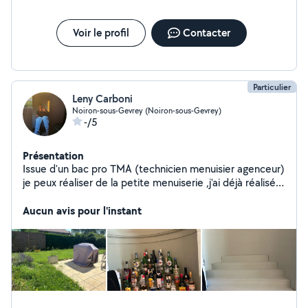
Voir le profil
Contacter
Particulier
Leny Carboni
Noiron-sous-Gevrey (Noiron-sous-Gevrey)
-/5
Présentation
Issue d'un bac pro TMA (technicien menuisier agenceur)
je peux réaliser de la petite menuiserie ,j'ai déjà réalisé
un toit pour une cabane en bande bitumeuse ,réalisé un
mini bar en escalier à la main et réalisé une grange .J'ai
Aucun avis pour l'instant
déjà travaillé dans l'espace vert donc je peut tondre,
tailler les haie etc .N'hésitez pas à me contacter pour
vous faire part de mes disponibilités.