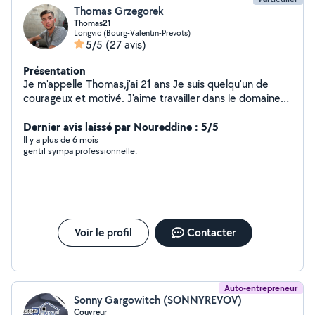
Thomas Grzegorek
Thomas21
Longvic (Bourg-Valentin-Prevots)
5/5
(27 avis)
Présentation
Je m'appelle Thomas,j'ai 21 ans Je suis quelqu'un de
courageux et motivé. J'aime travailler dans le domaine
du bâtiment mais je suis ouvert à tous corps de métiers.
Dernier avis laissé par Noureddine : 5/5
Il y a plus de 6 mois
gentil sympa professionnelle.
Voir le profil
Contacter
Auto-entrepreneur
Sonny Gargowitch (SONNYREVOV)
Couvreur