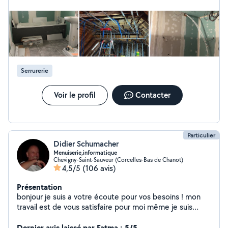
Serrurerie
Voir le profil
Contacter
Particulier
Didier Schumacher
Menuiserie,informatique
Chevigny-Saint-Sauveur (Corcelles-Bas de Chanot)
4,5/5
(106 avis)
Présentation
bonjour je suis a votre écoute pour vos besoins ! mon
travail est de vous satisfaire pour moi même je suis
technicien en informatique et téléphonie mes second:
travaux dans toute la maison intérieur et extérieur
Dernier avis laissé par Fatma : 5/5