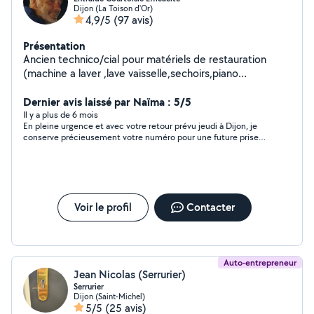
Dijon (La Toison d'Or)
4,9/5
(97 avis)
Présentation
Ancien technico/cial pour matériels de restauration
(machine a laver ,lave vaisselle,sechoirs,piano
cuisine....), je suis un nouveau retraité sportif dispo pour
vous aider à solutionner vos problèmes dans les
Dernier avis laissé par Naïma : 5/5
domaines du bricolage aménagement /jardinage/ panne
Il y a plus de 6 mois
En pleine urgence et avec votre retour prévu jeudi à Dijon, je
d électroménager ou autre. Mon savoir faire, mon
conserve précieusement votre numéro pour une future prise
matériel et mon atelier sont là pour vous rendre la vie
de contact. Vous habitez tout près de chez moi ! Je tiens à
plus ensoleillée.
exprimer ma satisfaction en laissant une évaluation positive,
car votre bienveillance et vos tarifs semblent réellement
indétrônables. À très bientôt, et merci encore Eric !
Voir le profil
Contacter
Auto-entrepreneur
Jean Nicolas (Serrurier)
Serrurier
Dijon (Saint-Michel)
5/5
(25 avis)