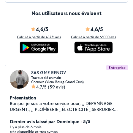
Nos utilisateurs nous évaluent
4,6/5
4,6/5
Calculé à partir de 48731 avis
Calculé à partir de 66000 avis
Entreprise
SAS GME RENOV
Travaux clé en main
Chenôve (Vieux Bourg-Grand Crus)
4,7/5
(59 avis)
Présentation
Bonjour je suis a votre service pour, ,, DÉPANNAGE
URGENT,, ,, PLOMBERIE ,,ÉLECTRICITÉ ,,SERRURIER
,,MENUISIER ,,PLAQUE DE PLÂTRE ,,PAPIER PEINT
,,POSE DE PARQUET ,,MONTAGE DES MEUBLES EN KIT
Dernier avis laissé par Dominique : 5/5
,,POSE DE CUISINE ,,CARRELAGE ,,MAÇONNERIE
Il y a plus de 6 mois
très disponible et très sympa.