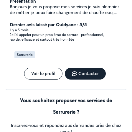
Présentation
Bonjours je vous propose mes services je suis plombier
de métier je peux faire changement de chauffe eau,
installation de robinet réparation de fuite et tout plein
de petit travaux également. Je suis également serrurier
Dernier avis laissé par Ouidyane : 5/5
pour vos ouverture de porte et remplacement de
Il y a 3 mois
Je l’ai appeler pour un problème de serrure . professionnel,
pièces également
rapide, efficace et surtout très honnête
Serrurerie
Voir le profil
Contacter
Vous souhaitez proposer vos services de
Serrurerie ?
Inscrivez-vous et répondez aux demandes près de chez
vous !