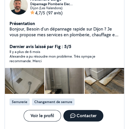
Dépannage Plomberie Elec…
Dijon (Les Valendons)
4,7/5
(97 avis)
Présentation
Bonjour, Besoin d'un dépannage rapide sur Dijon ? Je
vous propose mes services en plomberie, chauffage et
électricité, avec intervention rapide et travail soigné.
Dépannage rapide : Fuite d'eau / problème de
Dernier avis laissé par Fig : 5/5
plomberie Panne électrique / disjoncteur / prises
Il y a plus de 6 mois
Alexandre a pu résoudre mon problème. Très sympa je
Chauffage en panne / radiateur / Mes engagements :
recommande. Merci
Intervention rapide (souvent dans la journée) Travail
propre et efficace Conseils professionnels Tarifs clairs
Professionnel en portage salarial : Facture fournie
Assurance professionnelle Prestation déclarée Zone :
Dijon et alentours Disponible immédiatement
contactez-moi pour un devis rapide !
Serrurerie
Changement de serrure
Voir le profil
Contacter