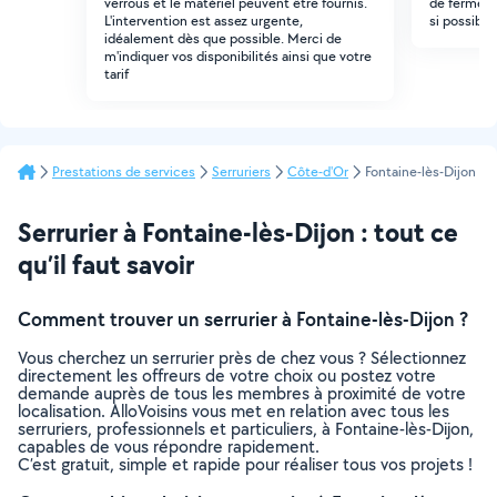
verrous et le matériel peuvent être fournis.
de fermer 
L'intervention est assez urgente,
si possible.
idéalement dès que possible. Merci de
m'indiquer vos disponibilités ainsi que votre
tarif
Prestations de services
Serruriers
Côte-d'Or
Fontaine-lès-Dijon
Serrurier à Fontaine-lès-Dijon : tout ce
qu’il faut savoir
Comment trouver un serrurier à Fontaine-lès-Dijon ?
Vous cherchez un serrurier près de chez vous ? Sélectionnez
directement les offreurs de votre choix ou postez votre
demande auprès de tous les membres à proximité de votre
localisation. AlloVoisins vous met en relation avec tous les
serruriers, professionnels et particuliers, à Fontaine-lès-Dijon,
capables de vous répondre rapidement.
C’est gratuit, simple et rapide pour réaliser tous vos projets !