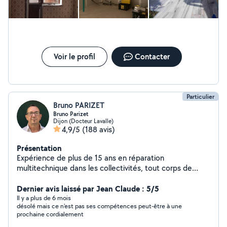
Voir le profil
Contacter
Particulier
Bruno PARIZET
Bruno Parizet
Dijon (Docteur Lavalle)
4,9/5
(188 avis)
Présentation
Expérience de plus de 15 ans en réparation
multitechnique dans les collectivités, tout corps de
métier. Également ancien dépanneur electromenager.
Travail soigné et exigeant avec moi même. La
Dernier avis laissé par Jean Claude : 5/5
satisfaction du client est mon leitmotiv!
Il y a plus de 6 mois
désolé mais ce n'est pas ses compétences peut-être à une
prochaine cordialement