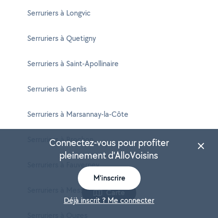
Serruriers à Longvic
Serruriers à Quetigny
Serruriers à Saint-Apollinaire
Serruriers à Genlis
Serruriers à Marsannay-la-Côte
Serruriers à Brochon
Connectez-vous pour profiter
pleinement d'AlloVoisins
Serruriers à Fauverney
M'inscrire
Serruriers à Messigny-et-Vantoux
Carte
Déjà inscrit ? Me connecter
Serruriers à Ouges