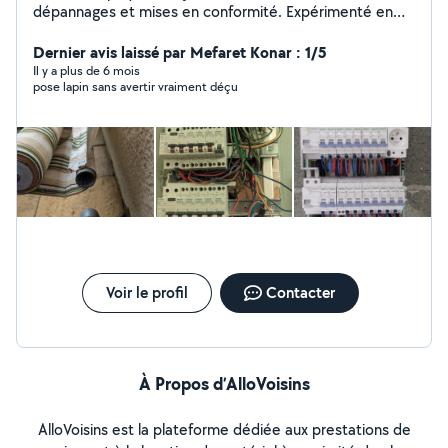
dépannages et mises en conformité. Expérimenté en
domotique et courant faible. Disponible aussi pour
divers travaux de bricolage et aide à domicile. Sérieux et
Dernier avis laissé par Mefaret Konar : 1/5
efficace.
Il y a plus de 6 mois
pose lapin sans avertir vraiment déçu
Voir le profil
Contacter
À Propos d’AlloVoisins
AlloVoisins est la plateforme dédiée aux prestations de