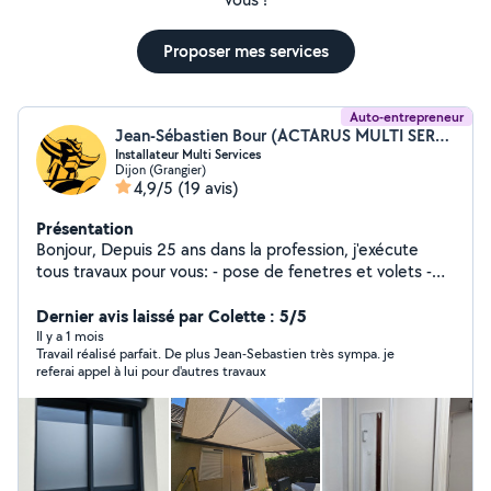
Proposer mes services
Auto-entrepreneur
Jean-Sébastien Bour (ACTARUS MULTI SERVICES)
Installateur Multi Services
Dijon (Grangier)
4,9/5
(19 avis)
Présentation
Bonjour, Depuis 25 ans dans la profession, j'exécute
tous travaux pour vous: - pose de fenetres et volets -
pose de stores, pergolas, portails, cloture - réparations
diverses : volets roulants, serrures, placards - service de
Dernier avis laissé par Colette : 5/5
Dépannage - motorisation portails ou porte de garage -
Il y a 1 mois
Travail réalisé parfait. De plus Jean-Sebastien très sympa. je
pose de parquet, revêtement de sol - tous types de
referai appel à lui pour d'autres travaux
travaux bricolage - travaux de peinture - montage de
meubles Instagram : @actarus.21 On dit de moi que je
suis fiable, professionnel, ponctuel et sérieux A votre
Service