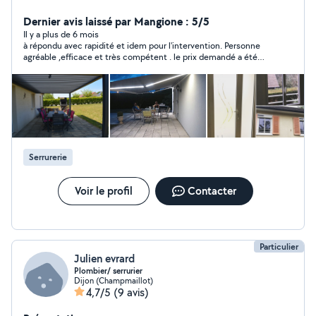
Fenêtres / Portes / Portails / Portes de garages / Garde
Corps / Pergolas / Stores intérieurs et extérieurs -
Dernier avis laissé par Mangione : 5/5
Serrurerie - Motorisation des volets/stores/Portails
Il y a plus de 6 mois
à répondu avec rapidité et idem pour l'intervention. Personne
manuels - Portes intérieures / parquet
agréable ,efficace et très compétent . le prix demandé a été
respecté et plus qu'abordable,malgré la complexité du travail je
recommande fortement
Serrurerie
Voir le profil
Contacter
Particulier
Julien evrard
Plombier/ serrurier
Dijon (Champmaillot)
4,7/5
(9 avis)