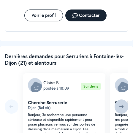
Voir le profil
Contacter
Dernières demandes pour Serruriers à Fontaine-lès-
Dijon (21) et alentours
Claire B.
C
Sur devis
postée à 18:09
p
Cherche Serrurerie
Cherche 
Dijon (Bel Air)
Dijon (Bel 
Bonjour, Je recherche une personne
Bonjour, Je
sérieuse et disponible rapidement pour
me poser 4 
poser plusieurs verrous sur des portes de
poignée. C'
dressing dans ma maison à Dijon. Les
airbnb ven