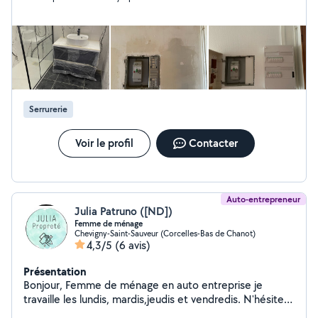
,,POSE VELUX ,,POSE PORTE ET FENÊTRE INTÉRIEUR
EXTÉRIEUR ,,DÉPANNAGE EN TOUT PROBLÈME
,,DÉMOLITION / Enlèvement gravats ,,TOUT CORPS DE
MÉTIER Tout les jours 7j/7 jours férié également
Horaires : 08:00 - 22:00 Au plaisir je vous rendrai
service
Serrurerie
Voir le profil
Contacter
Auto-entrepreneur
Julia Patruno ([ND])
Femme de ménage
Chevigny-Saint-Sauveur (Corcelles-Bas de Chanot)
4,3/5
(6 avis)
Présentation
Bonjour, Femme de ménage en auto entreprise je
travaille les lundis, mardis,jeudis et vendredis. N'hésitez
pas si vous avez des questions