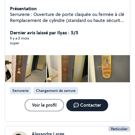
Présentation
Serrurerie : Ouverture de porte claquée ou fermée à clé
Remplacement de cylindre (standard ou haute sécurité)
Pose de verrou, serrure multipoint ou carénée Blindage
de porte Sécurisation après effraction Vitrerie :
Dernier avis laissé par Ilyas : 5/5
Remplacement de vitre cassée Pose de vitrage simple,
Il y a 2 mois
super
double ou feuilleté Sécurisation temporaire Vitrage sur-
mesure pour fenêtre, baie, porte ou vitrine
Serrurerie
Changement de serrure
Voir le profil
Contacter
Particulier
Alexandre Large