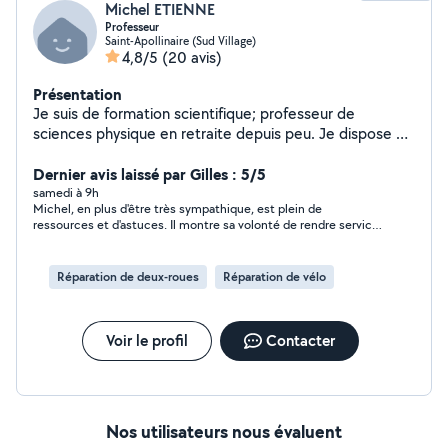
Michel ETIENNE
Professeur
Saint-Apollinaire (Sud Village)
4,8/5
(20 avis)
Présentation
Je suis de formation scientifique; professeur de
sciences physique en retraite depuis peu. Je dispose de
matériels de jardinage, débrousailleuse et
tronçonneuse; j'aime les activités extérieures auxquelles
Dernier avis laissé par Gilles : 5/5
j'apporte le plus grand soin.
samedi à 9h
Michel, en plus d'être très sympathique, est plein de
ressources et d'astuces. Il montre sa volonté de rendre service.
En mettant à profit ses compétences et savoir-faire. je le
recommande chaudement
Réparation de deux-roues
Réparation de vélo
Voir le profil
Contacter
Nos utilisateurs nous évaluent