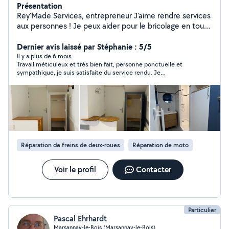
Présentation
Rey'Made Services, entrepreneur J'aime rendre services
aux personnes ! Je peux aider pour le bricolage en tout
genre, transport, reparation mecanique, jardinnage ...
Très polyvalent Renovation maison /salle de bain /
Dernier avis laissé par Stéphanie : 5/5
plomberie / electricité / peinture
Il y a plus de 6 mois
Travail méticuleux et très bien fait, personne ponctuelle et
sympathique, je suis satisfaite du service rendu. Je
recommande Reynald à 100% !
Réparation de freins de deux-roues
Réparation de moto
Voir le profil
Contacter
Particulier
Pascal Ehrhardt
Marsannay-le-Bois (Marsannay-le-Bois)