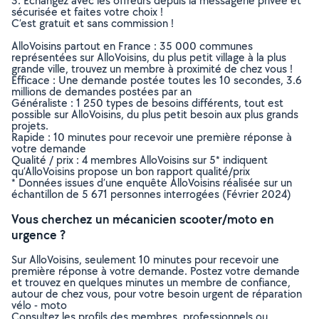
3. Echangez avec les offreurs depuis la messagerie privée et
sécurisée et faites votre choix !
C’est gratuit et sans commission !
AlloVoisins partout en France : 35 000 communes
représentées sur AlloVoisins, du plus petit village à la plus
grande ville, trouvez un membre à proximité de chez vous !
Efficace : Une demande postée toutes les 10 secondes, 3.6
millions de demandes postées par an
Généraliste : 1 250 types de besoins différents, tout est
possible sur AlloVoisins, du plus petit besoin aux plus grands
projets.
Rapide : 10 minutes pour recevoir une première réponse à
votre demande
Qualité / prix : 4 membres AlloVoisins sur 5* indiquent
qu’AlloVoisins propose un bon rapport qualité/prix
* Données issues d’une enquête AlloVoisins réalisée sur un
échantillon de 5 671 personnes interrogées (Février 2024)
Vous cherchez un mécanicien scooter/moto en
urgence ?
Sur AlloVoisins, seulement 10 minutes pour recevoir une
première réponse à votre demande. Postez votre demande
et trouvez en quelques minutes un membre de confiance,
autour de chez vous, pour votre besoin urgent de réparation
vélo - moto
Consultez les profils des membres, professionnels ou