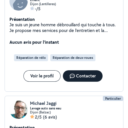
Emeric
Dijon (Lentilleres)
-/5
Présentation
Je suis un jeune homme débrouillard qui touche à tous.
Je propose mes services pour de l'entretien et la
réparation de matériel espace vert, l'entretien extérieur,
du débarrassement, du déménagement,...
Aucun avis pour l'instant
Réparation de vélo
Réparation de deux-roues
Voir le profil
Contacter
Particulier
Michael Jaggi
Lavage auto sans eau
Dijon (Balzac)
2/5
(6 avis)
Présentation