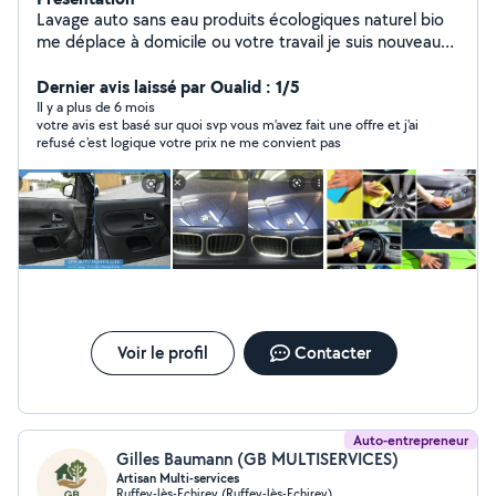
Lavage auto sans eau produits écologiques naturel bio
me déplace à domicile ou votre travail je suis nouveau
sur Dijon je fais du polissage je fais intérieur extérieur du
véhicule Devis gratuit
Dernier avis laissé par Oualid : 1/5
Il y a plus de 6 mois
votre avis est basé sur quoi svp vous m'avez fait une offre et j'ai
refusé c'est logique votre prix ne me convient pas
Voir le profil
Contacter
Auto-entrepreneur
Gilles Baumann (GB MULTISERVICES)
Artisan Multi-services
Ruffey-lès-Echirey (Ruffey-lès-Echirey)