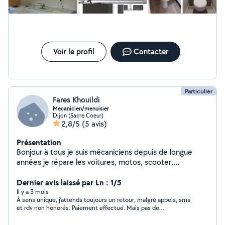
Voir le profil
Contacter
Particulier
Fares Khouildi
Mecanicien/menuisier
Dijon (Sacre Coeur)
2,8/5
(5 avis)
Présentation
Bonjour à tous je suis mécaniciens depuis de longue
années je répare les voitures, motos, scooter,
trottinette.
Dernier avis laissé par Ln : 1/5
Il y a 3 mois
À sens unique, j’attends toujours un retour, malgré appels, sms
et rdv non honorés. Paiement effectué. Mais pas de
réparations. Signalé.