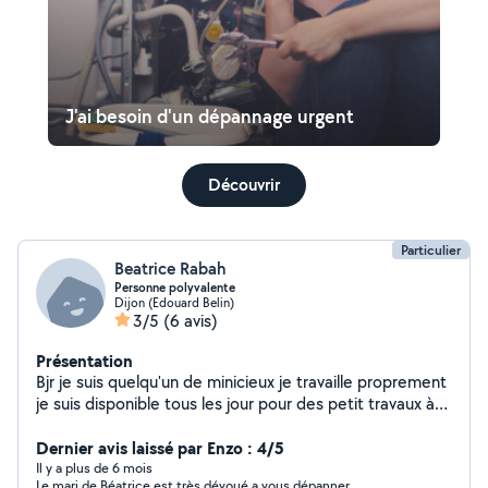
J'ai besoin d'un dépannage urgent
Découvrir
Particulier
Beatrice Rabah
Personne polyvalente
Dijon (Edouard Belin)
3/5
(6 avis)
Présentation
Bjr je suis quelqu'un de minicieux je travaille proprement
je suis disponible tous les jour pour des petit travaux à
votre domicile je suis polyvalentje suis de fontaine
douche je peux le déplacer je touche a tous et aussi je
Dernier avis laissé par Enzo : 4/5
adapte a tous
Il y a plus de 6 mois
Le mari de Béatrice est très dévoué a vous dépanner