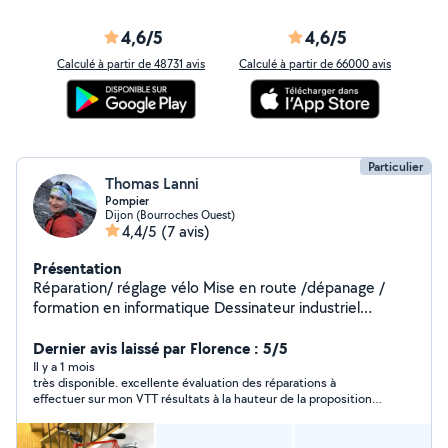
4,6/5
4,6/5
Calculé à partir de 48731 avis
Calculé à partir de 66000 avis
Particulier
Thomas Lanni
Pompier
Dijon (Bourroches Ouest)
4,4/5
(7 avis)
Présentation
Réparation/ réglage vélo Mise en route /dépanage /
formation en informatique Dessinateur industriel
diplomé Bts conception de produits industriel je peux
vous faire des plans de frabrication (portails/ pièces
Dernier avis laissé par Florence : 5/5
mécaniques / 3d et 2d...)
Il y a 1 mois
très disponible. excellente évaluation des réparations à
effectuer sur mon VTT résultats à la hauteur de la proposition.
je recommande tout à fait