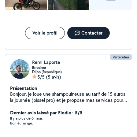
Voir le profil
Contacter
Particulier
Remi Laporte
Bricoleur
Dijon (Republique)
5/5
(5 avis)
Présentation
Bonjour, je loue une shampouineuse au tarif de 15 euros
la journée (bissel pro) et je propose mes services pour
différents boulot comme des petites réparations,
montage/demontage de meubles, déménagement ect..
Dernier avis laissé par Elodie : 5/5
Il y a plus de 6 mois
Bon échange.