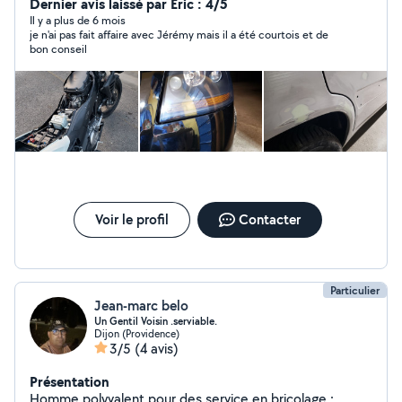
quelques passes temps. (Motos, véhicules collections,
Dernier avis laissé par Eric : 4/5
carrosserie etc...)
Il y a plus de 6 mois
je n'ai pas fait affaire avec Jérémy mais il a été courtois et de
bon conseil
Voir le profil
Contacter
Particulier
Jean-marc belo
Un Gentil Voisin .serviable.
Dijon (Providence)
3/5
(4 avis)
Présentation
Homme polyvalent pour des service en bricolage :