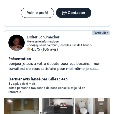
Voir le profil
Contacter
Particulier
Didier Schumacher
Menuiserie,informatique
Chevigny-Saint-Sauveur (Corcelles-Bas de Chanot)
4,5/5
(106 avis)
Présentation
bonjour je suis a votre écoute pour vos besoins ! mon
travail est de vous satisfaire pour moi même je suis
technicien en informatique et téléphonie mes second:
travaux dans toute la maison intérieur et extérieur
Dernier avis laissé par Gilles : 4/5
Il y a plus de 6 mois
cette personne m'a donné de bons conseils et je lui en
remercie