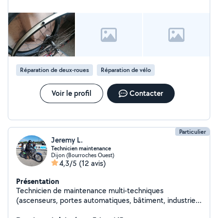
peux, je fais!
Réparation de deux-roues
Réparation de vélo
Voir le profil
Contacter
Particulier
Jeremy L.
Technicien maintenance
Dijon (Bourroches Ouest)
4,3/5
(12 avis)
Présentation
Technicien de maintenance multi-techniques
(ascenseurs, portes automatiques, bâtiment, industrie)
depuis 13 ans. Je m'intéresse à pas mal de choses et j'ai