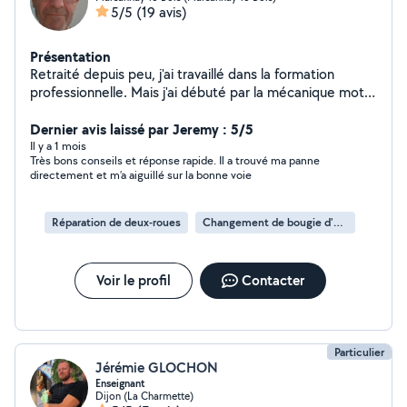
5/5
(19 avis)
Présentation
Retraité depuis peu, j'ai travaillé dans la formation
professionnelle. Mais j'ai débuté par la mécanique moto
dans les années 70/80. Je me suis donc remis à la
réparation moto et matériels de jardinage, ainsi que la
Dernier avis laissé par Jeremy : 5/5
restauration de motos vintage.
Il y a 1 mois
Très bons conseils et réponse rapide. Il a trouvé ma panne
directement et m’a aiguillé sur la bonne voie
Réparation de deux-roues
Changement de bougie d'un deux-roues
Voir le profil
Contacter
Particulier
Jérémie GLOCHON
Enseignant
Dijon (La Charmette)