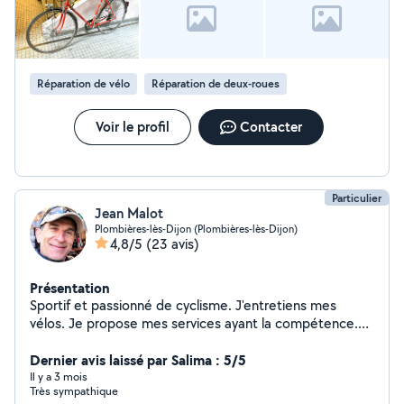
Réparation de vélo
Réparation de deux-roues
Voir le profil
Contacter
Particulier
Jean Malot
Plombières-lès-Dijon (Plombières-lès-Dijon)
4,8/5
(23 avis)
Présentation
Sportif et passionné de cyclisme. J'entretiens mes
vélos. Je propose mes services ayant la compétence.
Je suis dans l'échange, mon but est de rendre service, je
donne mon avis gratuitement avant toute intervention.
Dernier avis laissé par Salima : 5/5
J'adore réparer en général, tout problème a une
Il y a 3 mois
Très sympathique
solution.... et j'aime bien la trouver. Demandez moi, si je