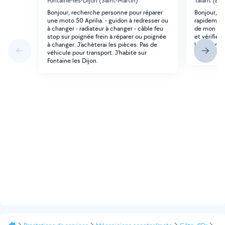
Fontaine-lès-Dijon (Saint-Martin)
Talant (Bor
Bonjour, recherche personne pour réparer
Bonjour, j
une moto 50 Aprilia. - guidon à redresser ou
rapidement 
à changer - radiateur à changer - câble feu
de mon sco
stop sur poignée frein à réparer ou poignée
et vérifier
à changer. J'achèterai les pièces. Pas de
la command
véhicule pour transport. J'habite sur
s occupe d
Fontaine les Dijon.