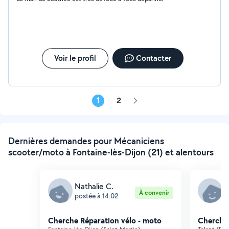
Voir le profil
Contacter
1
2
Page
suivante
Dernières demandes pour Mécaniciens
scooter/moto à Fontaine-lès-Dijon (21) et alentours
Nathalie C.
J
À convenir
postée à 14:02
p
Cherche Réparation vélo - moto
Cherche 