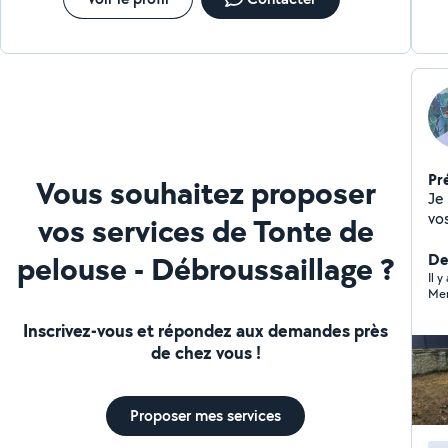
Pr
Vous souhaitez proposer
Je
vos jardins et
vos services de Tonte de
l'
pelouse - Débroussaillage ?
tr
Der
VE
Il y
Mer
pas
so
Inscrivez-vous et répondez aux demandes près
au
de chez vous !
du maté
Th
Proposer mes services