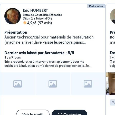
Particulier
Eric HUMBERT
Entraide Courtoisie Efficacite
Dijon (La Toison d'Or)
4,9/5
(97 avis)
Présentation
Pr
Ancien technico/cial pour matériels de restauration
Bo
(machine a laver ,lave vaisselle,sechoirs,piano
mai
cuisine....), je suis un nouveau retraité sportif dispo
d'
pour vous aider à solutionner vos problèmes dans les
Dernier avis laissé par Bernadette : 5/5
bo
Der
domaines du bricolage aménagement /jardinage/
du 
Il y a 9 jours
Il 
Eric a répondu et est intervenu très rapidement pour ma
Tra
panne d électroménager ou autre. Mon savoir faire,
be
cuisinière à induction et m'a donné de précieux conseils. Je
soi
mon matériel et mon atelier sont là pour vous rendre la
recommande vivement et ne manquerait pas de faire appel à
rec
vie plus ensoleillée.
ses services une prochaine fois.
To
Voir le profil
Contacter