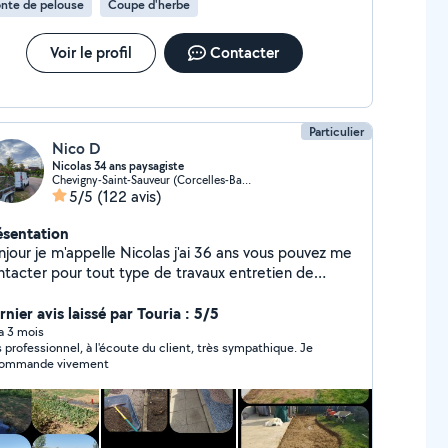
nte de pelouse
Coupe d'herbe
Voir le profil
Contacter
Particulier
Nico D
Nicolas 34 ans paysagiste
Chevigny-Saint-Sauveur (Corcelles-Bas de Chanot)
5/5
(122 avis)
ésentation
njour je m'appelle Nicolas j'ai 36 ans vous pouvez me
ntacter pour tout type de travaux entretien de
rdins débroussaillage élagage abattage tonte
serbage etc et si ce n'est pas dans mes
nier avis laissé par Touria : 5/5
mpétences je préfère vous dire non plutôt que de
 a 3 mois
s professionnel, à l'écoute du client, très sympathique. Je
re n'importe quoi j'aime le travail propre et soigné
commande vivement