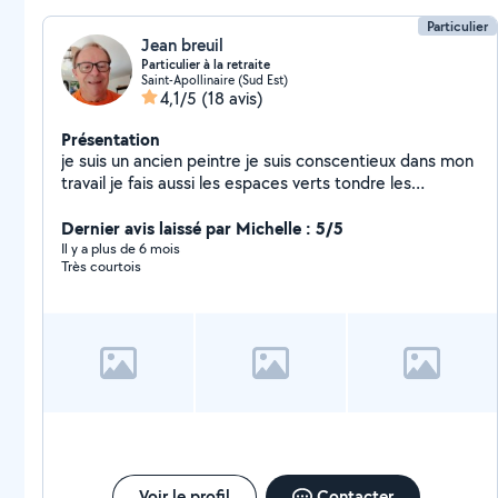
Particulier
Jean breuil
Particulier à la retraite
Saint-Apollinaire (Sud Est)
4,1/5
(18 avis)
Présentation
je suis un ancien peintre je suis conscentieux dans mon
travail je fais aussi les espaces verts tondre les
pelouses tailler les haies etc je peux travailler pour les
personnes agées
Dernier avis laissé par Michelle : 5/5
Il y a plus de 6 mois
Très courtois
Voir le profil
Contacter