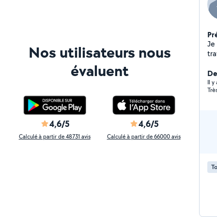
Pr
Je
Nos utilisateurs nous
tra
mo
évaluent
dé
Der
sér
Il y
Trè
4,6/5
4,6/5
Calculé à partir de 48731 avis
Calculé à partir de 66000 avis
To