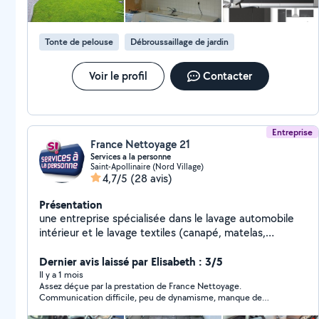
Tonte de pelouse
Débroussaillage de jardin
Voir le profil
Contacter
Entreprise
France Nettoyage 21
Services a la personne
Saint-Apollinaire (Nord Village)
4,7/5
(28 avis)
Présentation
une entreprise spécialisée dans le lavage automobile
intérieur et le lavage textiles (canapé, matelas,
tapis,...).Equipée de puissantes machines d'injection
extraction, aucune saleté ne lui résiste et votre tissu
Dernier avis laissé par Elisabeth : 3/5
ressortira comme neuf !N'hésitez pas à nous ajouter
Il y a 1 mois
Assez déçue par la prestation de France Nettoyage.
sur nos réseaux pour voir nos réalisations !
Communication difficile, peu de dynamisme, manque de
précaution.