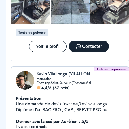
Tonte de pelouse
Voir le profil
Contacter
Auto-entrepreneur
Kevin Vilallonga (VILALLONGA)
Menuisier
Chevigny-Saint-Sauveur (Chateau-Visitation)
4,4/5
(32 avis)
Présentation
Une demande de devis linktr.ee/kevinvilallonga
Diplômé d'un BAC PRO ; CAP ; BREVET PRO au
compagnon du devoir je suis aujourd'hui ARTISAN. Je
suis PROFESSIONNEL et passionnée avant tous.
Dernier avis laissé par Aurélien : 5/5
Réalisation de prestations de menuiserie : - Menuiserie
Il y a plus de 6 mois