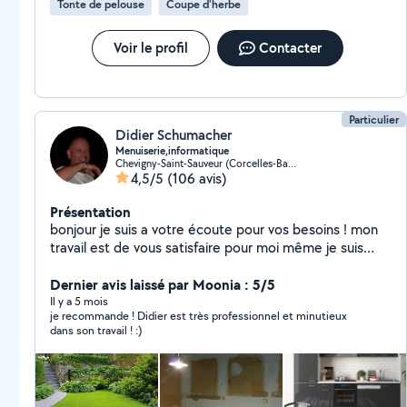
Tonte de pelouse
Coupe d'herbe
Voir le profil
Contacter
Particulier
Didier Schumacher
Menuiserie,informatique
Chevigny-Saint-Sauveur (Corcelles-Bas de Chanot)
4,5/5
(106 avis)
Présentation
bonjour je suis a votre écoute pour vos besoins ! mon
travail est de vous satisfaire pour moi même je suis
technicien en informatique et téléphonie mes second:
travaux dans toute la maison intérieur et extérieur
Dernier avis laissé par Moonia : 5/5
Il y a 5 mois
je recommande ! Didier est très professionnel et minutieux
dans son travail ! :)