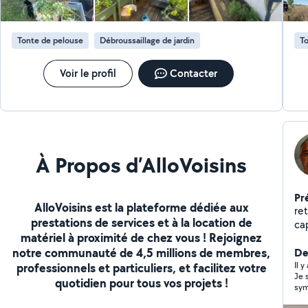
Tonte de pelouse
Débroussaillage de jardin
To
Voir le profil
Contacter
À Propos d’AlloVoisins
Pr
AlloVoisins est la plateforme dédiée aux
retraité dynamique s
prestations de services et à la location de
matériel à proximité de chez vous ! Rejoignez
notre communauté de 4,5 millions de membres,
De
Il y
professionnels et particuliers, et facilitez votre
Je 
quotidien pour tous vos projets !
sym
bea