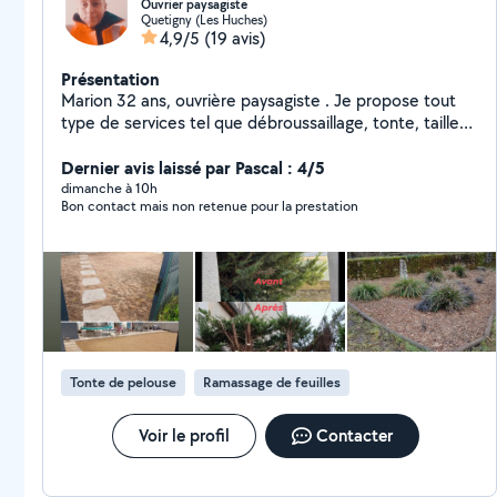
Ouvrier paysagiste
Quetigny (Les Huches)
4,9/5
(19 avis)
Présentation
Marion 32 ans, ouvrière paysagiste . Je propose tout
type de services tel que débroussaillage, tonte, taille
de haie, désherbage de massif, élagage au sol.
Disponible SEULEMENT Les samedis
Dernier avis laissé par Pascal : 4/5
dimanche à 10h
Bon contact mais non retenue pour la prestation
Tonte de pelouse
Ramassage de feuilles
Voir le profil
Contacter