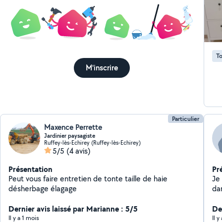
Il 
C'e
fer
To
M'inscrire
Particulier
Maxence Perrette
Jardinier paysagiste
Ruffey-lès-Echirey (Ruffey-lès-Echirey)
5/5
(4 avis)
Présentation
Pr
Peut vous faire entretien de tonte taille de haie
Je suis Gill
désherbage élagage
dan
chauffa
Dernier avis laissé par Marianne : 5/5
d'
Der
de
Il y a 1 mois
Il 