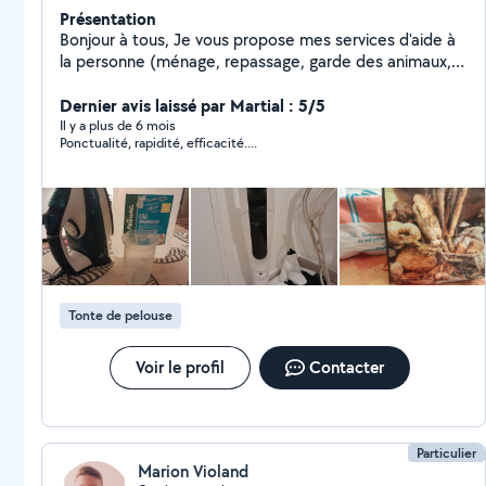
Présentation
Bonjour à tous, Je vous propose mes services d'aide à
la personne (ménage, repassage, garde des animaux,
accompagnement en courses ou autres), me
contacter pour les tarifs et etc. Je suis disponible les
Dernier avis laissé par Martial : 5/5
après midis En parallèle, par le biais d'une autre
Il y a plus de 6 mois
Ponctualité, rapidité, efficacité....
personne, il propose les services pour jardinage,
travaux intérieurs et etc. Libre les après-midis
également N'hésitez pas à nous contacter Au plaisir de
vous rencontrer
Tonte de pelouse
Voir le profil
Contacter
Particulier
Marion Violand