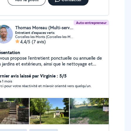
Auto-entrepreneur
Thomas Moreau (Multi-services21)
Entretient d'espaces verts
Corcelles-les-Monts (Corcelles-les-Monts)
4,4/5
(7 avis)
ésentation
 vous propose l'entretient ponctuelle ou annuelle de
 extérieurs, ainsi que le nettoyage et
embellissement de votre maison. Cela passe par les
avaux en hauteur comme le nettoyage des vitres ,
nier avis laissé par Virginie : 5/5
LUX, vérandas, puits de lumière, tout ce qui n'est
 a 1 mois
ci pour votre réactivité et m'avoir orienté vers quelqu'un.
 très accessible. J'étudie toutes propositions qui
nt dans mon cadre de compétence. Je me déplace
tour de DIJON et je dispose d'une camionnette et
riel adéquat. Au plaisir de vous rencontrer.
omas.