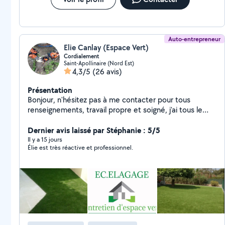
Auto-entrepreneur
Elie Canlay (Espace Vert)
Cordialement
Saint-Apollinaire (Nord Est)
4,3/5
(26 avis)
Présentation
Bonjour, n'hésitez pas à me contacter pour tous
renseignements, travail propre et soigné, j'ai tous le
matériel nécessaire, déplacement et devis gratuit,
taille de haie. Abattage élagage. Entretien des espaces
Dernier avis laissé par Stéphanie : 5/5
verts. Ramassage des végétaux. N'hésitez pas à me
Il y a 15 jours
Élie est très réactive et professionnel.
contacter, cordialement