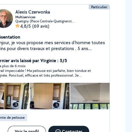
Particulier
Alexis Czerwonka
Multiservices
Quetigny (Place Centrale-Quetignerots-Pre Bourgeot)
4,8/5
(69 avis)
ésentation
njour, je vous propose mes services d'homme toutes
ns pour divers travaux et prestations . 5 ans
expériences dans le domaine et toujours de très
ns retours clients grâce a mon sérieux et ma rigueur
nier avis laissé par Virginie : 5/5
travail bien fait. N'hésitez pas a me contacter si
y a plus de 6 mois
vail impeccable ! Ma pelouse est parfaite, bien tondue et
soins Alexis
gnée. Ponctuel, efficace et très professionnel. Je
ommande vivement !
nte de pelouse
Voir le profil
Contacter