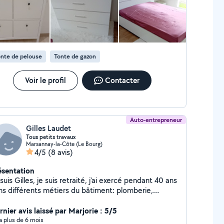
travaille proprement, laisse le chantier parfaitement rangé.
st une personne de confiance que je recommande les yeux
més. Je referai appel à lui avec grand plaisir. Merci encore !
nte de pelouse
Tonte de gazon
Voir le profil
Contacter
Auto-entrepreneur
Gilles Laudet
Tous petits travaux
Marsannay-la-Côte (Le Bourg)
4/5
(8 avis)
ésentation
es, je suis retraité, j'ai exercé pendant 40 ans
s différents métiers du bâtiment: plomberie,
ge, électricité. J'ai aussi des compétences dans
autres domaines du bâtiment, notamment en pose
nier avis laissé par Marjorie : 5/5
 revêtement de sols, mais aussi en jardinage et
y a plus de 6 mois