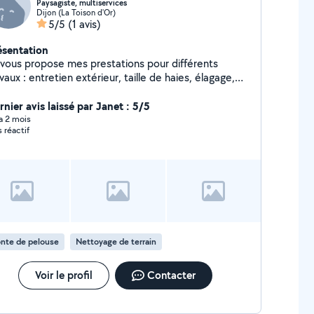
Paysagiste, multiservices
Dijon (La Toison d'Or)
5/5
(1 avis)
ésentation
 vous propose mes prestations pour différents
vaux : entretien extérieur, taille de haies, élagage,
ntage de meubles, installation de cuisine,
ménagement, évacuation de déchets,... Travail
nier avis laissé par Janet : 5/5
ieux, soigné et minutieux.
 a 2 mois
s réactif
nte de pelouse
Nettoyage de terrain
Voir le profil
Contacter