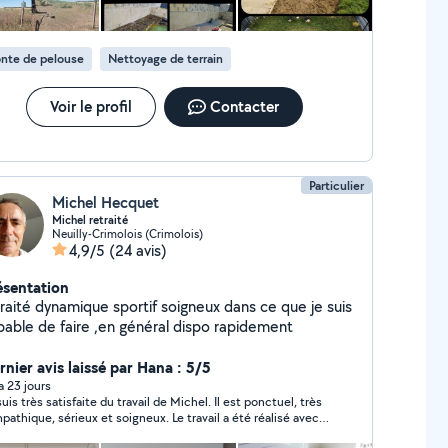
nte de pelouse
Nettoyage de terrain
Voir le profil
Contacter
Particulier
Michel Hecquet
Michel retraité
Neuilly-Crimolois (Crimolois)
4,9/5
(24 avis)
ésentation
portif soigneux dans ce que je suis
capable de faire ,en général dispo rapidement
rnier avis laissé par Hana : 5/5
 a 23 jours
suis très satisfaite du travail de Michel. Il est ponctuel, très
pathique, sérieux et soigneux. Le travail a été réalisé avec
ucoup de professionnalisme et le résultat est impeccable.