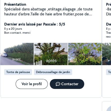
Présentation
Pr
Spécialisé dans abattage ,etêtage,élagage ,de toute
-Ba
hauteur d'arbre.Taille de haie arbre fruitier,pose de
Di
clôture.Peut intervenir très rapidement travail soigné 17
d'expérience.
Dernier avis laissé par Pascale : 5/5
Der
Il y a 20 jours
Il 
Bon contact. merci
Tra
rec
Tonte de pelouse
Débroussaillage de jardin
To
Voir le profil
Contacter