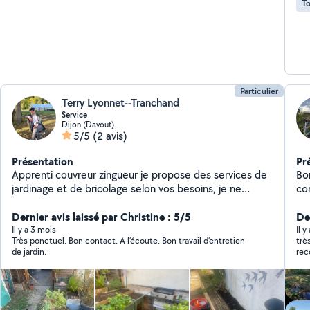
To
Particulier
Terry Lyonnet--Tranchand
Service
Dijon (Davout)
5/5
(2 avis)
Présentation
Pr
Apprenti couvreur zingueur je propose des services de
Bo
jardinage et de bricolage selon vos besoins, je ne
co
transporte pas de gros matériel avec moi, je ne
ja
travaille donc qu'avec ce que vous pouvez me fournir.
Dernier avis laissé par Christine : 5/5
de
Der
co
Il y a 3 mois
Il y
Très ponctuel. Bon contact. A l’écoute. Bon travail d’entretien
trè
fai
de jardin.
re