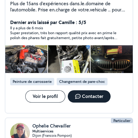
Plus de 15ans d'expériences dans.le.domaine de
l'automobile. Prise en.charge de votre.vehicule .. pour
toutes prestations a bientot
Dernier avis laissé par Camille : 5/5
Il y a plus de 6 mois
Super prestation, très bon rapport qualité prix avec en prime le
polish des phares fait gratuitement, petite photo avant/après
de notre carrosserie très bien refaite, merci encore ! 🙏🏼 Je
recommande sans modération !!
Peinture de carrosserie
Changement de pare-choc
Voir le profil
Contacter
Particulier
Ophelie Chevailler
Multiservices
Dijon (Francois Pompon)