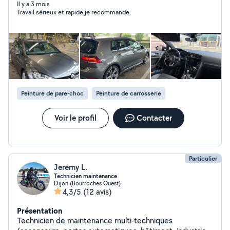
un service sérieux, soigné et constant, pour une
Il y a 3 mois
Travail sérieux et rapide,je recommande.
tranquillité totale adapté aux besoins des propriétaires
et des professionnels. Le soin apporté aux détails sur
les ménages fait toute la différence, je ne vise pas la
qualité, je la garantis. Disponible sur Dijon et ses
alentours.
Peinture de pare-choc
Peinture de carrosserie
Voir le profil
Contacter
Particulier
Jeremy L.
Technicien maintenance
Dijon (Bourroches Ouest)
4,3/5
(12 avis)
Présentation
Technicien de maintenance multi-techniques