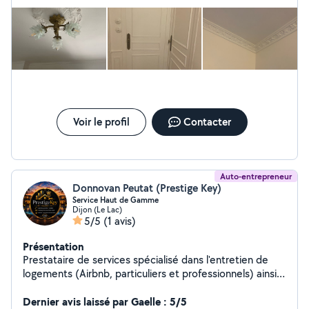
Voir le profil
Contacter
Auto-entrepreneur
Donnovan Peutat (Prestige Key)
Service Haut de Gamme
Dijon (Le Lac)
5/5
(1 avis)
Présentation
Prestataire de services spécialisé dans l'entretien de
logements (Airbnb, particuliers et professionnels) ainsi
que dans l'accompagnement aux transactions et à la
mise en location de biens en longue durée. Je propose
Dernier avis laissé par Gaelle : 5/5