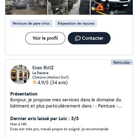
Peinture de pare-choc
Réparation de rayures
Voir le profil
Contacter
Particulier
Enzo RUIZ
Le Peintre
Chenôve (Ateliers Sncf)
4,9/5
(34 avis)
Présentation
Bonjour, je propose mes services dans le domaine du
bâtiment et plus particulièrement dans : - Peinture -
Papier Peint - Enduit - Plâtre - Création de moulure
(Haussmannien - Château) - Pose de Parquet Massif et
Dernier avis laissé par Loic : 5/5
Vitrification -Je peu également faire d'autre choses, si
Hier à 14h
Enzo est très pro, travail propre et soigné. je recommande
vous le souhaitez, vous noterez que je m'engage dans ce
que je peu faire et non l'inverse.