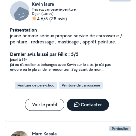
Kevin laure
Travaux carrosserie peinture
Dijon (Larrey)
4,6/5
(28 avis)
Présentation
jeune homme sérieux propose service de carrosserie /
peinture . redressage , masticage , apprêt peinture
vernis etc . polissage complet véhicule ! rénovation de
phare peinture complète voiture /moto / scooter etc .
Dernier avis laissé par Félix : 5/5
PS : si je ne réponds pas a toute les demandes , c'est
jeudi à 19h
j'ai eu d'excellents échanges avec Kevin sur le site. je n'ai pas
que je ne peux plus répondre .. je ne prend pas
encore eu le plaisir de le rencontrer. S'agissant de mon
l'abonnement premium .
véhicule, il fait tout pour répondre à mes attentes .C'est un
très bon départ .Il est de bon conseils, a l'écoute comme
arrangeant, ceci est donc rassurant pour moi et mon projet.je
Peinture de pare-choc
Peinture de carrosserie
dois rencontrer Kevin fin septembre pour clôturer la prestation
et mon avis.
Voir le profil
Contacter
Particulier
Marc Kasala