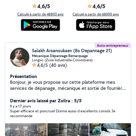
4,6/5
4,6/5
Calculé à partir de 48803 avis
Calculé à partir de 66000 avis
Auto-entrepreneur
Salakh Arsanoukaev (Bs Depannage 21)
Mécanique Dépannage Remarquage
Longvic (Zone Industrielle-Colombiere)
4,6/5
(40 avis)
Présentation
Bonjour, je vous propose sur cette plateforme mes
services de dépanage, mécanique et sortie de fourrière
possible. N'hésitez pas à me joindre.
Dernier avis laissé par Zolira : 5/5
Il y a 17 jours
Super efficace et ponctuel Donne aussi d excellents consils Je
recommande