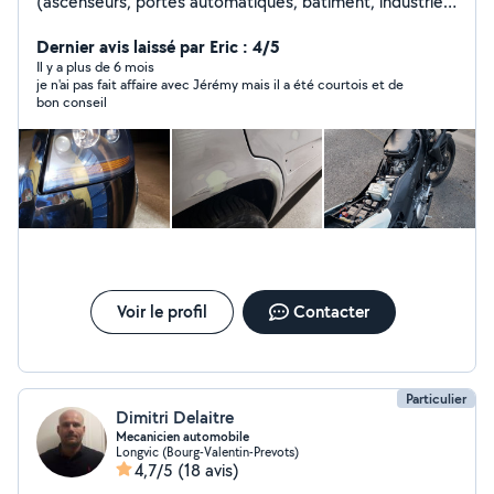
(ascenseurs, portes automatiques, bâtiment, industrie)
depuis 13 ans. Je m'intéresse à pas mal de choses et j'ai
quelques passes temps. (Motos, véhicules collections,
Dernier avis laissé par Eric : 4/5
carrosserie etc...)
Il y a plus de 6 mois
je n'ai pas fait affaire avec Jérémy mais il a été courtois et de
bon conseil
Voir le profil
Contacter
Particulier
Dimitri Delaitre
Mecanicien automobile
Longvic (Bourg-Valentin-Prevots)
4,7/5
(18 avis)