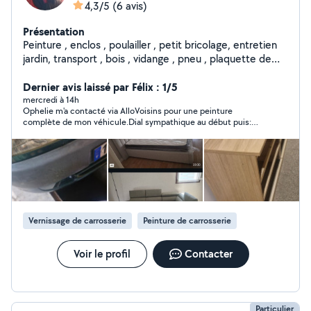
4,3/5
(6 avis)
Présentation
Peinture , enclos , poulailler , petit bricolage, entretien
jardin, transport , bois , vidange , pneu , plaquette de
frein
Dernier avis laissé par Félix : 1/5
mercredi à 14h
Ophelie m'a contacté via AlloVoisins pour une peinture
complète de mon véhicule.Dial sympathique au début puis:
Devis initial proposé autour de 1 000 €, brusquement passé à 2
200 € le lendemain...! À noter : même en fournissant moi-
même peinture et vernis, le tarif restait identique disait-elle, ce
qui pose question sur la véritable cohérence du devis. Motif
évoqué : Passage par prestataire.. Après comparaison, un
professionnel avec 15 ans d’expérience m’a proposé 1 200 €
pour une prestation équivalente (Tout compris en cabine :MO
+ Couches peinture+couches vernis Etc..! ). Conclusion : Tres
Vernissage de carrosserie
Peinture de carrosserie
deçu du manque de transparence et de cohérence dans ses
echanges et sa tarification . j'ai preféré partir en courant ..! Je
ne recommande pas..!
Voir le profil
Contacter
Particulier