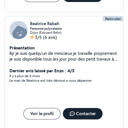
Particulier
Beatrice Rabah
Personne polyvalente
Dijon (Edouard Belin)
3/5
(6 avis)
Présentation
Bjr je suis quelqu'un de minicieux je travaille proprement
je suis disponible tous les jour pour des petit travaux à
votre domicile je suis polyvalentje suis de fontaine
douche je peux le déplacer je touche a tous et aussi je
Dernier avis laissé par Enzo : 4/5
adapte a tous
Il y a plus de 6 mois
Le mari de Béatrice est très dévoué a vous dépanner
Voir le profil
Contacter