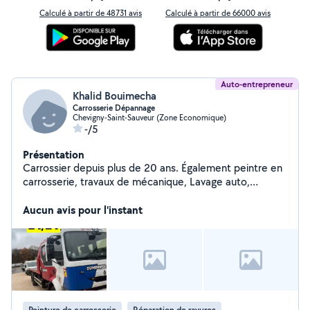
Calculé à partir de 48731 avis
Calculé à partir de 66000 avis
Auto-entrepreneur
Khalid Bouimecha
Carrosserie Dépannage
Chevigny-Saint-Sauveur (Zone Economique)
-/5
Présentation
Carrossier depuis plus de 20 ans. Également peintre en
carrosserie, travaux de mécanique, Lavage auto,
covering, valise diagnostic recherche de panne,
Remorquage.. N'hésiter pas dispo du lundi au samedi
Aucun avis pour l'instant
9h/20h
Peinture de carrosserie
Réparation de rayures