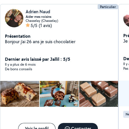
Particulier
Adrien Naud
Aider mes voisins
Chasselay (Chasselay)
5/5
(1 avis)
Pr
Présentation
Bonjour j'ai 26 ans je suis chocolatier
De
Dernier avis laissé par Jallil : 5/5
Il 
Il y a plus de 6 mois
Pas
De bons conseils
Ne
Voir le profil
Contacter