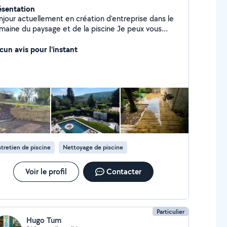
ésentation
njour actuellement en création d'entreprise dans le
aine du paysage et de la piscine Je peux vous
oposer mes services en entretien et création
spaces verts ainsi que l'entretien de vos piscines et
cun avis pour l'instant
s ou pleins d'autres petits bricolages
tretien de piscine
Nettoyage de piscine
Voir le profil
Contacter
Particulier
Hugo Tum