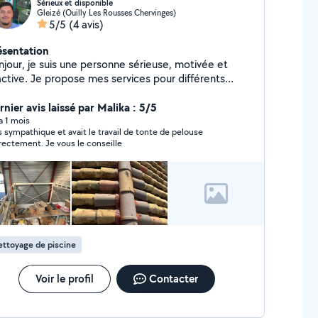
Sérieux et disponible
Gleizé (Ouilly Les Rousses Chervinges)
5/5
(4 avis)
ésentation
njour, je suis une personne sérieuse, motivée et
active. Je propose mes services pour différents
avaux et missions : aide au déménagement,
nutention, bricolage, nettoyage, jardinage,
nier avis laissé par Malika : 5/5
nsport, apport d'affaires et diverses prestations
 a 1 mois
s sympathique et avait le travail de tonte de pelouse
s besoins. Disponible rapidement, y compris
correctement. Je vous le conseille
ur des horaires flexibles. J'accorde une grande
portance à la satisfaction de mes clients, au respect
délais et à un travail soigné. N'hésitez pas à me
ntacter pour discuter de votre projet ou obtenir un
is. À bientôt !
ttoyage de piscine
Voir le profil
Contacter