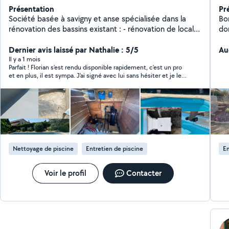
Présentation
Pr
Société basée à savigny et anse spécialisée dans la
Bo
rénovation des bassins existant : - rénovation de local
dom
technique -remplacement de pvc armée et liner -
pr
entretiens et dépannages -réparation de fuite local et
Dernier avis laissé par Nathalie : 5/5
d'e
Au
plomberie enterrer -remplacement des pièces à sceller
spa
Il y a 1 mois
Parfait ! Florian s'est rendu disponible rapidement, c'est un pro
( skimmer , refoulement, prise balais etc).
et en plus, il est sympa. J'ai signé avec lui sans hésiter et je le
recommande !
Nettoyage de piscine
Entretien de piscine
En
Voir le profil
Contacter