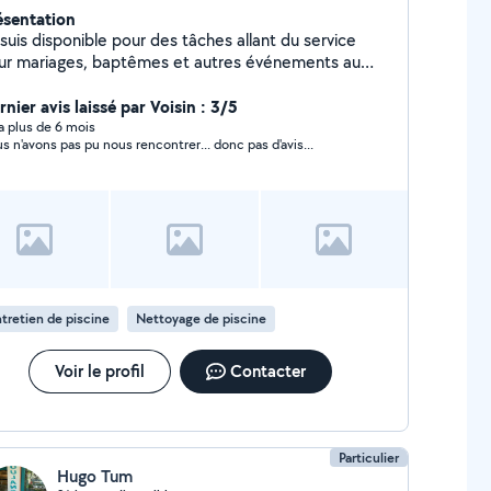
ésentation
suis disponible pour des tâches allant du service
ur mariages, baptêmes et autres événements au
tits déménagements en passant par les petits
cas de la vie de tous les jours. Propriétaire d'une
nier avis laissé par Voisin : 3/5
son avec Piscine, nous louons celle-ci pour les
y a plus de 6 mois
s n'avons pas pu nous rencontrer... donc pas d'avis...
iculiers. Après midi fraîcheur, soirées entre amis,
iversaires...
tretien de piscine
Nettoyage de piscine
Voir le profil
Contacter
Particulier
Hugo Tum