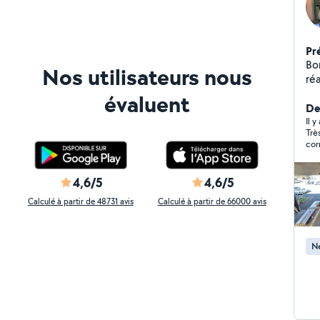
Pr
Bo
Nos utilisateurs nous
ré
tr
évaluent
ma
Der
tra
Il y
Trè
selon vo
po
im
des 
4,6/5
4,6/5
co
Calculé à partir de 48731 avis
Calculé à partir de 66000 avis
dev
Ne