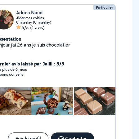
Particulier
Adrien Naud
Aider mes voisins
Chasselay (Chasselay)
5/5
(1 avis)
ésentation
jour j'ai 26 ans je suis chocolatier
nier avis laissé par Jallil : 5/5
y a plus de 6 mois
bons conseils
Voir le profil
Contacter