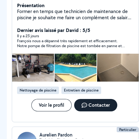
Présentation
Former en temps que technicien de maintenance de
piscine je souhaite me faire un complément de salaire
le weekend car la semaine je travaille dans un hôtel sur
Lyon en tant que technicien de maintenance. Je suis
Dernier avis laissé par David : 5/5
technicien dans des hôtels et camping pour gérer les
Il y a 23 jours
François nous a dépanné très rapidement et efficacement.
piscines l'entretien dépannage et travailler pour des
Notre pompe de filtration de piscine est tombée en panne et
particuliers a mes heures perdu En hôtellerie sa m'a
les réponses et conseils ont été très rapides. Au final nous
permis de : Avec montage de meuble Électricité
avons dû changer la pompe que François nous a installée avec
(habilitation électrique) Plomberie Piscine Cvc
une grande réactivité. Merci beaucoup pour cette prestation.
Nettoyage de piscine
Entretien de piscine
Voir le profil
Contacter
Particulier
Aurelien Pardon