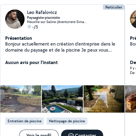
Particulier
Leo Rafalovicz
Paysagiste•pisciniste
Neuville-sur-Saône (Aventuriere-Simandre)
-/5
Présentation
Pr
Bonjour actuellement en création d'entreprise dans le
Bon
domaine du paysage et de la piscine Je peux vous
proposer mes services en entretien et création
d'espaces verts ainsi que l'entretien de vos piscines et
Aucun avis pour l'instant
Der
spas ou pleins d'autres petits bricolages
Il 
De 
Entretien de piscine
Nettoyage de piscine
Voir le profil
Contacter