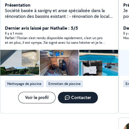
Présentation
Pr
Société basée à savigny et anse spécialisée dans la
Je 
rénovation des bassins existant : - rénovation de local
po
technique -remplacement de pvc armée et liner -
pe
entretiens et dépannages -réparation de fuite local et
Dernier avis laissé par Nathalie : 5/5
tra
Der
plomberie enterrer -remplacement des pièces à sceller
mai
Il y a 1 mois
Il 
Parfait ! Florian s'est rendu disponible rapidement, c'est un pro
Nou
( skimmer , refoulement, prise balais etc).
part
et en plus, il est sympa. J'ai signé avec lui sans hésiter et je le
ann
recommande !
Nettoyage de piscine
Entretien de piscine
En
Voir le profil
Contacter