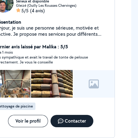
Sérieux et disponible
Gleizé (Ouilly Les Rousses Chervinges)
5/5
(4 avis)
ésentation
njour, je suis une personne sérieuse, motivée et
active. Je propose mes services pour différents
avaux et missions : aide au déménagement,
nutention, bricolage, nettoyage, jardinage,
nier avis laissé par Malika : 5/5
nsport, apport d'affaires et diverses prestations
 a 1 mois
s sympathique et avait le travail de tonte de pelouse
s besoins. Disponible rapidement, y compris
correctement. Je vous le conseille
ur des horaires flexibles. J'accorde une grande
portance à la satisfaction de mes clients, au respect
délais et à un travail soigné. N'hésitez pas à me
ntacter pour discuter de votre projet ou obtenir un
is. À bientôt !
ttoyage de piscine
Voir le profil
Contacter