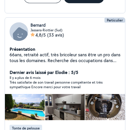
Particulier
Bernard
Jassans-Riottier (Sud)
4,8/5
(33 avis)
Présentation
66ans, retraité actif, très bricoleur sans être un pro dans
tous les domaines. Recherche des occupations dans
mes cordes afin d'occuper mes journées car du coup,
très disponible. Toutes mes connaissances me
Dernier avis laissé par Elodie : 5/5
conseillent de continuer dans cette voie car très
Il y a plus de 6 mois
Très satisfaite de son travail personne compétente et très
dévoué dans tous les domaines.
sympathique Encore merci pour votre travail
Tonte de pelouse