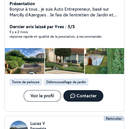
Présentation
Bonjour à tous , je suis Auto Entrepreneur, basé sur
Marcilly d'Azergues . Je fais de l'entretien de Jardin et
élagage d'arbre( selon hauteur à respecté ) , je peux
ranger votre Bois . Je fais aussi du bricolage tel que de
Dernier avis laissé par Yves : 5/5
la Peinture et montage de meubles Et du Nettoyage ,
Il y a 2 mois
réponse rapide et qualité de la prestation, à recommander.
comme ranger vos pièces , évacuation à la déchèterie,
Karcher . Pour la Moindre question n'hésitez pas à me
contacter . Je fais aussi le Crédit d'impôt sur certains
travaux . Maxime
Tonte de pelouse
Débroussaillage de jardin
Voir le profil
Contacter
Particulier
Lucas V
Paysagiste