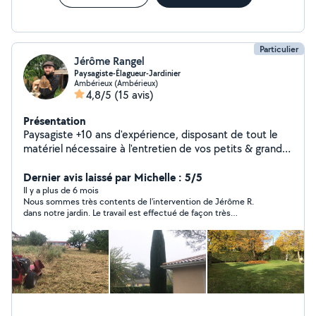
Particulier
Jérôme Rangel
Paysagiste-Élagueur-Jardinier
Ambérieux (Ambérieux)
4,8/5
(15 avis)
Présentation
Paysagiste +10 ans d'expérience, disposant de tout le
matériel nécessaire à l'entretien de vos petits & grands
jardins., Je me déplace gratuitement pour vos devis.
Taille de haies & arbustes, tonte & fauchage, abattage
Dernier avis laissé par Michelle : 5/5
& élagage, ramassage de feuilles, évacuation des
Il y a plus de 6 mois
Nous sommes très contents de l'intervention de Jérôme R.
déchets. Autres services possibles grâce à ma
dans notre jardin. Le travail est effectué de façon très
remorque (débarras, transport ou autres)
professionnelle.