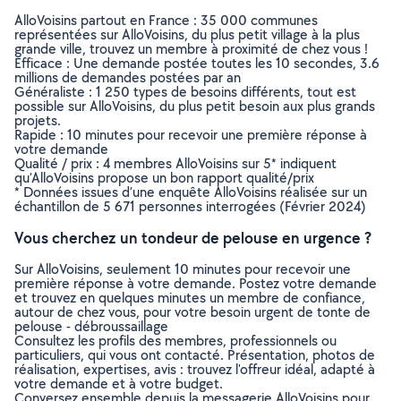
AlloVoisins partout en France : 35 000 communes
représentées sur AlloVoisins, du plus petit village à la plus
grande ville, trouvez un membre à proximité de chez vous !
Efficace : Une demande postée toutes les 10 secondes, 3.6
millions de demandes postées par an
Généraliste : 1 250 types de besoins différents, tout est
possible sur AlloVoisins, du plus petit besoin aux plus grands
projets.
Rapide : 10 minutes pour recevoir une première réponse à
votre demande
Qualité / prix : 4 membres AlloVoisins sur 5* indiquent
qu’AlloVoisins propose un bon rapport qualité/prix
* Données issues d’une enquête AlloVoisins réalisée sur un
échantillon de 5 671 personnes interrogées (Février 2024)
Vous cherchez un tondeur de pelouse en urgence ?
Sur AlloVoisins, seulement 10 minutes pour recevoir une
première réponse à votre demande. Postez votre demande
et trouvez en quelques minutes un membre de confiance,
autour de chez vous, pour votre besoin urgent de tonte de
pelouse - débroussaillage
Consultez les profils des membres, professionnels ou
particuliers, qui vous ont contacté. Présentation, photos de
réalisation, expertises, avis : trouvez l'offreur idéal, adapté à
votre demande et à votre budget.
Conversez ensemble depuis la messagerie AlloVoisins pour