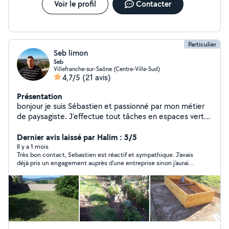
Voir le profil
Contacter
Particulier
Seb limon
Seb
Villefranche-sur-Saône (Centre-Ville-Sud)
4,7/5
(21 avis)
Présentation
bonjour je suis Sébastien et passionné par mon métier
de paysagiste. J'effectue tout tâches en espaces verts.
Pour plus d'informations n'hésitez pas à me contacter et
si possible laissez moi vos coordonnées dans votre
Dernier avis laissé par Halim : 5/5
message pour qu'on voit ensemble. Cordialement
Il y a 1 mois
Très bon contact, Sebastien est réactif et sympathique. J’avais
déjà pris un engagement auprès d’une entreprise sinon j’aurais
fait appel à Seb qui a l’air d’être très sérieux.