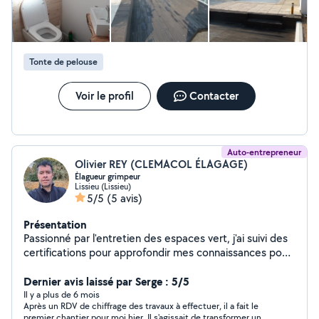
Tonte de pelouse
Voir le profil
Contacter
Auto-entrepreneur
Olivier REY (CLEMACOL ÉLAGAGE)
Élagueur grimpeur
Lissieu (Lissieu)
5/5
(5 avis)
Présentation
Passionné par l'entretien des espaces vert, j'ai suivi des
certifications pour approfondir mes connaissances pour
l'élagage, l'abattage d'arbres et la taille. Je crée mon
entreprise CLEMACOL ÉLAGAGE et propose mes
Dernier avis laissé par Serge : 5/5
services pour l'élagage et la taille d'arbres fruitiers et
Il y a plus de 6 mois
Après un RDV de chiffrage des travaux à effectuer, il a fait le
d'ornement, de haies, la tonte et le débroussaillage,
premier chantier pour moi hier. Il s'agissait de transformer une