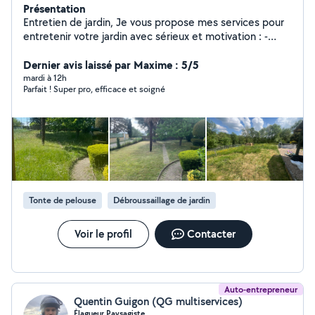
Présentation
Entretien de jardin, Je vous propose mes services pour
entretenir votre jardin avec sérieux et motivation : -
Tonte de pelouse : pour un rendu propre et agréable -
Taille de haies et arbustes : entretien et mise en forme.
Dernier avis laissé par Maxime : 5/5
- Débroussaillage : nettoyage des zones envahies ou
mardi à 12h
Parfait ! Super pro, efficace et soigné
difficiles d'accès. - Plantation : mise en place de vos
fleurs, plantes ou petits aménagements. Je suis
appliqué, motivé et soucieux de bien faire. Chaque
intervention est réalisée avec sérieux et attention. -
Ponctuel, respectueux de votre espace et à l'écoute. -
Disponible rapidement selon vos besoins. - ENTREPRISE
ÉLIGIBLE AU CRÉDIT D'IMPÔT À AVANCE IMMÉDIATE.
BÉNÉFICIER DE 50% DE REDUCTION SUR VOTRE
Tonte de pelouse
Débroussaillage de jardin
DEVIS. - Chèque CESU accepté Contactez-moi pour
échanger sur vos projets. Au plaisir de vous
accompagner.
Voir le profil
Contacter
Auto-entrepreneur
Quentin Guigon (QG multiservices)
Élagueur Paysagiste