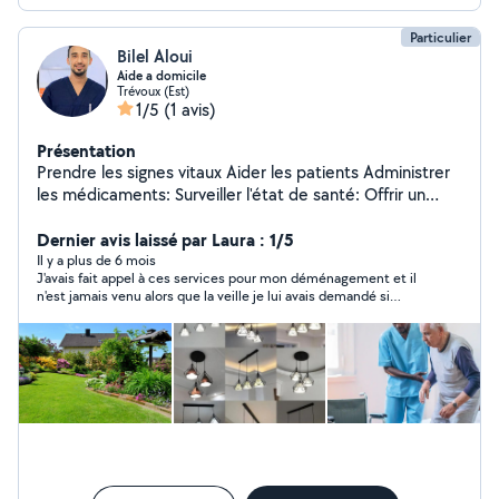
Particulier
Bilel Aloui
Aide a domicile
Trévoux (Est)
1/5
(1 avis)
Présentation
Prendre les signes vitaux Aider les patients Administrer
les médicaments: Surveiller l'état de santé: Offrir un
soutien émotionnel:
Dernier avis laissé par Laura : 1/5
Il y a plus de 6 mois
J'avais fait appel à ces services pour mon déménagement et il
n'est jamais venu alors que la veille je lui avais demandé si
c'était tjs bon pour lui et il m'avait répondu que oui ! Et le jour j il
n'est pas venu et aucune nouvelle de sa part malgré appel et
sms. J'aurais mis 0 étoile si je pouvais, ne pas faire appel à lui
on ne peut pas compter sur lui..