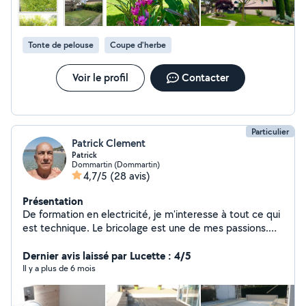
gabrielservices.net
Tonte de pelouse
Coupe d'herbe
Voir le profil
Contacter
Particulier
Patrick Clement
Patrick
Dommartin (Dommartin)
4,7/5
(28 avis)
Présentation
De formation en electricité, je m'interesse à tout ce qui
est technique. Le bricolage est une de mes passions.
Peinture,papiers peints, petite plomberie, electricité,
jardinage,petite maconnerie, eventuellement entretien
Dernier avis laissé par Lucette : 4/5
mecanique
Il y a plus de 6 mois