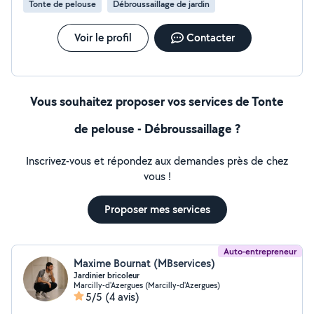
Tonte de pelouse
Débroussaillage de jardin
paysagiste sérieux, passionné et investi dans son travail,
je serai ravi de vous accompagner dans tous vos projets.
Voir le profil
Contacter
Vous souhaitez proposer vos services de Tonte
de pelouse - Débroussaillage ?
Inscrivez-vous et répondez aux demandes près de chez
vous !
Proposer mes services
Auto-entrepreneur
Maxime Bournat (MBservices)
Jardinier bricoleur
Marcilly-d'Azergues (Marcilly-d'Azergues)
5/5
(4 avis)