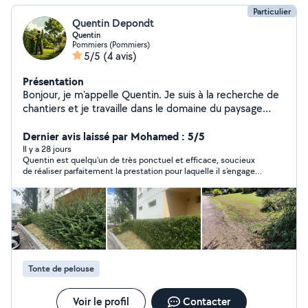
Particulier
Quentin Depondt
Quentin
Pommiers (Pommiers)
5/5
(4 avis)
Présentation
Bonjour, je m'appelle Quentin. Je suis à la recherche de
chantiers et je travaille dans le domaine du paysage
depuis maintenant 3 ans. Actuellement en BTS
Aménagements Paysagers, je mets mes compétences
Dernier avis laissé par Mohamed : 5/5
et mon sérieux au service de vos projets. Je propose
Il y a 28 jours
Quentin est quelqu'un de très ponctuel et efficace, soucieux
différents services : * Taille de haies * Tonte de pelouse
de réaliser parfaitement la prestation pour laquelle il s'engage.
* Débroussaillage * Entretien de jardins * Aménagement
je le recommande vivement !
paysager * Petits travaux d'extérieur Je suis ponctuel,
motivé et soigneux dans mon travail. N'hésitez pas à me
contacter pour discuter de votre projet ou demander
un devis. Je serai ravi de vous aider à entretenir ou
aménager vos espaces verts.
Tonte de pelouse
Voir le profil
Contacter