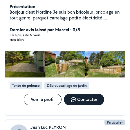
Présentation
Bonjour c'est Nordine Je suis bon bricoleur ,bricolage en
tout genre, parquet carrelage petite électricité,
plomberie,montage de meubles,et cuisine ,entretien
aménagement de la maison Jardinier et entretien
Dernier avis laissé par Marcel : 3/5
espaces verts.Taille de haie, tonte ,désherbage. Je
Il y a plus de 6 mois
très bien
fabrique des terrasses bois
Tonte de pelouse
Débroussaillage de jardin
Voir le profil
Contacter
Particulier
Jean Luc PEYRON