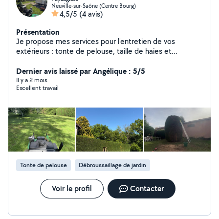
Neuville-sur-Saône (Centre Bourg)
4,5/5
(4 avis)
Présentation
Je propose mes services pour l'entretien de vos
extérieurs : tonte de pelouse, taille de haies et
d'arbustes, ainsi que petit élagage. Sérieux, ponctuel et
soigneux, je travaille avec du matériel adapté pour un
Dernier avis laissé par Angélique : 5/5
résultat propre et net. Je suis surtout disponible le
Il y a 2 mois
Excellent travail
week-end, avec possibilité en semaine selon mes
disponibilités. Que ce soit pour un entretien régulier ou
une intervention ponctuelle, je suis à votre disposition.
Tonte de pelouse
Débroussaillage de jardin
Voir le profil
Contacter