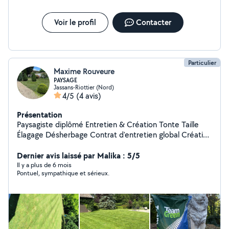
Voir le profil
Contacter
Particulier
Maxime Rouveure
PAYSAGE
Jassans-Riottier (Nord)
4/5
(4 avis)
Présentation
Paysagiste diplômé Entretien & Création Tonte Taille
Élagage Désherbage Contrat d'entretien global Création
paysagère & gazon (naturel / synthétique) Installation
Dernier avis laissé par Malika : 5/5
d'arrosage Devis gratuit Disponible 7j/7
Il y a plus de 6 mois
Pontuel, sympathique et sérieux.