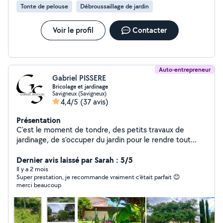
Tonte de pelouse
Débroussaillage de jardin
Voir le profil
Contacter
Auto-entrepreneur
Gabriel PISSERE
Bricolage et jardinage
Savigneux (Savigneux)
4,4/5
(37 avis)
Présentation
C'est le moment de tondre, des petits travaux de
jardinage, de s'occuper du jardin pour le rendre tout
beau pour la saison. Pour vos travaux de jardinage et de
bricolage faites appel à @gabriel_services_ , un travail
Dernier avis laissé par Sarah : 5/5
soigné et en plus l'état prends en charge 50% de la
Il y a 2 mois
Super prestation, je recommande vraiment c'était parfait 😊
facture grâce au crédit d'impôt , donc n'hésitez plus !
merci beaucoup
J'ai pas mal de matériel que je peux louer, et je suis un
bon bricoleur, électricité , petite plomberie et pour les
travaux d'aménagement extérieurs ainsi que les travaux
de jardin(taille de haie, tonte, etc.) Retrouvez moi sur