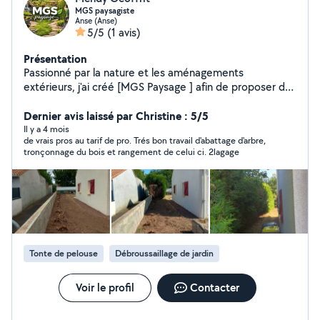
MGS paysagiste
Anse (Anse)
5/5
(1 avis)
Présentation
Passionné par la nature et les aménagements
extérieurs, j'ai créé [MGS Paysage ] afin de proposer des
services de jardinage de qualité, adaptés aux besoins et
au budget de chacun. Travail soigné Conseils
Dernier avis laissé par Christine : 5/5
personnalisés Respect des plantes et de
Il y a 4 mois
de vrais pros au tarif de pro. Trés bon travail d'abattage d'arbre,
l'environnement Proximité et réactivité Chaque projet
tronçonnage du bois et rangement de celui ci. 2lagage
est unique : mon objectif est de créer un jardin
agréable, durable et facile à entretenir.
Tonte de pelouse
Débroussaillage de jardin
Voir le profil
Contacter