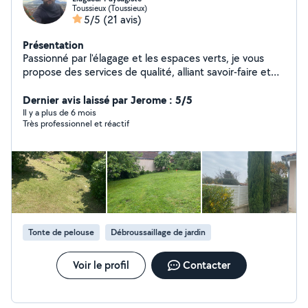
Toussieux (Toussieux)
5/5
(21 avis)
Présentation
Passionné par l'élagage et les espaces verts, je vous
propose des services de qualité, alliant savoir-faire et
soin du détail. Élagage - élagage ( taille entretien,
restructuration, adaptation ) - abattage ( direct,
Dernier avis laissé par Jerome : 5/5
démontage ) - urgence élagage ( tempête ) - arbres
Il y a plus de 6 mois
Très professionnel et réactif
fruitiers Espace vert - remise en état jardin ou terrain
complet - taille de haie - taille architecturée - taille
d'arbustes - tonte - débroussaillage - fauchage
Nettoyage haute pression - terrasses - mur extérieur -
mobilier extérieur
Tonte de pelouse
Débroussaillage de jardin
Voir le profil
Contacter