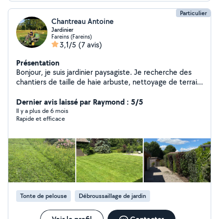
Particulier
Chantreau Antoine
Jardinier
Fareins (Fareins)
3,1/5
(7 avis)
Présentation
Bonjour, je suis jardinier paysagiste. Je recherche des
chantiers de taille de haie arbuste, nettoyage de terrain
bois, tonte de gazon et désherbage de massif. Petit
plus je suis également spécialisé dans la pose de piège
Dernier avis laissé par Raymond : 5/5
à taupe. N'hésitez pas à me contacter pour tout vos
Il y a plus de 6 mois
Rapide et efficace
demandes. Cordialement
Tonte de pelouse
Débroussaillage de jardin