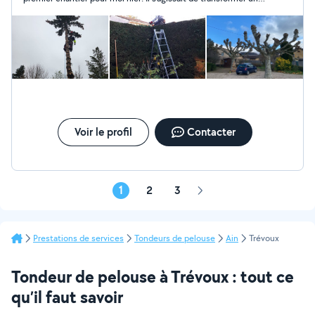
passage du motoculteur, et l'enlèvement de nids de
friche en potager. Excellent travail, rapide et bien fait. Je vais
chenilles processionnaires.
pouvoir planter dès aujourd'hui. Merci Coco R. Je conseille
vivement !
Voir le profil
Contacter
1
2
3
Page
suivante
Prestations de services
Tondeurs de pelouse
Ain
Trévoux
Tondeur de pelouse à Trévoux : tout ce
qu’il faut savoir