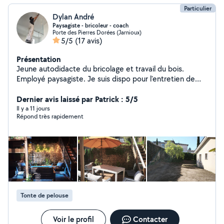
Particulier
Dylan André
Paysagiste - bricoleur - coach
Porte des Pierres Dorées (Jarnioux)
5/5
(17 avis)
Présentation
Jeune autodidacte du bricolage et travail du bois.
Employé paysagiste. Je suis dispo pour l'entretien de
votre jardin, création paysagère, création et rénovation
de gazon. Bricolage intérieur ou extérieur, réalisation de
Dernier avis laissé par Patrick : 5/5
meuble-cuisine-arbre à chat et autre sur mesure, ainsi
Il y a 11 jours
Répond très rapidement
qu'en tant que coach sportif ( je suis diplômé d'une
licence sport et handicap).
Tonte de pelouse
Voir le profil
Contacter