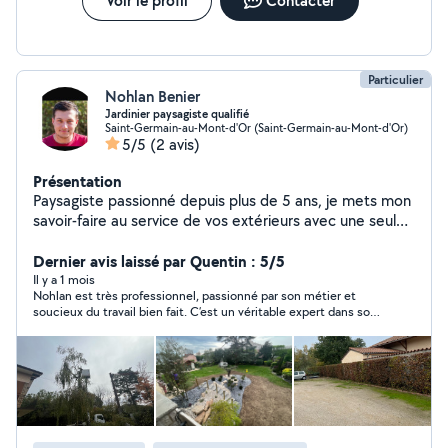
Voir le profil
Contacter
Particulier
Nohlan Benier
Jardinier paysagiste qualifié
Saint-Germain-au-Mont-d'Or (Saint-Germain-au-Mont-d'Or)
5/5
(2 avis)
Présentation
Paysagiste passionné depuis plus de 5 ans, je mets mon
savoir-faire au service de vos extérieurs avec une seule
priorité : un travail soigné et durable. Minutieux,
rigoureux et à l'écoute de vos besoins, j'accorde une
Dernier avis laissé par Quentin : 5/5
grande importance aux finitions et à la qualité de
Il y a 1 mois
Nohlan est très professionnel, passionné par son métier et
chaque réalisation. Que ce soit pour la tonte, la taille de
soucieux du travail bien fait. C’est un véritable expert dans son
haies, l'élagage, la création et l'aménagement de jardins,
domaine. Je le recommande à 100 % !
ou encore l'installation d'arrosage automatique, je
réalise chaque intervention avec professionnalisme et le
souci du détail. Mon objectif est simple : vous offrir un
extérieur propre, esthétique et parfaitement entretenu,
tout en garantissant un service fiable, des conseils
adaptés et le respect des délais. Si vous recherchez un