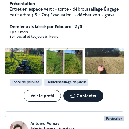
Présentation
Entretien espace vert : - tonte - débroussaillage Élagage
petit arbre ( 5 ~ 7m) Évacuation : - déchet vert - gravats
- encombrant Nettoyage ultrason : - carburateur - divers
pièces mécaniques
Dernier avis laissé par Edouard : 5/5
Il y a 3 mois
Bon travail et toujours à l'heure.
Tonte de pelouse
Débroussaillage de jardin
Voir le profil
Contacter
Particulier
Antoine Vernay
Aides jardinage et réparations