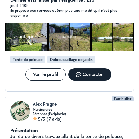
vert: débroussaillage, tonte de pelouse, taille de haie et
jeudi à 10h
ils propose ces services et 5mn plus tard me dit qu'il n'est plus
d'arbustes.: autre prestation sur demande.
disponible
Déplacement et devis gratuit n'hésitez pas à me
contacter
Tonte de pelouse
Débroussaillage de jardin
Voir le profil
Contacter
Particulier
Alex Fragne
Multiservice
Péronnas (Peripherie)
5/5
(7 avis)
Présentation
Je réalise divers travaux allant de la tonte de pelouse,