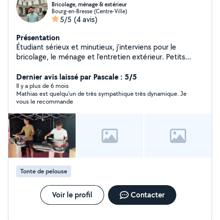
Bricolage, ménage & extérieur
Bourg-en-Bresse (Centre-Ville)
5/5
(4 avis)
Présentation
Étudiant sérieux et minutieux, j'interviens pour le
bricolage, le ménage et l'entretien extérieur. Petits
travaux : montage de meubles, fixations
(étagères/tringles), joints, petites réparations. Ménage :
Dernier avis laissé par Pascale : 5/5
aspirateur, sols, cuisine, sanitaires, dépoussiérage, vitres
Il y a plus de 6 mois
Mathias est quelqu'un de très sympathique très dynamique. Je
et remise en ordre après travaux. Entretien extérieur :
vous le recommande
tonte, désherbage, arrosage, nettoyage de
terrasse/allées (balayage ou jet d'eau). Ponctuel,
soigneux et respectueux de votre domicile. Je peux
utiliser votre matériel ou apporter le mien. Disponible en
soirée et le week-end. Réponse rapide contactez-moi !
Tonte de pelouse
Voir le profil
Contacter