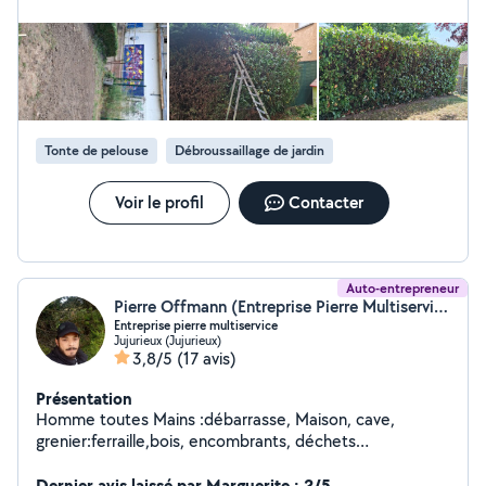
Devis gratuit. Au plaisir
Tonte de pelouse
Débroussaillage de jardin
Voir le profil
Contacter
Auto-entrepreneur
Pierre Offmann (Entreprise Pierre Multiservices)
Entreprise pierre multiservice
Jujurieux (Jujurieux)
3,8/5
(17 avis)
Présentation
Homme toutes Mains :débarrasse, Maison, cave,
grenier:ferraille,bois, encombrants, déchets
verts.Bricolage : petite démolition, petits travaux
peinture, nettoyage terrasse façade. Entretien d'espace
Dernier avis laissé par Marguerite : 2/5