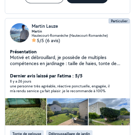
Particulier
Martin Lauze
Martin
Hautecourt-Romanèche (Hautecourt-Romanèche)
5/5
(6 avis)
Présentation
Motivé et débrouillard, je possède de multiples
compétences en jardinage : taille de haies, tonte de
pelouse et divers travaux d'entretien extérieur. Et je
dispose également de tous le matériel nécessaire.
Dernier avis laissé par Fatima : 5/5
Il y a 26 jours
une personne très agréable, réactive ponctuelle, engagée, il
m'a rendu service ça fait plaisir. je le recommande à 100%
Tonte de pelouse
Débroussaillage de jardin