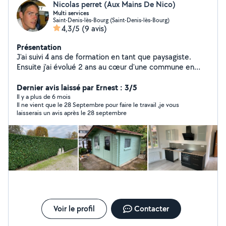
Nicolas perret (Aux Mains De Nico)
Multi services
Saint-Denis-lès-Bourg (Saint-Denis-lès-Bourg)
4,3/5
(9 avis)
Présentation
J'ai suivi 4 ans de formation en tant que paysagiste.
Ensuite j'ai évolué 2 ans au cœur d'une commune en
multi-postes, ce qui m'a permit d'élargir mes
expériences et compétences dans plusieurs domaines.
Dernier avis laissé par Ernest : 3/5
J'ai eu aussi une expérience d'une année au cœur d'une
Il y a plus de 6 mois
Il ne vient que le 28 Septembre pour faire le travail ,je vous
entreprise d'informatique. Puis je suis retourné 15 ans
laisserais un avis après le 28 septembre
dans des entreprises du paysages avant de me lancer à
mon propre compte. Fort de toutes ces différentes
expériences, je peux vous proposer mes services dans
de nombreux domaines
Voir le profil
Contacter