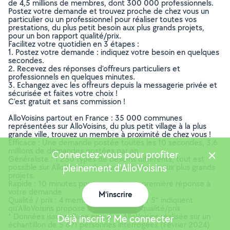
de 4,5 millions de membres, dont 300 000 professionnels.
Postez votre demande et trouvez proche de chez vous un
particulier ou un professionnel pour réaliser toutes vos
prestations, du plus petit besoin aux plus grands projets,
pour un bon rapport qualité/prix.
Facilitez votre quotidien en 3 étapes :
1. Postez votre demande : indiquez votre besoin en quelques
secondes.
2. Recevez des réponses d’offreurs particuliers et
professionnels en quelques minutes.
3. Echangez avec les offreurs depuis la messagerie privée et
sécurisée et faites votre choix !
C’est gratuit et sans commission !
AlloVoisins partout en France : 35 000 communes
représentées sur AlloVoisins, du plus petit village à la plus
grande ville, trouvez un membre à proximité de chez vous !
Efficace : Une demande postée toutes les 10 secondes, 3.6
millions de demandes postées par an
Connectez-vous pour profiter
Généraliste : 1 250 types de besoins différents, tout est
pleinement d'AlloVoisins
possible sur AlloVoisins, du plus petit besoin aux plus grands
projets.
Rapide : 10 minutes pour recevoir une première réponse à
votre demande
M'inscrire
Qualité / prix : 4 membres AlloVoisins sur 5* indiquent
Carte
qu’AlloVoisins propose un bon rapport qualité/prix
* Données issues d’une enquête AlloVoisins réalisée sur un
Déjà inscrit ? Me connecter
échantillon de 5 671 personnes interrogées (Février 2024)