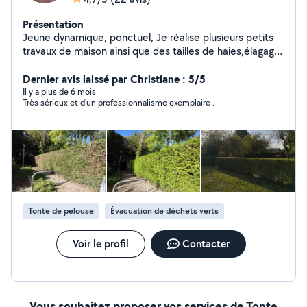
Présentation
Jeune dynamique, ponctuel, Je réalise plusieurs petits
travaux de maison ainsi que des tailles de haies,élagage,
tontes, nettoyage de piscines. Je peux également
débarrasser vos caves garages, combles, greniers.
Dernier avis laissé par Christiane : 5/5
Il y a plus de 6 mois
Très sérieux et d'un professionnalisme exemplaire .
Tonte de pelouse
Évacuation de déchets verts
Voir le profil
Contacter
Vous souhaitez proposer vos services de Tonte