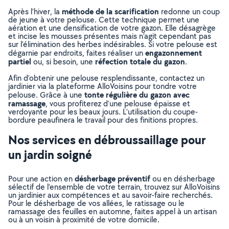
méthode de la scarification
Après l’hiver, la
redonne un coup
de jeune à votre pelouse. Cette technique permet une
aération et une densification de votre gazon. Elle désagrège
et incise les mousses présentes mais n’agit cependant pas
sur l’élimination des herbes indésirables. Si votre pelouse est
engazonnement
dégarnie par endroits, faites réaliser un
partiel
réfection totale du gazon
ou, si besoin, une
.
Afin d’obtenir une pelouse resplendissante, contactez un
jardinier via la plateforme AlloVoisins pour tondre votre
tonte régulière du gazon avec
pelouse. Grâce à une
ramassage
, vous profiterez d’une pelouse épaisse et
verdoyante pour les beaux jours. L’utilisation du coupe-
bordure peaufinera le travail pour des finitions propres.
Nos services en débroussaillage pour
un jardin soigné
désherbage préventif
Pour une action en
ou en désherbage
sélectif de l’ensemble de votre terrain, trouvez sur AlloVoisins
un jardinier aux compétences et au savoir-faire recherchés.
Pour le désherbage de vos allées, le ratissage ou le
ramassage des feuilles en automne, faites appel à un artisan
ou à un voisin à proximité de votre domicile.