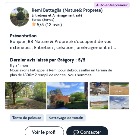
Auto-entrepreneur
Remi Battaglia (Nature& Propreté)
Entretiens et Aménagement exté
Servas (Servas)
5/5
(12 avis)
Présentation
Bonjour ,RB Nature & Propreté s'occupent de vos
extérieurs , Entretien , création , aménagement et
nettoyage extérieur .
Dernier avis laissé par Grégory : 5/5
Il y a 1 mois
Nous avons fait appel à Rémi pour débroussailler un terrain de
plus de 1800m2 rempli de ronces. Nous sommes
extrêmement satisfait du travail qu’il a fait en à peine 1 jour et
demi. Nous n’hésiterons pas à faire appel à lui régulièrement et
nous le recommandons à 100% !! Merci beaucoup 😊
Tonte de pelouse
Nettoyage de terrain
Voir le profil
Contacter