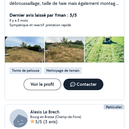
débroussaillage, taille de haie mais également montage
de meubles en kit et autres petits travaux. N'hésitez
pas à faire vos demandes Réponse rapide Délais rapide
Dernier avis laissé par Yman : 5/5
Travail soigné Dans un tout autre registre,je suis
Il y a 3 mois
Sympatique et reactif .pretation rapide
également coach sportif (renforcement
,musculation,perte de poids.)
Tonte de pelouse
Nettoyage de terrain
Voir le profil
Contacter
Particulier
Alexis Le Brech
Bourg-en-Bresse (Champ-de-Foire)
5/5
(3 avis)