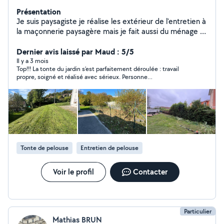
Présentation
Je suis paysagiste je réalise les extérieur de l'entretien à
la maçonnerie paysagère mais je fait aussi du ménage et
du bricolage je suis jeune et motivé pour me faire un
peux d'argent de poche
Dernier avis laissé par Maud : 5/5
Il y a 3 mois
Top!!! La tonte du jardin s’est parfaitement déroulée : travail
propre, soigné et réalisé avec sérieux. Personne
professionnelle, consciencieuse et ponctuelle. Je
recommande Alexis sans hésiter !!
Tonte de pelouse
Entretien de pelouse
Voir le profil
Contacter
Particulier
Mathias BRUN