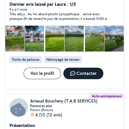
Dernier avis laissé par Laura : 1/5
Il y a 1 mois
Très déçu.. Au 1er abord plutôt sympathique .. arrivé avec
presque 2h de retard le jour de la prestation, il a bossé 1h30 à
tout casser m'a demandé le paiement d'un acompte de 30% et
est parti .. nous avons fixé 2 autres dates pour qu'il revienne
faire les travaux prévus il nous a posé deux fois un lapin sans
donné aucune explication à l'heure d'aujourd'hui il fait le mort
vraiment honteux Aucun professionnalisme je ne recommande
pas du tout
Tonte de pelouse
Nettoyage de terrain
Voir le profil
Contacter
Auto-entrepreneur
Arnaud Bouchery (T.A.B SERVICES)
Peintre et plus
Poncin (Poncin)
4,7/5
(12 avis)
Présentation