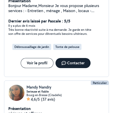
Présentation
Bonjour Madame,Monsieur Je vous propose plusieurs
services : - Entretien , ménage , Maison , locaux -
Entretien Espace vert - Manutention Diverses -
Évacuation de vos Gravats - Peinture N hésitez pas à me
Dernier avis laissé par Pascale : 5/5
contacter si besoin . Cordialement Mr Carafa Yann
Il y a plus de 6 mois
Très bonne réactivité suite à ma demande. Je garde en tête
son offre de services pour d'éventuels besoins ultérieurs.
Débroussaillage de jardin
Tonte de pelouse
Voir le profil
Contacter
Particulier
Mandy Nandry
Serieuse et fiable
Bourg-en-Bresse (Citadelle)
4,6/5
(37 avis)
Présentation