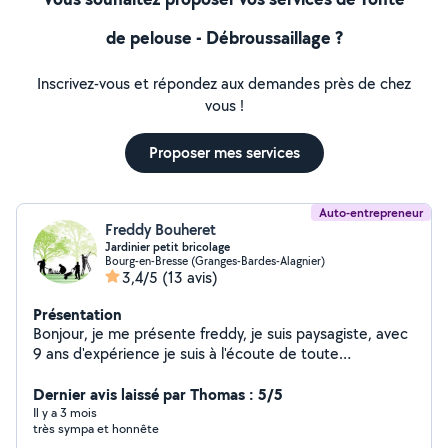
de pelouse - Débroussaillage ?
Inscrivez-vous et répondez aux demandes près de chez
vous !
Proposer mes services
Auto-entrepreneur
Freddy Bouheret
Jardinier petit bricolage
Bourg-en-Bresse (Granges-Bardes-Alagnier)
3,4/5
(13 avis)
Présentation
Bonjour, je me présente freddy, je suis paysagiste, avec
9 ans d'expérience je suis à l'écoute de toute
proposition. Taille de haie arbustes Debrousayage.
Désherbage. Création de massifs. Plantation. Tonte
Dernier avis laissé par Thomas : 5/5
pelouses. Évacuation. Nettoyage haute pression
Il y a 3 mois
très sympa et honnête
terrasse mûre. petit bricolage. Vide cave grenier (etc)