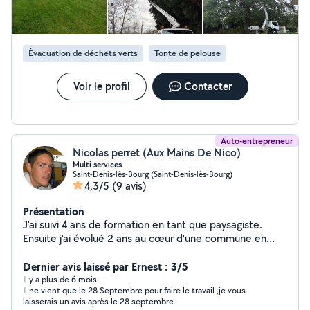
Évacuation de déchets verts
Tonte de pelouse
Voir le profil
Contacter
Auto-entrepreneur
Nicolas perret (Aux Mains De Nico)
Multi services
Saint-Denis-lès-Bourg (Saint-Denis-lès-Bourg)
4,3/5
(9 avis)
Présentation
J'ai suivi 4 ans de formation en tant que paysagiste.
Ensuite j'ai évolué 2 ans au cœur d'une commune en
multi-postes, ce qui m'a permit d'élargir mes
expériences et compétences dans plusieurs domaines.
Dernier avis laissé par Ernest : 3/5
J'ai eu aussi une expérience d'une année au cœur d'une
Il y a plus de 6 mois
Il ne vient que le 28 Septembre pour faire le travail ,je vous
entreprise d'informatique. Puis je suis retourné 15 ans
laisserais un avis après le 28 septembre
dans des entreprises du paysages avant de me lancer à