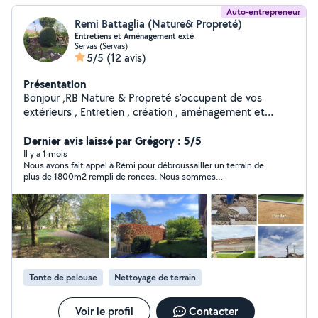
Auto-entrepreneur
Remi Battaglia (Nature& Propreté)
Entretiens et Aménagement exté
Servas (Servas)
5/5
(12 avis)
Présentation
Bonjour ,RB Nature & Propreté s'occupent de vos
extérieurs , Entretien , création , aménagement et
nettoyage extérieur .
Dernier avis laissé par Grégory : 5/5
Il y a 1 mois
Nous avons fait appel à Rémi pour débroussailler un terrain de
plus de 1800m2 rempli de ronces. Nous sommes
extrêmement satisfait du travail qu’il a fait en à peine 1 jour et
demi. Nous n’hésiterons pas à faire appel à lui régulièrement et
nous le recommandons à 100% !! Merci beaucoup 😊
Tonte de pelouse
Nettoyage de terrain
Voir le profil
Contacter