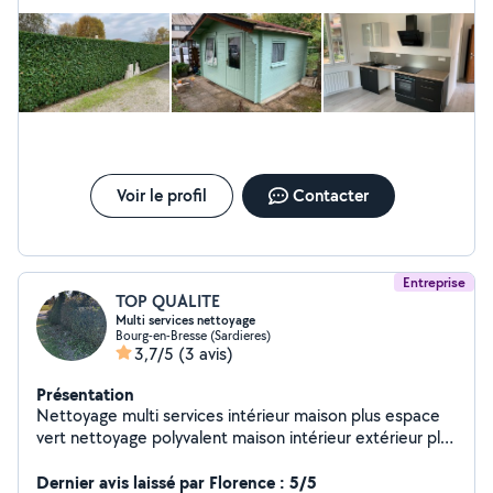
mon propre compte. Fort de toutes ces différentes
expériences, je peux vous proposer mes services dans
de nombreux domaines
Voir le profil
Contacter
Entreprise
TOP QUALITE
Multi services nettoyage
Bourg-en-Bresse (Sardieres)
3,7/5
(3 avis)
Présentation
Nettoyage multi services intérieur maison plus espace
vert nettoyage polyvalent maison intérieur extérieur plus
espace vert taille de haie débroussaillage
Dernier avis laissé par Florence : 5/5