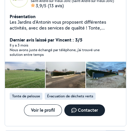
Saint-André-sur-Vieux-Jonc (Saint-André-sur-Vieux-Jonc)
3,9/5
(13 avis)
Présentation
Les Jardins d'Antonin vous proposent différentes
activités, avec des services de qualité ! Tonte,
Débroussaillage, Fauchage Taille de haie et petits arbres
(Fruitiers) Semis de pelouse Plantations diverses
Dernier avis laissé par Vincent : 3/5
Évacuation de déchet Création de massif Terrain de
Il y a 3 mois
Nous avons juste échangé par téléphone, j'ai trouvé une
pétanque Clôture rigide Aménagement de cours Pose
solution entre temps
de bordures,pavés Terrasse sur plots, dalles Facebook:
Les Jardins d'Antonin 01960 saint André sur vieux jonc
Google : Les jardins d'antonin
Tonte de pelouse
Évacuation de déchets verts
Voir le profil
Contacter