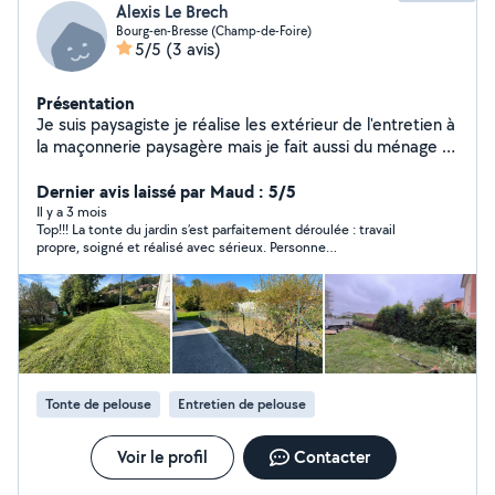
Alexis Le Brech
Bourg-en-Bresse (Champ-de-Foire)
5/5
(3 avis)
Présentation
Je suis paysagiste je réalise les extérieur de l'entretien à
la maçonnerie paysagère mais je fait aussi du ménage et
du bricolage je suis jeune et motivé pour me faire un
peux d'argent de poche
Dernier avis laissé par Maud : 5/5
Il y a 3 mois
Top!!! La tonte du jardin s’est parfaitement déroulée : travail
propre, soigné et réalisé avec sérieux. Personne
professionnelle, consciencieuse et ponctuelle. Je
recommande Alexis sans hésiter !!
Tonte de pelouse
Entretien de pelouse
Voir le profil
Contacter