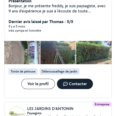
Présentation
Bonjour, je me présente freddy, je suis paysagiste, avec
9 ans d'expérience je suis à l'écoute de toute
proposition. Taille de haie arbustes Debrousayage.
Désherbage. Création de massifs. Plantation. Tonte
Dernier avis laissé par Thomas : 5/5
pelouses. Évacuation. Nettoyage haute pression
Il y a 3 mois
très sympa et honnête
terrasse mûre. petit bricolage. Vides cave grenier (etc)
Devis gratuit. Au plaisir
Tonte de pelouse
Débroussaillage de jardin
Voir le profil
Contacter
Entreprise
LES JARDINS D'ANTONIN
Paysagiste