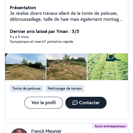
Présentation
Je réalise divers travaux allant de la tonte de pelouse,
débroussaillage, taille de haie mais également montage
de meubles en kit et autres petits travaux. N'hésitez
pas à faire vos demandes Réponse rapide Délais rapide
Dernier avis laissé par Yman : 5/5
Travail soigné Dans un tout autre registre,je suis
Il y a 3 mois
Sympatique et reactif .pretation rapide
également coach sportif (renforcement
,musculation,perte de poids.)
Tonte de pelouse
Nettoyage de terrain
Voir le profil
Contacter
Auto-entrepreneur
Franck Meunier