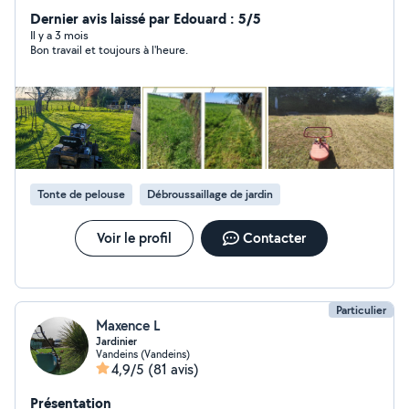
pièces mécaniques
Dernier avis laissé par Edouard : 5/5
Il y a 3 mois
Bon travail et toujours à l'heure.
Tonte de pelouse
Débroussaillage de jardin
Voir le profil
Contacter
Particulier
Maxence L
Jardinier
Vandeins (Vandeins)
4,9/5
(81 avis)
Présentation