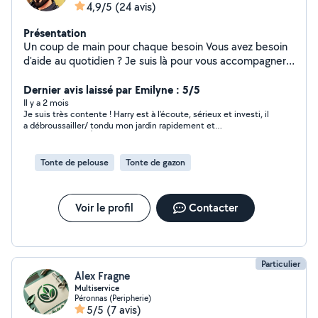
4,9/5
(24 avis)
Présentation
Un coup de main pour chaque besoin Vous avez besoin
d'aide au quotidien ? Je suis là pour vous accompagner
dans vos petites tâches : Petits travaux de bricolage ️
Courses à faire ou commandes à récupérer ️ Animaux à
Dernier avis laissé par Emilyne : 5/5
nourrir ou à promener Débarras d'encombrants
Il y a 2 mois
Je suis très contente ! Harry est à l’écoute, sérieux et investi, il
Nettoyage de maison ou de voiture avec
a débroussailler/ tondu mon jardin rapidement et
shampouineuse Entretien et vigilance temporaire à
soigneusement 👌Merci beaucoup ! Je referai appel à lui avec
domicile vous bénéficiez d'un service rapide, sérieux et
plaisir.
adapté à vos besoins. Un seul objectif : vous faciliter la
Tonte de pelouse
Tonte de gazon
vie au quotidien !
Voir le profil
Contacter
Particulier
Alex Fragne
Multiservice
Péronnas (Peripherie)
5/5
(7 avis)