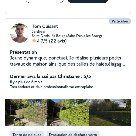
Particulier
Tom Cuisant
Jardinier
Saint-Denis-lès-Bourg (Saint-Denis-lès-Bourg)
4,7/5
(22 avis)
Présentation
Jeune dynamique, ponctuel, Je réalise plusieurs petits
travaux de maison ainsi que des tailles de haies,élagage,
tontes, nettoyage de piscines. Je peux également
débarrasser vos caves garages, combles, greniers.
Dernier avis laissé par Christiane : 5/5
Il y a plus de 6 mois
Très sérieux et d'un professionnalisme exemplaire .
Tonte de pelouse
Évacuation de déchets verts