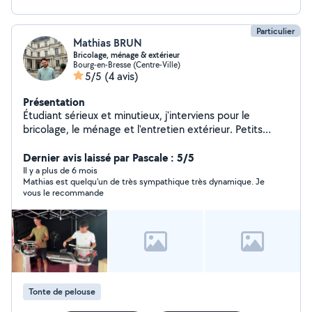
Particulier
Mathias BRUN
Bricolage, ménage & extérieur
Bourg-en-Bresse (Centre-Ville)
5/5
(4 avis)
Présentation
Étudiant sérieux et minutieux, j'interviens pour le
bricolage, le ménage et l'entretien extérieur. Petits
travaux : montage de meubles, fixations
(étagères/tringles), joints, petites réparations. Ménage :
Dernier avis laissé par Pascale : 5/5
aspirateur, sols, cuisine, sanitaires, dépoussiérage, vitres
Il y a plus de 6 mois
Mathias est quelqu'un de très sympathique très dynamique. Je
et remise en ordre après travaux. Entretien extérieur :
vous le recommande
tonte, désherbage, arrosage, nettoyage de
terrasse/allées (balayage ou jet d'eau). Ponctuel,
soigneux et respectueux de votre domicile. Je peux
utiliser votre matériel ou apporter le mien. Disponible en
soirée et le week-end. Réponse rapide contactez-moi !
Tonte de pelouse