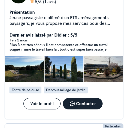
5/5
(1 avis)
Présentation
Jeune paysagiste diplômé d'un BTS aménagements
paysagers, je vous propose mes services pour des
chantiers d'entretien de vos espaces verts mais
également de création : Taille de haies, arbustes, arbres
Dernier avis laissé par Didier : 5/5
fruitiers Taille olivier Élagage Tonte, débroussaillage,
Il y a 2 mois
Elian B est très sérieux il est compétents et effectue un travail
désherbage, broyage végétaux Pose de gazon en
soigné il aime le travail bien fait tout c est super bien passé je
plaque, gazon semis Plantation, création de massifs
le recommande je referai appel a lui sans problème
Nettoyage karcher Je dispose de tout le matériel
nécessaire. N'hésitez pas à me contacter. Elian
Tonte de pelouse
Débroussaillage de jardin
Voir le profil
Contacter
Particulier