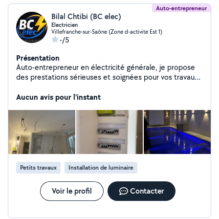
Auto-entrepreneur
Bilal Chtibi (BC elec)
Electricien
Villefranche-sur-Saône (Zone d-activite Est 1)
-/5
Présentation
Auto-entrepreneur en électricité générale, je propose
des prestations sérieuses et soignées pour vos travaux
en neuf comme en rénovation. Installation électrique,
dépannage, mise aux normes, remplacement de
Aucun avis pour l'instant
tableaux électriques, prises, éclairages, VMC ou petits
travaux du quotidien : j'interviens avec
professionnalisme et réactivité. Soucieux du travail bien
fait, je privilégie la qualité, la sécurité et le respect des
délais. À l'écoute de mes clients, je m'adapte à chaque
projet afin de proposer des solutions fiables et
durables. Devis clair, conseils personnalisés et chantier
Petits travaux
Installation de luminaire
propre font partie de mes engagements.
Voir le profil
Contacter