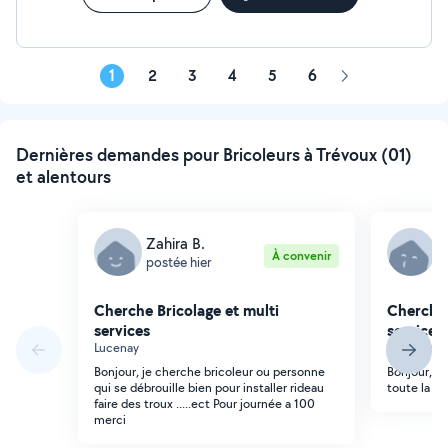
très vites !
1
2
3
4
5
6
Page
suivante
Dernières demandes pour Bricoleurs à Trévoux (01)
et alentours
Zahira B.
A
À convenir
postée hier
p
Cherche Bricolage et multi
Cherche 
services
services
Lucenay
Parcieux
Bonjour, je cherche bricoleur ou personne
Bonjour, vo
qui se débrouille bien pour installer rideau
toute la jo
faire des troux .....ect Pour journée a 100
merci