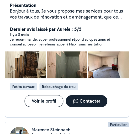
Présentation
Bonjour à tous, Je vous propose mes services pour tous
vos travaux de rénovation et d'aménagement, que ce
soit à l'intérieur ou à l'extérieur de votre maison. Je suis
spécialisé dans la peinture, la pose de papier peint, de
Dernier avis laissé par Aurele : 5/5
plaques de plâtre, et de revêtements de sol, afin de
Il y a 3 mois
Je recommande, super professionnel répond au questions et
donner une nouvelle vie à vos espaces. Je m'occupe
conseil au besoin je referais appel à Nabil sans hésitation.
également de l'installation de cuisines, de meubles, et
bien d'autres prestations sur demande. Pour avoir une
idée de la qualité de mon travail, n'hésitez pas à jeter un
œil aux photos disponibles sur mon profil. Si vous avez
des questions ou souhaitez discuter de vos projets,
contactez-moi directement. Je serai heureux de vous
accompagner dans vos projets !"
Petits travaux
Rebouchage de trou
Voir le profil
Contacter
Particulier
Maxence Steinbach