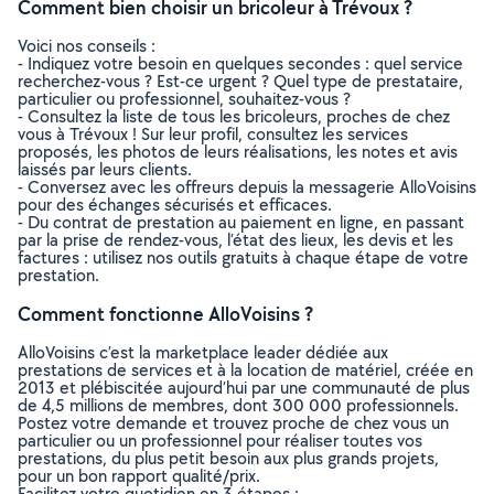
Comment bien choisir un bricoleur à Trévoux ?
Voici nos conseils :
- Indiquez votre besoin en quelques secondes : quel service
recherchez-vous ? Est-ce urgent ? Quel type de prestataire,
particulier ou professionnel, souhaitez-vous ?
- Consultez la liste de tous les bricoleurs, proches de chez
vous à Trévoux ! Sur leur profil, consultez les services
proposés, les photos de leurs réalisations, les notes et avis
laissés par leurs clients.
- Conversez avec les offreurs depuis la messagerie AlloVoisins
pour des échanges sécurisés et efficaces.
- Du contrat de prestation au paiement en ligne, en passant
par la prise de rendez-vous, l’état des lieux, les devis et les
factures : utilisez nos outils gratuits à chaque étape de votre
prestation.
Comment fonctionne AlloVoisins ?
AlloVoisins c’est la marketplace leader dédiée aux
prestations de services et à la location de matériel, créée en
2013 et plébiscitée aujourd’hui par une communauté de plus
de 4,5 millions de membres, dont 300 000 professionnels.
Postez votre demande et trouvez proche de chez vous un
particulier ou un professionnel pour réaliser toutes vos
prestations, du plus petit besoin aux plus grands projets,
pour un bon rapport qualité/prix.
Facilitez votre quotidien en 3 étapes :