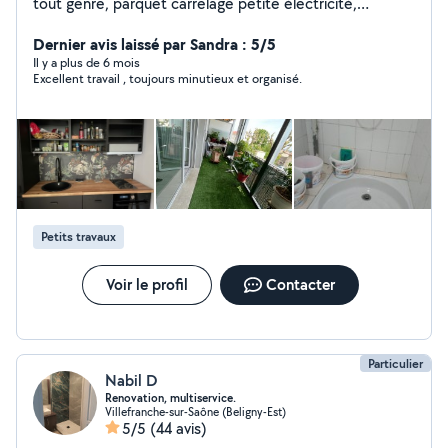
tout genre, parquet carrelage petite électricité,
plomberie,montage de meubles,et cuisine ,entretien
aménagement de la maison Jardinier et entretien
Dernier avis laissé par Sandra : 5/5
espaces verts.Taille de haie, tonte ,désherbage. Je
Il y a plus de 6 mois
Excellent travail , toujours minutieux et organisé.
fabrique des terrasses bois
Petits travaux
Voir le profil
Contacter
Particulier
Nabil D
Renovation, multiservice.
Villefranche-sur-Saône (Beligny-Est)
5/5
(44 avis)