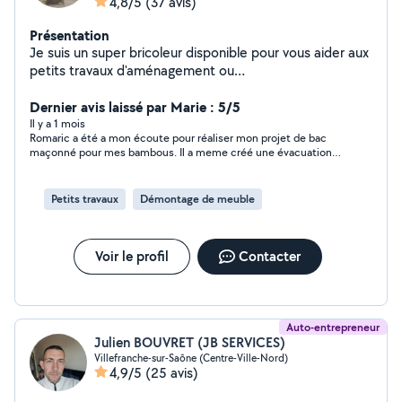
4,8/5
(37 avis)
Présentation
Je suis un super bricoleur disponible pour vous aider aux
petits travaux d'aménagement ou
demenagements,peinture, plomberie parquet, plâtrerie
maçonnerie montage de meubles et autres.
Dernier avis laissé par Marie : 5/5
Il y a 1 mois
Romaric a été a mon écoute pour réaliser mon projet de bac
maçonné pour mes bambous. Il a meme créé une évacuation
intelligente afin de prévenir tout risque de bouchage. Il est
adorable et sérieux. Bien entendu je le recommande et n
hésiterais pas a refaire appel a lui.
Petits travaux
Démontage de meuble
Voir le profil
Contacter
Auto-entrepreneur
Julien BOUVRET (JB SERVICES)
Villefranche-sur-Saône (Centre-Ville-Nord)
4,9/5
(25 avis)