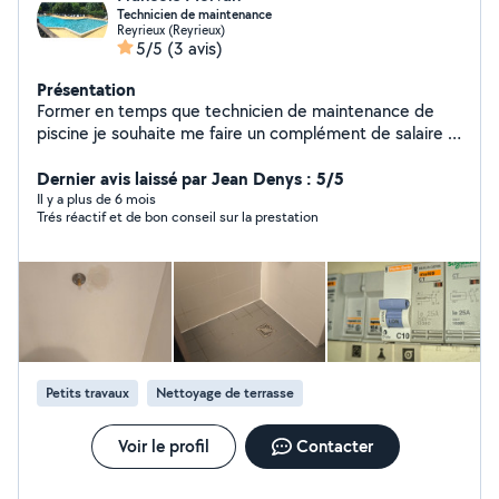
Technicien de maintenance
Reyrieux (Reyrieux)
5/5
(3 avis)
Présentation
Former en temps que technicien de maintenance de
piscine je souhaite me faire un complément de salaire le
weekend car la semaine je travaille dans un hôtel sur
Lyon en tant que technicien de maintenance. Je suis
Dernier avis laissé par Jean Denys : 5/5
technicien dans des hôtels et camping pour gérer les
Il y a plus de 6 mois
Trés réactif et de bon conseil sur la prestation
piscines l'entretien dépannage et travailler pour des
particuliers a mes heures perdu En hôtellerie sa m'a
permis de : Avec montage de meuble Électricité
(habilitation électrique) Plomberie Piscine Cvc
Petits travaux
Nettoyage de terrasse
Voir le profil
Contacter