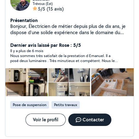
Trévoux (Est)
5/5
(15 avis)
Présentation
Bonjour, Électricien de métier depuis plus de dix ans, je
dispose d'une solide expérience dans le domaine du
bâtiment. Je suis à votre service pour tout type de
travaux d'électricité tel que le raccordement de
Dernier avis laissé par Rose : 5/5
tableaux électriques ou baie informatique, l'ajout ou la
Il y a plus de 6 mois
Nous sommes très satisfait de la prestation d Emanuel. Il a
suppression de prise de courant ou de points
posé deux luminaires . Très minutieux et compétent. Nous le
d'éclairage, motorisation de portail, volet roulant,
recommandons à 200%.
chauffage...etc. Également passionné de bricolage,
j'apprécie particulièrement le travail du bois, l'adaptation
de mobilier sur mesure, l'agencement de dressing, la
pose de cuisine. Je fais également des cloisons
placoplatre sur ossature métallique et des petits
travaux de plomberie.
Pose de suspension
Petits travaux
Voir le profil
Contacter