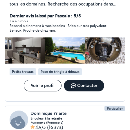
tous les domaines. Recherche des occupations dans
mes cordes afin d'occuper mes journées car du coup,
très disponible. Toutes mes connaissances me
Dernier avis laissé par Pascale : 5/5
conseillent de continuer dans cette voie car très
Il y a 5 mois
Repond pleinement à mes besoins . Bricoleur très polyvalent.
dévoué dans tous les domaines.
Serieux. Proche de chez moi.
Petits travaux
Pose de tringle à rideaux
Voir le profil
Contacter
Particulier
Dominique Yriarte
Bricoleur à la retraite
Pommiers (Pommiers)
4,9/5
(16 avis)