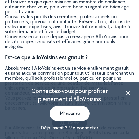
et trouvez en quelques minutes un membre de confiance,
autour de chez vous, pour votre besoin urgent de bricolage -
petits travaux
Consultez les profils des membres, professionnels ou
particuliers, qui vous ont contacté. Présentation, photos de
réalisation, expertises, avis : trouvez l'offreur idéal, adapté à
votre demande et à votre budget.
Conversez ensemble depuis la messagerie AlloVoisins pour
des échanges sécurisés et efficaces grâce aux outils
intégrés.
Est-ce que AlloVoisins est gratuit ?
Absolument ! AlloVoisins est un service entièrement gratuit
et sans aucune commission pour tout utilisateur cherchant un
membre, qu’il soit professionnel ou particulier, pour une
prestation de service ou une location de matériel. Payez
uniquement le prix de la prestation, fixé par vous,
Connectez-vous pour profiter
demandeur, et l’offreur.
Vous pouvez réaliser le paiement en ligne de la prestation
pleinement d'AlloVoisins
directement sur AlloVoisins, sans aucune commission ni frais
bancaires.
M'inscrire
Carte
Sur AlloVoisins, trouvez toutes les prestations de services
Déjà inscrit ? Me connecter
pour réaliser votre projet de Bricolage - Petits travaux sur la
ville de Trévoux (Est, Ouest) (Ain, 01600)