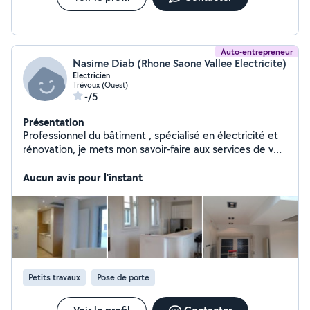
Auto-entrepreneur
Nasime Diab (Rhone Saone Vallee Electricite)
Electricien
Trévoux (Ouest)
-/5
Présentation
Professionnel du bâtiment , spécialisé en électricité et
rénovation, je mets mon savoir-faire aux services de vos
projets. Je vous accompagne avec sérieux, un travail de
qualité au juste prix.
Aucun avis pour l'instant
Petits travaux
Pose de porte