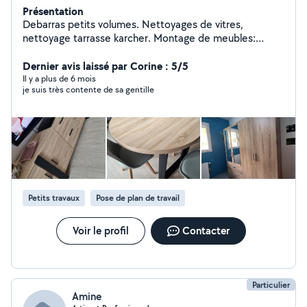
Présentation
Debarras petits volumes. Nettoyages de vitres,
nettoyage tarrasse karcher. Montage de meubles:
Cuisine, dressing, salle de bain, pose miroirs et
étagères. Découpes plan de travail N'hésitez pas à me
Dernier avis laissé par Corine : 5/5
contacter via mon numero, SMS ou laissez moi un
Il y a plus de 6 mois
je suis très contente de sa gentille
message Zero six//onze//quatre-vingt douze//soixante
douze//zéro neuf
Petits travaux
Pose de plan de travail
Voir le profil
Contacter
Particulier
Amine