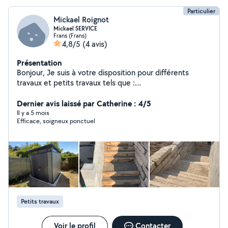
Particulier
Mickael Roignot
Mickael SERVICE
Frans (Frans)
4,8/5
(4 avis)
Présentation
Bonjour, Je suis à votre disposition pour différents
travaux et petits travaux tels que :
maçonnerie/canalisation/plomberie/carrelage/placo/pay
sagiste/entretien etc Expérience dans le bâtiment
Dernier avis laissé par Catherine : 4/5
depuis 13 ans et plusieurs rénovations à mon actif.
Il y a 5 mois
Efficace, soigneux ponctuel
N'hésitez pas à me contacter.
Petits travaux
Voir le profil
Contacter