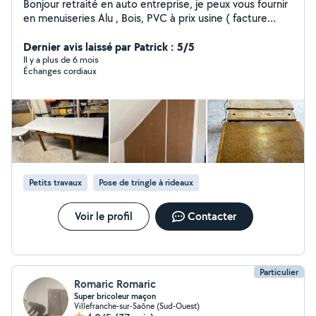
Bonjour retraité en auto entreprise, je peux vous fournir
en menuiseries Alu , Bois, PVC à prix usine ( facture
directe) , je prends les côtes sur place et conseil sur les
solutions à adopter. Je peux aussi fournir des
Dernier avis laissé par Patrick : 5/5
moustiquaires, volets roulants, portail , clôture, . J'ai un
Il y a plus de 6 mois
Échanges cordiaux
poseur pour la pose ( facture directe)
Petits travaux
Pose de tringle à rideaux
Voir le profil
Contacter
Particulier
Romaric Romaric
Super bricoleur maçon
Villefranche-sur-Saône (Sud-Ouest)