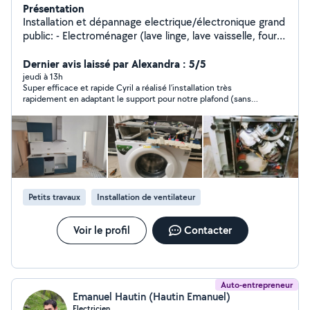
Présentation
Installation et dépannage electrique/électronique grand
public: - Electroménager (lave linge, lave vaisselle, four,
réfrigérateur,...), informatique - TV, HIFI - Automatisme
(portail, store,..) - Domotique - installation/rénovation
Dernier avis laissé par Alexandra : 5/5
électrique Travaillant dans le domaine de la conception
jeudi à 13h
Super efficace et rapide Cyril a réalisé l’installation très
électronique, l'électricité ainsi que l'électronique sont
rapidement en adaptant le support pour notre plafond (sans
mes domaines de prédilection. Et je répare les moteurs
frais supplémentaires). C’est une personne de bon conseil et
de stores électrique (SOMFY, BUBENDORFF,..)
très pro !
Petits travaux
Installation de ventilateur
Voir le profil
Contacter
Auto-entrepreneur
Emanuel Hautin (Hautin Emanuel)
Electricien