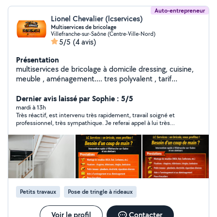
Auto-entrepreneur
Lionel Chevalier (lcservices)
Multiservices de bricolage
Villefranche-sur-Saône (Centre-Ville-Nord)
5/5
(4 avis)
Présentation
multiservices de bricolage à domicile dressing, cuisine,
meuble , aménagement.... tres polyvalent , tarif
transparent avant intervention ... répond a toutes
demandes de renseignements
Dernier avis laissé par Sophie : 5/5
mardi à 13h
Très réactif, est intervenu très rapidement, travail soigné et
professionnel, très sympathique. Je referai appel à lui très
rapidement. Je recommande vivement
Petits travaux
Pose de tringle à rideaux
Voir le profil
Contacter