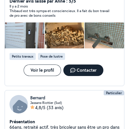
réversible et vos petits travaux du quotidien. Plomberie
Dernier avis laissé par Anne : 5/5
: dépannage, fuite, robinetterie, WC, chasse d'eau,
Il y a 2 mois
Thibaud est très sympa et consciencieux. Il a fait du bon travail
évacuation, siphon et joints silicone. Climatisation :
de pro avec de bons conseils
installation et entretien de climatisation réversible,
mono-split et multi-split. Multiservices : entretien
courant, petits travaux, petites réparations,
remplacement d'équipements et interventions diverses.
Travail propre et soigné, conseils personnalisés, tarifs
transparents et devis gratuit. Contactez nous pour une
intervention à Anse, Villefranche-sur-Saône et ses
Petits travaux
Pose de lustre
environs.
Voir le profil
Contacter
Particulier
Bernard
Jassans-Riottier (Sud)
4,8/5
(33 avis)
Présentation
66ans, retraité actif, très bricoleur sans être un pro dans