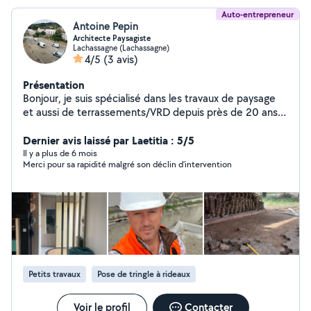
Auto-entrepreneur
Antoine Pepin
Architecte Paysagiste
Lachassagne (Lachassagne)
4/5
(3 avis)
Présentation
Bonjour, je suis spécialisé dans les travaux de paysage
et aussi de terrassements/VRD depuis près de 20 ans.
J'ai une agence d'architecture mais j'aime bien rendre
service et sortir de mon bureau pour prendre l air et
Dernier avis laissé par Laetitia : 5/5
accompagné des personnes qui ont besoin d'un service.
Il y a plus de 6 mois
Merci pour sa rapidité malgré son déclin d’intervention
c'est ce qu'on appelle lier l'utile à l'agréable alors
n'hésitez pas à me contacter, je travaille dans un
périmètre proche de mon agence, c'est-à-dire à 10 km
maxi de Villefranche-sur-Saône.
Petits travaux
Pose de tringle à rideaux
Voir le profil
Contacter