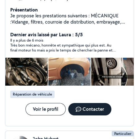
Présentation
Je propose les prestations suivantes : MÉCANIQUE
:Vidange, filtres, courroie de distribution, embrayage,
moteur, joint de culasse, freinage, échappement,
amortisseurs, pneus
Dernier avis laissé par Laura : 5/5
Il y a plus de 6 mois
Très bon mécano, honnête et sympathique qui plus est. Au
final moteur hs mais a pris le temps de chercher la panne et
m’a bien conseillée. Je vous le recommande
Réparation de véhicule
Voir le profil
Contacter
Particulier
John Hubert