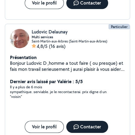
Voir le profil
Contacter
Particulier
Ludovic Delaunay
Multi services
Saint-Martin-aux-Arbres (Saint-Martin-aux-Arbres)
4,8/5
(16 avis)
Présentation
Bonjour Ludovic D ,homme a tout faire ( ou presque) et
fais mon travail serieusement j aurai plaisir à vous aider
dans tous vos tracas au quotidient alors n hesitez pas...
tonte ,haie,montage de meubles en kit, peinture papier
Dernier avis laissé par Valérie : 5/5
peint, filature discrete...tout pour vous aider des que
Il y a plus de 6 mois
sympathique. serviable. je le recontacterai. prix digne d un
vous en avez besoin....et meme m occuper de vos
"voisin"
animaux domestiques.
Voir le profil
Contacter