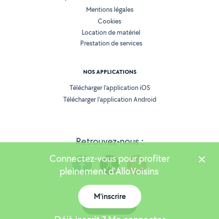
Mentions légales
Cookies
Location de matériel
Prestation de services
NOS APPLICATIONS
Télécharger l’application iOS
Télécharger l’application Android
Retrouvez-nous :
Connectez-vous pour profiter
pleinement d'AlloVoisins
M'inscrire
Version 25.5.3
Carte