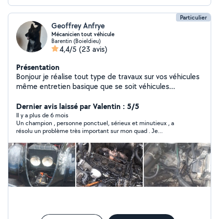
Particulier
Geoffrey Anfrye
Mécanicien tout véhicule
Barentin (Boieldieu)
4,4/5
(23 avis)
Présentation
Bonjour je réalise tout type de travaux sur vos véhicules
même entretien basique que se soit véhicules
récent,ancien,2 roues,camping car,engins
agricoles,engins d'espace verts enfin tout se qui
Dernier avis laissé par Valentin : 5/5
concerne un moteur
Il y a plus de 6 mois
Un champion , personne ponctuel, sérieux et minutieux , a
résolu un problème très important sur mon quad . Je
recommande a 100/100 . Et prend le temps et sait de quoi il
parle . J'ai d'autre réparation a faire et je sais déjà à qui faire
appel . Merci Geoffrey .