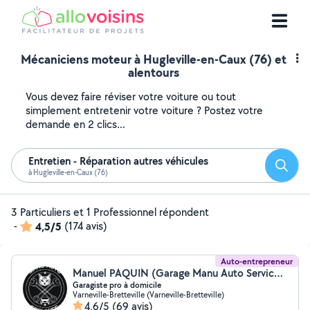
Mécaniciens moteur à Hugleville-en-Caux (76) et
alentours
Vous devez faire réviser votre voiture ou tout
simplement entretenir votre voiture ? Postez votre
demande en 2 clics...
Entretien - Réparation autres véhicules
Reche
à Hugleville-en-Caux (76)
3 Particuliers et 1 Professionnel répondent
-
4,5/5
(174 avis)
Auto-entrepreneur
Manuel PAQUIN (Garage Manu Auto Services)
Garagiste pro à domicile
Varneville-Bretteville (Varneville-Bretteville)
4,6/5
(69 avis)