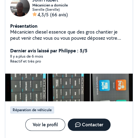
Mécanicien a domicile
Sierville (Sierville)
4,3/5
(66 avis)
Présentation
Mécanicien diesel essence que des gros chantier je
peut venir chez vous ou vous pouvez déposez votre
véhicule chez moi pour les gros travaux cordialement
(Réparation et entretien de camping-car frigo panneaux
Dernier avis laissé par Philippe : 5/5
solaire etc...) conversion ethanol selon modèle de
Il y a plus de 6 mois
Réactif et très pro
véhicule
Réparation de véhicule
Voir le profil
Contacter