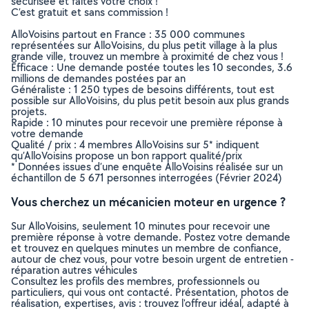
sécurisée et faites votre choix !
C’est gratuit et sans commission !
AlloVoisins partout en France : 35 000 communes
représentées sur AlloVoisins, du plus petit village à la plus
grande ville, trouvez un membre à proximité de chez vous !
Efficace : Une demande postée toutes les 10 secondes, 3.6
millions de demandes postées par an
Généraliste : 1 250 types de besoins différents, tout est
possible sur AlloVoisins, du plus petit besoin aux plus grands
projets.
Rapide : 10 minutes pour recevoir une première réponse à
votre demande
Qualité / prix : 4 membres AlloVoisins sur 5* indiquent
qu’AlloVoisins propose un bon rapport qualité/prix
* Données issues d’une enquête AlloVoisins réalisée sur un
échantillon de 5 671 personnes interrogées (Février 2024)
Vous cherchez un mécanicien moteur en urgence ?
Sur AlloVoisins, seulement 10 minutes pour recevoir une
première réponse à votre demande. Postez votre demande
et trouvez en quelques minutes un membre de confiance,
autour de chez vous, pour votre besoin urgent de entretien -
réparation autres véhicules
Consultez les profils des membres, professionnels ou
particuliers, qui vous ont contacté. Présentation, photos de
réalisation, expertises, avis : trouvez l'offreur idéal, adapté à