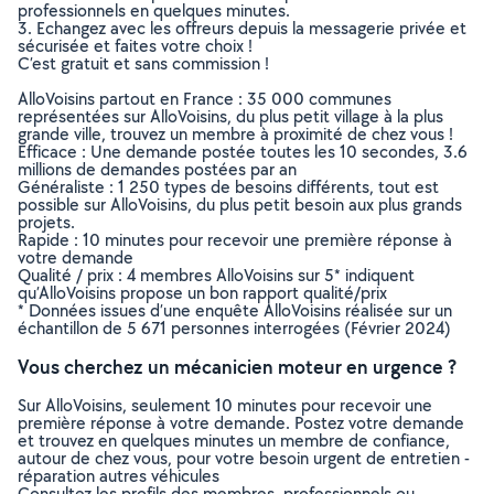
professionnels en quelques minutes.
3. Echangez avec les offreurs depuis la messagerie privée et
sécurisée et faites votre choix !
C’est gratuit et sans commission !
AlloVoisins partout en France : 35 000 communes
représentées sur AlloVoisins, du plus petit village à la plus
grande ville, trouvez un membre à proximité de chez vous !
Efficace : Une demande postée toutes les 10 secondes, 3.6
millions de demandes postées par an
Généraliste : 1 250 types de besoins différents, tout est
possible sur AlloVoisins, du plus petit besoin aux plus grands
projets.
Rapide : 10 minutes pour recevoir une première réponse à
votre demande
Qualité / prix : 4 membres AlloVoisins sur 5* indiquent
qu’AlloVoisins propose un bon rapport qualité/prix
* Données issues d’une enquête AlloVoisins réalisée sur un
échantillon de 5 671 personnes interrogées (Février 2024)
Vous cherchez un mécanicien moteur en urgence ?
Sur AlloVoisins, seulement 10 minutes pour recevoir une
première réponse à votre demande. Postez votre demande
et trouvez en quelques minutes un membre de confiance,
autour de chez vous, pour votre besoin urgent de entretien -
réparation autres véhicules
Consultez les profils des membres, professionnels ou