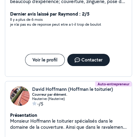
beaucoup d'expérience; couverture, zinguerie, pose de
gouttière zinc, pose de vélux ,réfection toiture et neuf,
terrasse, solivage, bardage bois, jardinage, élagage,
Dernier avis laissé par Raymond : 2/5
travail du sol, tonte,etc
Il y a plus de 6 mois
je n'ai pas eu de reponse peut etre a t-il trop de boulot
Voir le profil
Contacter
Auto-entrepreneur
David Hoffmann (Hoffman le toiturier)
Couvreur par élément.
Hauterive (Hauterive)
-/5
Présentation
Monsieur Hoffmann le toiturier spécialisés dans le
domaine de la couverture. Ainsi que dans le ravalement
de façade.