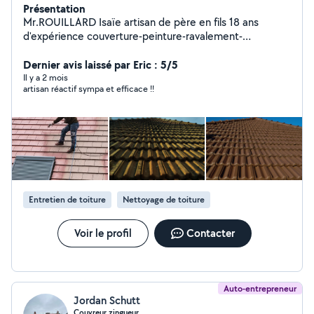
Présentation
Mr.ROUILLARD Isaïe artisan de père en fils 18 ans
d'expérience couverture-peinture-ravalement-
maçonnerie Travaux sécurisé avec nacelle Spécialités
Démoussage et hydrofuge de toiture & Ravalement de
Dernier avis laissé par Eric : 5/5
façade en peinture Sur demande travaux d'élagage Réf:
Il y a 2 mois
artisan réactif sympa et efficace !!
Page jaune ROUILLARD ISAÏE Tel:06-15-47-32-57 Devis
et diagnostic gratuit 7/7 Paiement en plusieurs fois
possible
Entretien de toiture
Nettoyage de toiture
Voir le profil
Contacter
Auto-entrepreneur
Jordan Schutt
Couvreur zingueur