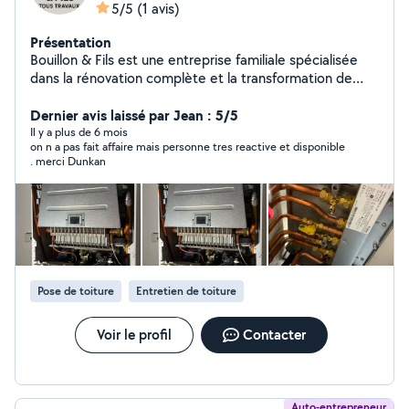
5/5
(1 avis)
Présentation
Bouillon & Fils est une entreprise familiale spécialisée
dans la rénovation complète et la transformation de
bâtiments, qu'il s'agisse de logements particuliers, de
locaux professionnels ou de biens anciens à réhabiliter.
Dernier avis laissé par Jean : 5/5
Forte d'un savoir-faire transmis de génération en
Il y a plus de 6 mois
on n a pas fait affaire mais personne tres reactive et disponible
génération, notre équipe accompagne chaque client de
. merci Dunkan
A à Z : du gros œuvre à la décoration finale. Nos
domaines d'intervention Nous regroupons tous les
corps de métier du bâtiment pour offrir un service clé
en main : Maçonnerie & Gros œuvre Plâtrerie & Cloisons
Peinture & Revêtements muraux Électricité &
Domotique Plomberie & Sanitaire Menuiserie intérieure
& extérieure Carrelage, faïence & sols Isolation
Pose de toiture
Entretien de toiture
thermique & acoustique Rénovation de façades &
toitures
Voir le profil
Contacter
Auto-entrepreneur