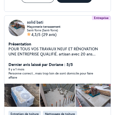
Entreprise
solid bati
Maçonnerie terrassement
Saint-Yorre (Saint-Yorre)
4,3/5
(29 avis)
Présentation
POUR TOUS VOS TRAVAUX NEUF ET RÉNOVATION
UNE ENTREPRISE QUALIFIÉ. artisan avec 20 ans
d'expérience propose toute travaux De maçonnerie
générale.terrasse,mur de clôture,dalle ,chappe, piscine.
Dernier avis laissé par Doriane : 5/5
Terrassement, assainissement, agencement extérieur
Il y a 1 mois
Personne correct , mais trop loin de sont domicile pour faire
,ect. travail soigné. INTERVENTION RAPIDE
affaire
Entretien de toiture
Nettoyage de toiture