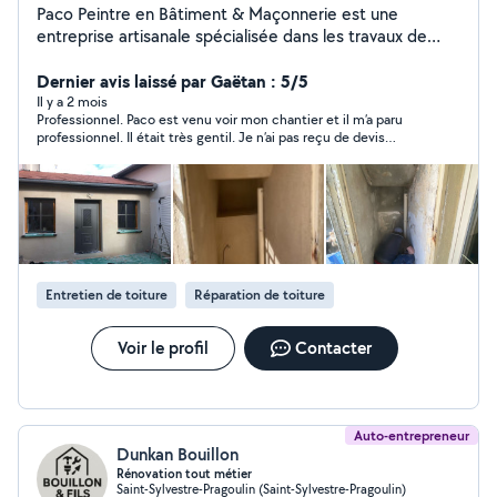
Paco Peintre en Bâtiment & Maçonnerie est une
entreprise artisanale spécialisée dans les travaux de
peinture et de maçonnerie, en neuf comme en
rénovation. Nous intervenons avec rigueur et savoir-faire
Dernier avis laissé par Gaëtan : 5/5
pour garantir des réalisations durables, soignées et
Il y a 2 mois
Professionnel. Paco est venu voir mon chantier et il m’a paru
conformes aux attentes de nos clients.
professionnel. Il était très gentil. Je n’ai pas reçu de devis
Professionnalisme, respect des délais et qualité
cependant.
d'exécution sont au cœur de nos engagements.
Entretien de toiture
Réparation de toiture
Voir le profil
Contacter
Auto-entrepreneur
Dunkan Bouillon
Rénovation tout métier
Saint-Sylvestre-Pragoulin (Saint-Sylvestre-Pragoulin)