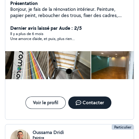
Présentation
Bonjour, je fais de la rénovation intérieur. Peinture,
papier peint, reboucher des trous, fixer des cadres,
miroirs, tableaux, ragréage, montage de meubles (j'ai
bosser 10ans étant monteur de meubles à Conforama)
Dernier avis laissé par Aude : 2/5
livraisons en tout genre et de la tonte de pelouse. Pour
Il y a plus de 6 mois
Une amorce d'aide, et puis, plus rien...
des raisons problématiques avec les critères du site,
merci de mettre votre numéro de téléphone à la suite
de votre message. Merci
Voir le profil
Contacter
Particulier
Oussama Dridi
Peintre