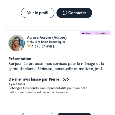
Voir le profil
Contacter
Auto-entrepreneur
Aurore Aurore (Aurore)
Vichy (Les Bains-Republique)
4,3/5
(7 avis)
Présentation
Bonjour, Je propose mes services pour le ménage et la
garde d'enfants. Sérieuse, ponctuelle et motivée, jm Je
m'adapte à vos besoins pour vous faciliter le quotidien.
N'hésitez pas à me contacter ! Aurore Statut dauto
Dernier avis laissé par Pierre : 5/5
entrepreneur
Il y a 6 mois
Échanges très courts, non représentatifs pour une note.
L'offreur ne correspond pas à ma demande.