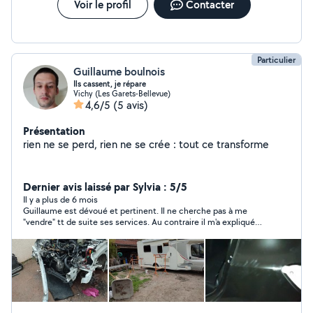
Voir le profil
Contacter
Particulier
Guillaume boulnois
Ils cassent, je répare
Vichy (Les Garets-Bellevue)
4,6/5
(5 avis)
Présentation
rien ne se perd, rien ne se crée : tout ce transforme
Dernier avis laissé par Sylvia : 5/5
Il y a plus de 6 mois
Guillaume est dévoué et pertinent. Il ne cherche pas à me
"vendre" tt de suite ses services. Au contraire il m'a expliqué
comment me dépanner moi même. Si je n'y arrive pas je ferai
appel à lui et le recommanderai à mon entourage bien sûr.
Finalement j'ai été incapable de me dépanner moi même et
Guillaume est intervenu = un travail rapide et parfait, ainsi qu'un
prix plus que raisonnable = MERCIIII à Guillaume, que je
recommande ! Sylvia