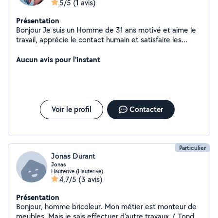
5/5
(1 avis)
Présentation
Bonjour Je suis un Homme de 31 ans motivé et aime le
travail, apprécie le contact humain et satisfaire les
clients. Bricolage / Peinture / Jardinage / Service a la
personne
Aucun avis pour l'instant
Voir le profil
Contacter
Particulier
Jonas Durant
Jonas
Hauterive (Hauterive)
4,7/5
(3 avis)
Présentation
Bonjour, homme bricoleur. Mon métier est monteur de
meubles. Mais je sais effectuer d'autre travaux. ( Tondre