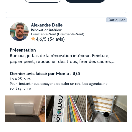
Particulier
Alexandre Dalle
Rénovation intérieur
Creuzier-le-Neuf (Creuzier-le-Neuf)
4,6/5
(34 avis)
Présentation
Bonjour, je fais de la rénovation intérieur. Peinture,
papier peint, reboucher des trous, fixer des cadres,
miroirs, tableaux, ragréage, montage de meubles (j'ai
bosser 10ans étant monteur de meubles à Conforama)
Dernier avis laissé par Monia : 3/5
livraisons en tout genre et de la tonte de pelouse. Pour
Il y a 25 jours
Pour l'instant nous essayons de caler un rdv. Nos agendas ne
des raisons problématiques avec les critères du site,
sont synchro
merci de mettre votre numéro de téléphone à la suite
de votre message. Merci