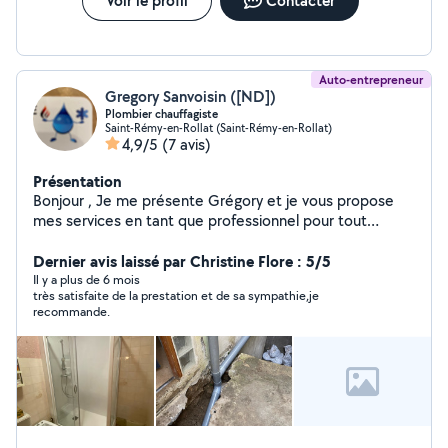
Voir le profil
Contacter
Auto-entrepreneur
Gregory Sanvoisin ([ND])
Plombier chauffagiste
Saint-Rémy-en-Rollat (Saint-Rémy-en-Rollat)
4,9/5
(7 avis)
Présentation
Bonjour , Je me présente Grégory et je vous propose
mes services en tant que professionnel pour tout
travaux de plomberie-sanitaire-chauffage-climatisation.
N'hésitez pas à me contacter en cas de besoin.
Dernier avis laissé par Christine Flore : 5/5
Il y a plus de 6 mois
très satisfaite de la prestation et de sa sympathie,je
recommande.