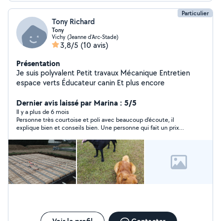
Particulier
Tony Richard
Tony
Vichy (Jeanne d'Arc-Stade)
3,8/5
(10 avis)
Présentation
Je suis polyvalent Petit travaux Mécanique Entretien
espace verts Éducateur canin Et plus encore
Dernier avis laissé par Marina : 5/5
Il y a plus de 6 mois
Personne très courtoise et poli avec beaucoup d'écoute, il
explique bien et conseils bien. Une personne qui fait un prix
raisonnable pour ce qu'on lui demande Je recommande
vivement et si de nouveaux j'ai un souci de voiture je le
contacterai de nouveau