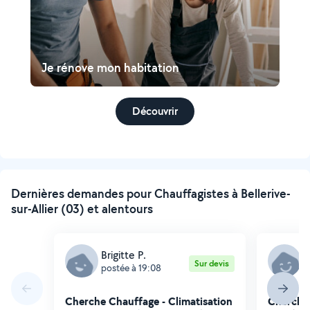
Je rénove mon habitation
Découvrir
Dernières demandes pour Chauffagistes à Bellerive-
sur-Allier (03) et alentours
Brigitte P.
S
Sur devis
postée à 19:08
p
Cherche Chauffage - Climatisation
Cherche 