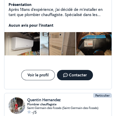
Présentation
Après 18ans d'expérience, j'ai décidé de m'installer en
tant que plombier chauffagiste. Spécialisé dans les
domaines de plomberie, chauffage, ventilation,
climatisation, alarme et vidéo surveillance. Je saurai
Aucun avis pour l'instant
vous conseiller et répondre au mieux à vos attentes afin
de vous aider à réaliser votre projet.
Voir le profil
Contacter
Particulier
Quentin Hernandez
Plombier chauffagiste
Saint-Germain-des-Fossés (Saint-Germain-des-Fossés)
-/5