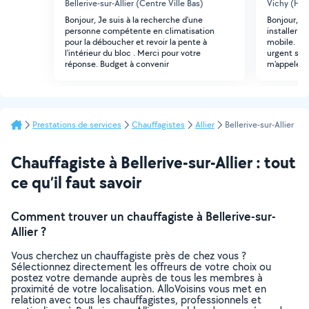
Bellerive-sur-Allier (Centre Ville Bas)
Vichy (Hote
Bonjour, Je suis à la recherche d'une
Bonjour, j'
personne compétente en climatisation
installer u
pour la déboucher et revoir la pente à
mobile. Pri
l'intérieur du bloc . Merci pour votre
urgent svp.
réponse. Budget à convenir
m'appeler 
Prestations de services
Chauffagistes
Allier
Bellerive-sur-Allier
Chauffagiste à Bellerive-sur-Allier : tout
ce qu’il faut savoir
Comment trouver un chauffagiste à Bellerive-sur-
Allier ?
Vous cherchez un chauffagiste près de chez vous ?
Sélectionnez directement les offreurs de votre choix ou
postez votre demande auprès de tous les membres à
proximité de votre localisation. AlloVoisins vous met en
relation avec tous les chauffagistes, professionnels et