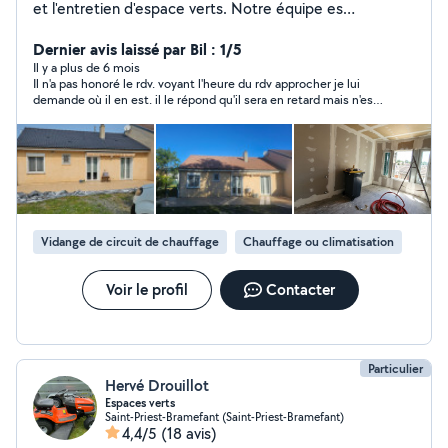
et l'entretien d'espace verts. Notre équipe es
disponible pour chacun de vos travaux. Assurance
Décennale et RC Pro PEINTURE Application de
Dernier avis laissé par Bil : 1/5
revêtement/placo/carrelage/papier peint CARRELAGE
Il y a plus de 6 mois
Il n'a pas honoré le rdv. voyant l'heure du rdv approcher je lui
Carrelage,faïence,pose de parquet et sol pvc
demande où il en est. il le répond qu'il sera en retard mais n'est
PLOMBERIE Dépannage création rénovation
jamais venu et n'a pas prévenu. je ne peux donc recommander
MEUNUISERIE réparation vitres/pose de porte et
cette personne. dommage.
fenêtre,installation de cuisine
ISOLATION/Aménagement Combles,cave,intérieur
extérieur cloison ENTRETIEN D'ESPACE VERTS
Tonte/débroussaillage/taille de haies. Forfait entretient
terrain à l'année à partir de 80euros/mois. NETOYAGE
Vidange de circuit de chauffage
Chauffage ou climatisation
Toiture façade débarras suite décès et autres.
MAÇONNERIE Mur de soutènement,
escalier,clôture,dalle,terrasse, extension Nous
Voir le profil
Contacter
travaillons essentiellement avec des agent immobilier,
courtier. Allo voisin nous sert à compléter notre carnet
de commandes et nous faire connaître auprès du
marché des particuliers. Devis gratuit sur simple
Particulier
Hervé Drouillot
demande
Espaces verts
Saint-Priest-Bramefant (Saint-Priest-Bramefant)
4,4/5
(18 avis)