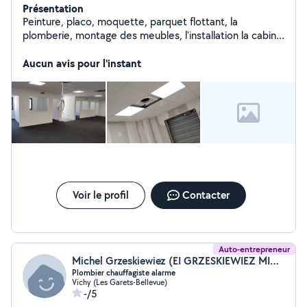
Présentation
Peinture, placo, moquette, parquet flottant, la
plomberie, montage des meubles, l'installation la cabine
de douche, wc, reparation de véhicule.. j'ai un
camionnette.
Aucun avis pour l'instant
Voir le profil
Contacter
Auto-entrepreneur
Michel Grzeskiewiez (EI GRZESKIEWIEZ MICHEL)
Plombier chauffagiste alarme
Vichy (Les Garets-Bellevue)
-/5