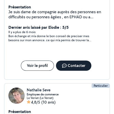
Présentation
Je suis dame de compagnie auprès des personnes en
difficultés ou personnes âgées , en EPHAD ou a
domicile .Je propose des promenades, des jeux et
activités selon les envies et pathologies de chacun. ( je
Dernier avis laissé par Elodie : 5/5
ne fais pas de ménage) La solitude d'une personne n'est
Il y a plus de 6 mois
Bon échange et m'a donne le bon conseil de preciser mes
pas a prendre a la légère , alors lorsque' elles ont une
besoins sur mon annonce. ce qui m'a permis de trouver la
petite visite qui leurs permet d'égayer leur journée ,
bonne personne dans la journée . nous n'avons pas fait affaire
c'est que du bonheur. Alors si alors si vous avez besoin .
car framboise ne fait pas de ménage.
Contactez moi .
Voir le profil
Contacter
Particulier
Nathalie Seve
Employee de commerce
Le Vernet (Le Vernet)
4,8/5
(10 avis)
Présentation