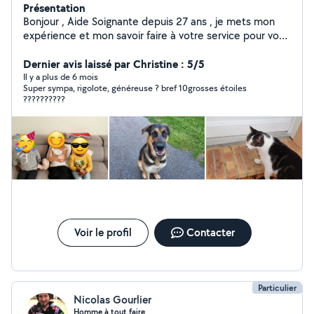
Présentation
Bonjour , Aide Soignante depuis 27 ans , je mets mon
expérience et mon savoir faire à votre service pour vos
besoins du quotidien ( enfants , adultes , seniors ,
personnes handicapées). Pour vos soins de nursing ,
Dernier avis laissé par Christine : 5/5
aide aux repas , aide à la marche , entretien ,
Il y a plus de 6 mois
Super sympa, rigolote, généreuse ? bref 10grosses étoiles
promenade , accompagnement aux rdv , courses ,
??????????
garde de nuit etc pour permettre votre maintien à
domicile dans les meilleurs conditions et avec la prise en
charge là mieux adaptée. Pour des visites pendant une
hospitalisation , du babysitting....( j'ai élevé mes enfants
seule) Payement en Cesu.
Voir le profil
Contacter
Particulier
Nicolas Gourlier
Homme à tout faire