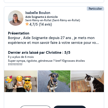
Particulier
Isabelle Boulon
Aide Soignante à domicile
Saint-Rémy-en-Rollat (Saint-Rémy-en-Rollat)
4,7/5
(14 avis)
Présentation
Bonjour , Aide Soignante depuis 27 ans , je mets mon
expérience et mon savoir faire à votre service pour vos
besoins du quotidien ( enfants , adultes , seniors ,
personnes handicapées). Pour vos soins de nursing ,
Dernier avis laissé par Christine : 5/5
aide aux repas , aide à la marche , entretien ,
Il y a plus de 6 mois
Super sympa, rigolote, généreuse ? bref 10grosses étoiles
promenade , accompagnement aux rdv , courses ,
??????????
garde de nuit etc pour permettre votre maintien à
domicile dans les meilleurs conditions et avec la prise en
charge là mieux adaptée. Pour des visites pendant une
hospitalisation , du babysitting....( j'ai élevé mes enfants
seule) Payement en Cesu.