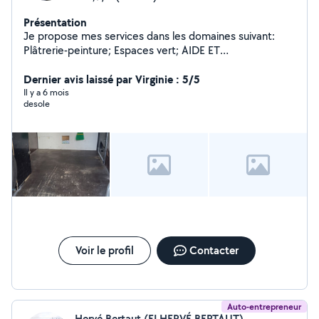
Présentation
Je propose mes services dans les domaines suivant:
Plâtrerie-peinture; Espaces vert; AIDE ET
DEMENAGEMENT; DEBARRAS; HOMME TOUTES
MAINS; COURSE ET LIVRAISONS; CONCIERGERIE; NOS
Dernier avis laissé par Virginie : 5/5
DEFUNTS; PALETTES; recyclage.
Il y a 6 mois
desole
Voir le profil
Contacter
Auto-entrepreneur
Hervé Bertaut (EI HERVÉ BERTAUT)