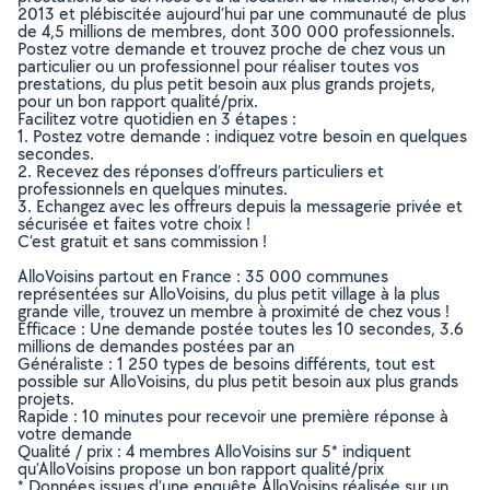
2013 et plébiscitée aujourd’hui par une communauté de plus
de 4,5 millions de membres, dont 300 000 professionnels.
Postez votre demande et trouvez proche de chez vous un
particulier ou un professionnel pour réaliser toutes vos
prestations, du plus petit besoin aux plus grands projets,
pour un bon rapport qualité/prix.
Facilitez votre quotidien en 3 étapes :
1. Postez votre demande : indiquez votre besoin en quelques
secondes.
2. Recevez des réponses d’offreurs particuliers et
professionnels en quelques minutes.
3. Echangez avec les offreurs depuis la messagerie privée et
sécurisée et faites votre choix !
C’est gratuit et sans commission !
AlloVoisins partout en France : 35 000 communes
représentées sur AlloVoisins, du plus petit village à la plus
grande ville, trouvez un membre à proximité de chez vous !
Efficace : Une demande postée toutes les 10 secondes, 3.6
millions de demandes postées par an
Généraliste : 1 250 types de besoins différents, tout est
possible sur AlloVoisins, du plus petit besoin aux plus grands
projets.
Rapide : 10 minutes pour recevoir une première réponse à
votre demande
Qualité / prix : 4 membres AlloVoisins sur 5* indiquent
qu’AlloVoisins propose un bon rapport qualité/prix
* Données issues d’une enquête AlloVoisins réalisée sur un