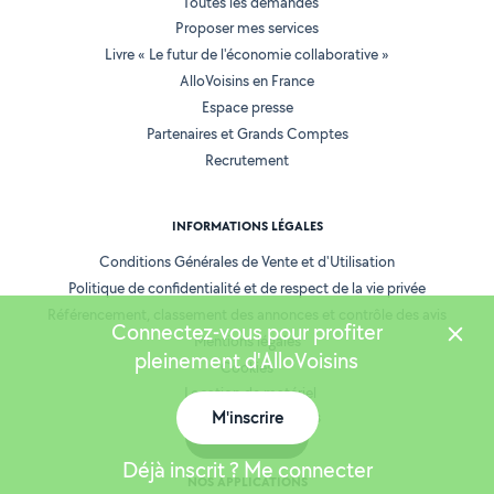
Toutes les demandes
Proposer mes services
Livre « Le futur de l'économie collaborative »
AlloVoisins en France
Espace presse
Partenaires et Grands Comptes
Recrutement
INFORMATIONS LÉGALES
Conditions Générales de Vente et d'Utilisation
Politique de confidentialité et de respect de la vie privée
Référencement, classement des annonces et contrôle des avis
Connectez-vous pour profiter
Mentions légales
pleinement d'AlloVoisins
Cookies
Location de matériel
M'inscrire
Prestation de services
Carte
Déjà inscrit ? Me connecter
NOS APPLICATIONS