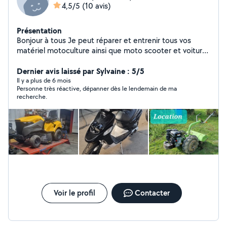
4,5/5
(10 avis)
Présentation
Bonjour à tous Je peut réparer et entrenir tous vos
matériel motoculture ainsi que moto scooter et voiture
Je fait de la location de tous type de matériel mini pelle
etc Possibiliter de depannage remorque de véhicule Je
Dernier avis laissé par Sylvaine : 5/5
fait aussi de l entretien de jardin et aménagement ainsi
Il y a plus de 6 mois
Personne très réactive, dépanner dès le lendemain de ma
que du terrassement Contacter moi pour toute
recherche.
demande
Voir le profil
Contacter