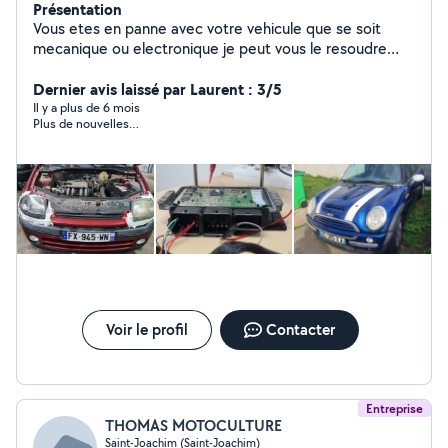
Présentation
Vous etes en panne avec votre vehicule que se soit
mecanique ou electronique je peut vous le resoudre
dans 90 pour cent des cas passage a la valise sur vos
vehicule Reprogrammation moteur Codage d option
Dernier avis laissé par Laurent : 3/5
dans votre vehicule si preequipé
Il y a plus de 6 mois
Plus de nouvelles…
Voir le profil
Contacter
Entreprise
THOMAS MOTOCULTURE
Saint-Joachim (Saint-Joachim)