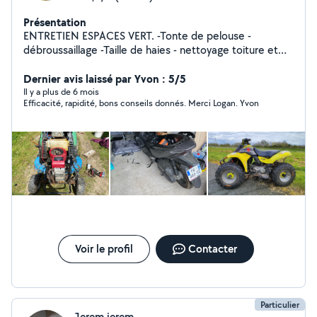
Présentation
ENTRETIEN ESPACES VERT. -Tonte de pelouse -
débroussaillage -Taille de haies - nettoyage toiture et
façade. AMÉNAGEMENT - EXTÉRIEUR - montage ou
démontage de cabanes où chalet. - pose de clôture
Dernier avis laissé par Yvon : 5/5
extérieur
Il y a plus de 6 mois
Efficacité, rapidité, bons conseils donnés. Merci Logan. Yvon
Voir le profil
Contacter
Particulier
Jerem jerem