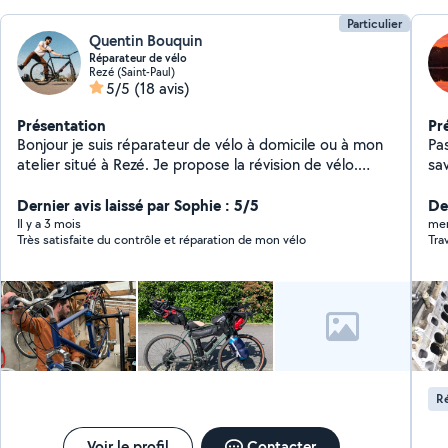
Particulier
Quentin Bouquin
Réparateur de vélo
Rezé (Saint-Paul)
5/5
(18 avis)
Présentation
Pr
Bonjour je suis réparateur de vélo à domicile ou à mon
Pa
atelier situé à Rezé. Je propose la révision de vélo.
sav
Changement de frein, chambre à air, pneus, chaine.
rép
Entretien et nettoyage du vélo
Dernier avis laissé par Sophie : 5/5
co
De
sur
Il y a 3 mois
mer
Très satisfaite du contrôle et réparation de mon vélo
Tra
so
cha
em
co
Ré
Voir le profil
Contacter