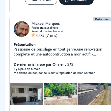
Particulier
Mickaël Marques
Petits travaux divers
Rezé (Morinière-Jaunais)
4,4/5
(7 avis)
Présentation
Passionné de bricolage en tout genre.une renovation
complète et une autocontruction a mon actif: -
électricité -plomberie -placoplatre -pose menuiserie -
peinture -montage cuisine -carrelage -parquet -toiture
Dernier avis laissé par Olivier : 5/5
tuile -soudures en tout genre -petits travaux minipelle
Il y a plus de 6 mois
m'a donné de bon conseils sur la réparation de mon Karcher
1,2t passage porte 75cm -location matériel de
bricolage divers