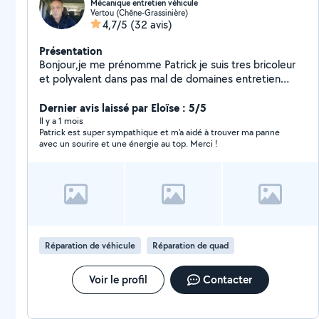
Mécanique entretien véhicule
Vertou (Chêne-Grassinière)
4,7/5
(32 avis)
Présentation
Bonjour,je me prénomme Patrick je suis tres bricoleur
et polyvalent dans pas mal de domaines entretien
vehicule changement plaquette de freins etc.. Si je me
propose pour un Travaille a effectué avec moi ca sera
Dernier avis laissé par Eloïse : 5/5
bien fait la confiance avant tout
Il y a 1 mois
Patrick est super sympathique et m'a aidé à trouver ma panne
avec un sourire et une énergie au top. Merci !
Réparation de véhicule
Réparation de quad
Voir le profil
Contacter