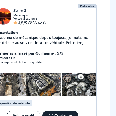
Particulier
Selim S
Mécanique
Vertou (Beautour)
4,8/5
(256 avis)
ésentation
ssionné de mécanique depuis toujours, je mets mon
oir-faire au service de votre véhicule. Entretien,
aration, diagnostic ou préparation : chaque détail
mpte pour garantir votre sécurité et votre confort
rnier avis laissé par Guillaume : 5/5
 la route. Ici, la qualité, la transparence et la rapidité
credi à 11h
vail rapide et de bonne qualité
nt nos priorités. Que ce soit pour une vidange, un
ngement de freins, un kit de distribution, un
brayage ou une panne plus complexe, vous pouvez
mpter sur un service professionnel et personnalisé.
paration de véhicule
Voir le profil
Contacter