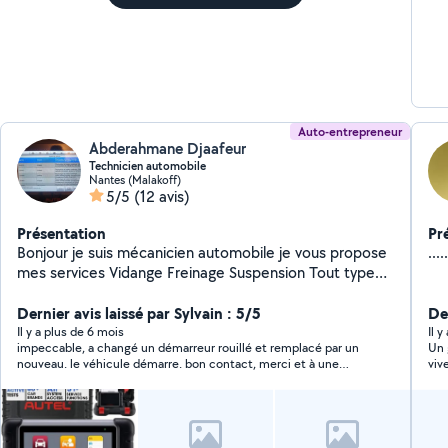
Auto-entrepreneur
Abderahmane Djaafeur
Technicien automobile
Nantes (Malakoff)
5/5
(12 avis)
Présentation
Pr
Bonjour je suis mécanicien automobile je vous propose
.....
mes services Vidange Freinage Suspension Tout type
de problème Pre contrôle technique Diagnostic
général
Dernier avis laissé par Sylvain : 5/5
Der
Il y a plus de 6 mois
Il 
impeccable, a changé un démarreur rouillé et remplacé par un
Un 
nouveau. le véhicule démarre. bon contact, merci et à une
viv
prochaine fois !
voi
pro
et 