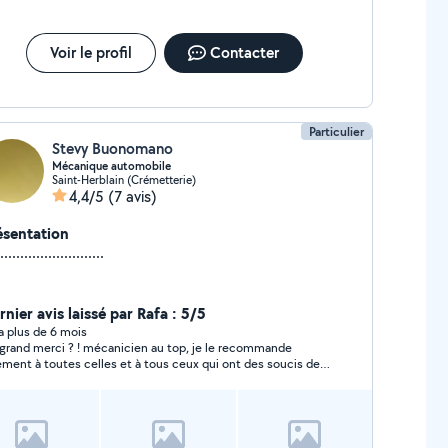
Voir le profil
Contacter
Particulier
Stevy Buonomano
Mécanique automobile
Saint-Herblain (Crémetterie)
4,4/5
(7 avis)
ésentation
..........................
nier avis laissé par Rafa : 5/5
y a plus de 6 mois
grand merci ? ! mécanicien au top, je le recommande
ement à toutes celles et à tous ceux qui ont des soucis de
tures. En plus de ses compétences et de son
fessionnalisme, Stevy est courtois, souriant, sympathique
honnête. Merci encore?