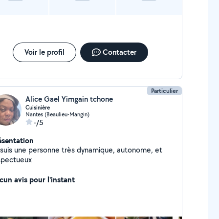
Voir le profil
Contacter
Particulier
Alice Gael Yimgain tchone
Cuisinière
Nantes (Beaulieu-Mangin)
-/5
ésentation
suis une personne très dynamique, autonome, et
spectueux
cun avis pour l'instant