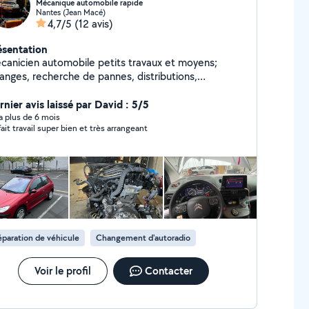
Mécanique automobile rapide
Nantes (Jean Macé)
4,7/5
(12 avis)
ésentation
canicien automobile petits travaux et moyens;
danges, recherche de pannes, distributions,
embrayages, freins Possibilité pneus aussi
rnier avis laissé par David : 5/5
y a plus de 6 mois
parfait travail super bien et très arrangeant
paration de véhicule
Changement d'autoradio
Voir le profil
Contacter