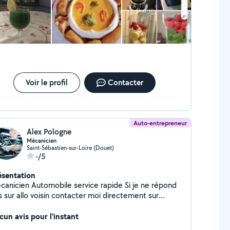
Voir le profil
Contacter
Auto-entrepreneur
Alex Pologne
Mécanicien
Saint-Sébastien-sur-Loire (Douet)
-/5
ésentation
canicien Automobile service rapide Si je ne répond
s sur allo voisin contacter moi directement sur
tsapp ou je suis le plus actif.
cun avis pour l'instant