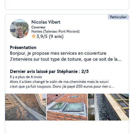
Particulier
Nicolas Vibert
Couvreur
Nantes (Talensac-Pont Morand)
3,9/5
(9 avis)
Présentation
Bonjour, je propose mes services en couverture
J'interviens sur tout type de toiture, que ce soit de la
tuile, de l'ardoise, du zinc et de l'étanchéité
Dernier avis laissé par Stéphanie : 2/5
Il y a plus de 6 mois
Alors il a bien changé le solin de ma cheminée mais le souci
c'est que ça fuit toujours. Donc j'ai payé 250 euros pour rien car
après il me dit que en faite faudrait refaire tout l'enduit de
cheminée.. ça c'est terminé qu'il a mis une bâche sur ma
cheminée et ça en est resté comme ça . C'était en fin d'année
dernière et quand je l'ai recontacté pour l'enduit au beaux jours
et bien à priori il ne fait pas ça ...Je dois donc cassé ce qu'il a
fait et refaire tout l'enduit de cheminée et solin... J'ai donc payé
pour rien son intervention... Le mieux aurait été de me dire des
le début qu'il fallait tout refaire...