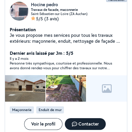
Hocine pedro
Travaux de facade, maconnerie
Saint-Sébastien-sur-Loire (ZA Auchan)
5/5
(3 avis)
Présentation
Je vous propose mes services pour tous les travaux
extérieurs: maçonnerie, enduit, nettoyage de façade et
entretien de jardin. N'hésitez pas à me contacter.
Dernier avis laissé par Jm : 5/5
Il y a 2 mois
Personne très sympathique, courtoise et professionnelle. Nous
avons donné rendez-vous pour chiffrer des travaux sur notre
future maison. Hocine est venu à l'heure exacte, avec un
échantillonnage des enduits qu'il proposait de poser. Nous
avons validé un devis d'une autre entreprise mais le prix
proposé par Hocine était très proche. Je n'hésiterai pas à
consulter Hocine pour d'autres travaux de maçonnerie car j'ai
toute confiance en cet artisan. Je recommande fortement.
Maçonnerie
Enduit de mur
Voir le profil
Contacter