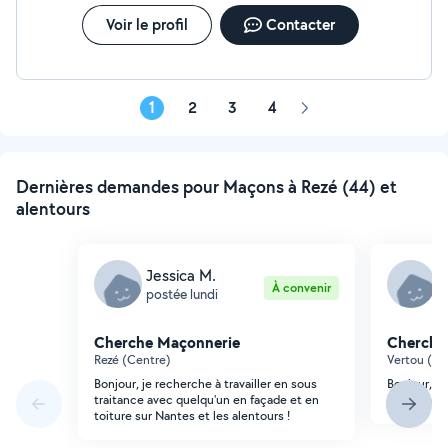
Voir le profil
Contacter
1
2
3
4
Page
suivante
Dernières demandes pour Maçons à Rezé (44) et
alentours
Jessica M.
F
À convenir
postée lundi
p
Cherche Maçonnerie
Cherche
Rezé (Centre)
Vertou (Ch
Bonjour, je recherche à travailler en sous
Bonjour, je
traitance avec quelqu'un en façade et en
des marche
toiture sur Nantes et les alentours !