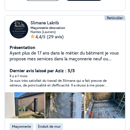
Particulier
Slimane Lakrib
Maçonnerie rénovation
Nantes (Lauriers)
4,4/5
(29 avis)
Présentation
Ayant plus de 17 ans dans le métier du bâtiment je vous
propose mes services dans la maçonnerie neuf ou
rénovation n hésitez pas à me contacter cordialement.
Dernier avis laissé par Aziz : 5/5
Il y a 1 mois
Je suis très satisfait du travail de Slimane qui a fait preuve de
sérieux, de ponctualité et d'efficacité. Il a réussi à me poser
une dalle de béton de 8 m2 en quelques heures dans une
chaleur insupportable. Vraiment rien à dire, en plus de cela il
est sympathique avec qui il est facile de communiquer. Je le
recommande sans aucune hésitation.
Maçonnerie
Enduit de mur