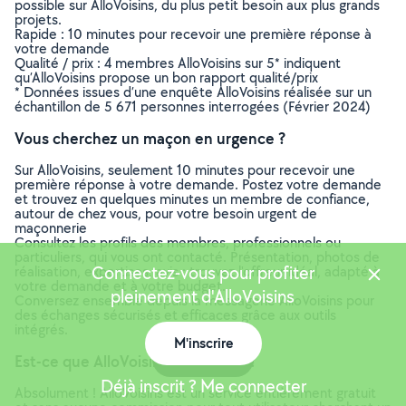
possible sur AlloVoisins, du plus petit besoin aux plus grands
projets.
Rapide : 10 minutes pour recevoir une première réponse à
votre demande
Qualité / prix : 4 membres AlloVoisins sur 5* indiquent
qu’AlloVoisins propose un bon rapport qualité/prix
* Données issues d’une enquête AlloVoisins réalisée sur un
échantillon de 5 671 personnes interrogées (Février 2024)
Vous cherchez un maçon en urgence ?
Sur AlloVoisins, seulement 10 minutes pour recevoir une
première réponse à votre demande. Postez votre demande
et trouvez en quelques minutes un membre de confiance,
autour de chez vous, pour votre besoin urgent de
maçonnerie
Consultez les profils des membres, professionnels ou
particuliers, qui vous ont contacté. Présentation, photos de
Connectez-vous pour profiter
réalisation, expertises, avis : trouvez l'offreur idéal, adapté à
votre demande et à votre budget.
pleinement d'AlloVoisins
Conversez ensemble depuis la messagerie AlloVoisins pour
des échanges sécurisés et efficaces grâce aux outils
intégrés.
M'inscrire
Carte
Est-ce que AlloVoisins est gratuit ?
Déjà inscrit ? Me connecter
Absolument ! AlloVoisins est un service entièrement gratuit