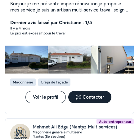
Bonjour je me présente impec rénovation je propose
mes service je suis un artisan multi-service travail soigné
et de qualité à prix très raisonnable Site web impec
rénovation Vérification de toiture gratuit Nettoyage
Dernier avis laissé par Christiane : 1/5
toitures Nettoyage façade Nettoyage pignon
Il y a 4 mois
Le prix est excessif pour le travail
Nettoyage muret Nettoyage dallage Nettoyage
gouttière Traitement anti mouse traitement hydrofuge
démoussage de toiture traitement de charpente
Couverture Pose de gouttière Etanchéité de toiture
Pose de charpente Zinguerie Maçonnerie Ravalement
de façade peinture toiture taille de haie abattage
Élagage tonte de pelouse enlèvement D'encombrement
pose de clôture ect autres
Maçonnerie
Crépi de façade
Voir le profil
Contacter
Auto-entrepreneur
Mehmet Ali Edgu (Nantyz Multiservices)
Maçonnerie générale multiservi
Nantes (Ile Beaulieu)