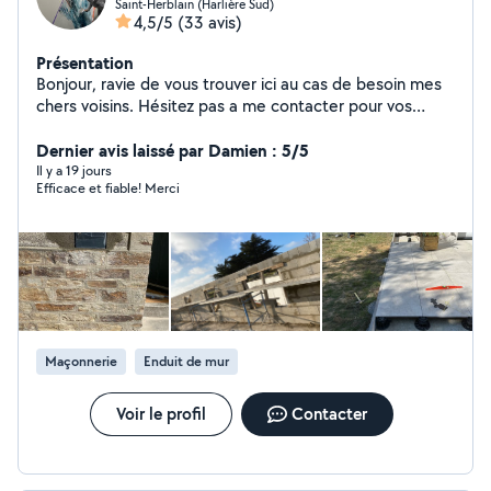
Saint-Herblain (Harlière Sud)
4,5/5
(33 avis)
Présentation
Bonjour, ravie de vous trouver ici au cas de besoin mes
chers voisins. Hésitez pas a me contacter pour vos
travaux ou petit bricole dans la maçonnerie,
rénovations, carrelage, dalles sur plots etc A très
Dernier avis laissé par Damien : 5/5
bientôt.
Il y a 19 jours
Efficace et fiable! Merci
Maçonnerie
Enduit de mur
Voir le profil
Contacter