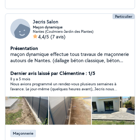
personnalisé.
Particulier
Jecris Salon
Maçon dynamique
Nantes (Coulmiers-Jardin des Plantes)
4,4/5
(7 avis)
Présentation
maçon dynamique effectue tous travaux de maçonnerie
autours de Nantes. (dallage béton classique, béton
désactivé, ouverture dans mur porteur, mur de
soutènement, ragréage, création de terrasse,
Dernier avis laissé par Clémentine : 1/5
démolition, joint pierres) et tous cela dans les règles de
Il y a 5 mois
Nous avions programmé un rendez-vous plusieurs semaines à
l'art. plus de 18 ans d'expérience dans le métier.
l'avance. Le jour-même (quelques heures avant), Jecris nous
informe qu'il ne pourra pas venir et qu'il reviendra vers nous la
semaine suivante. Le rendez-vous était indispensable pour
commencer nos travaux dès le lendemain. Jecris n'a jamais
répondu à notre message. Nous n'avons plus eu aucune
nouvelle. Très peu professionnel.
Maçonnerie