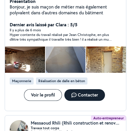
Présentation
Bonjour, je suis maçon de métier mais également
polyvalent dans d'autres domaines du bâtiment
Dernier avis laissé par Clara : 5/5
Il y a plus de 6 mois
Hyper contente du travail réalisé par Jean Christophe, en plus
d'être très sympathique il travaille très bien ! il a réalisé un mur
en parpaing pour séparer 2 garages avec un bardage extérieur
au-dessus. encore merci, le travail est top!
Maçonnerie
Réalisation de dalle en béton
Voir le profil
Contacter
Auto-entrepreneur
Messaoud Rhili (Rhili construction et renovation)
Travaux tout corps