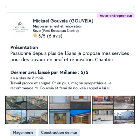
Auto-entrepreneur
Mickael Gouveia (GOUVEIA)
Maçonnerie neuf et rénovation
Rezé (Pont Rousseau Centre)
5/5
(6 avis)
Présentation
Passionné depuis plus de 15ans je propose mes services
pour des travaux en neuf et rénovation. Chantier
réalisés soigneusement et dans les normes de
construction. A l'écoute de vos projets, pour des
Dernier avis laissé par Mélanie : 5/5
travaux de qualité. Garantie décénal.
Il y a plus de 6 mois
Travail propre et soigné. Et en plus, maçon sympathique. je
recommande M. Gouveia et ferai de nouveau appel à lui si
besoin.
Maçonnerie
Construction de mur