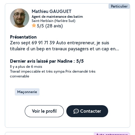
Particulier
Mathieu GAUGUET
Agent de maintenance des batim
Saint-Herblain (Harlière Sud)
5/5
(28 avis)
Présentation
Zero sept 69 91 71 39 Auto entrepreneur, je suis
titulaire d un bep en travaux paysagers et un cap en
maintenance des bâtiments. Je propose mes services
dans différents corps de métier, n hésitez pas à me
Dernier avis laissé par Nadine : 5/5
contacter.
Il y a plus de 6 mois
Travail impeccable et très sympa Prix demandé très
convenable
Maçonnerie
Voir le profil
Contacter
Auto-entrepreneur