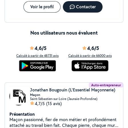
Voir le profil
Contacter
Nos utilisateurs nous évaluent
4,6/5
4,6/5
Calculé à partir de 48731 avis
Calculé à partir de 66000 avis
Auto-entrepreneur
Jonathan Bougouin (L'Essentiel Maçonnerie)
Maçon
Saint-Sébastien-sur-Loire (Jaunaie-Profondine)
4,7/5
(15 avis)
Présentation
Maçon passionné, fier de mon métier et profondément
attaché au travail bien fait. Chaque pierre, chaque mur