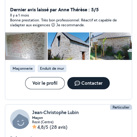
est posé avec précision et respect des règles de l'art.
ma patience et mon expérience au service de
Dernier avis laissé par Anne Thérèse : 5/5
constructions
Il y a 1 mois
Bonne prestation. Très bon professionnel. Réactif et capable de
s'adapter aux exigences 😉 Je recommande.
Maçonnerie
Enduit de mur
Voir le profil
Contacter
Particulier
Jean-Christophe Lubin
Maçon
Rezé (Centre)
4,8/5
(28 avis)