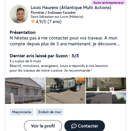
Auto-entrepreneur
Louis Haurens (Atlantique Multi Actions)
Plombier / Enduiseur Facadier
Saint-Sébastien-sur-Loire (Métairie)
4,9/5
(7 avis)
Présentation
N hésitez pas à me contacter pour vos travaux. A mon
compte depuis plus de 5 ans maintenant, je découvre
ce site et viens proposer mes services via ce support.
Plombier chauffagiste spécialisé en dépannage et
Dernier avis laissé par Suzon : 5/5
rénovation majoritairement. Facadier Enduiseur
Il y a plus de 6 mois
Réactif, minutieux, arrangeant, Louis a répondu à nos besoins
j'effectue toutes les finitions possible, de l enduit gratté
pour les travaux de notre cuisine. Je recommande !
classique aux rejointoiements de murs en pierre ainsi
que des finitions plus décoratives. Je propose aussi mes
services sur des ravalements plus classiques ( peintures
) ainsi que le traitement des fissures. Activités liées aux
contraintes météorologiques, qui explique ma double
casquettes depuis quelques années.
Maçonnerie
Enduit de mur
Voir le profil
Contacter