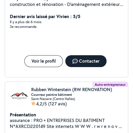
construction et rénovation - D'aménagement extérieur -
Travail de la pierre - Enduit imitation pierres -
Terrassement _Demolition.
Dernier avis laissé par Vivien : 5/5
Il y a plus de 6 mois
Je recommande.
Voir le profil
Contacter
Auto-entrepreneur
Rubben Winterstein (RW RENOVATION)
Couvreur peintre bâtiment
Saint-Nazaire (Centre Halles)
4,2/5
(127 avis)
Présentation
assurance : PRO + ENTREPRISES DU BATIMENT
N°AXRCD220149 Site internets W W W . r w r e n o v a
t i o n . f R Je me présente Winterstein rubben