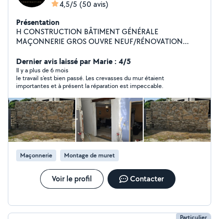
4,5/5
(50 avis)
Présentation
H CONSTRUCTION BÂTIMENT GÉNÉRALE
MAÇONNERIE GROS OUVRE NEUF/RÉNOVATION
TERRASSEMENTS ENDUIT PROJETÉ PLACO/BANDE DE
PLACO/PEINTURE CARRELAGE/FAiENCE/PARQUET
Dernier avis laissé par Marie : 4/5
/BÉTON CIRÉ POSE VELUX/BAiE VITRÉE /VOLETS
Il y a plus de 6 mois
le travail s'est bien passé. Les crevasses du mur étaient
MENUISIER SABLAGE MÉTALLIQUE /PIERRE /BOIS
importantes et à présent la réparation est impeccable.
PEINTURE PISTOLER ÉLECTRICITÉ /PLOMBERIE POSE
GOUTTIÈRE/CHANGEMENT ARDOISES ÉTANCHÉITÉ
LIQUIDE/TRADITIONNELLE/PROBLÈME DE
FUITE/HUMIDITÉ
Maçonnerie
Montage de muret
Voir le profil
Contacter
Particulier