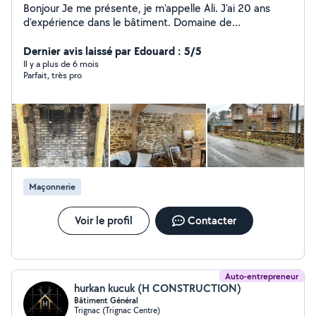
Bonjour Je me présente, je m'appelle Ali. J'ai 20 ans
d'expérience dans le bâtiment. Domaine de
prédilection: -maçonnerie -Placo -Isolation Sinon,je
touche un peu à tout Peinture,nettoyage toiture,
Dernier avis laissé par Edouard : 5/5
parquet etc N'hésitez pas à demander conseil. Ou rdv
Il y a plus de 6 mois
Parfait, très pro
pour voir vos travaux Cordialement.
Maçonnerie
Voir le profil
Contacter
Auto-entrepreneur
hurkan kucuk (H CONSTRUCTION)
Bâtiment Général
Trignac (Trignac Centre)