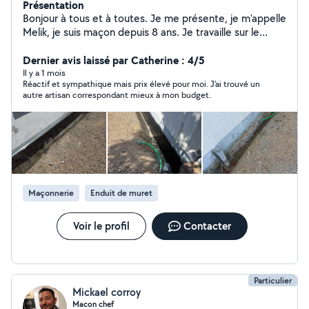
Présentation
Bonjour à tous et à toutes. Je me présente, je m'appelle
Melik, je suis maçon depuis 8 ans. Je travaille sur le
département 44. Pour toutes demande de travaux de
maçonnerie je serais ravi de vous aider, à réaliser vos
Dernier avis laissé par Catherine : 4/5
projet
Il y a 1 mois
Réactif et sympathique mais prix élevé pour moi. J'ai trouvé un
autre artisan correspondant mieux à mon budget.
Maçonnerie
Enduit de muret
Voir le profil
Contacter
Particulier
Mickael corroy
Macon chef