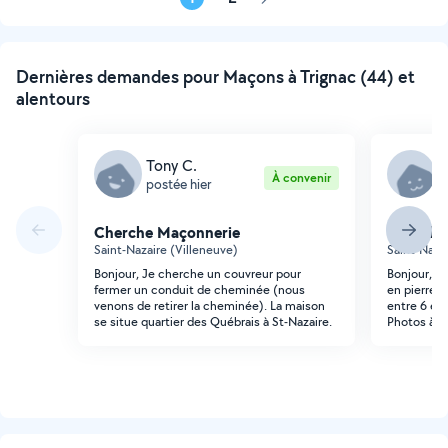
Page
suivante
Dernières demandes pour Maçons à Trignac (44) et
alentours
Tony C.
A
À convenir
postée hier
p
Cherche Maçonnerie
Cherche
Saint-Nazaire (Villeneuve)
Saint-Naza
Bonjour, Je cherche un couvreur pour
Bonjour, J
fermer un conduit de cheminée (nous
en pierre en
venons de retirer la cheminée). La maison
entre 6 et 
se situe quartier des Québrais à St-Nazaire.
Photos à l'