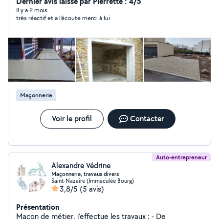
Dernier avis laissé par Pierrette : 4/5
Il y a 2 mois
très réactif et a l'écoute merci à lui
Maçonnerie
Voir le profil
Contacter
Auto-entrepreneur
Alexandre Védrine
Maçonnerie, travaux divers
Saint-Nazaire (Immaculée Bourg)
3,8/5
(5 avis)
Présentation
Maçon de métier, j'effectue les travaux : - De