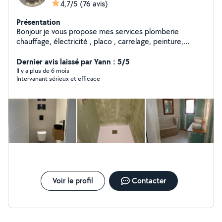
4,7/5
(76 avis)
Présentation
Bonjour je vous propose mes services plomberie
chauffage, électricité , placo , carrelage, peinture,
professionnel dans le rénovation avec une expérience
de plus de 14 ans, rénovation intérieur, rénovation salle
Dernier avis laissé par Yann : 5/5
de bain, cuisine et pose de cuisine, avec une garantie
Il y a plus de 6 mois
Intervanant sérieux et efficace
de 10 ans , nous prix il sont raisonnable je vous laisse
regarder mon profil il ya quelques photos dé quelques
chantiers merci
Voir le profil
Contacter