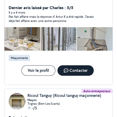
d'expérience dans la domaine de rénovation DEVIS EN
24H ( disponibles 7j sur 7) EXÉCUTION DU TRAVAIL
Dernier avis laissé par Charles : 5/5
DIRECT APRÈS L'ACCORD DU DEVIS Intervention réactif
Il y a 4 mois
Pas fait affaire mais la réponse d' Artur K a été rapide. J'avais
en cas de différents problèmes (fuite ,panne etc)
déjà fait affaire avec une autre personne.
Maçonnerie
Voir le profil
Contacter
Auto-entrepreneur
Ricoul Tanguy (Ricoul tanguy maçonnerie)
Maçon
Trignac (Bert-Les Ecarts)
-/5