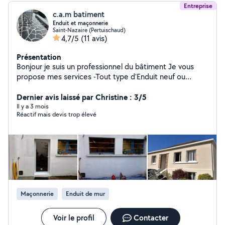
Entreprise
c.a.m batiment
Enduit et maçonnerie
Saint-Nazaire (Pertuischaud)
4,7/5
(11 avis)
Présentation
Bonjour je suis un professionnel du bâtiment Je vous
propose mes services -Tout type d'Enduit neuf ou
rénovation à la chaux ou classique - tout type de
maçonnerie - rénovation - joints de pierres -
Dernier avis laissé par Christine : 3/5
terrassement -dalles -clôture - carrelage
Il y a 3 mois
Réactif mais devis trop élevé
Maçonnerie
Enduit de mur
Voir le profil
Contacter