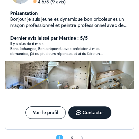
4,6/5
(9 avis)
Présentation
Bonjour je suis jeune et dynamique bon bricoleur et un
maçon professionnel et peintre professionnel avec des
diplôme et de l'expérience Et je bricole pas mal je
touche à tout
Dernier avis laissé par Martine : 5/5
Il y a plus de 6 mois
Bons échanges, Ben a répondu avec précision à mes
demandes, j'ai eu plusieurs réponses et ai du faire un
choix,merci à vous
Voir le profil
Contacter
1
2