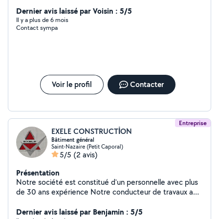
Dernier avis laissé par Voisin : 5/5
Il y a plus de 6 mois
Contact sympa
Voir le profil
Contacter
Entreprise
EXELE CONSTRUCTİON
Bâtiment général
Saint-Nazaire (Petit Caporal)
5/5
(2 avis)
Présentation
Notre société est constitué d'un personnelle avec plus
de 30 ans expérience Notre conducteur de travaux a
géré son entreprise pendant 12 ans Nous réalisons : -
Maçonnerie - Terrassement - Muret de jardin -
Dernier avis laissé par Benjamin : 5/5