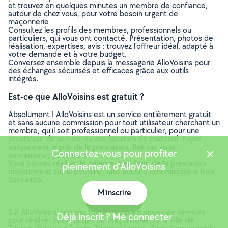
et trouvez en quelques minutes un membre de confiance,
autour de chez vous, pour votre besoin urgent de
maçonnerie
Consultez les profils des membres, professionnels ou
particuliers, qui vous ont contacté. Présentation, photos de
réalisation, expertises, avis : trouvez l'offreur idéal, adapté à
votre demande et à votre budget.
Conversez ensemble depuis la messagerie AlloVoisins pour
des échanges sécurisés et efficaces grâce aux outils
intégrés.
Est-ce que AlloVoisins est gratuit ?
Absolument ! AlloVoisins est un service entièrement gratuit
et sans aucune commission pour tout utilisateur cherchant un
membre, qu’il soit professionnel ou particulier, pour une
prestation de service ou une location de matériel. Payez
uniquement le prix de la prestation, fixé par vous,
Connectez-vous pour profiter
demandeur, et l’offreur.
Vous pouvez réaliser le paiement en ligne de la prestation
pleinement d'AlloVoisins
directement sur AlloVoisins, sans aucune commission ni frais
bancaires.
M'inscrire
Carte
Sur AlloVoisins, trouvez toutes les prestations de services
Déjà inscrit ? Me connecter
pour réaliser votre projet de Maçonnerie sur la ville de