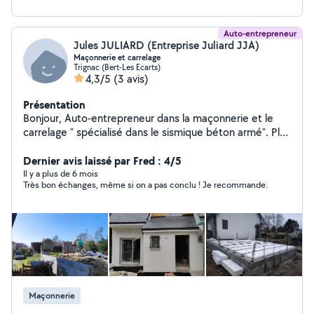
Auto-entrepreneur
Jules JULIARD (Entreprise Juliard JJA)
Maçonnerie et carrelage
Trignac (Bert-Les Ecarts)
4,3/5
(3 avis)
Présentation
Bonjour, Auto-entrepreneur dans la maçonnerie et le
carrelage " spécialisé dans le sismique béton armé". Plus
de 30 ans de métier, Je reste disponible pour toute
information et réalisation de vos travaux. J.juliard
Dernier avis laissé par Fred : 4/5
Il y a plus de 6 mois
Très bon échanges, même si on a pas conclu ! Je recommande.
Maçonnerie