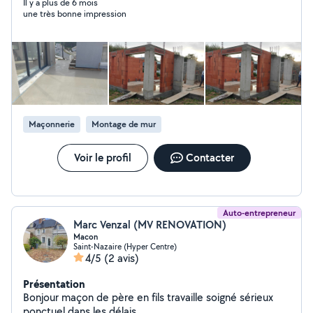
Réalisation de piscine du terrassement à la mise en
Il y a plus de 6 mois
une très bonne impression
service - Placo - Carrelage - Des constructions de
maisons - Des extensions - Des travaux de rénovation -
Nous réalisons des travaux de remise en état de maison
et appartement de la modification des réseaux EU à la
peinture - Faisons des suivis de chantier Nos devis son
gratuit
Maçonnerie
Montage de mur
Voir le profil
Contacter
Auto-entrepreneur
Marc Venzal (MV RENOVATION)
Macon
Saint-Nazaire (Hyper Centre)
4/5
(2 avis)
Présentation
Bonjour maçon de père en fils travaille soigné sérieux
ponctuel dans les délais