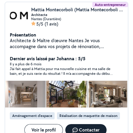
Auto-entrepreneur
Mattia Montecorboli (Mattia Montecorboli Architecte)
Architecte
Nantes (Durantière)
5/5
(1 avis)
Présentation
Architecte & Maître d'œuvre Nantes Je vous
accompagne dans vos projets de rénovation,
aménagement intérieur ou construction. Conseils
personnalisés Plans & esquisses adaptés à vos besoins
Dernier avis laissé par Johanna : 5/5
Permis de construire et déclarations préalables Suivi de
Il y a plus de 6 mois
J’ai fait appel à Mattia pour ma nouvelle cuisine et ma salle de
chantier et coordination des artisans Solutions sur
bain, et je suis ravie du résultat ! Il m’a accompagnée du début
mesure pour optimiser vos espaces Basé à Nantes, je
à la fin — plans, matériaux, artisans — tout a été géré avec
travaille avec sérieux et créativité pour donner vie à vos
beaucoup de sérieux. Les travaux ont été faits dans les temps
projets. Contactez-moi pour échanger sur vos envies et
et dans le budget, et le rendu est top. Un pro très impliqué et
toujours présent, que je recommande chaudement !
obtenir un devis gratuit.
Aménagement d'espace
Réalisation de maquette de maison
Voir le profil
Contacter