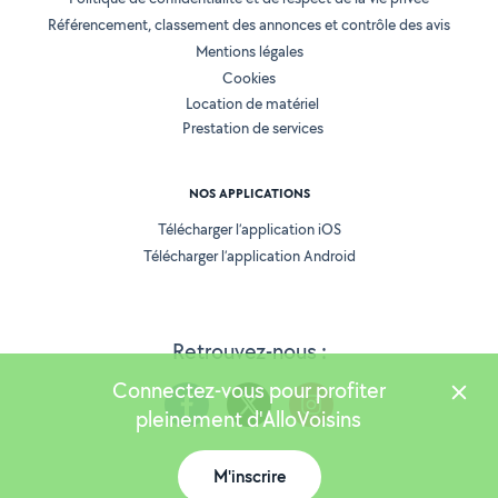
Référencement, classement des annonces et contrôle des avis
Mentions légales
Cookies
Location de matériel
Prestation de services
NOS APPLICATIONS
Télécharger l’application iOS
Télécharger l’application Android
Retrouvez-nous :
Connectez-vous pour profiter
pleinement d'AlloVoisins
M'inscrire
Version 25.5.3
Carte