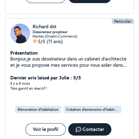
Particulier
Richard dst
Dessinateur projeteur
Nantes (Graslin-Commerce)
5/5
(11 avis)
Présentation
Bonjour,je suis dessinateur dans un cabinet d'architecte
et je vous propose mes services pour vous aider dans
vos projets (déclaration préalable, permis de
construire). je maîtrise aussi le SIG et maîtrise le logiciel
Dernier avis laissé par Julie : 5/5
QGIS
Il y a 4 mois
Très gentil et réactif !
Rénovation d'habitation
Création d'extension d'habitation
Voir le profil
Contacter