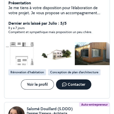
Présentation
Je me tiens à votre disposition pour l'élaboration de
votre projet. Je vous propose un accompagnement
(partiel ou complet) couvrant toutes les étapes de la
construction : - Conception des plans - Déclaration
Dernier avis laissé par Julio : 5/5
préalable ou Permis de construire - Consultation des
Il y a 7 jours
Compétent et sympathique mais proposition un peu chère.
entreprises - Suivi de chantier Exemples de projets : -
Rénovation de maison/ modification de façade -
Extension de maison - Conctruction garage/ abris de
jardin/ piscine...
Rénovation d'habitation
Conception de plan d'architecture
Voir le profil
Contacter
Auto-entrepreneur
Salomé Douillard (S.DDD)
Designer D'espace - Architecte