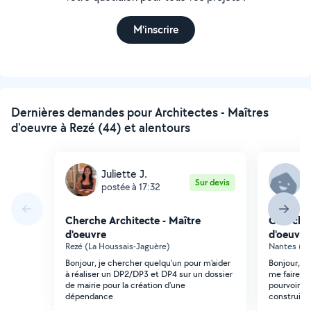
M'inscrire
Dernières demandes pour Architectes - Maîtres
d'oeuvre à Rezé (44) et alentours
Juliette J.
S
Sur devis
postée à 17:32
p
Cherche Architecte - Maître
Cherche 
d'oeuvre
d'oeuvre
Rezé (La Houssais-Jaguère)
Nantes (Gl
Bonjour, je chercher quelqu'un pour m'aider
Bonjour, je
à réaliser un DP2/DP3 et DP4 sur un dossier
me faire u
de mairie pour la création d'une
pourvoir f
dépendance
construire 