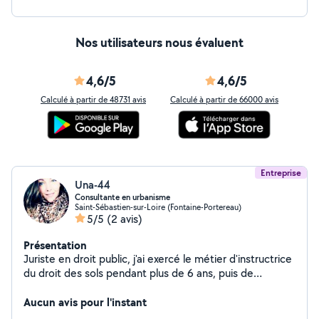
Nos utilisateurs nous évaluent
4,6/5
4,6/5
Calculé à partir de 48731 avis
Calculé à partir de 66000 avis
Entreprise
Una-44
Consultante en urbanisme
Saint-Sébastien-sur-Loire (Fontaine-Portereau)
5/5
(2 avis)
Présentation
Juriste en droit public, j'ai exercé le métier d'instructrice
du droit des sols pendant plus de 6 ans, puis de
responsable de service d'urbanisme. Au regard de la
complexité croissante, j'ai décidé de créer ma société
Aucun avis pour l'instant
UNA-44. Si vous avez des besoins administratifs dans ce