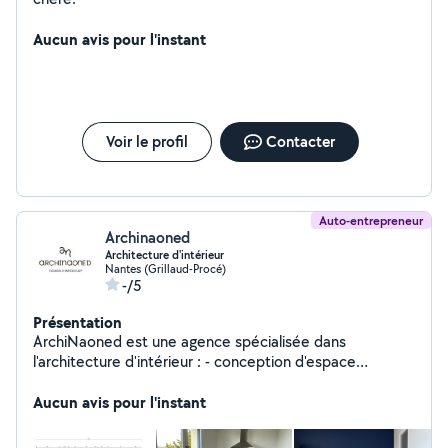
Aucun avis pour l'instant
Voir le profil
Contacter
Auto-entrepreneur
Archinaoned
Architecture d'intérieur
Nantes (Grillaud-Procé)
-/5
Présentation
ArchiNaoned est une agence spécialisée dans
l'architecture d'intérieur : - conception d'espace
ergonomique et fonctionnel - agencement et
aménagement d'un mobilier adapté aux usages -
Aucun avis pour l'instant
valorisation des espaces existants et du bien - choix de
matériaux et de couleurs Offre : Accompagnement les