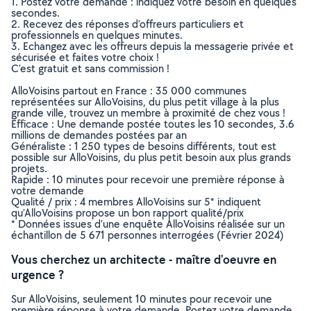
1. Postez votre demande : indiquez votre besoin en quelques
secondes.
2. Recevez des réponses d’offreurs particuliers et
professionnels en quelques minutes.
3. Echangez avec les offreurs depuis la messagerie privée et
sécurisée et faites votre choix !
C’est gratuit et sans commission !
AlloVoisins partout en France : 35 000 communes
représentées sur AlloVoisins, du plus petit village à la plus
grande ville, trouvez un membre à proximité de chez vous !
Efficace : Une demande postée toutes les 10 secondes, 3.6
millions de demandes postées par an
Généraliste : 1 250 types de besoins différents, tout est
possible sur AlloVoisins, du plus petit besoin aux plus grands
projets.
Rapide : 10 minutes pour recevoir une première réponse à
votre demande
Qualité / prix : 4 membres AlloVoisins sur 5* indiquent
qu’AlloVoisins propose un bon rapport qualité/prix
* Données issues d’une enquête AlloVoisins réalisée sur un
échantillon de 5 671 personnes interrogées (Février 2024)
Vous cherchez un architecte - maître d'oeuvre en
urgence ?
Sur AlloVoisins, seulement 10 minutes pour recevoir une
première réponse à votre demande. Postez votre demande