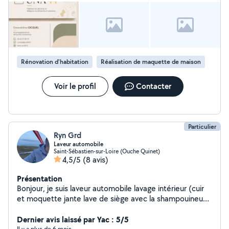
domaine, n'hésitez pas à me contacter je me suis
formée en dessin DAO pour la réalisation de plans 2d et
3d.
Rénovation d'habitation
Réalisation de maquette de maison
Voir le profil
Contacter
Particulier
Ryn Grd
Laveur automobile
Saint-Sébastien-sur-Loire (Ouche Quinet)
4,5/5
(8 avis)
Présentation
Bonjour, je suis laveur automobile lavage intérieur (cuir
et moquette jante lave de siège avec la shampouineuse
plus de informations contacter moi au Et l' extérieur.
Dernier avis laissé par Yac : 5/5
Il y a plus de 6 mois