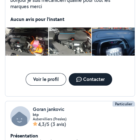
bonjour je suis mécanicien qualifié pour tout les
marques merci
Aucun avis pour l'instant
Voir le profil
Contacter
Particulier
Goran jankovic
btp
Aubervilliers (Presles)
4,3/5
(3 avis)
Présentation