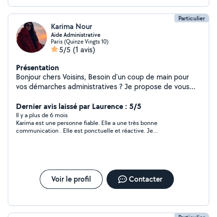
Particulier
Karima Nour
Aide Administrative
Paris (Quinze Vingts 10)
5/5
(1 avis)
Présentation
Bonjour chers Voisins, Besoin d'un coup de main pour
vos démarches administratives ? Je propose de vous
aider et de vous accompagner dans : La rédaction et la
gestion de courriers Le classement et l'archivage de
Dernier avis laissé par Laurence : 5/5
documents Le remplissage de formulaires Le suivi de
Il y a plus de 6 mois
Karima est une personne fiable. Elle a une très bonne
dossiers Toute autre aide administrative de base
communication . Elle est ponctuelle et réactive. Je
Rigoureuse , organisée et à l'écoute, je m'adapte à vos
recommande vivement
besoins afin de vous faire gagner du temps et de la
sérénité dans vos démarches quotidiennes. Au plaisir de
vous lire Karima
Voir le profil
Contacter