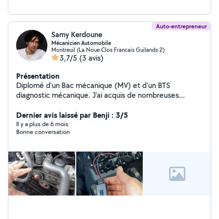
Auto-entrepreneur
Samy Kerdoune
Mécanicien Automobile
Montreuil (La Noue Clos Francais Guilands 2)
3,7/5
(3 avis)
Présentation
Diplomé d'un Bac mécanique (MV) et d'un BTS
diagnostic mécanique. J'ai acquis de nombreuses
expériences, notamment, grâce a mon poste
d'alternant mécanicien chez BMW mini durant 5 ans. Par
Dernier avis laissé par Benji : 3/5
la suite, j'ai approfondie mes domaine de compétences
Il y a plus de 6 mois
Bonne conversation
dans plusieurs entreprise tel que Euromaster, Renault,
Mercedes Benz...Actuellement, je sort d'un poste à la
mairie de Charenton en tant qu'adjoint technique en
mécanique et je viens d'ouvrir mon auto-entreprise dans
la prestation en mécanique et diagnostique mécanique.
Disponible pour tout type de taches (mécanique lourde,
diagnostic, vidange...) N'hésitez pas à me contacter
pour en savoir plus.