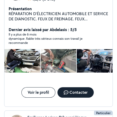
Présentation
RÉPARATION D'ÉLECTRICIEN AUTOMOBILE ET SERVICE
DE DIANOSTIC. FEUX DE FREINAGE. FEUX
CLIGNOTANTS ESSUIE-GLACE.HORN.FEUX DE ROUTE
ET DE CROISEMENT. INSTALLATION DE LUMIÈRES LED.
Dernier avis laissé par Abdelasis : 5/5
SYSTÈME DE CHARGE DE RÉPARATION. ALTERNATEUR.
Il y a plus de 6 mois
dynamique .fiable très sérieux connais son travail je
SYSTÈMES DE DÉMARRAGE. SERRURE CENTRALE.
recommande
INSTALLATION D'ÉCRAN ANDROID ET DE CAMÉRA DE
RECUL. RÉPARATION DE COURT-CIRCUITS EN
GÉNÉRAL. HOME SERVICE PARIS ET TOUTE LA
RÉGION.
Voir le profil
Contacter
Particulier