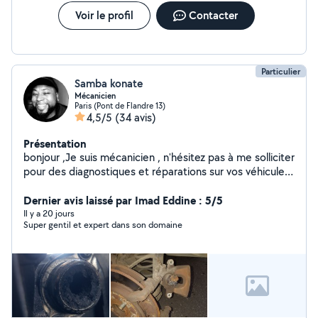
Voir le profil
Contacter
Particulier
Samba konate
Mécanicien
Paris (Pont de Flandre 13)
4,5/5
(34 avis)
Présentation
bonjour ,Je suis mécanicien , n'hésitez pas à me solliciter
pour des diagnostiques et réparations sur vos véhicules,
n'hésitez pas à me contacter pour tout renseignement,
je dispose également d'une valise de diagnostic. Au
Dernier avis laissé par Imad Eddine : 5/5
plaisir de vous dépanner . Cordialement
Il y a 20 jours
Super gentil et expert dans son domaine