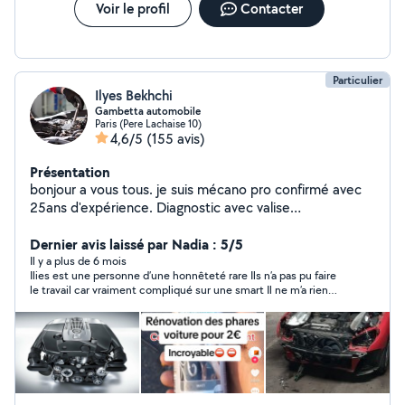
Voir le profil
Contacter
Particulier
Ilyes Bekhchi
Gambetta automobile
Paris (Pere Lachaise 10)
4,6/5
(155 avis)
Présentation
bonjour a vous tous. je suis mécano pro confirmé avec
25ans d'expérience. Diagnostic avec valise
professionnelle, réparation et maintenance tout type de
voiture.TIKTOK ( lemecanoducoin )
Dernier avis laissé par Nadia : 5/5
Il y a plus de 6 mois
Ilies est une personne d’une honnêteté rare Ils n’a pas pu faire
le travail car vraiment compliqué sur une smart Il ne m’a rien
demandé même pas pour son déplacement Je recommande à
2000% N’hésitez foncez vous ne serez pas déçu