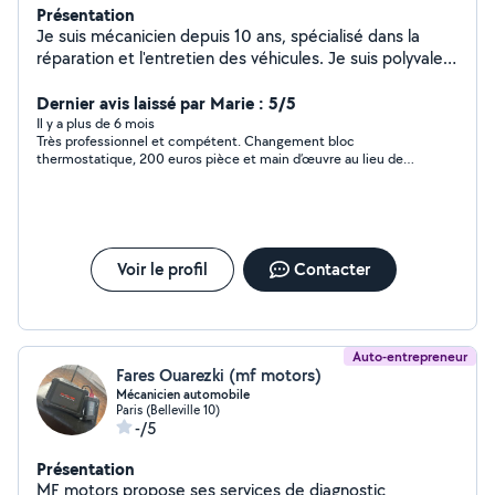
Présentation
Je suis mécanicien️️ depuis 10 ans, spécialisé dans la
réparation et l'entretien des véhicules. Je suis polyvalent
et minutieux. #### Expertise - Dépannage et
diagnostic - Réparation et entretien des moteurs -
Dernier avis laissé par Marie : 5/5
Systèmes de freinage et de suspension - Systèmes
Il y a plus de 6 mois
Très professionnel et compétent. Changement bloc
électriques - Services d'entretien régulier N'hésitez pas
thermostatique, 200 euros pièce et main d’œuvre au lieu de
à me contacter.
800 euros chez Renault. Il connaît très bien les voitures.
Voir le profil
Contacter
Auto-entrepreneur
Fares Ouarezki (mf motors)
Mécanicien automobile
Paris (Belleville 10)
-/5
Présentation
MF motors propose ses services de diagnostic