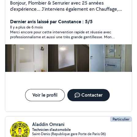
Bonjour, Plombier & Serrurier avec 25 années
d'expérience... J'interviens également en Chauffage,
Vitrerie, Électricité & Menuiserie. Compétent, soigné &
rapide... Je me ferai un plaisir de vous rendre service
Dernier avis laissé par Constance : 5/5
mes chers voisins.... Si vous me contactez directement,
Il y a plus de 6 mois
Merci encore pour cette intervention rapide et réussie avec
merci de me laisser vos coordonnées téléphoniques...
professionnalisme et aussi une très grande gentillesse. Mon
Au plaisir de vous lire... Gaby
antivol n'a pas été sauvé mais mon vélo est libéré grâce à un
coup de meuleuse magique, c'est l'essentiel !
Voir le profil
Contacter
Particulier
Aladdin Omrani
Technicien d'automobile
Saint-Denis (Republique gare Porte de Paris 06)