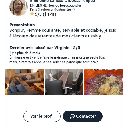
Emilienne Larisse Diboussi kingue
EMILIENNE Nounou beaucoup plus
Paris (Faubourg Montmartre 4)
5/5
(1 avis)
Présentation
Bonjour, Femme souriante, serviable et sociable, je suis
à l'écoute des attentes de mes clients et sais y
répondre. Bonne Nounou et ménagère, je suis
disponible immédiatement. N'hésitez pas à revenir vers
Dernier avis laissé par Virginie : 5/5
moi.
Il y a plus de 6 mois
Émilienne est venue faire le ménage chez moi une seule fois
mais je referais appel à ses services parce que tout était
parfait. Émilienne est appliquée, soigneuse, compétente et
tres agréable. Je recommande vivement !
Voir le profil
Contacter