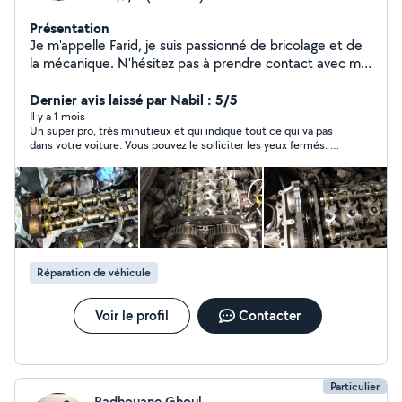
Présentation
Je m'appelle Farid, je suis passionné de bricolage et de
la mécanique. N'hésitez pas à prendre contact avec moi
pour vous aider et pour passer aussi la valise de
diagnostique,et pour les demandes privé je préfère que
Dernier avis laissé par Nabil : 5/5
vous m'envoyiez votre numéro de téléphone
Il y a 1 mois
Un super pro, très minutieux et qui indique tout ce qui va pas
directement et je vous recontacte rapidement merci.
dans votre voiture. Vous pouvez le solliciter les yeux fermés. Et
en plus il est super sympa ! Merci beaucoup Farid, à bientôt !!!
Réparation de véhicule
Voir le profil
Contacter
Particulier
Radhouane Ghoul