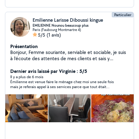
Particulier
Emilienne Larisse Diboussi kingue
EMILIENNE Nounou beaucoup plus
Paris (Faubourg Montmartre 4)
5/5
(1 avis)
Présentation
Bonjour, Femme souriante, serviable et sociable, je suis
à l'écoute des attentes de mes clients et sais y
répondre. Bonne Nounou et ménagère, je suis
disponible immédiatement. N'hésitez pas à revenir vers
Dernier avis laissé par Virginie : 5/5
moi.
Il y a plus de 6 mois
Émilienne est venue faire le ménage chez moi une seule fois
mais je referais appel à ses services parce que tout était
parfait. Émilienne est appliquée, soigneuse, compétente et
tres agréable. Je recommande vivement !