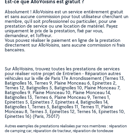
Est-ce que AlloVoisins est gratuit ?
Absolument ! AlloVoisins est un service entièrement gratuit
et sans aucune commission pour tout utilisateur cherchant un
membre, qu’il soit professionnel ou particulier, pour une
prestation de service ou une location de matériel. Payez
uniquement le prix de la prestation, fixé par vous,
demandeur, et l’offreur.
Vous pouvez réaliser le paiement en ligne de la prestation
directement sur AlloVoisins, sans aucune commission ni frais
bancaires.
Sur AlloVoisins, trouvez toutes les prestations de services
pour réaliser votre projet de Entretien - Réparation autres
véhicules sur la ville de Paris 17e Arrondissement (Ternes 13,
Batignolles 16, Ternes 9, Plaine Monceau 6, Epinettes 2,
Ternes 12, Batignolles 5, Batignolles 10, Plaine Monceau 7,
Batignolles 9, Plaine Monceau 10, Plaine Monceau 14,
Batignolles 13, Ternes 6, Plaine Monceau 9, Ternes 1,
Epinettes 5, Epinettes 7, Epinettes 4, Batignolles 14,
Batignolles 1, Ternes 5, Batignolles 11, Ternes 11, Plaine
Monceau 8, Ternes 3, Epinettes 12, Ternes 16, Epinettes 10,
Epinettes 16) (Paris, 75017)
Autres exemples de prestations réalisées par nos membres : réparation
de camping car, réparation de tracteur, réparation de tondeuse