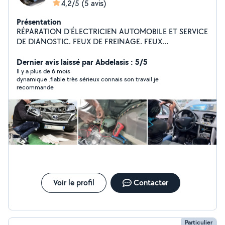
4,2/5
(5 avis)
Présentation
RÉPARATION D'ÉLECTRICIEN AUTOMOBILE ET SERVICE
DE DIANOSTIC. FEUX DE FREINAGE. FEUX
CLIGNOTANTS ESSUIE-GLACE.HORN.FEUX DE ROUTE
ET DE CROISEMENT. INSTALLATION DE LUMIÈRES LED.
Dernier avis laissé par Abdelasis : 5/5
SYSTÈME DE CHARGE DE RÉPARATION. ALTERNATEUR.
Il y a plus de 6 mois
dynamique .fiable très sérieux connais son travail je
SYSTÈMES DE DÉMARRAGE. SERRURE CENTRALE.
recommande
INSTALLATION D'ÉCRAN ANDROID ET DE CAMÉRA DE
RECUL. RÉPARATION DE COURT-CIRCUITS EN
GÉNÉRAL. HOME SERVICE PARIS ET TOUTE LA
RÉGION.
Voir le profil
Contacter
Particulier