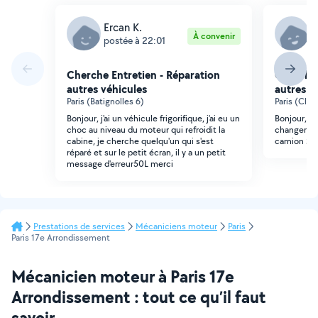
Ercan K.
H
À convenir
postée à 22:01
p
Cherche Entretien - Réparation
Cherche 
autres véhicules
autres v
Paris (Batignolles 6)
Paris (Clig
Bonjour, j'ai un véhicule frigorifique, j'ai eu un
Bonjour, b
choc au niveau du moteur qui refroidit la
changer un
cabine, je cherche quelqu'un qui s'est
camion 2
réparé et sur le petit écran, il y a un petit
message d'erreur50L merci
Prestations de services
Mécaniciens moteur
Paris
Paris 17e Arrondissement
Mécanicien moteur à Paris 17e
Arrondissement : tout ce qu’il faut
savoir