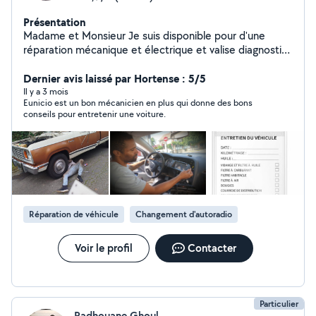
Présentation
Madame et Monsieur Je suis disponible pour d'une
réparation mécanique et électrique et valise diagnostic
ou d'un entretien sans vous déplacer! Je suis un
mécanicien qualifié et diplômes qui vient directement à
Dernier avis laissé par Hortense : 5/5
vous,que ce soit à votre domicile. O745945725 de fois
Il y a 3 mois
Eunicio est un bon mécanicien en plus qui donne des bons
sur le site alluvions se je vous réponds pas c'est mieux
conseils pour entretenir une voiture.
un SMS avec mon numéro je veux réponds le plus
rapidement possible Merci
Réparation de véhicule
Changement d'autoradio
Voir le profil
Contacter
Particulier
Radhouane Ghoul