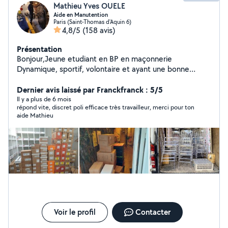
Mathieu Yves OUELE
Aide en Manutention
Paris (Saint-Thomas d'Aquin 6)
4,8/5
(158 avis)
Présentation
Bonjour,Jeune etudiant en BP en maçonnerie
Dynamique, sportif, volontaire et ayant une bonne
expérience dans le déménagement et la manutention (
technique de la ficelle, deplacement de piano droit,
Dernier avis laissé par Franckfranck : 5/5
table en mabre, ... ). J'ai acquis cette experience en
Il y a plus de 6 mois
répond vite, discret poli efficace très travailleur, merci pour ton
travaillant avec plusieurs demenageurs
aide Mathieu
professionnels.Je suis disponible pour mettre à
contribution mon experience dans la realisation de vos
déménagements.
Voir le profil
Contacter