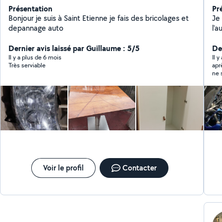
Présentation
Pr
Bonjour je suis à Saint Etienne je fais des bricolages et
Je
depannage auto
l'automobil
Dernier avis laissé par Guillaume : 5/5
Der
Il y a plus de 6 mois
Il 
Très serviable
apr
ne 
Voir le profil
Contacter