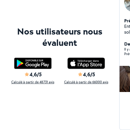
Pr
En
Nos utilisateurs nous
sol
leu
évaluent
qu
Der
en
Il 
Pré
sol
du 
4,6/5
4,6/5
Calculé à partir de 48731 avis
Calculé à partir de 66000 avis