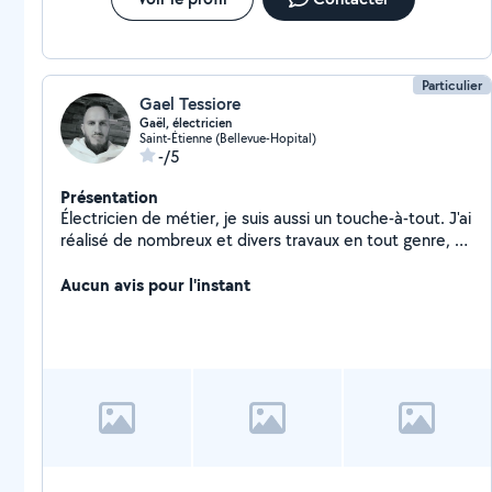
Particulier
Gael Tessiore
Gaël, électricien
Saint-Étienne (Bellevue-Hopital)
-/5
Présentation
Électricien de métier, je suis aussi un touche-à-tout. J'ai
réalisé de nombreux et divers travaux en tout genre, en
intérieur comme extérieur. Je suis également bien
outillé, je peux mettre mon matériel à disposition.
Aucun avis pour l'instant