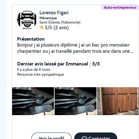
Auto-entrepreneur
Lorenzo Figari
Mécanique
Saint-Étienne (Valbenoite)
3/5
(2 avis)
Présentation
Bonjour j ai plusieurs diplôme j ai un bac pro menuisier
charpentier ou j ai travaillé pendant trois ans dans une
boîte et j ai un cap mecanicien ou j ai travaillé pendant
un an je suis très professionnel ses toujours fait
Dernier avis laissé par Emmanuel : 5/5
correctement
Il y a plus de 6 mois
Personne très sympathique
Voir le profil
Contacter