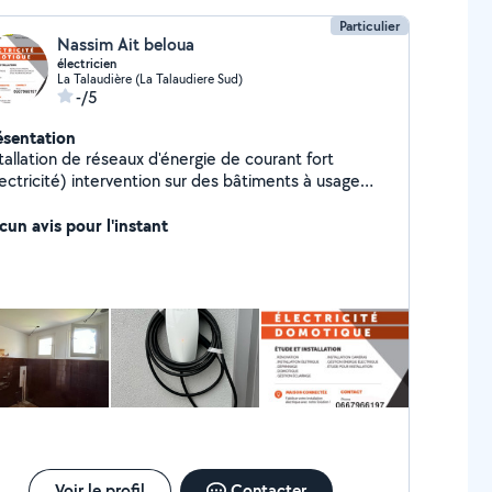
Particulier
Nassim Ait beloua
électricien
La Talaudière (La Talaudiere Sud)
-/5
ésentation
tallation de réseaux d'énergie de courant fort
ectricité) intervention sur des bâtiments à usage
habitation ou à usage professionnel. mise en réseau
quipement de courant faible (internet, télévision,
cun avis pour l'instant
léphonie, domotique) mise en service et sous
sion de l'installation.
Voir le profil
Contacter