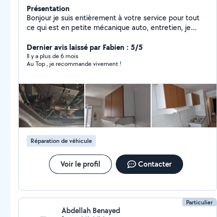
Présentation
Bonjour je suis entièrement à votre service pour tout
ce qui est en petite mécanique auto, entretien, je
possède le matériel, je fais également les travaux
extérieur et intérieur de votre habitation, je propose
Dernier avis laissé par Fabien : 5/5
mes services en déménagement .
Il y a plus de 6 mois
Au Top , je recommande vivement !
Réparation de véhicule
Voir le profil
Contacter
Particulier
Abdellah Benayed