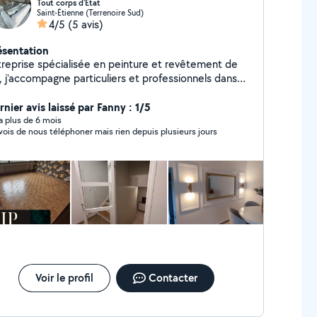
Tout corps d'État
Saint-Étienne (Terrenoire Sud)
4/5
(5 avis)
ésentation
treprise spécialisée en peinture et revêtement de
, j'accompagne particuliers et professionnels dans
rs projets de rénovation. Travail soigné, finitions de
alité et respect des délais sont au cœur de mes
nier avis laissé par Fanny : 1/5
gagements. Réactif et sérieux, je propose des
y a plus de 6 mois
vois de nous téléphoner mais rien depuis plusieurs jours
utions adaptées à chaque besoin, avec un suivi clair
devis à la livraison du chantier.
Voir le profil
Contacter