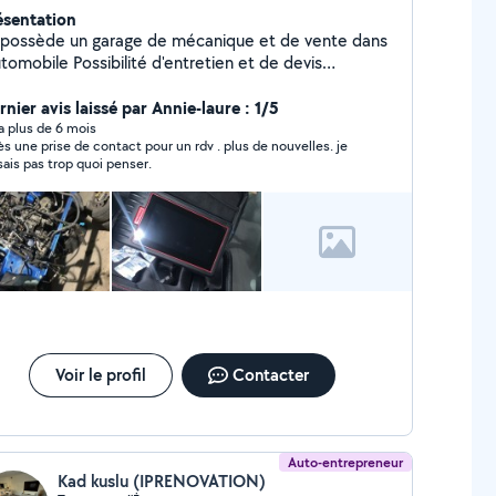
ésentation
 possède un garage de mécanique et de vente dans
e Possibilité d'entretien et de devis
Recherche de panne Rénovation optique et jantes alu
nier avis laissé par Annie-laure : 1/5
y a plus de 6 mois
ès une prise de contact pour un rdv . plus de nouvelles. je
sais pas trop quoi penser.
Voir le profil
Contacter
Auto-entrepreneur
Kad kuslu (IPRENOVATION)