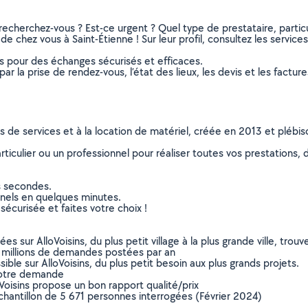
recherchez-vous ? Est-ce urgent ? Quel type de prestataire, particu
e chez vous à Saint-Étienne ! Sur leur profil, consultez les services
ns pour des échanges sécurisés et efficaces.
r la prise de rendez-vous, l’état des lieux, les devis et les facture
ns de services et à la location de matériel, créée en 2013 et plébi
culier ou un professionnel pour réaliser toutes vos prestations, d
s secondes.
nnels en quelques minutes.
sécurisée et faites votre choix !
sur AlloVoisins, du plus petit village à la plus grande ville, tro
 millions de demandes postées par an
ible sur AlloVoisins, du plus petit besoin aux plus grands projets.
votre demande
oVoisins propose un bon rapport qualité/prix
chantillon de 5 671 personnes interrogées (Février 2024)