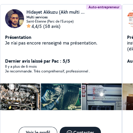
Auto-entrepreneur
Hidayet Akkuzu (Akh multi services)
Multi services
Saint-Étienne (Parc de l'Europe)
4,4/5
(58 avis)
Présentation
Pr
Je n'ai pas encore renseigné ma présentation.
ins
(él
d'
Dernier avis laissé par Pac : 5/5
d'é
Au
té
Il y a plus de 6 mois
Je recommande. Très compréhensif, professionnel .
ten
Voir le profil
Contacter