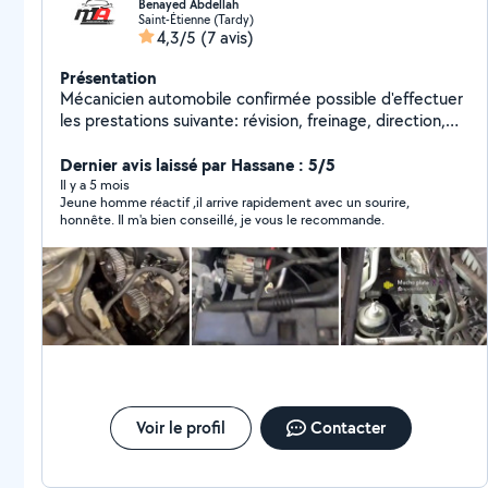
Benayed Abdellah
Saint-Étienne (Tardy)
4,3/5
(7 avis)
Présentation
Mécanicien automobile confirmée possible d'effectuer
les prestations suivante: révision, freinage, direction,
distribution, reparation moteur, amortisseur,
embrayage, diagnostique electronique calculateur etc
Dernier avis laissé par Hassane : 5/5
... . Le travail de bonne envergure et la satisfaction du
Il y a 5 mois
Jeune homme réactif ,il arrive rapidement avec un sourire,
client est indispensable à mon encontre.
honnête. Il m'a bien conseillé, je vous le recommande.
Voir le profil
Contacter