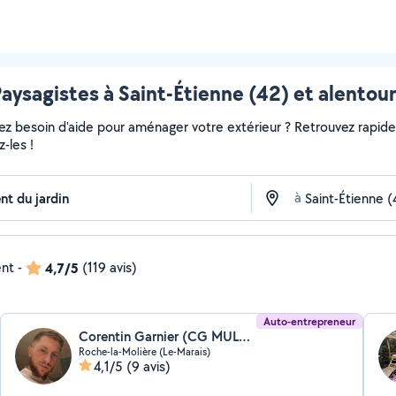
aysagistes à Saint-Étienne (42) et alentou
vez besoin d'aide pour aménager votre extérieur ? Retrouvez rapideme
-les !
à
ent
-
4,7/5
(119 avis)
Auto-entrepreneur
Corentin Garnier (CG MULTI SERVICES)
Roche-la-Molière (Le-Marais)
4,1/5
(9 avis)