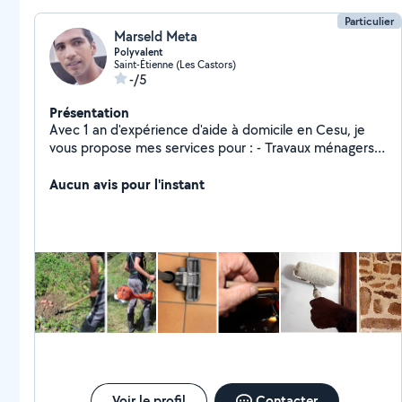
Particulier
Marseld Meta
Polyvalent
Saint-Étienne (Les Castors)
-/5
Présentation
Avec 1 an d'expérience d'aide à domicile en Cesu, je
vous propose mes services pour : - Travaux ménagers,
cuisine, ménage, courses, entretien intérieur et
extérieur, jardinage, débroussaillage. - Peinture,
Aucun avis pour l'instant
tapisserie. - Petits travaux de maçonnerie Dans St-
Étienne et alentours desservis par transports en
commun (La Talaudière, Sorbiers, St-Chamond, Firminy,
etc). Mes atouts : organisation, minutie, rapidité
d'exécution, discrétion, relations humaines, en
particulier avec personnes âgées. Plusieurs références
d'employeurs. A bientôt, j'espère
Voir le profil
Contacter