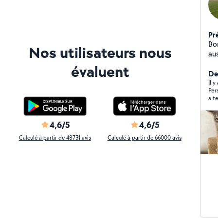
Pr
Bonjour je suis une
Nos utilisateurs nous
au
ac
évaluent
in
De
trè
Il y
Per
re
a t
pa
4,6/5
4,6/5
Calculé à partir de 48731 avis
Calculé à partir de 66000 avis