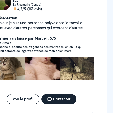
Hey
La Ricamarie (Centre)
4,7/5
(83 avis)
ésentation
 personne polyvalente je travaille
ssi avec d'autres personnes qui exercent d'autres
tivités comme bricolage travaux réparation en
formatique et ménage garde d'animaux ...... je peux
rnier avis laissé par Marcel : 5/5
s bien vous faciliter la tâche afin de vous mettre en
 a 2 mois
sonne a l’écoute des exigences des maîtres du chien. Et qui
lation avec ces personnes professionnels n'hésitez
enu compte de l’âge très avancé de mon chien merci.
s à me contacter.
Voir le profil
Contacter