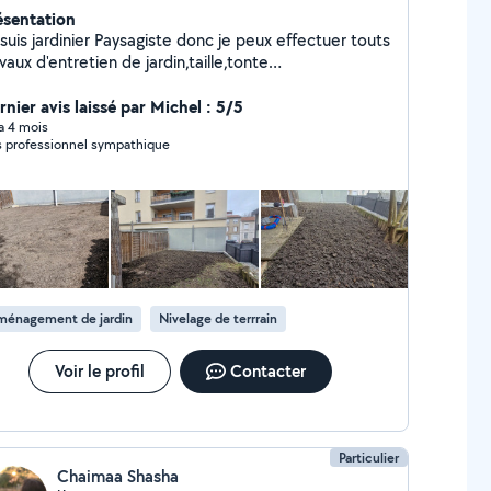
ésentation
suis jardinier Paysagiste donc je peux effectuer touts
vaux d'entretien de jardin,taille,tonte
ésherbage,plantation d'arbustes,fleurs,création de
on,de massif.......
rnier avis laissé par Michel : 5/5
 a 4 mois
s professionnel sympathique
ménagement de jardin
Nivelage de terrrain
Voir le profil
Contacter
Particulier
Chaimaa Shasha