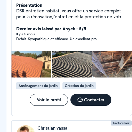
Présentation
DSR entretien habitat, vous offre un service complet
pour la rénovation,l'entretien et la protection de votre
habitat. Fort de 10 ans d'expérience, n'hésitez pas à
nous proposer vos projets que ce soit la rénovation de
Dernier avis laissé par Anyck : 5/5
votre toiture à l'entretien de votre terrasse et façade.
Il y a 2 mois
Parfait. Sympathique et efficace. Un excellent pro.
Nous intervenons sur des maisons individuelles, mais
tout autant sur des lotissements,hangar ou locaux
commercial. Au fil des années, l'entreprise DSR À bâtie
une équipe forte,soudées et à l'écoute du client.
Toutes nos interventions se font suite suite à un devis
détaillé pour une mise en confiance totale des clients.
Aménagement de jardin
Création de jardin
Voir le profil
Contacter
Particulier
Christian vassal