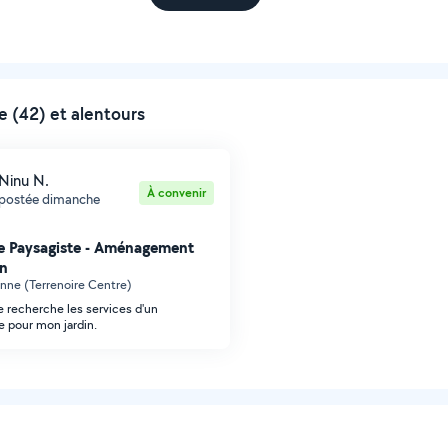
e (42) et alentours
Ninu N.
À convenir
postée dimanche
e Paysagiste - Aménagement
in
enne (Terrenoire Centre)
je recherche les services d'un
e pour mon jardin.