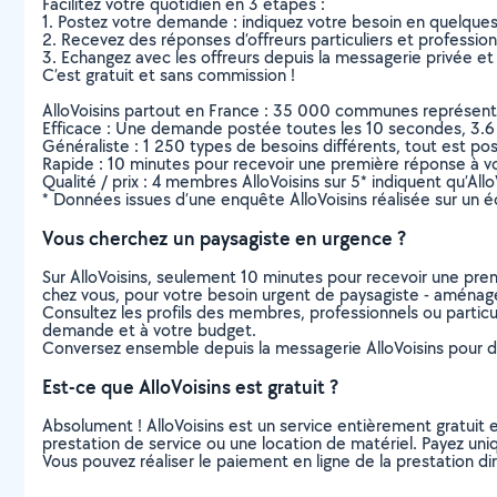
Facilitez votre quotidien en 3 étapes :
1. Postez votre demande : indiquez votre besoin en quelque
2. Recevez des réponses d’offreurs particuliers et professio
3. Echangez avec les offreurs depuis la messagerie privée et 
C’est gratuit et sans commission !
AlloVoisins partout en France : 35 000 communes représentées 
Efficace : Une demande postée toutes les 10 secondes, 3.6
Généraliste : 1 250 types de besoins différents, tout est poss
Rapide : 10 minutes pour recevoir une première réponse à 
Qualité / prix : 4 membres AlloVoisins sur 5* indiquent qu’All
* Données issues d’une enquête AlloVoisins réalisée sur un é
Vous cherchez un paysagiste en urgence ?
Sur AlloVoisins, seulement 10 minutes pour recevoir une p
chez vous, pour votre besoin urgent de paysagiste - aménag
Consultez les profils des membres, professionnels ou particuli
demande et à votre budget.
Conversez ensemble depuis la messagerie AlloVoisins pour de
Est-ce que AlloVoisins est gratuit ?
Absolument ! AlloVoisins est un service entièrement gratuit 
prestation de service ou une location de matériel. Payez uniq
Vous pouvez réaliser le paiement en ligne de la prestation di