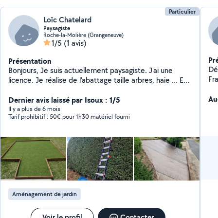
Particulier
Loïc Chatelard
Paysagiste
Roche-la-Molière (Grangeneuve)
1/5
(1 avis)
Pr
Présentation
Dé
Bonjours, Je suis actuellement paysagiste. J'ai une
Fr
licence. Je réalise de l'abattage taille arbres, haie ... Et
de la petite maçonnerie.
Au
Dernier avis laissé par Isoux : 1/5
Il y a plus de 6 mois
Tarif prohibitif : 50€ pour 1h30 matériel fourni
Aménagement de jardin
Voir le profil
Contacter