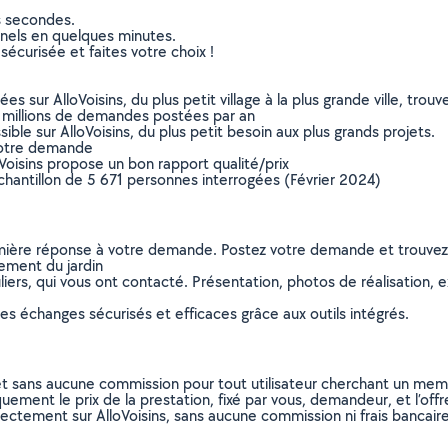
s secondes.
nnels en quelques minutes.
sécurisée et faites votre choix !
sur AlloVoisins, du plus petit village à la plus grande ville, tro
 millions de demandes postées par an
ible sur AlloVoisins, du plus petit besoin aux plus grands projets.
votre demande
oVoisins propose un bon rapport qualité/prix
chantillon de 5 671 personnes interrogées (Février 2024)
remière réponse à votre demande. Postez votre demande et trouve
ement du jardin
ers, qui vous ont contacté. Présentation, photos de réalisation, exp
s échanges sécurisés et efficaces grâce aux outils intégrés.
et sans aucune commission pour tout utilisateur cherchant un membre
uement le prix de la prestation, fixé par vous, demandeur, et l’offr
rectement sur AlloVoisins, sans aucune commission ni frais bancaire