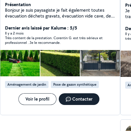
Présentation
Pr
Bonjour je suis paysagiste je fait également toutes
Je 
évacuation déchets gravats, évacuation vide cave, de
tra
la pose de volets roulant, pose de parquet, pose de
,d
carrelage et divers petite bricoles Contact : zéro six,
Dernier avis laissé par Kalume : 5/5
gaz
De
zéro deux, soixante treize, cinquante deux, quatre vingt
Il y a 2 mois
Il y
Très content de la prestation. Corentin G. est très sérieux et
trè
quattre
professionnel . Je le recommande.
Aménagement de jardin
Pose de gazon synthétique
A
Voir le profil
Contacter