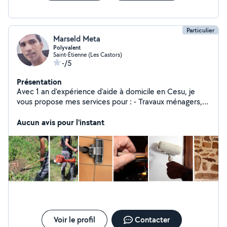
Particulier
Marseld Meta
Polyvalent
Saint-Étienne (Les Castors)
-/5
Présentation
Avec 1 an d'expérience d'aide à domicile en Cesu, je
vous propose mes services pour : - Travaux ménagers,
cuisine, ménage, courses, entretien intérieur et
extérieur, jardinage, débroussaillage. - Peinture,
Aucun avis pour l'instant
tapisserie. - Petits travaux de maçonnerie Dans St-
Étienne et alentours desservis par transports en
commun (La Talaudière, Sorbiers, St-Chamond, Firminy,
etc). Mes atouts : organisation, minutie, rapidité
d'exécution, discrétion, relations humaines, en particulier
avec personnes âgées. Plusieurs références
d'employeurs. A bientôt, j'espère
Voir le profil
Contacter