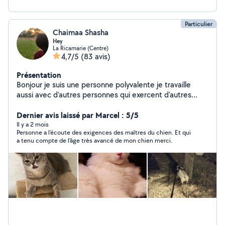
Particulier
Chaimaa Shasha
Hey
La Ricamarie (Centre)
4,7/5
(83 avis)
Présentation
Bonjour je suis une personne polyvalente je travaille
aussi avec d'autres personnes qui exercent d'autres
activités comme bricolage travaux réparation en
informatique et ménage garde d'animaux ...... je peux
Dernier avis laissé par Marcel : 5/5
très bien vous faciliter la tâche afin de vous mettre en
Il y a 2 mois
Personne a l’écoute des exigences des maîtres du chien. Et qui
relation avec ces personnes professionnels n'hésitez
a tenu compte de l’âge très avancé de mon chien merci.
pas à me contacter.