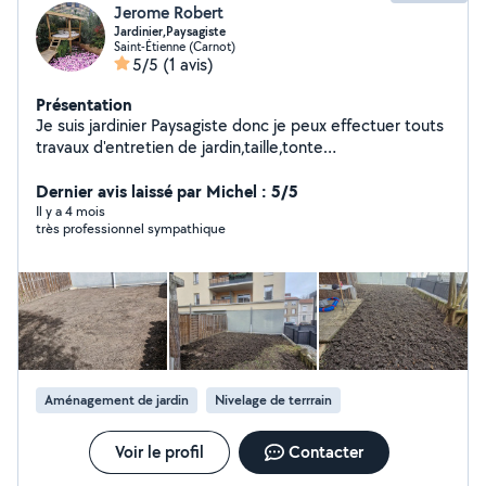
Jerome Robert
Jardinier,Paysagiste
Saint-Étienne (Carnot)
5/5
(1 avis)
Présentation
Je suis jardinier Paysagiste donc je peux effectuer touts
travaux d'entretien de jardin,taille,tonte
,désherbage,plantation d'arbustes,fleurs,création de
gazon,de massif.......
Dernier avis laissé par Michel : 5/5
Il y a 4 mois
très professionnel sympathique
Aménagement de jardin
Nivelage de terrrain
Voir le profil
Contacter