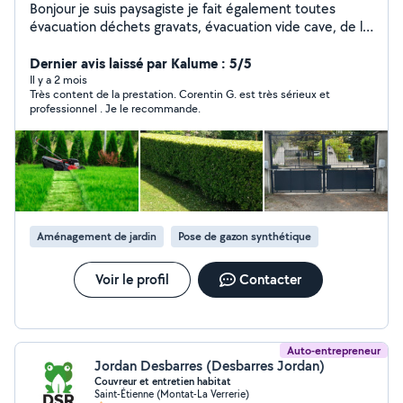
Bonjour je suis paysagiste je fait également toutes
évacuation déchets gravats, évacuation vide cave, de la
pose de volets roulant, pose de parquet, pose de
carrelage et divers petite bricoles Contact : zéro six,
Dernier avis laissé par Kalume : 5/5
zéro deux, soixante treize, cinquante deux, quatre vingt
Il y a 2 mois
Très content de la prestation. Corentin G. est très sérieux et
quattre
professionnel . Je le recommande.
Aménagement de jardin
Pose de gazon synthétique
Voir le profil
Contacter
Auto-entrepreneur
Jordan Desbarres (Desbarres Jordan)
Couvreur et entretien habitat
Saint-Étienne (Montat-La Verrerie)