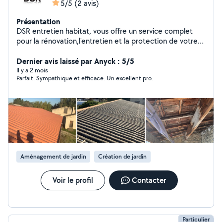
5/5
(2 avis)
Présentation
DSR entretien habitat, vous offre un service complet
pour la rénovation,l'entretien et la protection de votre
habitat. Fort de 10 ans d'expérience, n'hésitez pas à
nous proposer vos projets que ce soit la rénovation de
Dernier avis laissé par Anyck : 5/5
votre toiture à l'entretien de votre terrasse et façade.
Il y a 2 mois
Parfait. Sympathique et efficace. Un excellent pro.
Nous intervenons sur des maisons individuelles, mais
tout autant sur des lotissements,hangar ou locaux
commercial. Au fil des années, l'entreprise DSR À bâtie
une équipe forte,soudées et à l'écoute du client. Toutes
nos interventions se font suite suite à un devis détaillé
pour une mise en confiance totale des clients.
Aménagement de jardin
Création de jardin
Voir le profil
Contacter
Particulier