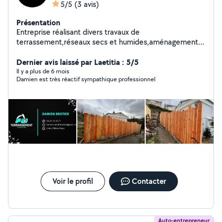
5/5
(3 avis)
Présentation
Entreprise réalisant divers travaux de
terrassement,réseaux secs et humides,aménagements
extérieurs,démolition,broyage,prestations d'engins avec
chauffeur. Nos coordonnées sont présentes dans les
Dernier avis laissé par Laetitia : 5/5
photos.
Il y a plus de 6 mois
Damien est très réactif sympathique professionnel
Voir le profil
Contacter
Auto-entrepreneur