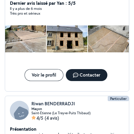
préparation des support ont béton, réagréage - Travaux
Dernier avis laissé par Yan : 5/5
de peinture intérieure extérieur - Travaux plâtrier : pose
Il y a plus de 6 mois
Très pro et sérieux
de cloisons - Travaux d'électricité - Toutes travaux de
bricolage pose de meuble.....
Voir le profil
Contacter
Particulier
Riwan BENDERRADJI
Maçon
Saint-Étienne (Le Treyve-Puits Thibaud)
4/5
(4 avis)
Présentation