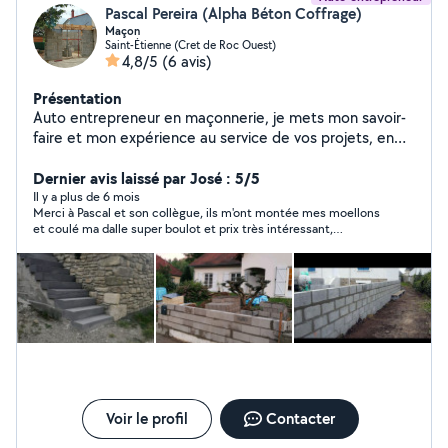
Pascal Pereira (Alpha Béton Coffrage)
Maçon
Saint-Étienne (Cret de Roc Ouest)
4,8/5
(6 avis)
Présentation
Auto entrepreneur en maçonnerie, je mets mon savoir-
faire et mon expérience au service de vos projets, en
neuf comme en rénovation. Sérieux rigoureux et à
l'écoute, j'interviens pour tous vos travaux de
Dernier avis laissé par José : 5/5
maçonnerie générale. Murs, dalles,chappes,extensions
Il y a plus de 6 mois
Merci à Pascal et son collègue, ils m'ont montée mes moellons
et petits travaux. Chaque chantier est réalisé avec soin,
et coulé ma dalle super boulot et prix très intéressant,
dans le respect des normes et des délais. Un projet,une
vraiment des bons gars.
question n'hésitez pas à me contacter pour plus
d'informations.
Voir le profil
Contacter