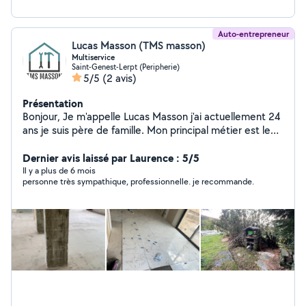
Auto-entrepreneur
Lucas Masson (TMS masson)
Multiservice
Saint-Genest-Lerpt (Peripherie)
5/5
(2 avis)
Présentation
Bonjour, Je m'appelle Lucas Masson j'ai actuellement 24
ans je suis père de famille. Mon principal métier est le
nettoyage mais je peux aussi intervenir dans la peinture,
dans la démolition mais également dans le carrelage. J'ai
Dernier avis laissé par Laurence : 5/5
des équipes et du matériel pour pouvoir répondre à vos
Il y a plus de 6 mois
personne très sympathique, professionnelle. je recommande.
besoins. Je souhaite faire mûrir mon entreprise en
gagnant votre confiance. Je suis quelqu'un de sérieux,
motivé et professionnel.