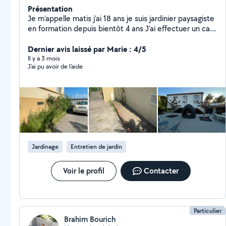
Présentation
Je m'appelle matis j'ai 18 ans je suis jardinier paysagiste
en formation depuis bientôt 4 ans J'ai effectuer un cap
pendant 2 ans et je suit actuellement un brevet
professionnel Je suis disponible pour toutes taches
Dernier avis laissé par Marie : 4/5
concernant le jardinage et les petit travaux extérieur,
Il y a 3 mois
J'ai pu avoir de l'aide
Je peut effectuer des travaux tels que taille de haies
et de petits arbuste ; petit élagage ; tonte de pelouse
; désherbage ; création de petits massifs ; pose de
bâches
Jardinage
Entretien de jardin
Voir le profil
Contacter
Particulier
Brahim Bourich