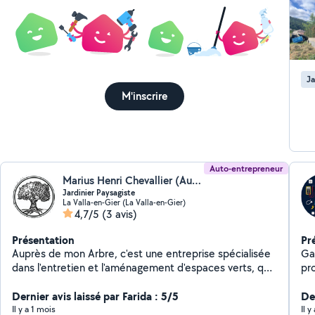
Ja
M'inscrire
Auto-entrepreneur
Marius Henri Chevallier (Auprès De Mon Arbre)
Jardinier Paysagiste
La Valla-en-Gier (La Valla-en-Gier)
4,7/5
(3 avis)
Présentation
Pr
Auprès de mon Arbre, c'est une entreprise spécialisée
Garan
dans l'entretien et l'aménagement d'espaces verts, qui
profession
allie expertise et passion pour la nature. Je suis ravi de
bo
mettre à votre disposition mes services dans votre
Dernier avis laissé par Farida : 5/5
neuf . Mes compétence
Der
région, afin de créer et maintenir des environnements
rén
Il y a 1 mois
Il 