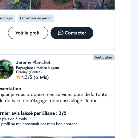
onciergeries...). N'hésitez pas à me contacter
échanger sur besoins. Cordialement, Timothée -
tretien Vert 42
rdinage
Entretien de jardin
Voir le profil
Contacter
Particulier
Jeremy Planchet
Paysagiste / Maître Nageur
Firminy (Centre)
4,3/5
(6 avis)
ésentation
njour je vous propose mes services pour de la tonte,
lle de haie, de l'élagage, débroussaillage. Je me
opose aussi pour des leçons de natation pour
z pas à me contacter par téléphone.
nier avis laissé par Eliane : 3/5
rci à bientôt
y a plus de 6 mois
 profil ne me convenait pas mais bon contact