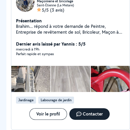
Maçonnerie et bricolage
Saint-Étienne (La Metare)
5/5
(3 avis)
Présentation
Brahim... répond à votre demande de Peintre,
Entreprise de revêtement de sol, Bricoleur, Maçon à
Saint-Étienne et ses alentours. A votre écoute pour
vous accompagner dans vos projets de Peinture
Dernier avis laissé par Yannis : 5/5
intérieur, Sol béton, Débroussaillage, Clôture, Entretien
mercredi à 19h
Parfait rapide et sympas
de jardin et d'espaces verts.... Entrez en contact avec
pour discuter de vos besoins et obtenir un
devis,maçonnerie,démolition,peinture,pose de
parquet,gazons, bricolages divers et isolation de
Jardinage
Labourage de jardin
Voir le profil
Contacter