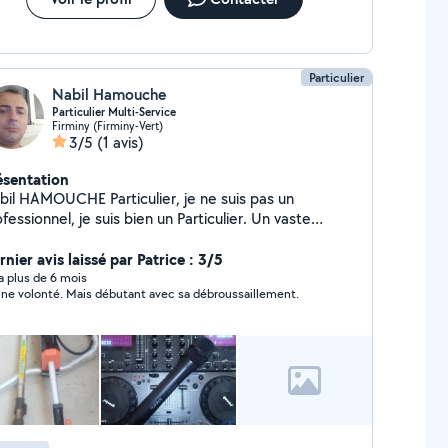
Particulier
Nabil Hamouche
Particulier Multi-Service
Firminy (Firminy-Vert)
3/5
(1 avis)
ésentation
bil HAMOUCHE Particulier, je ne suis pas un
fessionnel, je suis bien un Particulier. Un vaste
vice aux particulier, service aux personne, travaux de
icolage, jardinage, Nettoyage extérieur des
nier avis laissé par Patrice : 3/5
hicules, cours de la langue Arabe pour les débutants
y a plus de 6 mois
ne volonté. Mais débutant avec sa débroussaillement.
téressés, montage vidéo, photographe pour tout
énement fête ou autre, Photocopie, Imprimé noir et
anc en couleur et scané vous documents, envoi de
us Emails, Location de films/DVD, DJ multi musique
sck jocky sur commande, ect.... à me consulter par
éphone au 06-78-87-13-97 ou via le site Allovoisin.