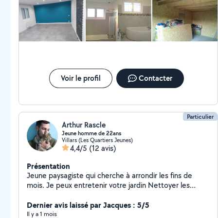
Voir le profil
Contacter
Particulier
Arthur Rascle
Jeune homme de 22ans
Villars (Les Quartiers Jeunes)
4,4/5
(12 avis)
Présentation
Jeune paysagiste qui cherche à arrondir les fins de
mois. Je peux entretenir votre jardin Nettoyer les
chenaux Faire du petit bricolage Aider pour un
déménagement...
Dernier avis laissé par Jacques : 5/5
Il y a 1 mois