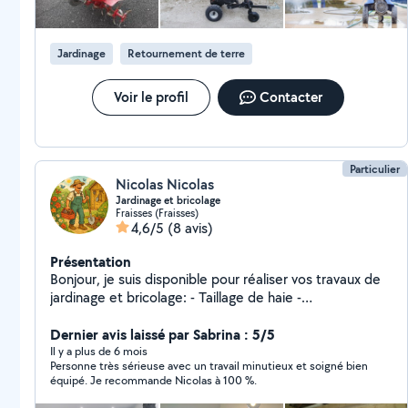
Jardinage
Retournement de terre
Voir le profil
Contacter
Particulier
Nicolas Nicolas
Jardinage et bricolage
Fraisses (Fraisses)
4,6/5
(8 avis)
Présentation
Bonjour, je suis disponible pour réaliser vos travaux de
jardinage et bricolage: - Taillage de haie -
Débroussaillage - Bricolage divers (dépannage,
montage de meubles, etc...) - Entretien de jardin Je
Dernier avis laissé par Sabrina : 5/5
suis équipé de tout le matériel nécessaire. Etudie
Il y a plus de 6 mois
Personne très sérieuse avec un travail minutieux et soigné bien
toute proposition et me déplace pour effectuer un
équipé. Je recommande Nicolas à 100 %.
devis gratuit Paiement en CESU (Chèque Emploi
Service Universel) accepté