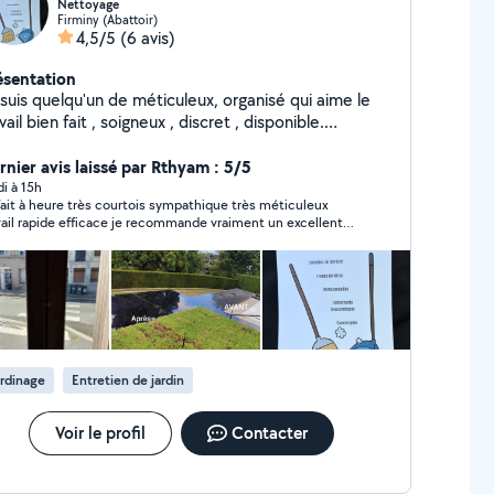
Nettoyage
Firminy (Abattoir)
4,5/5
(6 avis)
ésentation
 suis quelqu'un de méticuleux, organisé qui aime le
vail bien fait , soigneux , discret , disponible.
ectue du nettoyage tels que : - entretien de
le - lavage de vitres - nettoyage avant état des
rnier avis laissé par Rthyam : 5/5
nciergerie - nettoyage
di à 15h
fait à heure très courtois sympathique très méticuleux
rrasses à la haute pression Devis gratuit Je reste
vail rapide efficace je recommande vraiment un excellent
sponible pour toutes demande.
vail malgré la chaleur vraiment à garder le contact pour
ntervention je recommande vraiment si vous voulez
bon travaille précis et très agréable vraiment et très genti
pa hésité pas vraiment.
rdinage
Entretien de jardin
Voir le profil
Contacter