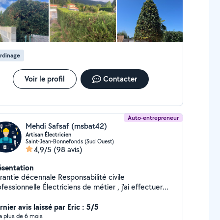
rdinage
Voir le profil
Contacter
Auto-entrepreneur
Mehdi Safsaf (msbat42)
Artisan Électricien
Saint-Jean-Bonnefonds (Sud Ouest)
4,9/5
(98 avis)
ésentation
tie décennale Responsabilité civile
nelle Électriciens de métier , j'ai effectuer
n nombre de chantier aussi bien en rénovation qu'en
s : Électricité Neuf et
nier avis laissé par Eric : 5/5
ovation : tableau électrique ,prise , prise voiture
y a plus de 6 mois