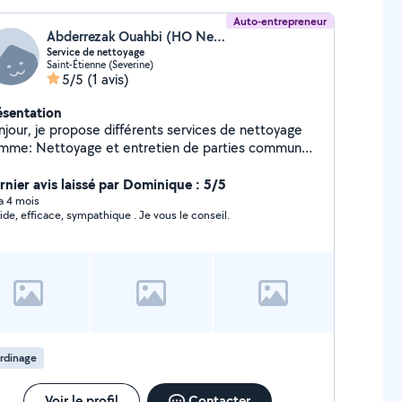
Auto-entrepreneur
Abderrezak Ouahbi (HO Nettoyage)
Service de nettoyage
Saint-Étienne (Severine)
5/5
(1 avis)
ésentation
njour, je propose différents services de nettoyage
 et entretien de parties communes
ttoyage des maisons, appartements, garages et
 et rentrée des poubelles Nettoyage
rnier avis laissé par Dominique : 5/5
 vitres intérieures et extérieures Remise en état
 a 4 mois
ide, efficace, sympathique . Je vous le conseil.
 travaux et fin de chantier Entretien régulier ou
nctuel de locaux Nettoyages Airbnb, gîtes etc...
assage des caves micro-entreprise spécialisée
ns le nettoyage, implantée à Saint-Étienne depuis
20, et propose des tarifs avantageux.
rdinage
Voir le profil
Contacter