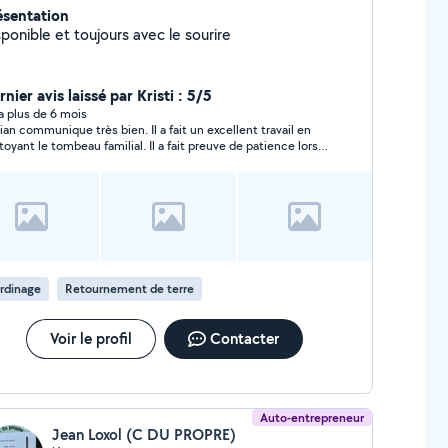
ésentation
ponible et toujours avec le sourire
nier avis laissé par Kristi : 5/5
y a plus de 6 mois
rian communique très bien. Il a fait un excellent travail en
toyant le tombeau familial. Il a fait preuve de patience lors
choix du pot de fleurs et pour localiser la tombe. Je le
ommande vivement.
rdinage
Retournement de terre
Voir le profil
Contacter
Auto-entrepreneur
Jean Loxol (C DU PROPRE)