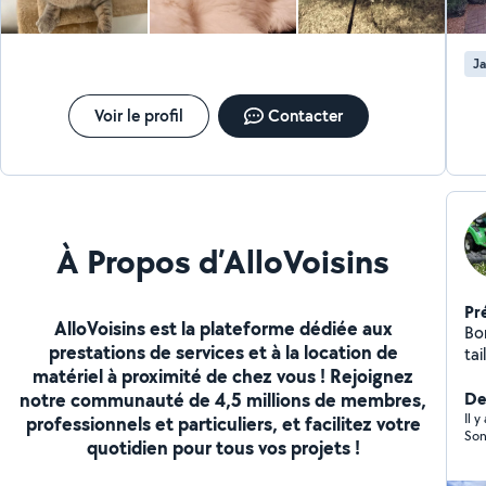
PME, C
pour 
En
Ja
Voir le profil
Contacter
À Propos d’AlloVoisins
Pr
AlloVoisins est la plateforme dédiée aux
Bo
prestations de services et à la location de
tai
matériel à proximité de chez vous ! Rejoignez
pr
notre communauté de 4,5 millions de membres,
enfants. N'hésite
Der
Me
Il 
professionnels et particuliers, et facilitez votre
Son
quotidien pour tous vos projets !