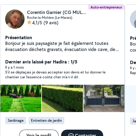
Auto-entrepreneur
Corentin Garnier (CG MULTI SERVICES)
Roche-la-Molière (Le-Marais)
4,1/5
(9 avis)
Présentation
Pr
Bonjour je suis paysagiste je fait également toutes
Bo
évacuation déchets gravats, évacuation vide cave, de
comme: Nettoyage
la pose de volets roulant, pose de parquet, pose de
Ne
carrelage et divers petite bricoles Contact : zéro six,
Dernier avis laissé par Hadira : 1/5
vérandas Sortie
De
zéro deux, soixante treize, cinquante deux, quatre vingt
Il y a 1 mois
de
Il y
S’il se déplaçais je devais accepter son devis et lui donner le
Rap
quattre
après
chantier car l’essence coûte cher m’a t-il dit
po
Débarr
da
20
Jardinage
Entretien de jardin
Ja
Voir le profil
Contacter