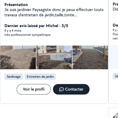
Pr
Présentation
Dis
Je suis jardinier Paysagiste donc je peux effectuer touts
travaux d'entretien de jardin,taille,tonte
,désherbage,plantation d'arbustes,fleurs,création de
Der
gazon,de massif.......
Dernier avis laissé par Michel : 5/5
Il 
Il y a 4 mois
Flo
très professionnel sympathique
net
du 
rec
Ja
Jardinage
Entretien de jardin
Voir le profil
Contacter