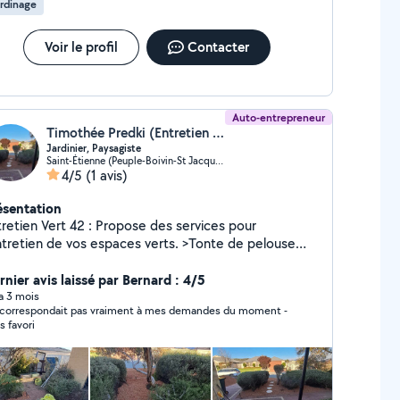
rdinage
Voir le profil
Contacter
Auto-entrepreneur
Timothée Predki (Entretien Vert 42)
Jardinier, Paysagiste
Saint-Étienne (Peuple-Boivin-St Jacques)
4/5
(1 avis)
ésentation
en Vert 42 : Propose des services pour
tretien de vos espaces verts. >Tonte de pelouse
lle de haies et arbustes > Débroussaillage
ésherbage manuel >Nettoyage de massifs et
rnier avis laissé par Bernard : 4/5
aviers >Remise en état de jardin >Évacuation des
 a 3 mois
correspondait pas vraiment à mes demandes du moment -
ts Travail sérieux, soigné et réalisé avec du
s favori
 adapté. Intervention dans la loire (42).
ilité de devis rapide. Tarifs raisonnables. Éligible
t d'impôt. Intervention ponctuel ou entretien
ulier (Syndics de copropriété, Particulier, Bureau/