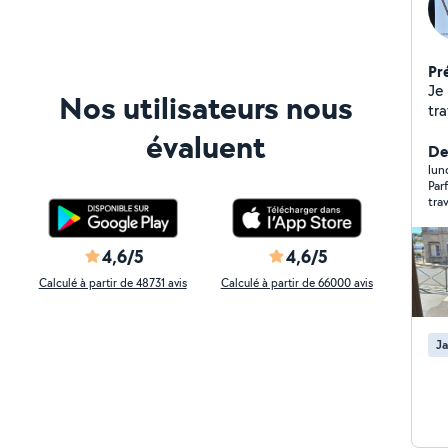
Pr
Je
Nos utilisateurs nous
tra
J'eff
évaluent
domici
De
lieux - nettoyage moquette - co
lun
Par
de te
tra
di
tra
d'autres i
un 
4,6/5
4,6/5
sym
Calculé à partir de 48731 avis
Calculé à partir de 66000 avis
Ja