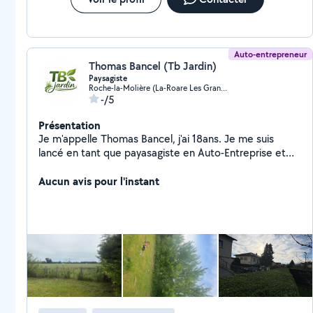
Auto-entrepreneur
Thomas Bancel (Tb Jardin)
Paysagiste
Roche-la-Molière (La-Roare Les Granges)
-/5
Présentation
Je m'appelle Thomas Bancel, j'ai 18ans. Je me suis
lancé en tant que payasagiste en Auto-Entreprise et
CESU. Je vous propose mes services pour la taille, la
tonte, nettoyage de terrasse, petite plantation et
Aucun avis pour l'instant
rabattage.