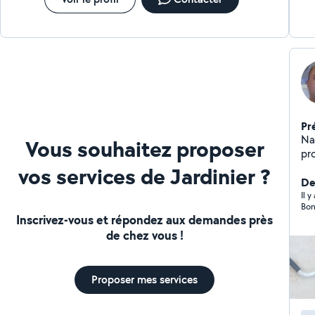
Pr
Na
Vous souhaitez proposer
pro
ser
vos services de Jardinier ?
br
Der
vé
Il 
Bon
in
Inscrivez-vous et répondez aux demandes près
év
de chez vous !
bl
vo
di
Proposer mes services
tél