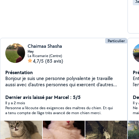
Ja
Particulier
Chaimaa Shasha
Hey
La Ricamarie (Centre)
4,7/5
(83 avis)
Présentation
Pr
Bonjour je suis une personne polyvalente je travaille
Entreti
aussi avec d'autres personnes qui exercent d'autres
l'en
activités comme bricolage travaux réparation en
>Tai
informatique et ménage garde d'animaux ...... je peux
Dernier avis laissé par Marcel : 5/5
>D
De
très bien vous faciliter la tâche afin de vous mettre en
gr
Il y a 2 mois
Il y
Personne a l’écoute des exigences des maîtres du chien. Et qui
Ne 
relation avec ces personnes professionnels n'hésitez
déchets ver
a tenu compte de l’âge très avancé de mon chien merci.
mai
pas à me contacter.
matériel
Possib
au crédi
rég