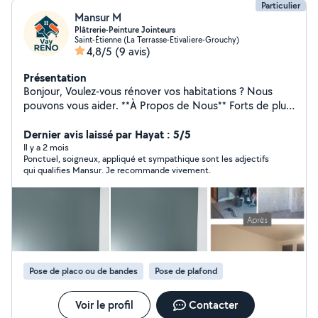
Particulier
Mansur M
Plâtrerie-Peinture Jointeurs
Saint-Étienne (La Terrasse-Etivaliere-Grouchy)
4,8/5
(9 avis)
Présentation
Bonjour, Voulez-vous rénover vos habitations ? Nous
pouvons vous aider. **À Propos de Nous** Forts de plus
de 15 ans d'expérience, nous sommes spécialisés dans
la plâtrerie et la peinture, offrant des services de haute
Dernier avis laissé par Hayat : 5/5
qualité pour transformer vos espaces. **Nos Services**
Il y a 2 mois
Ponctuel, soigneux, appliqué et sympathique sont les adjectifs
Nous proposons des services divers tels que la
qui qualifies Mansur. Je recommande vivement.
peinture, la plâtrerie, le carrelage, la tapisserie, le
ratissage etc. Si vous avez d'autres demandes
particulières, nous pouvons vous diriger vers des
prestataires qualifiés. **Notre Engagement** Nous nous
engageons à fournir un travail méticuleux, à respecter
les délais et à surpasser vos attentes en matière de
qualité. **Contactez-nous** Confiez-nous votre projet
Pose de placo ou de bandes
Pose de plafond
de plâtrerie et peinture pour une transformation
exceptionnelle de vos espaces de vie et de travail.
Voir le profil
Contacter