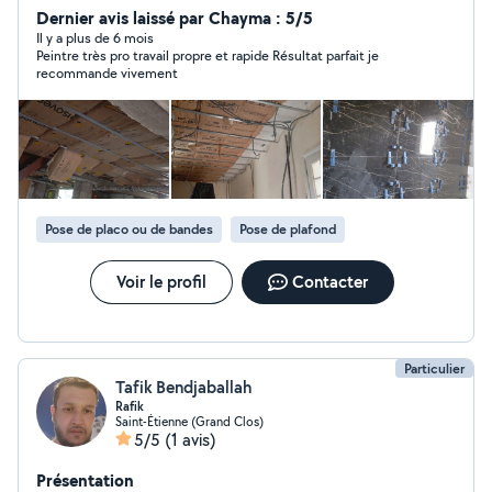
mon entreprise assuré.cordialement Jerfel Anis
Dernier avis laissé par Chayma : 5/5
Il y a plus de 6 mois
Peintre très pro travail propre et rapide Résultat parfait je
recommande vivement
Pose de placo ou de bandes
Pose de plafond
Voir le profil
Contacter
Particulier
Tafik Bendjaballah
Rafik
Saint-Étienne (Grand Clos)
5/5
(1 avis)
Présentation