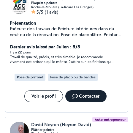
Plaquiste peintre
Roche-la-Molière (La-Roare Les Granges)
5/5
(1 avis)
Présentation
Exécute des travaux de Peinture intérieures dans du
neuf ou de la rénovation. Pose de placoplâtre. Peinture
extérieur, façade . Peinture bardage extérieur. Peinture
industrielle. Permis nacelle. peinture et enduit de
Dernier avis laissé par Julien : 5/5
décoration intérieure.
Il y a 22 jours
Travail de qualité, précis, et très aimable. je recommande
vivement cet artisans qui le mérite. J'attire sur les finitions qui
sont au top.
Pose de plafond
Pose de placo ou de bandes
Voir le profil
Contacter
Auto-entrepreneur
David Neyron (Neyron David)
Plâtrier peintre