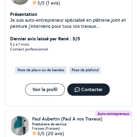
5/5
(1 avis)
Présentation
Je suis auto-entrepreneur spécialisé en plâtrerie,joint et
peinture j'interviens pour tous vos travaux
d'aménagement intérieur:pose de plaques de plâtre
réalisation de cloison et plafonds,finition impeccables et
Dernier avis laissé par René : 5/5
peinture. Sérieux,réactif et à l'écoute,je vous
Il y a 1 mois
Contact professionnel.
accompagne dans vos projets pour intérieur soigné et à
votre goût.
Pose de placo ou de bandes
Pose de plafond
Voir le profil
Contacter
Auto-entrepreneur
Paul Aubertin (Paul A vos Travaux)
Prestataire de service
Fraisses (Fraisses)
5/5
(20 avis)