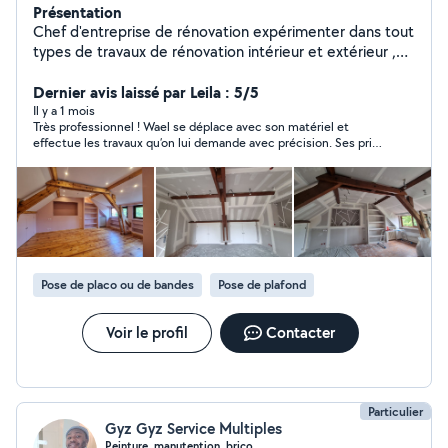
Présentation
Chef d'entreprise de rénovation expérimenter dans tout
types de travaux de rénovation intérieur et extérieur ,
peinture au rouleau et au pistolet . Placo plâtre ainsi la
rénovation du parquet et travaux de nettoyage et
Dernier avis laissé par Leila : 5/5
création des placards sur mesure. N'hésitez pas a nous
Il y a 1 mois
Très professionnel ! Wael se déplace avec son matériel et
contacter .
effectue les travaux qu’on lui demande avec précision. Ses prix
sont très correct vraiment je vous le recommande sans
hésitation ! Un grand merci pour votre travail et votre sérieux !
Pose de placo ou de bandes
Pose de plafond
Voir le profil
Contacter
Particulier
Gyz Gyz Service Multiples
Peinture, manutention, brico.