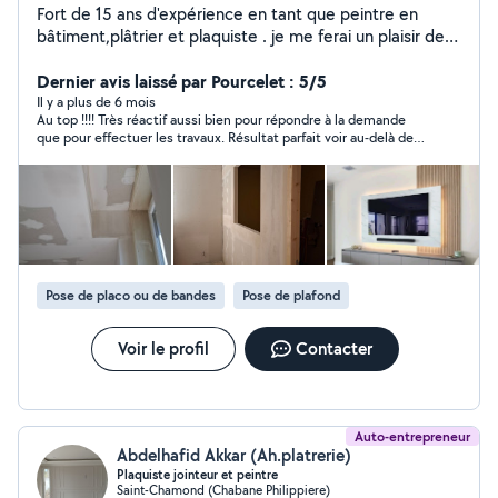
Fort de 15 ans d'expérience en tant que peintre en
bâtiment,plâtrier et plaquiste . je me ferai un plaisir de
mettre mes compétences à votre service, afin de vous
accompagner dans vos futurs travaux en neuf comme
Dernier avis laissé par Pourcelet : 5/5
en rénovation. Ensemble, nous définirons le projet qui
Il y a plus de 6 mois
Au top !!!! Très réactif aussi bien pour répondre à la demande
vous ressemble. Professionnel et à l'écoute, j'apporte un
que pour effectuer les travaux. Résultat parfait voir au-delà de
soin particulier à tous mes chantiers, de la préparation à
nos espérances. Il a su nous conseiller pour nous aider à faire
la finition. Pour tout devis et conseils n'hésitez pas à me
les meilleurs choix. Nous retravaillerons avec lui sans hésiter.
contacter.
Pose de placo ou de bandes
Pose de plafond
Voir le profil
Contacter
Auto-entrepreneur
Abdelhafid Akkar (Ah.platrerie)
Plaquiste jointeur et peintre
Saint-Chamond (Chabane Philippiere)