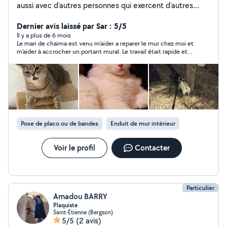
aussi avec d'autres personnes qui exercent d'autres
activités comme bricolage travaux réparation en
informatique et ménage garde d'animaux ...... je peux
Dernier avis laissé par Sar : 5/5
très bien vous faciliter la tâche afin de vous mettre en
Il y a plus de 6 mois
Le mari de chaima est venu m’aider a reparer le mur chez moi et
relation avec ces personnes professionnels n'hésitez
m’aider à accrocher un portant mural. Le travail était rapide et
pas à me contacter.
efficace. Il est intervenu tres rapidement et a fait un bon
travail. Il a su respecter mon budget ce qui était un plus.
Travailleur et sympathique je ne peux que vous le
recommander. Je ferai à nouveau appel a lui . Merci
Pose de placo ou de bandes
Enduit de mur intérieur
Voir le profil
Contacter
Particulier
Amadou BARRY
Plaquiste
Saint-Étienne (Bergson)
5/5
(2 avis)