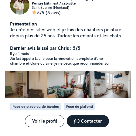
Peintre bâtiment / cat-sitter
Saint-Étienne (Montaud)
5/5
(5 avis)
Présentation
Je crée des sites web et je fais des chantiers peinture
depuis plus de 25 ans. J'adore les enfants et les chats.
Je garde régulièrement des animaux. Sérieuse et
minutieuse, j'accorde une importance à l'écoute et à
Dernier avis laissé par Chris : 5/5
l'échange. Réactive et efficace je saurai m'adapter avec
Il y a 1 mois
J'ai fait appel à Lucile pour la rénovation complète d'une
soin à votre demande. Voici mon site internet :
chambre et d'une cuisine, je ne peux que recommander son
https://bluelight.blue concernant la partie web. Merci et
travail. Le résultat est au-delà de mes espérances : les
à très bientôt !
peintures sont magnifiques, les finitions sont soignées et le
chantier a été rendu dans un état de propreté irréprochable. En
plus de la qualité technique, l'échange a été très agréable et
les délais ont été parfaitement respectés. Une belle rencontre
professionnelle, je referai appel sans hésiter.
Pose de placo ou de bandes
Pose de plafond
Voir le profil
Contacter