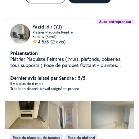
Auto-entrepreneur
Yazid Idir (Y.I)
Plâtrier.Plaquiste.Peintre
Firminy (Fayol)
4,5/5
(2 avis)
Présentation
Plâtrier Plaquiste Peintres ( murs, plafonds, boiseries,
tous supports ) Pose de parquet flottant + plaintes
Réalisation de meubles décoratives Bandes à joint
/ratissage /ponçage/ impression /peinture de finition
Dernier avis laissé par Sandra : 5/5
Travailleur indépendant, expérimenté N sirèn: 415407774
Il y a plus de 6 mois
Très bien discret travail soigné et propre
Pose de placo ou de bandes
Pose de plafond