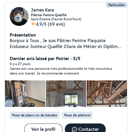
Particulier
James Kara
Plâtrier Peintre Qualifié
Saint-Étienne (Fauriel-Rond Point)
4,9/5
(69 avis)
Présentation
Bonjour à Tous , Je suis Plâtrier Peintre Plaquiste
Enduiseur Jointeur Qualifié 25ans de Métier et Diplômé,
Fort expérience en Rénovation et Neuf. Je peux venir
en Aide à tout Voisin , pour un Travail Manuel ou une
Dernier avis laissé par Poirier : 5/5
Information sur la Plâtrerie Peinture Spécialiste des
Il y a 27 jours
James est une personne très professionnelle et très minutieux
Enduit et Finition Peinture , Plaquiste et Bande à Joint
dans son travail. Je recommande vivement
Travail Qualité Professionnelle Finition Soignée Souci du
Détail Travail Organisé Méticuleux. Tout Délai est
Respecté.
Pose de placo ou de bandes
Pose de plafond
Voir le profil
Contacter