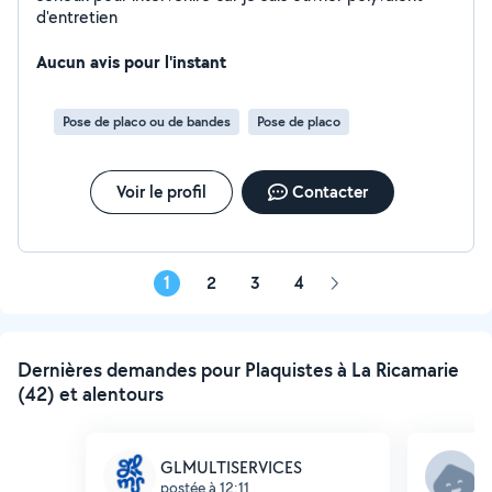
d'entretien
Aucun avis pour l'instant
Pose de placo ou de bandes
Pose de placo
Voir le profil
Contacter
1
2
3
4
Page
suivante
Dernières demandes pour Plaquistes à La Ricamarie
(42) et alentours
GLMULTISERVICES
Y
postée à 12:11
p