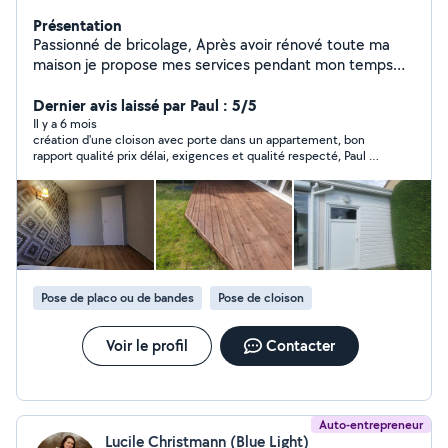
Présentation
Passionné de bricolage, Après avoir rénové toute ma
maison je propose mes services pendant mon temps
libre. Je suis très manuel dans tous les domaines . Je
suis a l'écoute de toutes propositions de chantier. Je
Dernier avis laissé par Paul : 5/5
travaille soigneusement et minutieusement.
Il y a 6 mois
création d'une cloison avec porte dans un appartement, bon
rapport qualité prix délai, exigences et qualité respecté, Paul a
été très réactif et soigneux je recommande
Pose de placo ou de bandes
Pose de cloison
Voir le profil
Contacter
Auto-entrepreneur
Lucile Christmann (Blue Light)