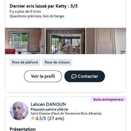
Électricité - Carrelage & faïence - Montage de meubles
Dernier avis laissé par Ketty : 5/5
& cuisines - Travail propre, soigné et durable - Analyse
Il y a plus de 6 mois
Questions précises, bon échange.
précise de votre besoin - Respect des délais - Conseils
clairs et transparents Chaque chantier est réalisé avec
rigueur et souci du détail. Un projet ? Une réparation ?
Besoin d'un devis rapide ? Contactez-moi (06-84-87-48-
10), réponse rapide assurée.
Pose de plafond
Pose de cloison
Voir le profil
Contacter
Auto-entrepreneur
Lahcen DANOUN
Plaquiste peintre plâtrier
Saint-Étienne (Haut de Terrenoire-Bois d'Avaize)
4,5/5
(27 avis)
Présentation