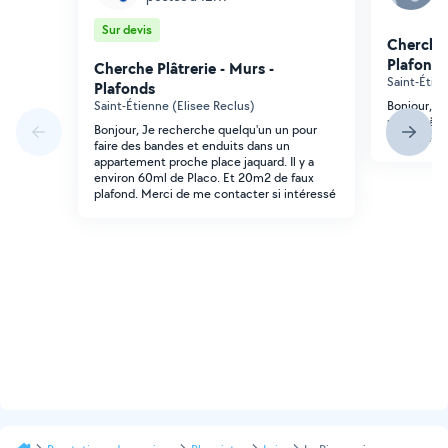
Sur devis
Cherche 
Plafonds
Cherche Plâtrerie - Murs -
Saint-Étie
Plafonds
Saint-Étienne (Elisee Reclus)
Bonjour, j
m'aider à 
Bonjour, Je recherche quelqu'un un pour
quelques m
faire des bandes et enduits dans un
appartement proche place jaquard. Il y a
environ 60ml de Placo. Et 20m2 de faux
plafond. Merci de me contacter si intéressé