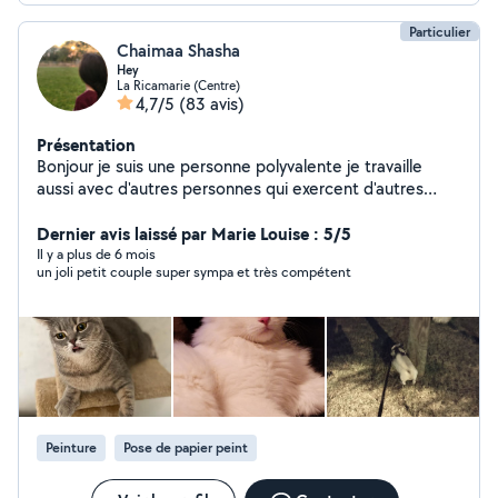
Particulier
Chaimaa Shasha
Hey
La Ricamarie (Centre)
4,7/5
(83 avis)
Présentation
Bonjour je suis une personne polyvalente je travaille
aussi avec d'autres personnes qui exercent d'autres
activités comme bricolage travaux réparation en
informatique et ménage garde d'animaux ...... je peux
Dernier avis laissé par Marie Louise : 5/5
très bien vous faciliter la tâche afin de vous mettre en
Il y a plus de 6 mois
un joli petit couple super sympa et très compétent
relation avec ces personnes professionnels n'hésitez
pas à me contacter.
Peinture
Pose de papier peint