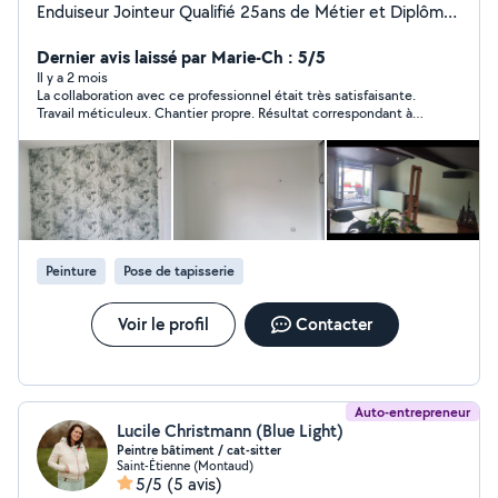
Enduiseur Jointeur Qualifié 25ans de Métier et Diplômé,
Fort expérience en Rénovation et Neuf. Je peux venir
en Aide à tout Voisin , pour un Travail Manuel ou une
Dernier avis laissé par Marie-Ch : 5/5
Information sur la Plâtrerie Peinture Spécialiste des
Il y a 2 mois
La collaboration avec ce professionnel était très satisfaisante.
Enduit et Finition Peinture , Plaquiste et Bande à Joint
Travail méticuleux. Chantier propre. Résultat correspondant à
Travail Qualité Professionnelle Finition Soignée Souci du
ma demande. Relationnel agréable.
Détail Travail Organisé Méticuleux. Tout Délai est
Respecté.
Peinture
Pose de tapisserie
Voir le profil
Contacter
Auto-entrepreneur
Lucile Christmann (Blue Light)
Peintre bâtiment / cat-sitter
Saint-Étienne (Montaud)
5/5
(5 avis)