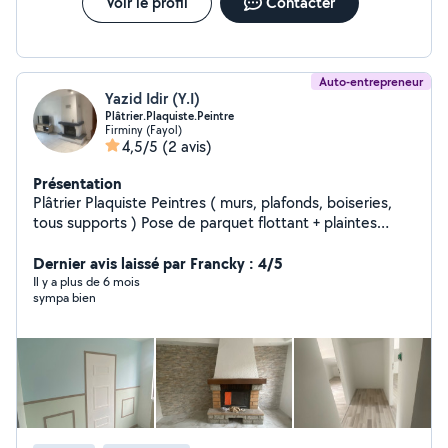
Voir le profil
Contacter
Auto-entrepreneur
Yazid Idir (Y.I)
Plâtrier.Plaquiste.Peintre
Firminy (Fayol)
4,5/5
(2 avis)
Présentation
Plâtrier Plaquiste Peintres ( murs, plafonds, boiseries,
tous supports ) Pose de parquet flottant + plaintes
Réalisation de meubles décoratives Bandes à joint
/ratissage /ponçage/ impression /peinture de finition
Dernier avis laissé par Francky : 4/5
Travailleur indépendant, expérimenté N sirèn: 415407774
Il y a plus de 6 mois
sympa bien