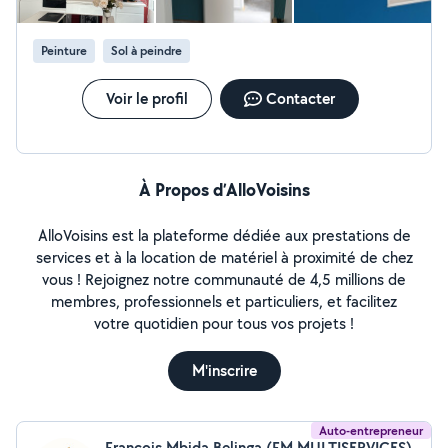
les délais et à surpasser vos attentes en matière de
qualité. **Contactez-nous** Confiez-nous votre projet
Peinture
Sol à peindre
de plâtrerie et peinture pour une transformation
exceptionnelle de vos espaces de vie et de travail.
Voir le profil
Contacter
À Propos d’AlloVoisins
AlloVoisins est la plateforme dédiée aux prestations de
services et à la location de matériel à proximité de chez
vous ! Rejoignez notre communauté de 4,5 millions de
membres, professionnels et particuliers, et facilitez
votre quotidien pour tous vos projets !
M'inscrire
Auto-entrepreneur
François Mbida Belinga (FM MULTISERVICES)