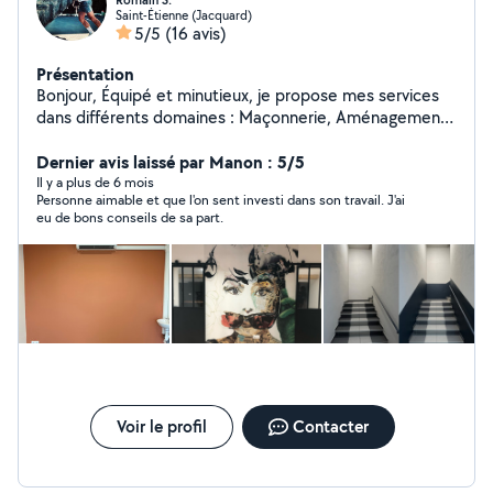
Romain S.
Saint-Étienne (Jacquard)
5/5
(16 avis)
Présentation
Bonjour, Équipé et minutieux, je propose mes services
dans différents domaines : Maçonnerie, Aménagements
et entretien extérieurs, Pose de sol + bricolage de tous
les jours ️
Dernier avis laissé par Manon : 5/5
Il y a plus de 6 mois
Personne aimable et que l'on sent investi dans son travail. J'ai
eu de bons conseils de sa part.
Voir le profil
Contacter