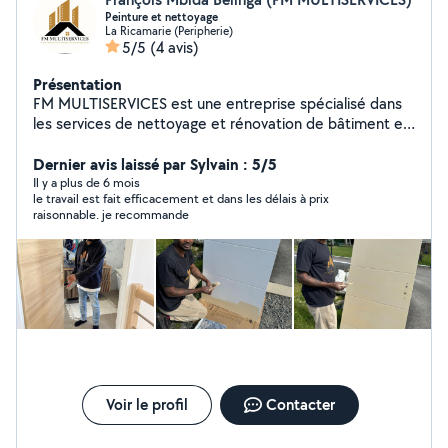
Peinture et nettoyage
La Ricamarie (Peripherie)
5/5
(4 avis)
Présentation
FM MULTISERVICES est une entreprise spécialisé dans
les services de nettoyage et rénovation de bâtiment et
d'entretien pour les professionnels et les particuliers .
Nous proposons des solutions personnalisées et
Dernier avis laissé par Sylvain : 5/5
adaptées aux besoins de chaque client. Alliant efficacité
Il y a plus de 6 mois
le travail est fait efficacement et dans les délais à prix
réactivité et respect de l'environnement Nos services
raisonnable. je recommande
incluent : Nettoyage industriel .Usines .entrepôt et sites
de production - Entretien de bureaux et espace
commerciaux : Nettoyage quotidien désinfection et
rénovation - Nettoyage résidentiel : Appartements .
Maison.et résidences privés - Nettoyage après travaux
où sinistre : remise en état rapide et professionnelle -
Traitement spécifiques : lavage de vitres. Nettoyage de
moquette traitement dès sols (
marbre,parquet,carrelage)
Voir le profil
Contacter