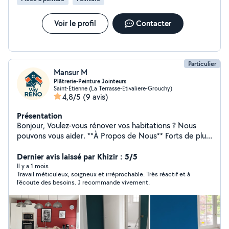
Voir le profil
Contacter
Particulier
Mansur M
Plâtrerie-Peinture Jointeurs
Saint-Étienne (La Terrasse-Etivaliere-Grouchy)
4,8/5
(9 avis)
Présentation
Bonjour, Voulez-vous rénover vos habitations ? Nous
pouvons vous aider. **À Propos de Nous** Forts de plus
de 15 ans d'expérience, nous sommes spécialisés dans
la plâtrerie et la peinture, offrant des services de haute
Dernier avis laissé par Khizir : 5/5
qualité pour transformer vos espaces. **Nos Services**
Il y a 1 mois
Travail méticuleux, soigneux et irréprochable. Très réactif et à
Nous proposons des services divers tels que la
l’écoute des besoins. J recommande vivement.
peinture, la plâtrerie, le carrelage, la tapisserie, le
ratissage etc. Si vous avez d'autres demandes
particulières, nous pouvons vous diriger vers des
prestataires qualifiés. **Notre Engagement** Nous nous
engageons à fournir un travail méticuleux, à respecter