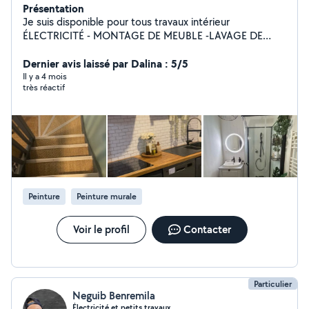
Présentation
Je suis disponible pour tous travaux intérieur
ÉLECTRICITÉ - MONTAGE DE MEUBLE -LAVAGE DE
VITRES - PEINTURE NETTOYAGE DE CANAPÉ
,NETTOYAGE DE MATELA
Dernier avis laissé par Dalina : 5/5
Il y a 4 mois
très réactif
Peinture
Peinture murale
Voir le profil
Contacter
Particulier
Neguib Benremila
Électricité et petits travaux