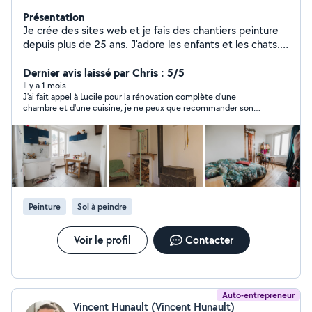
Présentation
Je crée des sites web et je fais des chantiers peinture
depuis plus de 25 ans. J'adore les enfants et les chats.
Je garde régulièrement des animaux. Sérieuse et
minutieuse, j'accorde une importance à l'écoute et à
Dernier avis laissé par Chris : 5/5
l'échange. Réactive et efficace je saurai m'adapter avec
Il y a 1 mois
J'ai fait appel à Lucile pour la rénovation complète d'une
soin à votre demande. Voici mon site internet :
chambre et d'une cuisine, je ne peux que recommander son
https://bluelight.blue concernant la partie web. Merci et
travail. Le résultat est au-delà de mes espérances : les
à très bientôt !
peintures sont magnifiques, les finitions sont soignées et le
chantier a été rendu dans un état de propreté irréprochable. En
plus de la qualité technique, l'échange a été très agréable et
les délais ont été parfaitement respectés. Une belle rencontre
professionnelle, je referai appel sans hésiter.
Peinture
Sol à peindre
Voir le profil
Contacter
Auto-entrepreneur
Vincent Hunault (Vincent Hunault)