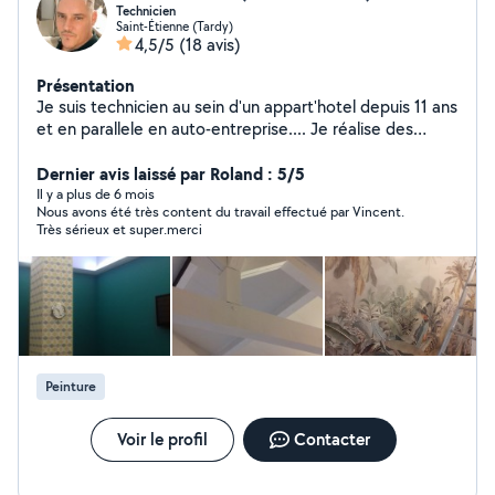
Technicien
Saint-Étienne (Tardy)
4,5/5
(18 avis)
Présentation
Je suis technicien au sein d'un appart'hotel depuis 11 ans
et en parallele en auto-entreprise.... Je réalise des
travaux de peintures et de decoration, de pose de sol,
de petite plomberie ainsi que d'electricité et
Dernier avis laissé par Roland : 5/5
d'agencement (cuisine, montage de meuble). Je serait
Il y a plus de 6 mois
Nous avons été très content du travail effectué par Vincent.
ravit de mener à bien vos petits ou grands travaux.
Très sérieux et super.merci
N'hesitez pas a visiter mon profil. A bientot.
Peinture
Voir le profil
Contacter