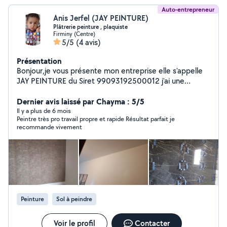
Auto-entrepreneur
Anis Jerfel (JAY PEINTURE)
Plâtrerie peinture , plaquiste
Firminy (Centre)
5/5
(4 avis)
Présentation
Bonjour,je vous présente mon entreprise elle s'appelle
JAY PEINTURE du Siret 99093192500012 j'ai une
expérience de 30 ans et je vous garantis mon boulot et
mon entreprise assuré.cordialement Jerfel Anis
Dernier avis laissé par Chayma : 5/5
Il y a plus de 6 mois
Peintre très pro travail propre et rapide Résultat parfait je
recommande vivement
Peinture
Sol à peindre
Voir le profil
Contacter