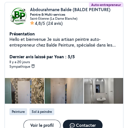
Auto-entrepreneur
Abdourahmane Balde (BALDE PEINTURE)
Peintre & Multi-services
Saint-Étienne (La Dame Blanche)
4,8/5
(24 avis)
Présentation
Hello et bienvenue Je suis artisan peintre auto-
entrepreneur chez Balde Peinture, spécialisé dans les
travaux de peinture et la rénovation intérieure.
Passionné par mon métier, je réalise des travaux soignés
Dernier avis laissé par Yoan : 5/5
avec sérieux et professionnalisme afin de garantir un
Il y a 20 jours
Sympathique 😇
résultat propre et durable. Mes prestations : Peinture
murs et plafonds Pose de papier peint Rénovation
intérieure Pose de sol PVC Petits travaux de placo
Montage de meubles et petits travaux divers Je reste à
l'écoute de chaque projet et peux me déplacer
rapidement pour établir un devis adapté à vos besoins.
Au plaisir de collaborer avec vous
Peinture
Sol à peindre
Voir le profil
Contacter