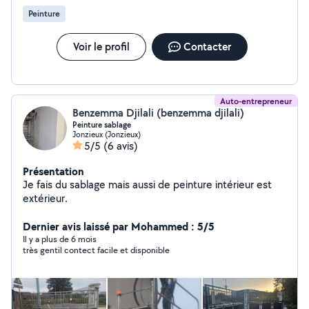
Installation de parois de douche -Installation de
Peinture
climatiseurs (split, multi-split, gainable) -Réparation et
installation de tuyaux, éviers, robinets, Sanitaires.
Voir le profil
Contacter
Auto-entrepreneur
Benzemma Djilali (benzemma djilali)
Peinture sablage
Jonzieux (Jonzieux)
5/5
(6 avis)
Présentation
Je fais du sablage mais aussi de peinture intérieur est
extérieur.
Dernier avis laissé par Mohammed : 5/5
Il y a plus de 6 mois
très gentil contect facile et disponible