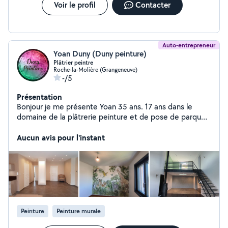
Voir le profil
Contacter
Auto-entrepreneur
Yoan Duny (Duny peinture)
Plâtrier peintre
Roche-la-Molière (Grangeneuve)
-/5
Présentation
Bonjour je me présente Yoan 35 ans. 17 ans dans le
domaine de la plâtrerie peinture et de pose de parquet
flottant je serai ravi de vous accompagner pour vos
projets que vous soyez particulier ou professionnel.
Aucun avis pour l'instant
Peinture
Peinture murale