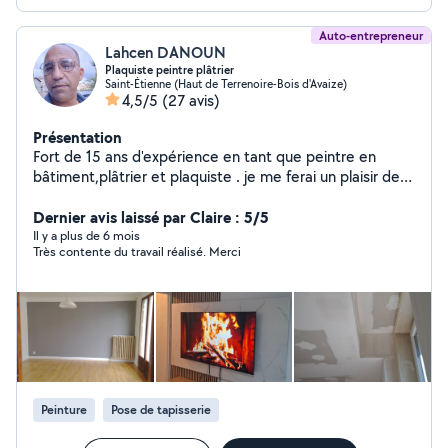
Auto-entrepreneur
Lahcen DANOUN
Plaquiste peintre plâtrier
Saint-Étienne (Haut de Terrenoire-Bois d'Avaize)
4,5/5
(27 avis)
Présentation
Fort de 15 ans d'expérience en tant que peintre en
bâtiment,plâtrier et plaquiste . je me ferai un plaisir de
mettre mes compétences à votre service, afin de vous
accompagner dans vos futurs travaux en neuf comme
Dernier avis laissé par Claire : 5/5
en rénovation. Ensemble, nous définirons le projet qui
Il y a plus de 6 mois
Très contente du travail réalisé. Merci
vous ressemble. Professionnel et à l'écoute, j'apporte un
soin particulier à tous mes chantiers, de la préparation à
la finition. Pour tout devis et conseils n'hésitez pas à me
contacter.
Peinture
Pose de tapisserie