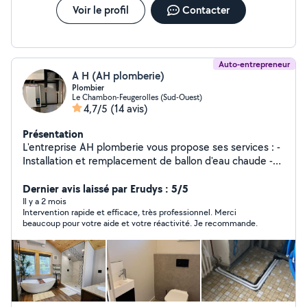
Voir le profil
Contacter
Auto-entrepreneur
A H (AH plomberie)
Plombier
Le Chambon-Feugerolles (Sud-Ouest)
4,7/5
(14 avis)
Présentation
L'entreprise AH plomberie vous propose ses services : -
Installation et remplacement de ballon d'eau chaude -
Installation de chaudières (gaz, électrique, murale ou au
sol) -Dépannage express -Rupture ou réparation de
Dernier avis laissé par Erudys : 5/5
canalisation -Remplacement et installation de
Il y a 2 mois
Intervention rapide et efficace, très professionnel. Merci
robinetterie -Débouchage des canalisations : évier,
beaucoup pour votre aide et votre réactivité. Je recommande.
douche, baignoire, lavabo -Création ou rénovation
complète de salle de bain -Création ou rénovation
complète de cuisine -Pose et remplacement de
radiateurs -Pose et remplacement d'évier et de meuble
sous vasque -Pose de baignoire et de douche -Pose de
meuble de salle de bain -Remplacement de baignoire -