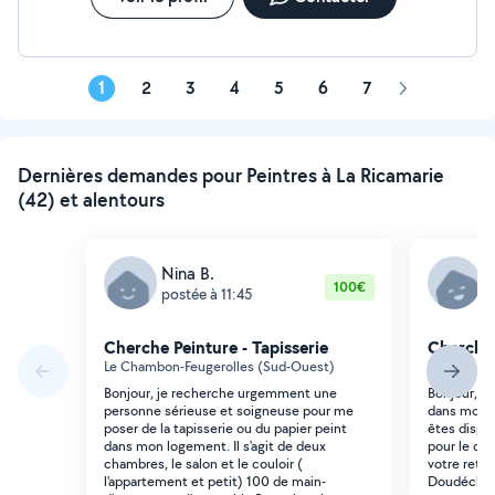
1
2
3
4
5
6
7
Page
suivante
Dernières demandes pour Peintres à La Ricamarie
(42) et alentours
Nina B.
E
100€
postée à 11:45
p
Cherche Peinture - Tapisserie
Cherche 
Le Chambon-Feugerolles (Sud-Ouest)
Saint-Étie
Bonjour, je recherche urgemment une
Bonjour, Je
personne sérieuse et soigneuse pour me
dans mon a
poser de la tapisserie ou du papier peint
êtes dispon
dans mon logement. Il s'agit de deux
pour le cha
chambres, le salon et le couloir (
votre reto
l'appartement et petit) 100 de main-
Doudéche