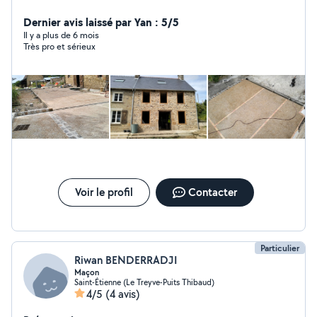
réalisation de sa de bain - Travaux revêtement sol ,
préparation des support ont béton, réagréage - Travaux
Dernier avis laissé par Yan : 5/5
de peinture intérieure extérieur - Travaux plâtrier : pose
Il y a plus de 6 mois
Très pro et sérieux
de cloisons - Travaux d'électricité - Toutes travaux de
bricolage pose de meuble.....
Voir le profil
Contacter
Particulier
Riwan BENDERRADJI
Maçon
Saint-Étienne (Le Treyve-Puits Thibaud)
4/5
(4 avis)