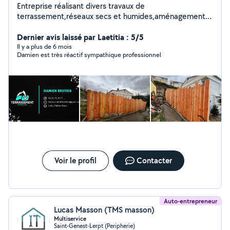
Entreprise réalisant divers travaux de
terrassement,réseaux secs et humides,aménagements
extérieurs,démolition,broyage,prestations d'engins avec
chauffeur. Nos coordonnées sont présentes dans les
Dernier avis laissé par Laetitia : 5/5
photos.
Il y a plus de 6 mois
Damien est très réactif sympathique professionnel
Voir le profil
Contacter
Auto-entrepreneur
Lucas Masson (TMS masson)
Multiservice
Saint-Genest-Lerpt (Peripherie)