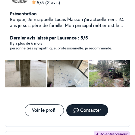
5/5
(2 avis)
Présentation
Bonjour, Je m'appelle Lucas Masson j'ai actuellement 24
ans je suis père de famille. Mon principal métier est le
nettoyage mais je peux aussi intervenir dans la peinture,
dans la démolition mais également dans le carrelage. J'ai
Dernier avis laissé par Laurence : 5/5
des équipes et du matériel pour pouvoir répondre à vos
Il y a plus de 6 mois
personne très sympathique, professionnelle. je recommande.
besoins. Je souhaite faire mûrir mon entreprise en
gagnant votre confiance. Je suis quelqu'un de sérieux,
motivé et professionnel.
Voir le profil
Contacter
Auto-entrepreneur