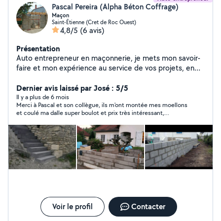
Pascal Pereira (Alpha Béton Coffrage)
Maçon
Saint-Étienne (Cret de Roc Ouest)
4,8/5
(6 avis)
Présentation
Auto entrepreneur en maçonnerie, je mets mon savoir-
faire et mon expérience au service de vos projets, en
neuf comme en rénovation. Sérieux rigoureux et à
l'écoute, j'interviens pour tous vos travaux de
Dernier avis laissé par José : 5/5
maçonnerie générale. Murs, dalles,chappes,extensions
Il y a plus de 6 mois
Merci à Pascal et son collègue, ils m'ont montée mes moellons
et petits travaux. Chaque chantier est réalisé avec soin,
et coulé ma dalle super boulot et prix très intéressant,
dans le respect des normes et des délais. Un projet,une
vraiment des bons gars.
question n'hésitez pas à me contacter pour plus
d'informations.
Voir le profil
Contacter