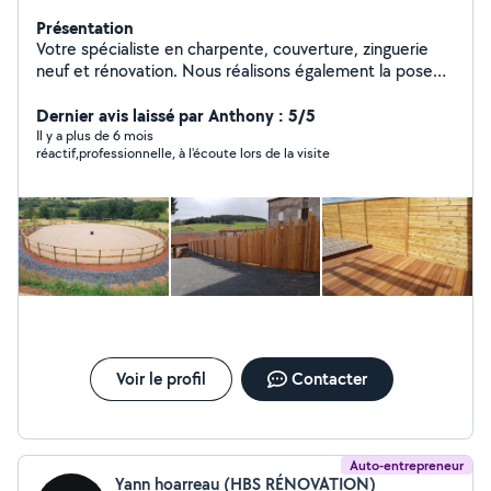
Présentation
Votre spécialiste en charpente, couverture, zinguerie
neuf et rénovation. Nous réalisons également la pose
de fenêtres de toit et débords de toit bois ou pvc.
Nous pouvons réaliser vos terrasses bois ( exotique ou
Dernier avis laissé par Anthony : 5/5
local) , clôture bois ou autoclave, tout type d abri (
Il y a plus de 6 mois
réactif,professionnelle, à l'écoute lors de la visite
voiture,chevaux, jardin, piscine. ) . Le bois est notre
spécialité !.
Voir le profil
Contacter
Auto-entrepreneur
Yann hoarreau (HBS RÉNOVATION)