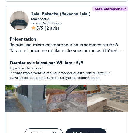
Auto-entrepreneur
Jalal Bakache (Bakache Jalal)
Maçonnerie
Tarare (Nord Ouest)
5/5
(2 avis)
Présentation
Je suis une micro entrepreneur nous sommes situés à
Tarare et peux me déplacer Je vous propose différents
types de travaux avec la responsabilité civile et
professionnelle ( assurance décennale) n'hésitez à me
Dernier avis laissé par William : 5/5
contacter pour la moindre question ou pour un devis
Il y a plus de 6 mois
incontestablement le meilleur rapport qualité-prix du site ! un
travail précis rapide et surtout soigné. je recommande
vivement de consulter bakache avant tout autre professionnel