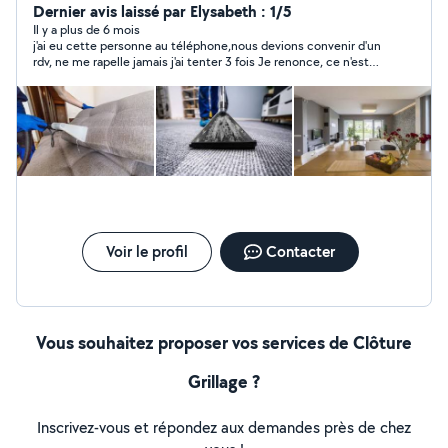
Etienne. Nous intervenons dans le Auvergne Rhône
Dernier avis laissé par Elysabeth : 1/5
Alpes. Notre équipe de professionnels se déplace
Il y a plus de 6 mois
j'ai eu cette personne au téléphone,nous devions convenir d'un
gratuitement pour vous établir un devis gratuit et vous
rdv, ne me rapelle jamais j'ai tenter 3 fois Je renonce, ce n'est
garantir une travail de qualité
pas professionnel du tout!!!
Voir le profil
Contacter
Vous souhaitez proposer vos services de Clôture
Grillage ?
Inscrivez-vous et répondez aux demandes près de chez