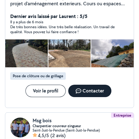
projet d'aménagement exterieurs. Cours ou espaces
verts Terrassement piscine fondations ou autre Pose
dallage ou pavés Application et préparations pour
Dernier avis laissé par Laurent : 5/5
enrobés, betons désactivés, ghorrs, calcaires stabilisés.
Il y a plus de 6 mois
De très bonnes idées. Une très belle réalisation. Un travail de
Taille evacuation et abattages végétaux et arbres
qualité. Vous pouvez lui faire confiance !
Création projet d'aménagement exterieur Realisation
vrd ou viabilisation Pose de bordures, traverses etc
Pose de clôture ou de grillage
Voir le profil
Contacter
Entreprise
Msg bois
Charpentier couvreur-zingueur
Saint-Just-la-Pendue (Saint-Just-la-Pendue)
4,5/5
(2 avis)