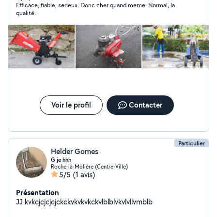
Efficace, fiable, serieux. Donc cher quand meme. Normal, la
qualité.
Voir le profil
Contacter
Particulier
Helder Gomes
G je hhh
Roche-la-Molière (Centre-Ville)
5/5
(1 avis)
Présentation
JJ kvkcjcjcjcjckckvkvkvkckvlblblvkvlvllvmblb