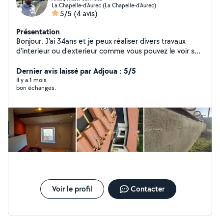
La Chapelle-d'Aurec (La Chapelle-d'Aurec)
5/5
(4 avis)
Présentation
Bonjour. J'ai 34ans et je peux réaliser divers travaux
d'interieur ou d'exterieur comme vous pouvez le voir sur
mes 3 photos. J'en possède encore d'autres de mes
précedents travaux réalisés. Bonne journée à toutes et
Dernier avis laissé par Adjoua : 5/5
tous.
Il y a 1 mois
bon échanges.
Voir le profil
Contacter