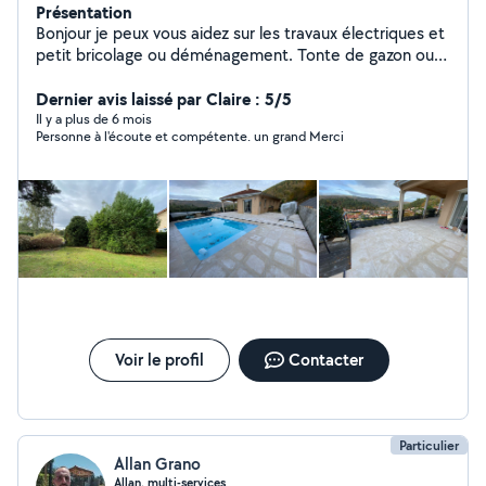
Présentation
Bonjour je peux vous aidez sur les travaux électriques et
petit bricolage ou déménagement. Tonte de gazon ou
coupe de petite haie ou arbuste. Volontaire et
expérimenté.
Dernier avis laissé par Claire : 5/5
Il y a plus de 6 mois
Personne à l'écoute et compétente. un grand Merci
Voir le profil
Contacter
Particulier
Allan Grano
Allan, multi-services