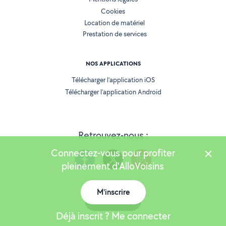
Cookies
Location de matériel
Prestation de services
NOS APPLICATIONS
Télécharger l’application iOS
Télécharger l’application Android
Retrouvez-nous :
Connectez-vous pour profiter
pleinement d'AlloVoisins
M'inscrire
Version 25.5.3
Carte
Déjà inscrit ? Me connecter