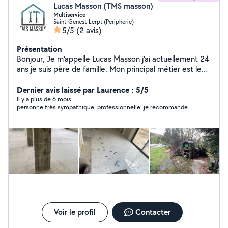
Lucas Masson (TMS masson)
Multiservice
Saint-Genest-Lerpt (Peripherie)
5/5
(2 avis)
Présentation
Bonjour, Je m'appelle Lucas Masson j'ai actuellement 24
ans je suis père de famille. Mon principal métier est le
nettoyage mais je peux aussi intervenir dans la peinture,
dans la démolition mais également dans le carrelage. J'ai
Dernier avis laissé par Laurence : 5/5
des équipes et du matériel pour pouvoir répondre à vos
Il y a plus de 6 mois
personne très sympathique, professionnelle. je recommande.
besoins. Je souhaite faire mûrir mon entreprise en
gagnant votre confiance. Je suis quelqu'un de sérieux,
motivé et professionnel.
Voir le profil
Contacter