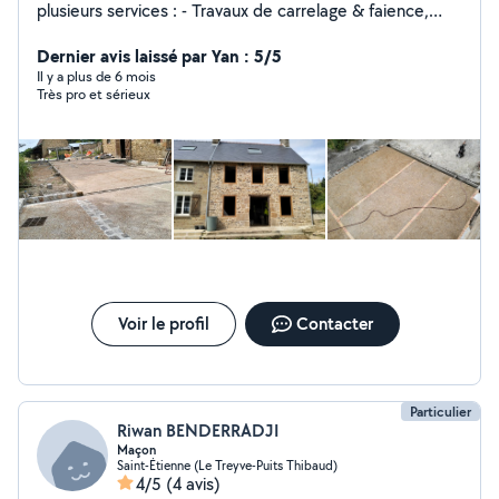
plusieurs services : - Travaux de carrelage & faience,
réalisation de sa de bain - Travaux revêtement sol ,
préparation des support ont béton, réagréage - Travaux
Dernier avis laissé par Yan : 5/5
de peinture intérieure extérieur - Travaux plâtrier : pose
Il y a plus de 6 mois
Très pro et sérieux
de cloisons - Travaux d'électricité - Toutes travaux de
bricolage pose de meuble.....
Voir le profil
Contacter
Particulier
Riwan BENDERRADJI
Maçon
Saint-Étienne (Le Treyve-Puits Thibaud)
4/5
(4 avis)