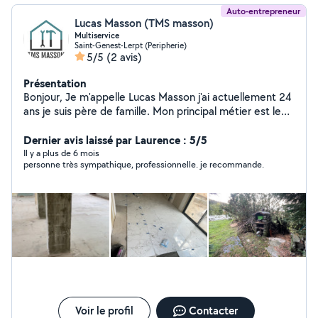
Auto-entrepreneur
Lucas Masson (TMS masson)
Multiservice
Saint-Genest-Lerpt (Peripherie)
5/5
(2 avis)
Présentation
Bonjour, Je m'appelle Lucas Masson j'ai actuellement 24
ans je suis père de famille. Mon principal métier est le
nettoyage mais je peux aussi intervenir dans la peinture,
dans la démolition mais également dans le carrelage. J'ai
Dernier avis laissé par Laurence : 5/5
des équipes et du matériel pour pouvoir répondre à vos
Il y a plus de 6 mois
personne très sympathique, professionnelle. je recommande.
besoins. Je souhaite faire mûrir mon entreprise en
gagnant votre confiance. Je suis quelqu'un de sérieux,
motivé et professionnel.
Voir le profil
Contacter