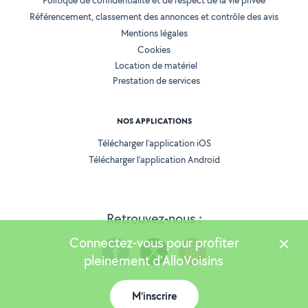
Politique de confidentialité et de respect de la vie privée
Référencement, classement des annonces et contrôle des avis
Mentions légales
Cookies
Location de matériel
Prestation de services
NOS APPLICATIONS
Télécharger l’application iOS
Télécharger l’application Android
Retrouvez-nous :
Connectez-vous pour profiter
pleinement d'AlloVoisins
M'inscrire
Version 25.5.3
Carte