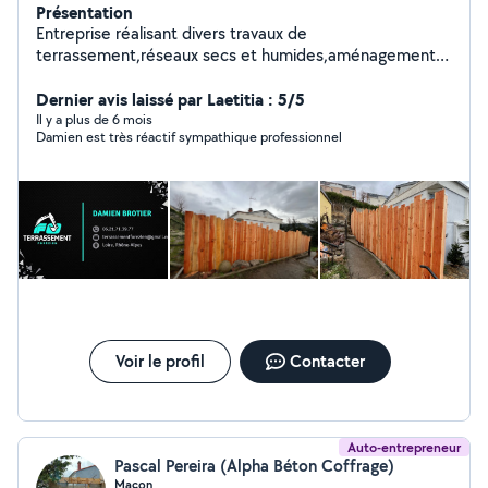
Présentation
Entreprise réalisant divers travaux de
terrassement,réseaux secs et humides,aménagements
extérieurs,démolition,broyage,prestations d'engins avec
chauffeur. Nos coordonnées sont présentes dans les
Dernier avis laissé par Laetitia : 5/5
photos.
Il y a plus de 6 mois
Damien est très réactif sympathique professionnel
Voir le profil
Contacter
Auto-entrepreneur
Pascal Pereira (Alpha Béton Coffrage)
Maçon