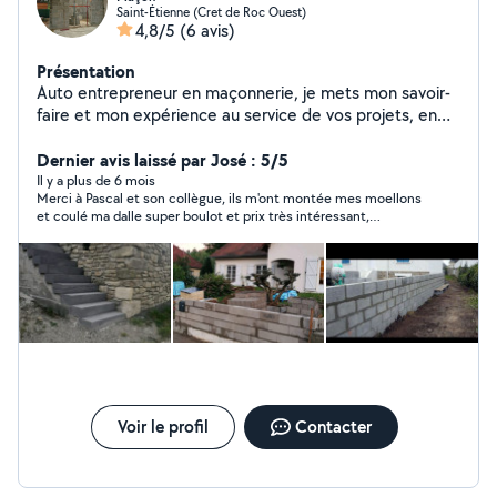
Saint-Étienne (Cret de Roc Ouest)
4,8/5
(6 avis)
Présentation
Auto entrepreneur en maçonnerie, je mets mon savoir-
faire et mon expérience au service de vos projets, en
neuf comme en rénovation. Sérieux rigoureux et à
l'écoute, j'interviens pour tous vos travaux de
Dernier avis laissé par José : 5/5
maçonnerie générale. Murs, dalles,chappes,extensions
Il y a plus de 6 mois
Merci à Pascal et son collègue, ils m'ont montée mes moellons
et petits travaux. Chaque chantier est réalisé avec soin,
et coulé ma dalle super boulot et prix très intéressant,
dans le respect des normes et des délais. Un projet,une
vraiment des bons gars.
question n'hésitez pas à me contacter pour plus
d'informations.
Voir le profil
Contacter