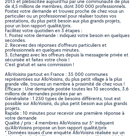
2013 et plébiscitée aujourd’hui par une communauté de plus
de 4,5 millions de membres, dont 300 000 professionnels.
Postez votre demande et trouvez proche de chez vous un
particulier ou un professionnel pour réaliser toutes vos
prestations, du plus petit besoin aux plus grands projets,
pour un bon rapport qualité/prix.
Facilitez votre quotidien en 3 étapes :
1. Postez votre demande : indiquez votre besoin en quelques
secondes.
2. Recevez des réponses d’offreurs particuliers et
professionnels en quelques minutes.
3. Echangez avec les offreurs depuis la messagerie privée et
sécurisée et faites votre choix !
C’est gratuit et sans commission !
AlloVoisins partout en France : 35 000 communes
représentées sur AlloVoisins, du plus petit village à la plus
grande ville, trouvez un membre à proximité de chez vous !
Efficace : Une demande postée toutes les 10 secondes, 3.6
millions de demandes postées par an
Généraliste : 1 250 types de besoins différents, tout est
possible sur AlloVoisins, du plus petit besoin aux plus grands
projets.
Rapide : 10 minutes pour recevoir une première réponse à
votre demande
Qualité / prix : 4 membres AlloVoisins sur 5* indiquent
qu’AlloVoisins propose un bon rapport qualité/prix
* Données issues d’une enquête AlloVoisins réalisée sur un