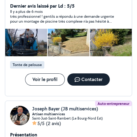
installations ou même des petits travaux du quotidien,
Dernier avis laissé par Ld : 5/5
je suis là pour vous aider. En faisant appel à mes
Il y a plus de 6 mois
très professionnel ! gentils a répondu à une demande urgente
services, vous pouvez bénéficier d'un crédit d'impôt de
pour un montage de piscine très complexe n'a pas hésité à
50 % sur les sommes engagées pour les services à la
aider et a fait du super bon boulot . je recommande les yeux
personne, conformément à la législation en vigueur. Ce
fermé merci encore
dispositif vous permet de réduire de moitié le coût de
mes prestations. N'hésitez pas à me contacter pour
discuter de vos besoins spécifiques et obtenir un devis
personnalisé. Zéro sept quatre vingt trois cinquante
cinq vingt sept quatre-vingt six.
Tonte de pelouse
Voir le profil
Contacter
Auto-entrepreneur
Joseph Bayer (JB multiservices)
Artisan multiservices
Saint-Just-Saint-Rambert (Le Bourg-Nord Est)
5/5
(2 avis)
Présentation