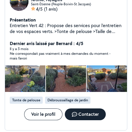
Jardinier, Paysagiste
Saint-Étienne (Peuple-Boivin-St Jacques)
4/5
(1 avis)
Présentation
Entretien Vert 42 : Propose des services pour l'entretien
de vos espaces verts. >Tonte de pelouse >Taille de
haies et arbustes > Débroussaillage >Désherbage
manuel >Nettoyage de massifs et graviers >Remise en
Dernier avis laissé par Bernard : 4/5
état de jardin >Évacuation des déchets verts Travail
Il y a 3 mois
Ne correspondait pas vraiment à mes demandes du moment -
sérieux, soigné et réalisé avec du matériel adapté.
mais favori
Intervention dans la loire (42). Possibilité de devis
rapide. Tarifs raisonnables. Éligible au crédit d'impôt.
Intervention ponctuel ou entretien régulier (Syndics de
copropriété, Particulier, Bureau/ PME, Conciergeries...).
N'hésitez pas à me contacter pour échanger sur
besoins. Cordialement, Timothée - Entretien Vert 42
Tonte de pelouse
Débroussaillage de jardin
Voir le profil
Contacter