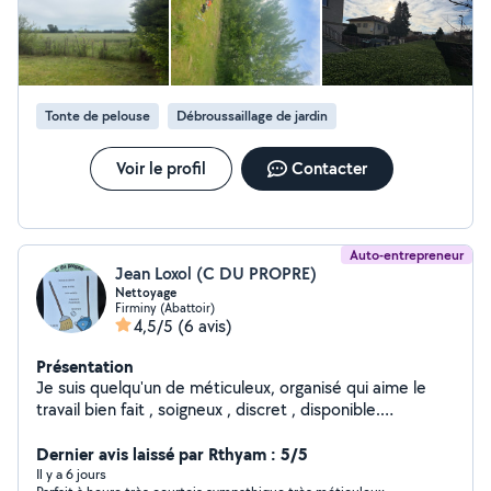
Tonte de pelouse
Débroussaillage de jardin
Voir le profil
Contacter
Auto-entrepreneur
Jean Loxol (C DU PROPRE)
Nettoyage
Firminy (Abattoir)
4,5/5
(6 avis)
Présentation
Je suis quelqu'un de méticuleux, organisé qui aime le
travail bien fait , soigneux , discret , disponible.
J'effectue du nettoyage tels que : - entretien de
domicile - lavage de vitres - nettoyage avant état des
Dernier avis laissé par Rthyam : 5/5
lieux - nettoyage moquette - conciergerie - nettoyage
Il y a 6 jours