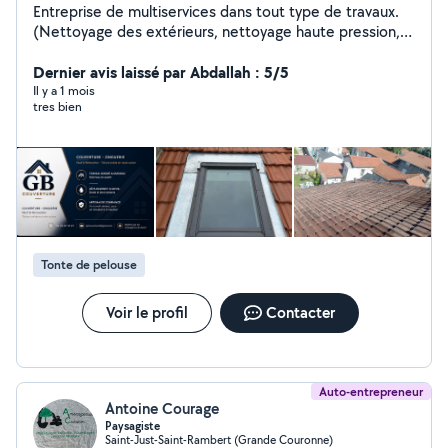
Entreprise de multiservices dans tout type de travaux.
(Nettoyage des extérieurs, nettoyage haute pression,
espace vert, ferrailleur... Depuis début d'années 2026,
je travaille en partenariat avec mon fils qui vient de
Dernier avis laissé par Abdallah : 5/5
créer son entreprise en couverture (Gb
Il y a 1 mois
tres bien
couverture)après avoir été diplômé en couverture puis
en mention complémentaire zinguerie auprès des
compagnons du Devoir. N'hésitez pas à vers appel à
nous, en fusionnant nos compétences nous pouvons
vous offrir une gamme complète de services.
Tonte de pelouse
Voir le profil
Contacter
Auto-entrepreneur
Antoine Courage
Paysagiste
Saint-Just-Saint-Rambert (Grande Couronne)