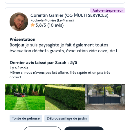
Auto-entrepreneur
Corentin Garnier (CG MULTI SERVICES)
Roche-la-Molière (Le-Marais)
3,8/5
(10 avis)
Présentation
Bonjour je suis paysagiste je fait également toutes
évacuation déchets gravats, évacuation vide cave, de la
pose de volets roulant, pose de parquet, pose de
carrelage et divers petite bricoles Contact : zéro six,
Dernier avis laissé par Sarah : 5/5
zéro deux, soixante treize, cinquante deux, quatre vingt
Il y a 2 mois
Même si nous n’avons pas fait affaire, Très rapide et un prix très
quattre
correct
Tonte de pelouse
Débroussaillage de jardin