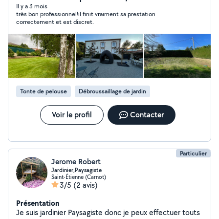
concernant le jardinage et les petit travaux extérieur, Je
Il y a 3 mois
très bon professionnel!il finit vraiment sa prestation
peut effectuer des travaux tels que taille de haies et de
correctement et est discret.
petits arbuste ; petit élagage ; tonte de pelouse ;
désherbage ; création de petits massifs ; pose de
bâches
Tonte de pelouse
Débroussaillage de jardin
Voir le profil
Contacter
Particulier
Jerome Robert
Jardinier,Paysagiste
Saint-Étienne (Carnot)
3/5
(2 avis)
Présentation
Je suis jardinier Paysagiste donc je peux effectuer touts