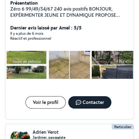
Présentation
Zéro 6 99/49/34/67 240 avis positifs BONJOUR,
EXPÉRIMENTER JEUNE ET DYNAMIQUE PROPOSE
TOUT TYPE DE TRAVAUX. Équiper de véhicule en
conséquence - Évacuation divers déchetterie - Tonte de
Dernier avis laissé par Amel : 5/5
pelouse - Débroussaillage divers - Manutention divers -
Il y a plus de 6 mois
Réactif et professionnel
Pose de parquet flottant - Installation électrique (BTS
Élec) - Nombreux bricolage voir photos - Pose de
grillage souple et rigide - Montage de meuble en kit (++)
- Nettoyage intérieur extérieur voiture Joignable de 8h à
21h 7 jours sur 7 MED-K BRICOLAGE ET MANUTENTION
Travail consciencieux et rigoureux
Voir le profil
Contacter
Particulier
Adrien Verot
Jardinier, paysagiste