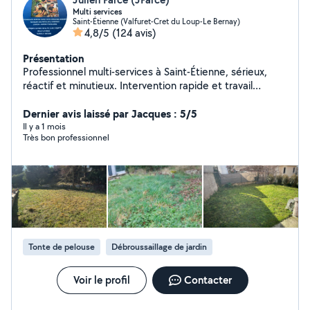
Multi services
Saint-Étienne (Valfuret-Cret du Loup-Le Bernay)
4,8/5
(124 avis)
Présentation
Professionnel multi-services à Saint-Étienne, sérieux,
réactif et minutieux. Intervention rapide et travail
soigné. Je vous accompagne pour tous vos besoins du
quotidien : Bricolage & travaux Petits travaux tous corps
Dernier avis laissé par Jacques : 5/5
d'état Pose de parquet flottant Pose de portes
Il y a 1 mois
Très bon professionnel
coulissantes Toile de verre & peinture Électricité
Installation de luminaires Remplacement prises &
interrupteurs Aménagement & mobilier Montage de
meubles Livraison meubles & électroménager Services
pratiques Aide au déménagement Extérieur & entretien
Tonte, débroussaillage, taille de haies Nettoyage
extérieur (maison, terrain, cave, cimetière) Travail
propre et soigné Ponctuel et à l'écoute Disponible
Tonte de pelouse
Débroussaillage de jardin
rapidement Devis gratuit Contactez-moi pour toute
demande, réponse rapide garantie !
Voir le profil
Contacter