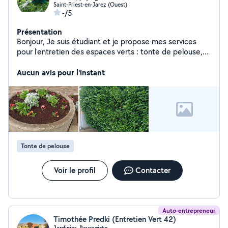
Saint-Priest-en-Jarez (Ouest)
-/5
Présentation
Bonjour, Je suis étudiant et je propose mes services
pour l'entretien des espaces verts : tonte de pelouse,
désherbage, taille de haies, petits travaux de jardinage
.... J'ai de l'expérience dans ce domaine et je suis motivé
Aucun avis pour l'instant
pour vous aidez à entretenir et embellir votre jardin.
N'hésitez pas à m'envoyer un message pour toute autre
demande. Petit prix
Tonte de pelouse
Voir le profil
Contacter
Auto-entrepreneur
Timothée Predki (Entretien Vert 42)