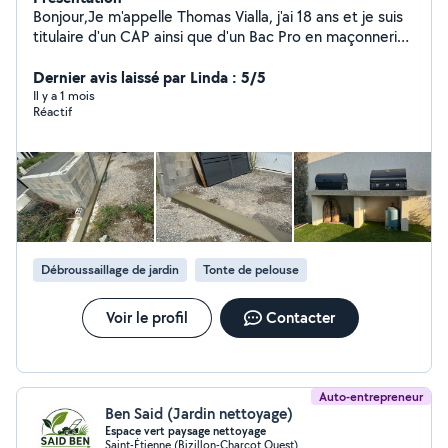
Bonjour,Je m'appelle Thomas Vialla, j'ai 18 ans et je suis
titulaire d'un CAP ainsi que d'un Bac Pro en maçonnerie.
Je propose mes services pour tous types de travaux de
maçonnerie, d'aménagement paysager, ainsi que pour le
Dernier avis laissé par Linda : 5/5
débarras de locaux, jardins ou chantiers. Sérieux, motivé
Il y a 1 mois
Réactif
et ponctuel, je m'engage à réaliser un travail propre et
soigné.
Débroussaillage de jardin
Tonte de pelouse
Voir le profil
Contacter
Auto-entrepreneur
Ben Said (Jardin nettoyage)
Espace vert paysage nettoyage
Saint-Étienne (Bizillon-Charcot Ouest)