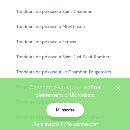
Tondeurs de pelouse à Saint-Chamond
Tondeurs de pelouse à Montbrison
Tondeurs de pelouse à Firminy
Tondeurs de pelouse à Saint-Just-Saint-Rambert
Tondeurs de pelouse à Le Chambon-Feugerolles
Connectez-vous pour profiter
Tondeurs de pelouse à Veauche
pleinement d'AlloVoisins
Tondeurs de pelouse à Feurs
M'inscrire
Carte
Tondeurs de pelouse à Andrézieux-Bouthéon
Déjà inscrit ? Me connecter