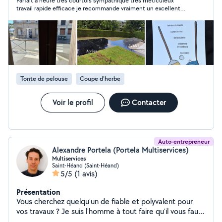
Parfait à heure très courtois sympathique très méticuleux
de terrasses à la haute pression Devis gratuit Je reste
travail rapide efficace je recommande vraiment un excellent
disponible pour toutes demande.
travail malgré la chaleur vraiment à garder le contact pour
d'autres intervention je recommande vraiment si vous voulez
un bon travaille précis et très agréable vraiment et très genti
sympa hésité pas vraiment.
Tonte de pelouse
Coupe d'herbe
Voir le profil
Contacter
Auto-entrepreneur
Alexandre Portela (Portela Multiservices)
Multiservices
Saint-Héand (Saint-Héand)
5/5
(1 avis)
Présentation
Vous cherchez quelqu'un de fiable et polyvalent pour
vos travaux ? Je suis l'homme à tout faire qu'il vous faut !
Que ce soit pour des réparations, des rénovations, des