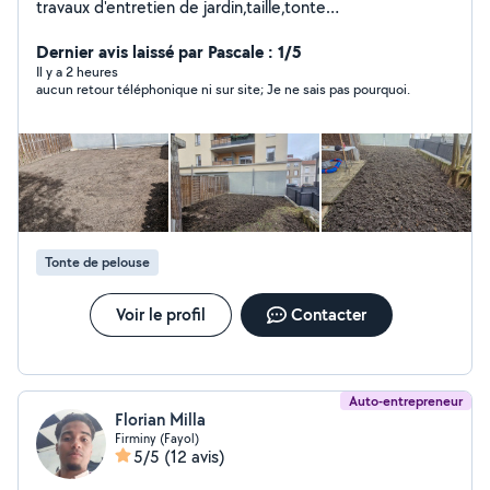
travaux d'entretien de jardin,taille,tonte
,désherbage,plantation d'arbustes,fleurs,création de
gazon,de massif.......
Dernier avis laissé par Pascale : 1/5
Il y a 2 heures
aucun retour téléphonique ni sur site; Je ne sais pas pourquoi.
Tonte de pelouse
Voir le profil
Contacter
Auto-entrepreneur
Florian Milla
Firminy (Fayol)
5/5
(12 avis)