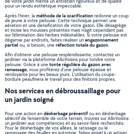
de votre jardin mérite un entretien rigoureux et de qualité
pour un rendu esthétique impeccable.
méthode de la scarification
Après l’hiver, la
redonne un coup
de jeune à votre pelouse. Cette technique permet une
aération et une densification de votre gazon. Elle désagrège
et incise les mousses présentes mais n’agit cependant pas
sur l’élimination des herbes indésirables. Si votre pelouse est
engazonnement
dégarnie par endroits, faites réaliser un
partiel
réfection totale du gazon
ou, si besoin, une
.
Afin d’obtenir une pelouse resplendissante, contactez un
jardinier via la plateforme AlloVoisins pour tondre votre
tonte régulière du gazon avec
pelouse. Grâce à une
ramassage
, vous profiterez d’une pelouse épaisse et
verdoyante pour les beaux jours. L’utilisation du coupe-
bordure peaufinera le travail pour des finitions propres.
Nos services en débroussaillage pour
un jardin soigné
désherbage préventif
Pour une action en
ou en désherbage
sélectif de l’ensemble de votre terrain, trouvez sur AlloVoisins
un jardinier aux compétences et au savoir-faire recherchés.
Pour le désherbage de vos allées, le ratissage ou le
ramassage des feuilles en automne, faites appel à un artisan