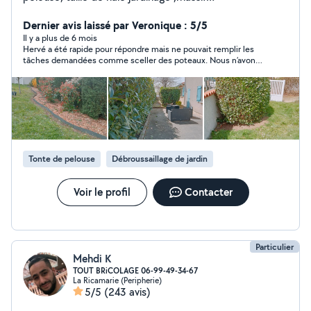
décoratif,montage de meubles etc... Ainsi
qu'événement anniversaire paella méchoui ou autres
Dernier avis laissé par Veronique : 5/5
plats cuisinés, plancha, apéro dinatoire planches, fois
Il y a plus de 6 mois
Hervé a été rapide pour répondre mais ne pouvait remplir les
gras mi cuit ,Mini burgers ,verrines, entremets a
tâches demandées comme sceller des poteaux. Nous n’avons
thème,repas à domicile,du fait maison.
pas poursuivi mais je le remercie pour son honnêteté
Tonte de pelouse
Débroussaillage de jardin
Voir le profil
Contacter
Particulier
Mehdi K
TOUT BRiCOLAGE 06-99-49-34-67
La Ricamarie (Peripherie)
5/5
(243 avis)