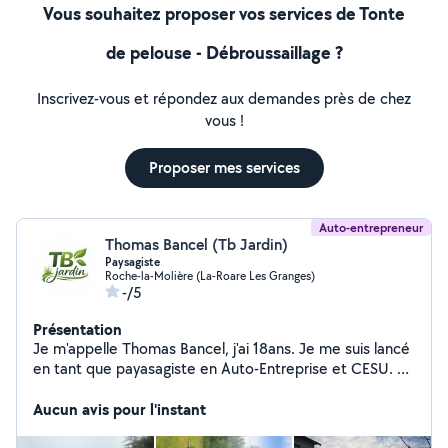
Vous souhaitez proposer vos services de Tonte
de pelouse - Débroussaillage ?
Inscrivez-vous et répondez aux demandes près de chez
vous !
Proposer mes services
Auto-entrepreneur
Thomas Bancel (Tb Jardin)
Paysagiste
Roche-la-Molière (La-Roare Les Granges)
-/5
Présentation
Je m'appelle Thomas Bancel, j'ai 18ans. Je me suis lancé
en tant que payasagiste en Auto-Entreprise et CESU. Je
vous propose mes services pour la taille, la tonte,
nettoyage de terrasse, petite plantation et rabattage.
Aucun avis pour l'instant