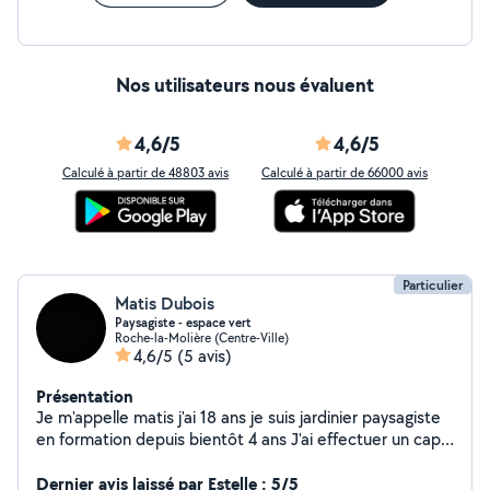
Nos utilisateurs nous évaluent
4,6/5
4,6/5
Calculé à partir de 48803 avis
Calculé à partir de 66000 avis
Particulier
Matis Dubois
Paysagiste - espace vert
Roche-la-Molière (Centre-Ville)
4,6/5
(5 avis)
Présentation
Je m'appelle matis j'ai 18 ans je suis jardinier paysagiste
en formation depuis bientôt 4 ans J'ai effectuer un cap
pendant 2 ans et je suit actuellement un brevet
professionnel Je suis disponible pour toutes taches
Dernier avis laissé par Estelle : 5/5