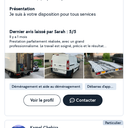
Présentation
Je suis à votre disposition pour tous services
Dernier avis laissé par Sarah : 5/5
Il y a 1 mois
Prestation parfaitement réalisée, avec un grand
professionnalisme. Le travail est soigné, précis et le résultat
est à la hauteur de mes attentes même mieux! En plus de la
qualité du service c’est une personne agréable, à l’écoute et
ponctuel. Je recommande totalement.
Déménagement et aide au déménagement
Débarras d'appartement
Voir le profil
Contacter
Particulier
Kamel Chebira