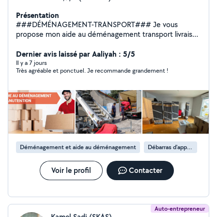
Présentation
###DÉMÉNAGEMENT-TRANSPORT### Je vous
propose mon aide au déménagement transport livraison
récupération de vos meubles et vos achats dans tous
les magasins Conforama but électro dépôt Ikea ou chez
Dernier avis laissé par Aaliyah : 5/5
des particuliers Équiper par diable chariot sangle
Il y a 7 jours
Très agréable et ponctuel. Je recommande grandement !
couverture de protection je propose un travail propre
efficace et soigneux n'hésitez à contacter
Déménagement et aide au déménagement
Débarras d'appartement
Voir le profil
Contacter
Auto-entrepreneur
Kamel Sadi (SKAS)