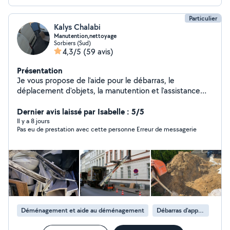
Particulier
Kalys Chalabi
Manutention,nettoyage
Sorbiers (Sud)
4,3/5
(59 avis)
Présentation
Je vous propose de l'aide pour le débarras, le
déplacement d'objets, la manutention et l'assistance
lors de changements de logement. Nous intervenons
pour vous aider à vider, ranger et organiser vos espaces,
Dernier avis laissé par Isabelle : 5/5
avec sérieux et efficacité.
Il y a 8 jours
Pas eu de prestation avec cette personne Erreur de messagerie
Déménagement et aide au déménagement
Débarras d'appartement