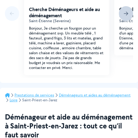
Cherche Déménageurs et aide au
Cherche
déménagement
déména
Saint-Étienne (Severine)
Saint-Étien
Bonjour, Je cherche un fourgon pour un
Bonjour, j
déménagement svp. Un meuble télé , 1
d'un appart
fauteuil, grand frigo, 3 lits et matelas, grand
Etienne, 2 
télé, machine a laver, gaziniere, placard
d'une pers
cuisine, coiffeuse , armoire chambre, table
déménageme
salon chaise et des valises de vêtements et
des sacs de jouets. J'ai pas de grands
budget je voudrais un prix raisonsable. Me
contacter en privé. Merci.
Prestations de services
Déménageurs et aides au déménagement
Loire
Saint-Priest-en-Jarez
Déménageur et aide au déménagement
à Saint-Priest-en-Jarez : tout ce qu’il
faut savoir