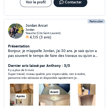
Voir le profil
Contacter
Particulier
Jordan Arcuri
Jordan
Veauche (Cite Saint-Laurent)
4,7/5
(3 avis)
Présentation
Bonjour, je m'appelle Jordan, j'ai 30 ans. je sais qu'on a
pas souvent le temps de faire des travaux ou qu'on a
plus la force d'y faire et que je comprend tout à fait
donc je propose mes services que je ferais avec plaisir .
Dernier avis laissé par Anthony : 5/5
Je suis une personne souriante, dynamique et qui aime
Il y a plus de 6 mois
Super travail, niveau qualité, prix impeccable, rien à redire,
le travail bien fait .
personne très sérieuse et disponible rapidement je
recommande à 100 %