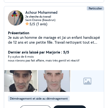
Particulier
Achour Mohammed
Je cherche du travail
Saint-Étienne (Beaubrun)
5/5
(1 avis)
Présentation
Je suis un homme de mariage et j'ai un enfant handicapé
de 12 ans et une petite fille. Travail nettoyant tout et
peinture de maison normale Afin de prendre soin de ma
famille Et mon fils est handicapé Et désherber le jardin
Dernier avis laissé par Marjorie : 5/5
Laver un tapis et déchets
Il y a plus de 6 mois
nous n'avons pas fait affaire, mais très gentil et réactif
Déménagement et aide au déménagement