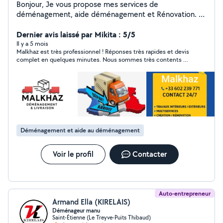
Bonjour, Je vous propose mes services de
déménagement, aide déménagement et Rénovation. Je
vous offre un service de qualité à un tarif compétitif.
N'hésitez pas à me contacter pour un devis ou pour
Dernier avis laissé par Mikita : 5/5
toute question. Cordialement
Il y a 5 mois
Malkhaz est très professionnel ! Réponses très rapides et devis
complet en quelques minutes. Nous sommes très contents de
travailler avec lui et notre déménagement s’est très bien passé.
Très organisé et poli. Je le recommande vivement. Merci !
Déménagement et aide au déménagement
Voir le profil
Contacter
Auto-entrepreneur
Armand Ella (KIRELAIS)
Déménageur manu
Saint-Étienne (Le Treyve-Puits Thibaud)