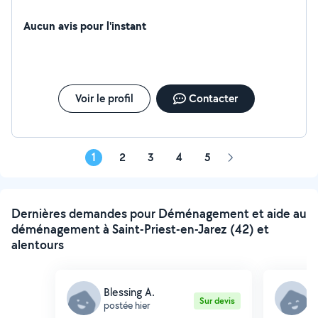
Aucun avis pour l'instant
Voir le profil
Contacter
1
2
3
4
5
Page
suivante
Dernières demandes pour Déménagement et aide au
déménagement à Saint-Priest-en-Jarez (42) et
alentours
Blessing A.
S
Sur devis
postée hier
p