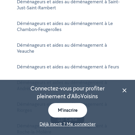
Déménageurs et aides au déménagement à Saint-
Just-Saint-Rambert
Déménageurs et aides au déménagement à Le
Chambon-Feugerolles
Déménageurs et aides au déménagement à
Veauche
Déménageurs et aides au déménagement à Feurs
Déménageurs et aides au déménagement à
Connectez-vous pour profiter
Andrézieux-Bouthéon
pleinement d'AlloVoisins
Déménageurs et aides au déménagement à
Riorges
M'inscrire
Carte
Déjà inscrit ? Me connecter
Déménageurs et aides au déménagement à
Roche-la-Molière