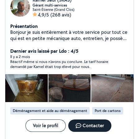
Gérant multi-services
Saint-Étienne (Grand Clos)
4,9/5
(268 avis)
Présentation
Bonjour je suis entièrement à votre service pour tout ce
qui est en petite mécanique auto, entretien, je possède
le matériel, je fais également les travaux extérieur et
intérieur de votre habitation, je propose mes services
Dernier avis laissé par Ldo : 4/5
en déménagement .
Il y a 2 mois
Réactif même si nous n'avons pu conclure. Le tarif horaire
demandé par Kamel était trop élevé pour nous.
Déménagement et aide au déménagement
Port de cartons
Voir le profil
Contacter