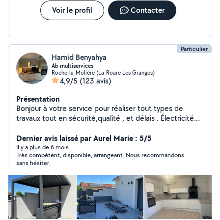
Voir le profil
Contacter
Particulier
Hamid Benyahya
Ab multiservices
Roche-la-Molière (La-Roare Les Granges)
4,9/5
(123 avis)
Présentation
Bonjour à votre service pour réaliser tout types de
travaux tout en sécurité,qualité , et délais . Électricité
(prise,tableau électrique, luminaires,inter,etc..)ancien ,
neuf. Volet roulant ( manuel, ou électrique ) Serrurier.
Dernier avis laissé par Aurel Marie : 5/5
(urgence, changement,etc) Plomberie
Il y a plus de 6 mois
Très compétent, disponible, arrangeant. Nous recommandons
(urgences,sanitaire bouché) Montage de
sans hésiter.
meuble(chambre ,cuisine équipée ,table) Tringlerie
(rideaux ,étagère ..) Électroménager lave linge, sèche
linge ( dépannage,petit ou gros) Nettoyages :canapé.
Tonte pelouse , arbuste. Déménagement.
Désencombrement vide cave ,garage. Débarrasse tout
électroménager . Pose parquet flottant,bois, ou