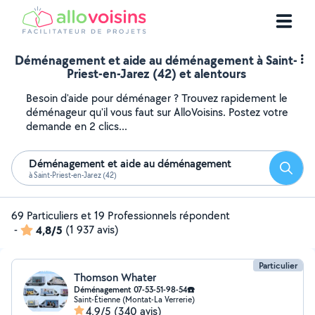
Déménagement et aide au déménagement à Saint-
Priest-en-Jarez (42) et alentours
Besoin d'aide pour déménager ? Trouvez rapidement le
déménageur qu'il vous faut sur AlloVoisins. Postez votre
demande en 2 clics...
Déménagement et aide au déménagement
Reche
à Saint-Priest-en-Jarez (42)
69 Particuliers et 19 Professionnels répondent
-
4,8/5
(1 937 avis)
Particulier
Thomson Whater
Déménagement 07-53-51-98-54☎️
Saint-Étienne (Montat-La Verrerie)
4,9/5
(340 avis)