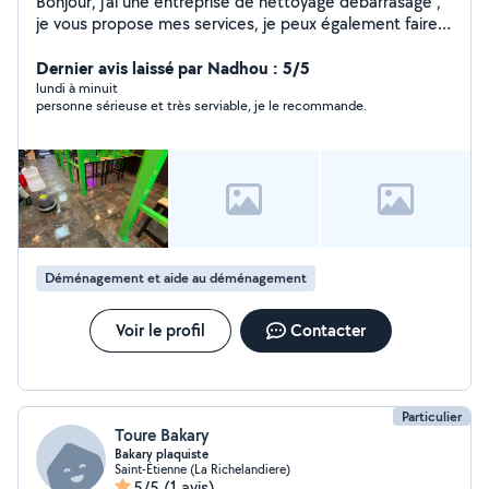
Bonjour, j'ai une entreprise de nettoyage débarrasage ,
je vous propose mes services, je peux également faire
déménagement et peinture.
Dernier avis laissé par Nadhou : 5/5
lundi à minuit
personne sérieuse et très serviable, je le recommande.
Déménagement et aide au déménagement
Voir le profil
Contacter
Particulier
Toure Bakary
Bakary plaquiste
Saint-Étienne (La Richelandiere)
5/5
(1 avis)