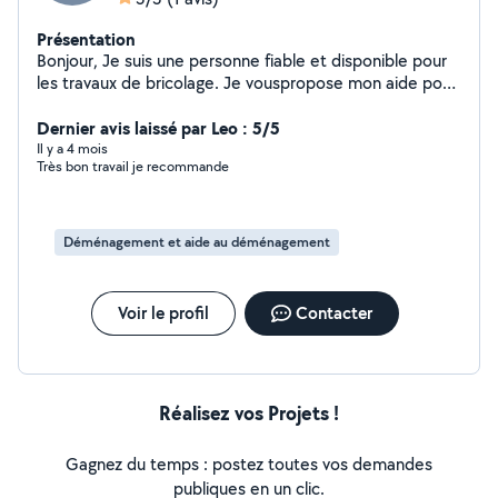
Présentation
Bonjour, Je suis une personne fiable et disponible pour
les travaux de bricolage. Je vouspropose mon aide pour
différents services (plaquiste, nettoyage de chantier,
aide déménagement courses, petits travaux, garde
Dernier avis laissé par Leo : 5/5
d'enfants, etc.). Sérieux et ponctuel, je m'engage à
Il y a 4 mois
Très bon travail je recommande
rendre service efficacement. N'hésitez pas à me
contacter.
Déménagement et aide au déménagement
Voir le profil
Contacter
Réalisez vos Projets !
Gagnez du temps : postez toutes vos demandes
publiques en un clic.