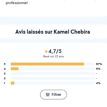
professionnel
Avis laissés sur Kamel Chebira
4,7/5
Basé sur 23 avis
5
87%
4
9%
3
-
2
-
1
4%
Filtrer