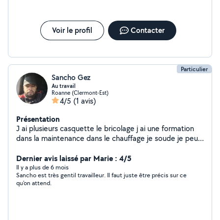
Voir le profil
Contacter
Particulier
Sancho Gez
Au travail
Roanne (Clermont-Est)
4/5
(1 avis)
Présentation
J ai plusieurs casquette le bricolage j ai une formation
dans la maintenance dans le chauffage je soude je peus
aidé en manutention déménagement monté un meuble
et toute sorte de chaoses débroussaillage petite
Dernier avis laissé par Marie : 4/5
maçonnerie service à la personne
Il y a plus de 6 mois
Sancho est très gentil travailleur. Il faut juste être précis sur ce
qu'on attend.