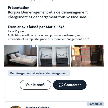
Présentation
Bonjour Déménagement et aide déménagement
chargement et déchargement tous volume sans
contraintes Votre mobiliers sera protégé et manié
proprement Je parcours toutes distances Je suis
Dernier avis laissé par Marie : 5/5
également équiper de beaucoup de matériels pour les
Il y a 21 jours
Mille Mercis a Ricardo pour son professionnalisme , son
déménagements Travail propre,soigneux ainsi que
efficacité et sa rapidité grâce a lui mon déménagement a été
sérieux sont mes atouts Aménagement intérieur (
d'une fludité déconcertante , sans lui nous n'y serions pas
montage de mobiliers en kit, installation de luminaires
arrivé , n'hésitez pas a faire appel a ses services vous ne serez
etc) Entretien extérieur: Jardinage Tonte
pas déçu .
Débroussaillage Désherber Plantation Cordialement
Déménagement et aide au déménagement
Voir le profil
Contacter
Particulier
Justine Gérard