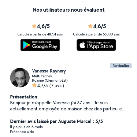
Nos utilisateurs nous évaluent
4,6/5
4,6/5
Calculé à partir de 48731 avis
Calculé à partir de 66000 avis
Particulier
Vanessa Raynery
Multi tâches
Roanne (Clermont-Est)
4,7/5
(7 avis)
Présentation
Bonjour je m'appelle Vanessa j'ai 37 ans . Je suis
actuellement employée de maison chez des particuliers.
Je souhaite trouver quelques heures en plus pour
compléter mon planning Voici ce que je vous propose
Dernier avis laissé par Auguste Marcel : 5/5
comme service : Ménage + rangement Nettoyer les
Il y a plus de 6 mois
Présence aide
vitres Repassage sauf chemise à a votre domicile