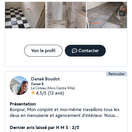
Voir le profil
Contacter
Particulier
Danaé Boudot
Danaé B.
Le Coteau (Hors Centre Ville)
4,3/5
(12 avis)
Présentation
Bonjour, Mon conjoint et moi-même travaillons tous les
deux en menuiserie et agencement d'intérieur. Nous
sommes à votre disposition pour tous types de travaux :
Pose de volets roulant, cuisines, parquets, menuiseries,
Dernier avis laissé par H M S : 2/5