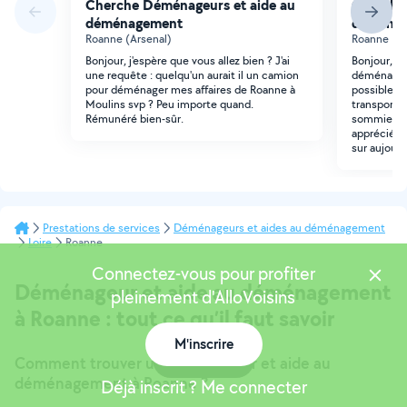
Cherche Déménageurs et aide au
Cherche
déménagement
déména
Roanne (Arsenal)
Roanne (M
Bonjour, j'espère que vous allez bien ? J'ai
Bonjour, B
une requête : quelqu'un aurait il un camion
déménager 
pour déménager mes affaires de Roanne à
possible u
Moulins svp ? Peu importe quand.
transporter
Rémunéré bien-sûr.
sommier ma
appréciée. 
sur aujour
Prestations de services
Déménageurs et aides au déménagement
Loire
Roanne
Connectez-vous pour profiter
Déménageur et aide au déménagement
pleinement d'AlloVoisins
à Roanne : tout ce qu’il faut savoir
M'inscrire
Carte
Comment trouver un déménageur et aide au
déménagement à Roanne ?
Déjà inscrit ? Me connecter