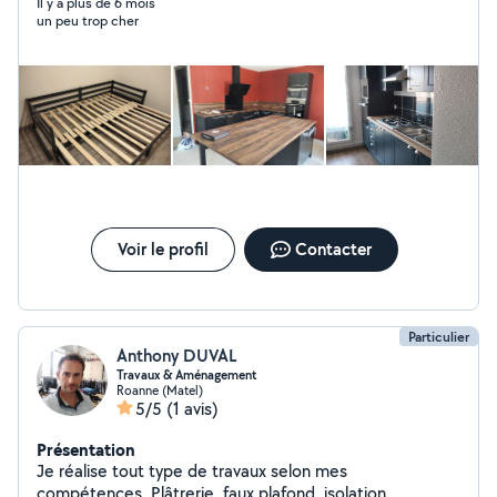
montage de meuble en kit... Nous pouvons aussi
Il y a plus de 6 mois
un peu trop cher
concevoir votre cuisine. De plus, j'effectue depuis
environ 1 ans et ponctuellement des tâches de
ménagères et/ou des gardes d'enfants (Diplôme BAFA
spécialisation petite enfance). Je reste à votre
disposition pour toutes questions.
Voir le profil
Contacter
Particulier
Anthony DUVAL
Travaux & Aménagement
Roanne (Matel)
5/5
(1 avis)
Présentation
Je réalise tout type de travaux selon mes
compétences. Plâtrerie, faux plafond, isolation,