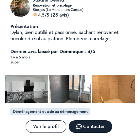
Rénovation et bricolage
Riorges (Le Marais -Les Canaux)
4,5/5
(28 avis)
Présentation
Dylan, bien outillé et passionné. Sachant rénover et
bricoler du sol au plafond. Plomberie, carrelage,
plâtrerie, peinture, ... Je suis relativement disponible et
très propre.
Dernier avis laissé par Dominique : 3/5
Il y a 5 mois
super
Déménagement et aide au déménagement
Voir le profil
Contacter