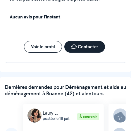
Aucun avis pour l'instant
Voir le profil
Contacter
Dernières demandes pour Déménagement et aide au
déménagement à Roanne (42) et alentours
Laury L.
S
À convenir
postée le 18 juil.
p