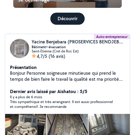
Découvrir
Auto-entrepreneur
Yacine Benjebara (PROSERVICES BENDJEBARA YACINE)
Bâtiment+ évacuation
Saint-Étienne (Cret de Roc Est)
4,7/5
(16 avis)
Présentation
Bonjour Personne soigneuse minutieuse qui prend le
temps de bien faire le travail la qualité est ma priorité
avant tous . Je reste à votre disposition pour tous types
Dernier avis laissé par Aishatou : 5/5
de travaux Cordialement
Il y a plus de 6 mois
Très sympathique et très arrangeant. Il est aussi professionnel
et compréhensif. Je recommande