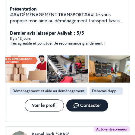
Présentation
###DÉMÉNAGEMENT-TRANSPORT### Je vous
propose mon aide au déménagement transport livraison
récupération de vos meubles et vos achats dans tous
les magasins Conforama but électro dépôt Ikea ou chez
Dernier avis laissé par Aaliyah : 5/5
des particuliers Équiper par diable chariot sangle
Il y a 12 jours
Très agréable et ponctuel. Je recommande grandement !
couverture de protection je propose un travail propre
efficace et soigneux n'hésitez à contacter
Déménagement et aide au déménagement
Débarras d'appartement
Voir le profil
Contacter
Auto-entrepreneur
Kamel Sadi (SKAS)