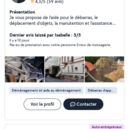
4,3/5
(59 avis)
Présentation
Je vous propose de l'aide pour le débarras, le
déplacement d'objets, la manutention et l'assistance
lors de changements de logement. Nous intervenons
pour vous aider à vider, ranger et organiser vos espaces,
Dernier avis laissé par Isabelle : 5/5
avec sérieux et efficacité.
Il y a 12 jours
Pas eu de prestation avec cette personne Erreur de messagerie
Déménagement et aide au déménagement
Débarras d'appartement
Voir le profil
Contacter
Auto-entrepreneur