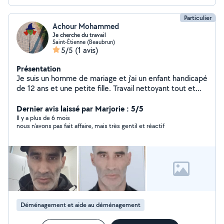
Particulier
Achour Mohammed
Je cherche du travail
Saint-Étienne (Beaubrun)
5/5
(1 avis)
Présentation
Je suis un homme de mariage et j'ai un enfant handicapé
de 12 ans et une petite fille. Travail nettoyant tout et
peinture de maison normale Afin de prendre soin de ma
famille Et mon fils est handicapé Et désherber le jardin
Dernier avis laissé par Marjorie : 5/5
Laver un tapis et déchets
Il y a plus de 6 mois
nous n'avons pas fait affaire, mais très gentil et réactif
Déménagement et aide au déménagement