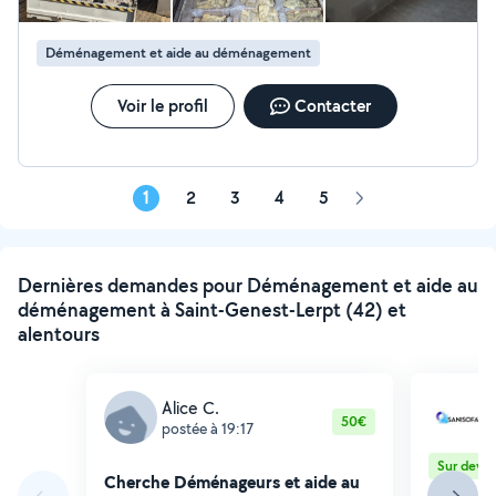
Déménagement et aide au déménagement
Voir le profil
Contacter
1
2
3
4
5
Page
suivante
Dernières demandes pour Déménagement et aide au
déménagement à Saint-Genest-Lerpt (42) et
alentours
Alice C.
S
50€
postée à 19:17
p
Sur devis
Cherche Déménageurs et aide au