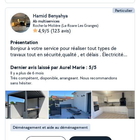
Particulier
Hamid Benyahya
Ab multiservices
Roche-la-Molière (La-Roare Les Granges)
4,9/5
(123 avis)
Présentation
Bonjour à votre service pour réaliser tout types de
travaux tout en sécurité,qualité , et délais . Électricité
(prise,tableau électrique, luminaires,inter,etc..)ancien ,
neuf. Volet roulant ( manuel, ou électrique ) Serrurier.
Dernier avis laissé par Aurel Marie : 5/5
(urgence, changement,etc) Plomberie
Il y a plus de 6 mois
Très compétent, disponible, arrangeant. Nous recommandons
(urgences,sanitaire bouché) Montage de
sans hésiter.
meuble(chambre ,cuisine équipée ,table) Tringlerie
(rideaux ,étagère ..) Électroménager lave linge, sèche
linge ( dépannage,petit ou gros) Nettoyages :canapé.
Tonte pelouse , arbuste. Déménagement.
Désencombrement vide cave ,garage. Débarrasse tout
électroménager . Pose parquet flottant,bois, ou
stratifié. Livraison dans toute la France !!! Panne diverses
Déménagement et aide au déménagement
urgente .