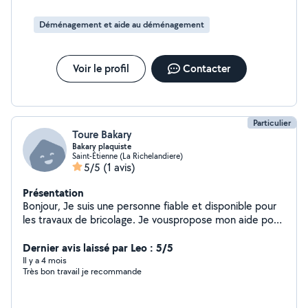
Déménagement et aide au déménagement
Voir le profil
Contacter
Particulier
Toure Bakary
Bakary plaquiste
Saint-Étienne (La Richelandiere)
5/5
(1 avis)
Présentation
Bonjour, Je suis une personne fiable et disponible pour
les travaux de bricolage. Je vouspropose mon aide pour
différents services (plaquiste, nettoyage de chantier,
aide déménagement courses, petits travaux, garde
Dernier avis laissé par Leo : 5/5
d'enfants, etc.). Sérieux et ponctuel, je m'engage à
Il y a 4 mois
Très bon travail je recommande
rendre service efficacement. N'hésitez pas à me
contacter.