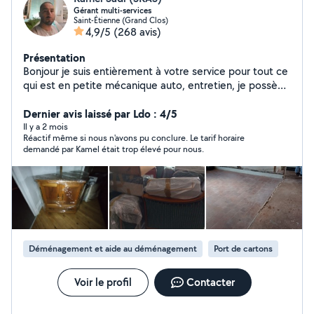
Gérant multi-services
Saint-Étienne (Grand Clos)
4,9/5
(268 avis)
Présentation
Bonjour je suis entièrement à votre service pour tout ce
qui est en petite mécanique auto, entretien, je possède
le matériel, je fais également les travaux extérieur et
intérieur de votre habitation, je propose mes services
Dernier avis laissé par Ldo : 4/5
en déménagement .
Il y a 2 mois
Réactif même si nous n'avons pu conclure. Le tarif horaire
demandé par Kamel était trop élevé pour nous.
Déménagement et aide au déménagement
Port de cartons
Voir le profil
Contacter