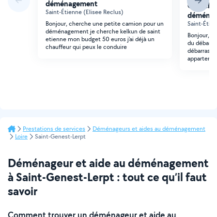
déménagement
Cherche
Saint-Étienne (Elisee Reclus)
déména
Bonjour, cherche une petite camion pour un
Saint-Étie
déménagement je cherche kelkun de saint
Bonjour, j
etienne mon budget 50 euros j'ai déjà un
du débarra
chauffeur qui peux le conduire
débarrasse
appartemen
Prestations de services
Déménageurs et aides au déménagement
Loire
Saint-Genest-Lerpt
Déménageur et aide au déménagement
à Saint-Genest-Lerpt : tout ce qu’il faut
savoir
Comment trouver un déménageur et aide au