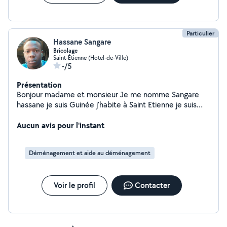
Particulier
Hassane Sangare
Bricolage
Saint-Étienne (Hotel-de-Ville)
-/5
Présentation
Bonjour madame et monsieur Je me nomme Sangare
hassane je suis Guinée j'habite à Saint Etienne je suis
disponible pour les travaux manutentionnaire et
bricolage montage des meubles
Aucun avis pour l'instant
Déménagement et aide au déménagement
Voir le profil
Contacter