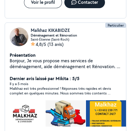
Voir le profil
Contacter
Particulier
Malkhaz KIKABIDZE
Déménagement et Rénovation
Saint-Étienne (Saint-Roch)
4,8/5
(13 avis)
Présentation
Bonjour, Je vous propose mes services de
déménagement, aide déménagement et Rénovation. Je
vous offre un service de qualité à un tarif compétitif.
N'hésitez pas à me contacter pour un devis ou pour
Dernier avis laissé par Mikita : 5/5
toute question. Cordialement
Il y a 5 mois
Malkhaz est très professionnel ! Réponses très rapides et devis
complet en quelques minutes. Nous sommes très contents de
travailler avec lui et notre déménagement s’est très bien passé.
Très organisé et poli. Je le recommande vivement. Merci !