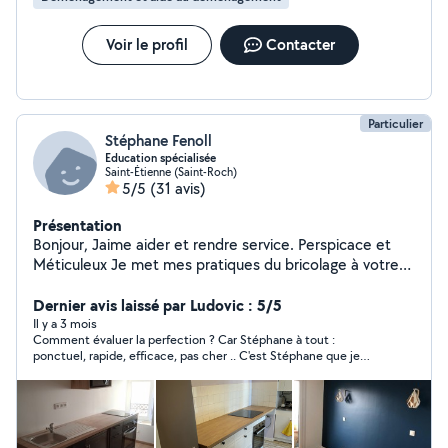
Voir le profil
Contacter
Particulier
Stéphane Fenoll
Education spécialisée
Saint-Étienne (Saint-Roch)
5/5
(31 avis)
Présentation
Bonjour, Jaime aider et rendre service. Perspicace et
Méticuleux Je met mes pratiques du bricolage à votre
service
Dernier avis laissé par Ludovic : 5/5
Il y a 3 mois
Comment évaluer la perfection ? Car Stéphane à tout :
ponctuel, rapide, efficace, pas cher .. C'est Stéphane que je
préfère. Pour le prix payé moitié moins cher, Stéphane fait
mieux que les professionnels. Vraiment parfait. Et avec de
l'humour et beaucoup de sympathie, c'est une
recommandation à 200%