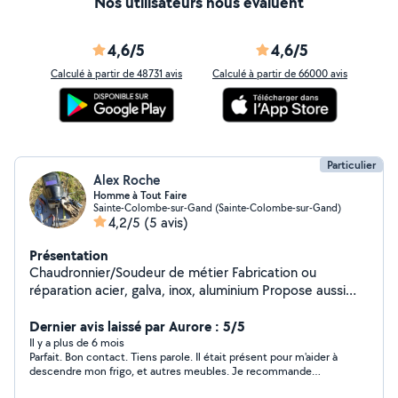
Nos utilisateurs nous évaluent
4,6/5
4,6/5
Calculé à partir de 48731 avis
Calculé à partir de 66000 avis
Particulier
Alex Roche
Homme à Tout Faire
Sainte-Colombe-sur-Gand (Sainte-Colombe-sur-Gand)
4,2/5
(5 avis)
Présentation
Chaudronnier/Soudeur de métier Fabrication ou
réparation acier, galva, inox, aluminium Propose aussi
ses services dans plusieurs domaines. Électricité,
Plomberie, Bois, Espace vert Mécanique Auto/Vélo
Dernier avis laissé par Aurore : 5/5
Il y a plus de 6 mois
Parfait. Bon contact. Tiens parole. Il était présent pour m'aider à
descendre mon frigo, et autres meubles. Je recommande
vivement