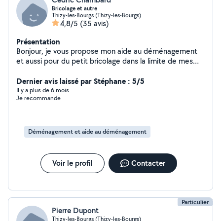
Bricolage et autre
Thizy-les-Bourgs (Thizy-les-Bourgs)
4,8/5
(35 avis)
Présentation
Bonjour, je vous propose mon aide au déménagement
et aussi pour du petit bricolage dans la limite de mes
connaissances. (Montage de meuble en kit, petite
plomberie, petit électricité...) N'hésitez pas à me
Dernier avis laissé par Stéphane : 5/5
demander et je vous dirais si c'est dans mes
Il y a plus de 6 mois
Je recommande
compétences ou pas. Je suis sérieux et soigneux.
Déménagement et aide au déménagement
Voir le profil
Contacter
Particulier
Pierre Dupont
Thizy-les-Bourgs (Thizy-les-Bourgs)