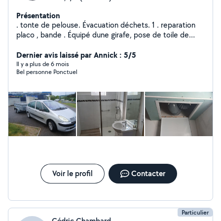
Présentation
. tonte de pelouse. Évacuation déchets. 1 . reparation
placo , bande . Équipé dune girafe, pose de toile de
verre et decollaqe de papier + pose de papier peint ,
toile de verre . Postere mural 2 . Pose de luminaire ,
Dernier avis laissé par Annick : 5/5
d'étagère de cadre et de rideaux. 3 Petite maçonnerie ,
Il y a plus de 6 mois
Bel personne Ponctuel
Muret , moellons petite tache placo. Joît et bande ect
... 4 . debroussallaige et tonte de pelouse (tondeuses à
batterie) essence , évacuation déchets Voir les photos.
Beaucoup d'idées pour pas chère. N'hésitez pas .
disponible jour et nuit. Weekend aussi .
Voir le profil
Contacter
Particulier
Cédric Chambard