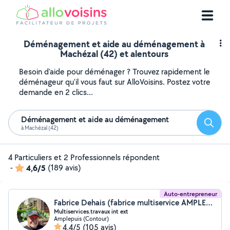
Déménagement et aide au déménagement à
Machézal (42) et alentours
Besoin d'aide pour déménager ? Trouvez rapidement le
déménageur qu'il vous faut sur AlloVoisins. Postez votre
demande en 2 clics...
Déménagement et aide au déménagement
Reche
à Machézal (42)
4 Particuliers et 2 Professionnels répondent
-
4,6/5
(189 avis)
Auto-entrepreneur
Fabrice Dehais (fabrice multiservice AMPLEPUIS)
Multiservices.travaux int ext
Amplepuis (Contour)
4,4/5
(105 avis)