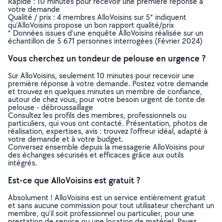
Rapide : 10 minutes pour recevoir une première réponse à
votre demande
Qualité / prix : 4 membres AlloVoisins sur 5* indiquent
qu’AlloVoisins propose un bon rapport qualité/prix
* Données issues d’une enquête AlloVoisins réalisée sur un
échantillon de 5 671 personnes interrogées (Février 2024)
Vous cherchez un tondeur de pelouse en urgence ?
Sur AlloVoisins, seulement 10 minutes pour recevoir une
première réponse à votre demande. Postez votre demande
et trouvez en quelques minutes un membre de confiance,
autour de chez vous, pour votre besoin urgent de tonte de
pelouse - débroussaillage
Consultez les profils des membres, professionnels ou
particuliers, qui vous ont contacté. Présentation, photos de
réalisation, expertises, avis : trouvez l'offreur idéal, adapté à
votre demande et à votre budget.
Conversez ensemble depuis la messagerie AlloVoisins pour
des échanges sécurisés et efficaces grâce aux outils
intégrés.
Est-ce que AlloVoisins est gratuit ?
Absolument ! AlloVoisins est un service entièrement gratuit
et sans aucune commission pour tout utilisateur cherchant un
membre, qu’il soit professionnel ou particulier, pour une
prestation de service ou une location de matériel. Payez