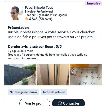
Entreprise
Papa Bricole Tout
Bricoleur Professionnel
Boën-sur-Lignon (Boën-sur-Lignon)
4,8/5
(58 avis)
Présentation
Bricoleur professionnel à votre service ! Vous cherchez
une aide fiable pour vos petits travaux ou vos projets de
rénovation ? Je suis là pour vous simplifier la vie. Je
prends en charge une large gamme de missions à
Dernier avis laissé par Rose : 5/5
domicile, ponctuelles ou régulières : bricolage, montage
Il y a plus de 6 mois
Très réactif, courtois, donne de bons conseils et ses tarifs ne
de meubles, dépannage, nettoyage, petit jardinage, et
sont pas très onéreux.
bien plus encore # Pourquoi me choisir ? - Intervention
rapide et adaptée à vos besoins - Souplesse : je
m'organise selon votre emploi du temps - Équipement
complet : j'apporte le matériel nécessaire pour tous vos
petits travaux # Mes domaines de compétences : -
Électricité : dépannage, installation, luminaires -
Plomberie : réparations, fuites, remplacement - Peinture
Nettoyage de terrain
Tonte de pelouse
: murs, plafonds, finitions soignées - Revêtements de sol
: parquet, carrelage, moquette - Cloisons : montage,
réparation, aménagements - Jardinage : entretien, taille,
Voir le profil
Contacter