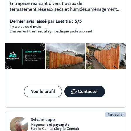
Entreprise réalisant divers travaux de
terrassement,réseaux secs et humides,aménagements
extérieurs,démolition,broyage,prestations d'engins avec
chauffeur. Nos coordonnées sont présentes dans les
Dernier avis laissé par Laetitia : 5/5
photos.
Il y a plus de 6 mois
Damien est très réactif sympathique professionnel
Voir le profil
Contacter
Particulier
Sylvain Lage
Maçonnerie et paysagiste
Sury-le-Comtal (Sury-le-Comtal)