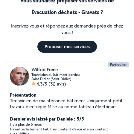
Vous souhaitez proposer vos services de
Évacuation déchets - Gravats ?
Inscrivez-vous et répondez aux demandes près de chez
vous !
Proposer mes services
Particulier
Wilfrid Frene
Technicien du bâtiment particu
Saint-Didier (Saint-Didier)
4,3/5
(32 avis)
Présentation
Technicien de maintenance bâtiment Uniquement petit
travaux électrique Mise au norme tableau électrique
changement de disjoncteur. Travaux plomberie PER
,multicouche,remplacement mitigeur douche, lavabo
Dernier avis laissé par Daniele : 5/5
,evier vanne d arrêt. Alimentation electrique portail
Il y a plus de 6 mois
travail parfaitement fait, très content d'avoir été en contact
battant Parquet chambre ,mise en place de barre de
avec Wilfrid,