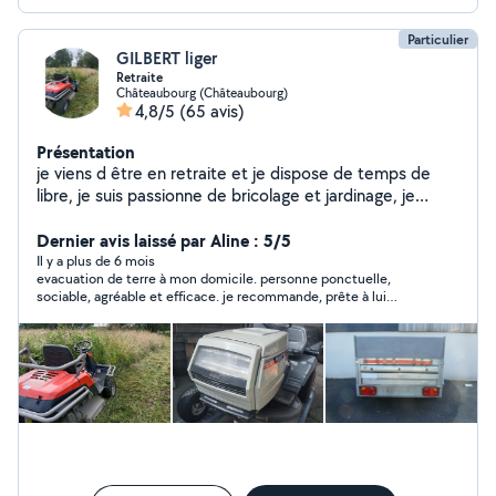
Particulier
GILBERT liger
Retraite
Châteaubourg (Châteaubourg)
4,8/5
(65 avis)
Présentation
je viens d être en retraite et je dispose de temps de
libre, je suis passionne de bricolage et jardinage, je
dispose de matériel divers a la location et j aime rendre
service, je dispose d une remorque de 500KG,grande
Dernier avis laissé par Aline : 5/5
caisse, basculante, rehausses, équiper d un porte moto
Il y a plus de 6 mois
evacuation de terre à mon domicile. personne ponctuelle,
, tronçonneuse a bois, tondeuse thermique et
sociable, agréable et efficace. je recommande, prête à lui
électrique, coffre de toit, ,karcher ,tracteur tondeuse,
demander d'autres services.
motobineuse thermique, bétonnière électrique, broyeur
a végétaux électrique, , rouleau et semoir a gazon, ,
perceuse bochs a batterie ,tronçonneuse a bois
électrique, ,ponceuse,rabotteuse, scie circulaire, poste
a souder, je peut tondre votre pelouse avec mon
tracteur tondeuse avec bac avec mulching, prestations
de parcelles de débroussaillage ,autour de plan d eau
,bois et champ avec une autoportée débroussailleuse