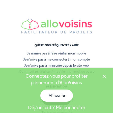
QUESTIONS FRÉQUENTES / AIDE
Je n'arrive pas à faire vérifier mon mobile
Je n'arrive pas à me connecter à mon compte
Je n'arrive pas à m'inscrire depuis le site web
Comment réinitialiser / modifier mon mot de passe
Connectez-vous pour profiter
pleinement d'AlloVoisins
PRÉSENTATION
Qui sommes-nous ?
M'inscrire
Carte
Comment ça marche ?
Déjà inscrit ? Me connecter
AlloVoisins Pro
Toutes les demandes