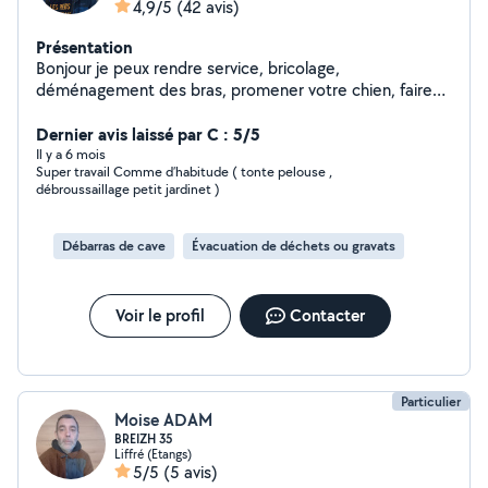
4,9/5
(42 avis)
Présentation
Bonjour je peux rendre service, bricolage,
déménagement des bras, promener votre chien, faire
les courses et plus encore
Dernier avis laissé par C : 5/5
Il y a 6 mois
Super travail Comme d’habitude ( tonte pelouse ,
débroussaillage petit jardinet )
Débarras de cave
Évacuation de déchets ou gravats
Voir le profil
Contacter
Particulier
Moise ADAM
BREIZH 35
Liffré (Etangs)
5/5
(5 avis)