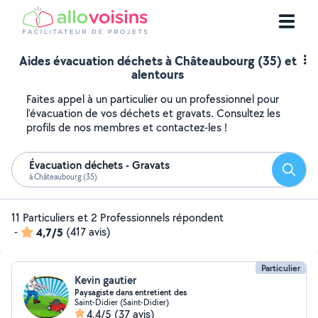
Aides évacuation déchets à Châteaubourg (35) et
alentours
Faites appel à un particulier ou un professionnel pour
l'évacuation de vos déchets et gravats. Consultez les
profils de nos membres et contactez-les !
Évacuation déchets - Gravats
Reche
à Châteaubourg (35)
11 Particuliers et 2 Professionnels répondent
-
4,7/5
(417 avis)
Particulier
Kevin gautier
Paysagiste dans entretient des
Saint-Didier (Saint-Didier)
4,4/5
(37 avis)