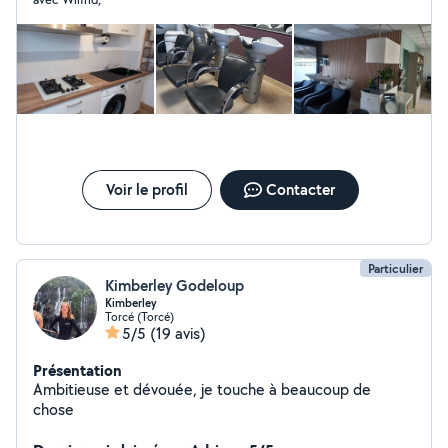
rideaux ,raboter porte bois ,remplacement serrure.
entretien vmc Entretien ballon d eau chaude Déco sur
mur menuiserie. Mise en place d éclairage ou prise de
courant Habilitation électrique BR
Voir le profil
Contacter
Particulier
Kimberley Godeloup
Kimberley
Torcé (Torcé)
5/5
(19 avis)
Présentation
Ambitieuse et dévouée, je touche à beaucoup de
chose