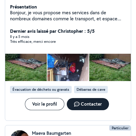
Présentation
Bonjour, je vous propose mes services dans de
nombreux domaines comme le transport, et espace
verts et débarras encombrant tous matériaux. Je suis
une personne très sérieuse et motivé, ponctuel , et je
Dernier avis laissé par Christopher : 5/5
suis disponible n'hésitez pas à me contacter pour tous
Il y a 5 mois
Très efficace, merci encore
renseignements merci
Évacuation de déchets ou gravats
Débarras de cave
Voir le profil
Contacter
Particulier
Maeva Baumgarten