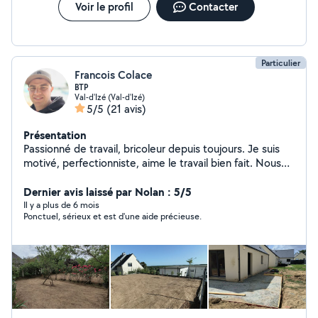
Voir le profil
Contacter
Particulier
Francois Colace
BTP
Val-d'Izé (Val-d'Izé)
5/5
(21 avis)
Présentation
Passionné de travail, bricoleur depuis toujours. Je suis
motivé, perfectionniste, aime le travail bien fait. Nous
intervenons généralement à deux personnes pour plus
d'efficacité. Équipements professionnels dans de
Dernier avis laissé par Nolan : 5/5
nombreux domaines. TP: Terrassement, réseaux,
Il y a plus de 6 mois
Ponctuel, sérieux et est d'une aide précieuse.
aménagement, maçonnerie,... Bâtiment: Maçonnerie,
sols, placo, aménagement,... Extérieur: Aménagement,
semis de gazon, tonte, débroussaillage, taille,... Au
plaisir de vous servir