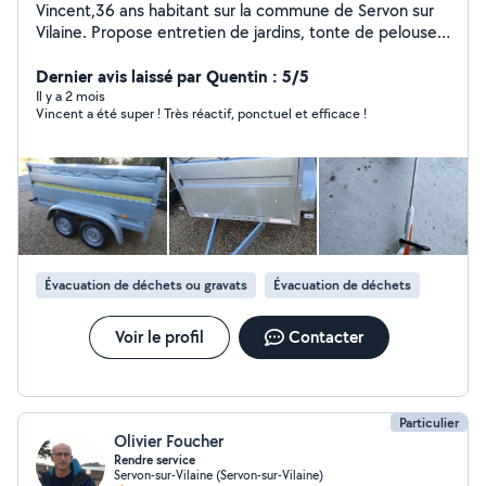
Vincent,36 ans habitant sur la commune de Servon sur
Vilaine. Propose entretien de jardins, tonte de pelouses
, taille de petites haies avec enlèvement des déchets
verts. Je peux aussi enlever tout types de déchets en
Dernier avis laissé par Quentin : 5/5
déchetterie. Contactez moi au Zéro six Quarante deux
Il y a 2 mois
Vincent a été super ! Très réactif, ponctuel et efficace !
Dix Trente huit Quatre vingt
Évacuation de déchets ou gravats
Évacuation de déchets
Voir le profil
Contacter
Particulier
Olivier Foucher
Rendre service
Servon-sur-Vilaine (Servon-sur-Vilaine)