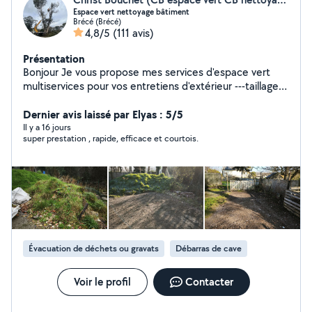
Espace vert nettoyage bâtiment
Brécé (Brécé)
4,8/5
(111 avis)
Présentation
Bonjour Je vous propose mes services d'espace vert
multiservices pour vos entretiens d'extérieur ---taillage
de haie et d'arbustes ---tente de pelouse grande
surface ou petite surface ---élagage coupe d'arbre ---
Dernier avis laissé par Elyas : 5/5
débroussaillage et ramassage des feuilles Service de
Il y a 16 jours
super prestation , rapide, efficace et courtois.
nettoyage peinture et ravalement ---nettoyage de
toiture dallage muret terrasse pignon façade... Peinture
intérieur extérieur peinture muret façade pignon... ---
l'évacuation des déchets verts des encombrants des
gravats et autres N'hésitez pas les devis et
déplacement sont gratuits Disponible 24H24. Possibilité
de payer en plusieurs fois sans frais par virement ou par
chèque travaux effectués rapidement et
Évacuation de déchets ou gravats
Débarras de cave
soigneusement.
Voir le profil
Contacter