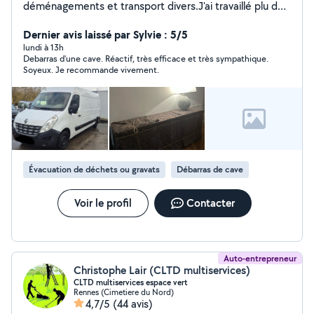
déménagements et transport divers.J'ai travaillé plu de
8 ans dans une entreprise de déménagement.je fais le
montage et démontage de meubles et également
Dernier avis laissé par Sylvie : 5/5
l'emballage de vos mobilier . Toujours prêt à rendre
lundi à 13h
Debarras d'une cave. Réactif, très efficace et très sympathique.
services . À bientôt
Soyeux. Je recommande vivement.
Évacuation de déchets ou gravats
Débarras de cave
Voir le profil
Contacter
Auto-entrepreneur
Christophe Lair (CLTD multiservices)
CLTD multiservices espace vert
Rennes (Cimetiere du Nord)
4,7/5
(44 avis)