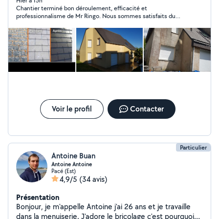
gouttière nettoyage gouttière et nettoyage de façade
Hier à 15h
Chantier terminé bon déroulement, efficacité et
pignon muret dallage également petite maçonnerie
professionnalisme de Mr Ringo. Nous sommes satisfaits du
avec facture garantie de 5 à 10 ans
résultat ainsi que des échanges variés et intéressants que
nous avons eu. Merci Mr Ringo.
Voir le profil
Contacter
Particulier
Antoine Buan
Antoine Antoine
Pacé (Est)
4,9/5
(34 avis)
Présentation
Bonjour, je m'appelle Antoine j'ai 26 ans et je travaille
dans la menuiserie. J'adore le bricolage c'est pourquoi