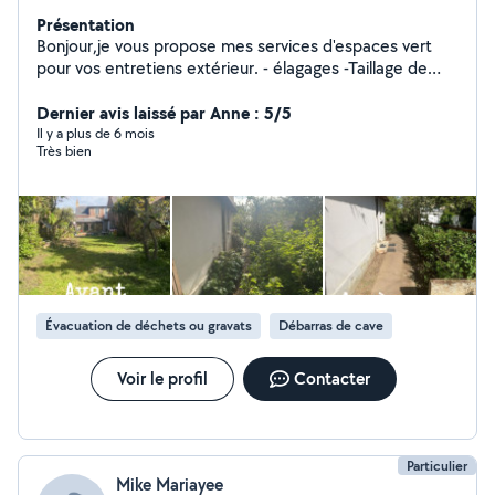
Présentation
Bonjour,je vous propose mes services d'espaces vert
pour vos entretiens extérieur. - élagages -Taillage de
haie -Tonte de pelouse -debrouissaillage + ramassage
-évacuation des encombrants Multiservices -
Dernier avis laissé par Anne : 5/5
Nettoyage,terrasses,murets, dalles ou autre Devis
Il y a plus de 6 mois
Très bien
gratuit A bientôt
Évacuation de déchets ou gravats
Débarras de cave
Voir le profil
Contacter
Particulier
Mike Mariayee