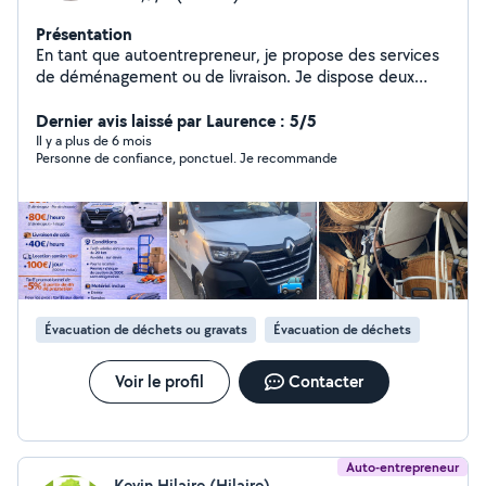
Présentation
En tant que autoentrepreneur, je propose des services
de déménagement ou de livraison. Je dispose deux
camions 15 m³ entièrement équipés (diable, sangles,
couvertures de protection, etc.). Nous sommes
Dernier avis laissé par Laurence : 5/5
également spécialisés dans le montage et le
Il y a plus de 6 mois
Personne de confiance, ponctuel. Je recommande
démontage de meubles. Possibilité d'intervenir à deux
ou trois personnes selon la complexité et vos besoins.
Sérieux, ponctuel et appliqué, vous pouvez consulter
mes avis afin de vous faire une idée de la qualité de nos
prestations. N'hésitez pas à me contacter directement
pour plus d'informations ou pour un devis rapide.
Évacuation de déchets ou gravats
Évacuation de déchets
Voir le profil
Contacter
Auto-entrepreneur
Kevin Hilaire (Hilaire)