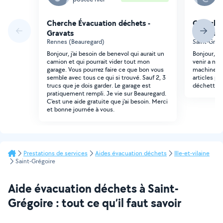
Cherche Évacuation déchets -
Cherche 
Gravats
Gravats
Rennes (Beauregard)
Saint-Grég
Bonjour, j'ai besoin de benevol qui aurait un
Bonjour, je
camion et qui pourrait vider tout mon
venir a mo
garage. Vous pourrez faire ce que bon vous
machine a l
semble avec tous ce qui si trouvé. Sauf 2, 3
articles pl
trucs que je dois garder. Le garage est
déchetterie
pratiquement rempli. Je vie sur Beauregard.
C'est une aide gratuite que j'ai besoin. Merci
et bonne journée à vous.
Prestations de services
Aides évacuation déchets
Ille-et-vilaine
Saint-Grégoire
Aide évacuation déchets à Saint-
Grégoire : tout ce qu’il faut savoir