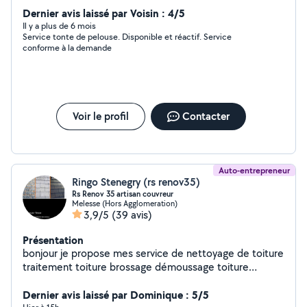
bientôt
Dernier avis laissé par Voisin : 4/5
Il y a plus de 6 mois
Service tonte de pelouse. Disponible et réactif. Service
conforme à la demande
Voir le profil
Contacter
Auto-entrepreneur
Ringo Stenegry (rs renov35)
Rs Renov 35 artisan couvreur
Melesse (Hors Agglomeration)
3,9/5
(39 avis)
Présentation
bonjour je propose mes service de nettoyage de toiture
traitement toiture brossage démoussage toiture
changement faîtage changement d'ardoise réparation
fuite étanchéité remplacement gouttière réparation
Dernier avis laissé par Dominique : 5/5