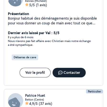
Rennes (Michelet)
5/5
(1 avis)
Présentation
Bonjour habitué des déménagements je suis disponible
pour vous donner un coup de main avec tout ce que
vous avez besoin 13 euros l'heure merci Bien
cordialement
Dernier avis laissé par Val : 5/5
Il y a plus de 6 mois
Nous n'avons pas fait affaire avec Christian mais notre échange
a été sympathique.
Débarras de cave
Voir le profil
Contacter
Particulier
Patrice Huet
Betton (Centre)
4,9/5
(37 avis)