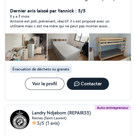
monter des meubles n'a aucun secret pour moi. Je
m'occupe également de l'entretien des jardins (tonte,
Dernier avis laissé par Yannick : 5/5
taille, plantation...). N'hésitez pas à le contacter si
Il y a 3 mois
Antoine est poli, prévenant, réactif. il s est proposé avec un
besoin
utilitaire mais c est ma mère qui ne peut pas monter aussi
haut. Tarif correct un peu trp cher pour nous. Antoine est
sympa, courtois et n insiste pas. je le pense vraiment sérieux !
je comprends sa note globale de 4.9/5 certainement méritée !
Évacuation de déchets ou gravats
Voir le profil
Contacter
Auto-entrepreneur
Landry Ndjebom (REPAIR35)
Rennes (Saint-Laurent)
5/5
(1 avis)