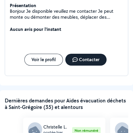
Présentation
Bonjour Je disponible veuillez me contacter Je peut
monte ou démonter des meubles, déplacer des
meubles. Faite des petit bricolage Reparte un vélo Aide
entretiens véhicules
Aucun avis pour l'instant
Voir le profil
Contacter
Dernières demandes pour Aides évacuation déchets
à Saint-Grégoire (35) et alentours
Christelle L.
A
Non rémunéré
postée hier
p