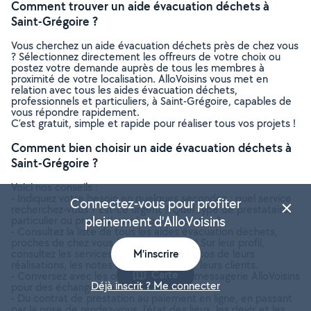
Comment trouver un aide évacuation déchets à
Saint-Grégoire ?
Vous cherchez un aide évacuation déchets près de chez vous
? Sélectionnez directement les offreurs de votre choix ou
postez votre demande auprès de tous les membres à
proximité de votre localisation. AlloVoisins vous met en
relation avec tous les aides évacuation déchets,
professionnels et particuliers, à Saint-Grégoire, capables de
vous répondre rapidement.
C’est gratuit, simple et rapide pour réaliser tous vos projets !
Comment bien choisir un aide évacuation déchets à
Saint-Grégoire ?
Voici nos conseils :
- Indiquez votre besoin en quelques secondes : quel service
Connectez-vous pour profiter
recherchez-vous ? Est-ce urgent ? Quel type de prestataire,
pleinement d'AlloVoisins
particulier ou professionnel, souhaitez-vous ?
- Consultez la liste de tous les aides évacuation déchets,
proches de chez vous à Saint-Grégoire ! Sur leur profil,
consultez les services proposés, les photos de leurs
M'inscrire
réalisations, les notes et avis laissés par leurs clients.
Carte
- Conversez avec les offreurs depuis la messagerie AlloVoisins
Déjà inscrit ? Me connecter
pour des échanges sécurisés et efficaces.
- Du contrat de prestation au paiement en ligne, en passant
par la prise de rendez-vous, l’état des lieux, les devis et les