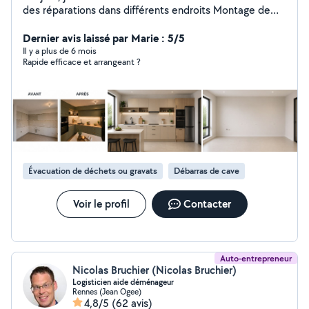
des réparations dans différents endroits Montage de
différents meuble cuisine armoire,dressing etc L'aide au
déménagement, etc Je suis sérieuse,correcte et
Dernier avis laissé par Marie : 5/5
ponctuel. Pour plus d'informations n'hésite pas de me
Il y a plus de 6 mois
Rapide efficace et arrangeant ?
contacter. Merci
Évacuation de déchets ou gravats
Débarras de cave
Voir le profil
Contacter
Auto-entrepreneur
Nicolas Bruchier (Nicolas Bruchier)
Logisticien aide déménageur
Rennes (Jean Ogee)
4,8/5
(62 avis)