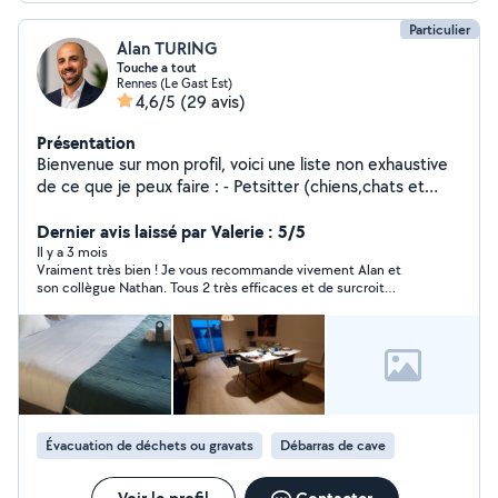
Particulier
Alan TURING
Touche a tout
Rennes (Le Gast Est)
4,6/5
(29 avis)
Présentation
Bienvenue sur mon profil, voici une liste non exhaustive
de ce que je peux faire : - Petsitter (chiens,chats et
autres) - Fourniture et installation de barnum, grande
tente pouvant accueillir 20 à 40 personnes - Aide au
Dernier avis laissé par Valerie : 5/5
transport d'affaires, possibilité d'amener un ami en plus -
Il y a 3 mois
Vraiment très bien ! Je vous recommande vivement Alan et
Aide au devoirs (principalement maths physique
son collègue Nathan. Tous 2 très efficaces et de surcroit
jusqu'en terminal - Ménage, aide à domicile - Montage
sympathiques réactifs, à l'écoute et expert en leurs domaines.
de meuble type Ikea
Bravo encore et mille mercis !
Évacuation de déchets ou gravats
Débarras de cave