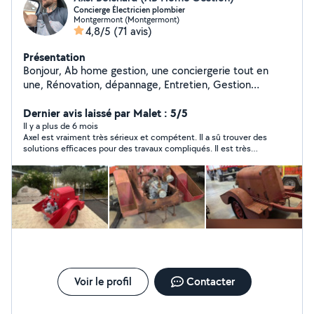
Concierge Électricien plombier
Montgermont (Montgermont)
4,8/5
(71 avis)
Présentation
Bonjour, Ab home gestion, une conciergerie tout en
une, Rénovation, dépannage, Entretien, Gestion
Électricien, plombier, chauffagiste, tout corps d'état
Disponible pour toute intervention urgente, ou travaux
Dernier avis laissé par Malet : 5/5
programmer
Il y a plus de 6 mois
Axel est vraiment très sérieux et compétent. Il a sû trouver des
solutions efficaces pour des travaux compliqués. Il est très
honnête avec ses tarifs. Je referai appel à lui ?
Voir le profil
Contacter