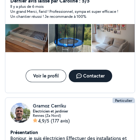
manutention. Je suis très simple et sérieux rigoureux
Dernier avis laissé par Caroline : 5/5
dynamique et surtout très sociable et raisonnable avec
Il y a plus de 6 mois
Un grand Merci, Farid ! Professionnel, sympa et super efficace !
tout le monde. Pour plus information et conseil n'hésitez
Un chantier réussi ! Je recommande à 100%
pas à me contacter.
Voir le profil
Contacter
Particulier
Gramoz Cerriku
Électricien et jardinier
Rennes (Za Nord)
4,9/5
(177 avis)
Présentation
Bonjour, je suis électricien Effectuer des installations et