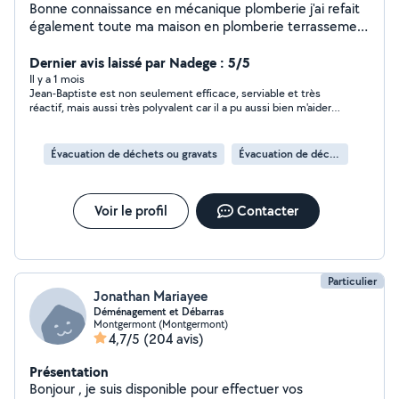
Bonne connaissance en mécanique plomberie j'ai refait
également toute ma maison en plomberie terrassement
j'ai également tous permis poids-lourd assainissement
j'ai realisé entierement ma fosse septique et j'ai été
Dernier avis laissé par Nadege : 5/5
contrôlé par Rennes Métropole
Il y a 1 mois
Jean-Baptiste est non seulement efficace, serviable et très
réactif, mais aussi très polyvalent car il a pu aussi bien m'aider
pour l'entretien de mon jardin que pour ma plomberie. Il a
d'ailleurs des connaissances solides dans ce domaine et il a pu
faire mieux que les deux derniers artisans plombiers venus à la
Évacuation de déchets ou gravats
Évacuation de déchets
maison ! J'ai vraiment confiance en lui.
Voir le profil
Contacter
Particulier
Jonathan Mariayee
Déménagement et Débarras
Montgermont (Montgermont)
4,7/5
(204 avis)
Présentation
Bonjour , je suis disponible pour effectuer vos