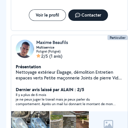
Voir le profil
Contacter
Particulier
Maxime Beaufils
Multiservice
Poligné (Poligné)
2/5
(1 avis)
Présentation
Nettoyage extérieur Élagage, démolition Entretien
espaces verts Petite maçonnerie Joints de pierre Vide
maison, déchèterie
Dernier avis laissé par ALAIN : 2/5
Il y a plus de 6 mois
je ne peux juger le travail mais je peux parler du
comportement. Après un mail lui donnant le montant de mon
petit budget pour programmer une télécommande, j'ai reçu un
mail me disant qu'il pouvait passer le 27.06. J'ai demandé à
quelle heure et depuis aucune nouvelle !!!!!!!!!!!!!!! je n'ai pas tout
compris