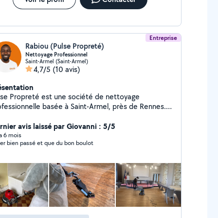
Entreprise
Rabiou (Pulse Propreté)
Nettoyage Professionnel
Saint-Armel (Saint-Armel)
4,7/5
(10 avis)
ésentation
lse Propreté est une société de nettoyage
ofessionnelle basée à Saint-Armel, près de Rennes.
us intervenons auprès des particuliers et
ofessionnels pour garantir une propreté de standing
rnier avis laissé par Giovanni : 5/5
résultat éclatant. Nos prestations principales :
 a 6 mois
er bien passé et que du bon boulot
ttoyage de bureaux, commerces et copropriétés
tretien de maisons, appartements et villas haut de
mme Nettoyage après travaux ou déménagement
rerie intérieure et extérieure Remise en état
lète (sols, murs, plinthes, etc.) Pourquoi choisir
preté ? Plus de 15 ans d'expérience dans le
yage professionnel Ponctualité, discrétion et
ur à chaque intervention Produits et matériel