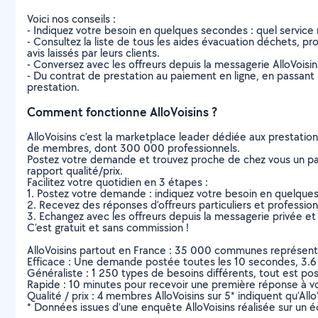
Voici nos conseils :
- Indiquez votre besoin en quelques secondes : quel service 
- Consultez la liste de tous les aides évacuation déchets, pro
avis laissés par leurs clients.
- Conversez avec les offreurs depuis la messagerie AlloVoisi
- Du contrat de prestation au paiement en ligne, en passant pa
prestation.
Comment fonctionne AlloVoisins ?
AlloVoisins c’est la marketplace leader dédiée aux prestatio
de membres, dont 300 000 professionnels.
Postez votre demande et trouvez proche de chez vous un parti
rapport qualité/prix.
Facilitez votre quotidien en 3 étapes :
1. Postez votre demande : indiquez votre besoin en quelque
2. Recevez des réponses d’offreurs particuliers et professio
3. Echangez avec les offreurs depuis la messagerie privée et 
C’est gratuit et sans commission !
AlloVoisins partout en France : 35 000 communes représentées 
Efficace : Une demande postée toutes les 10 secondes, 3.6
Généraliste : 1 250 types de besoins différents, tout est poss
Rapide : 10 minutes pour recevoir une première réponse à 
Qualité / prix : 4 membres AlloVoisins sur 5* indiquent qu’All
* Données issues d’une enquête AlloVoisins réalisée sur un é