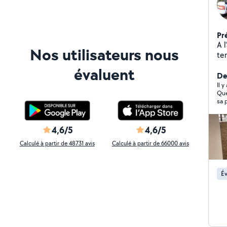
Pr
A l
Nos utilisateurs nous
ter
les
évaluent
cré
Der
de
Il y
Que
sa 
l’e
imb
4,6/5
4,6/5
Calculé à partir de 48731 avis
Calculé à partir de 66000 avis
Év