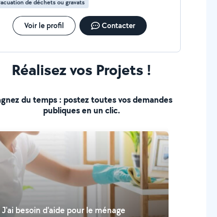
acuation de déchets ou gravats
sionnels inclus Devis gratuit et rapide
isfaction garantie ou reprise sous 24h Zone
intervention : Rennes et alentours (Cesson-Sévigné,
Voir le profil
Contacter
uz, Chantepie, Vern-sur-Seiche, Betton, etc.)
Réalisez vos Projets !
gnez du temps : postez toutes vos demandes
publiques en un clic.
J'ai besoin d'aide pour le ménage