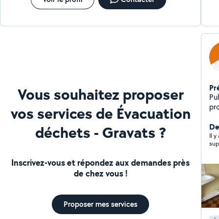
Pr
Vous souhaitez proposer
Pu
pr
vos services de Évacuation
No
pr
De
déchets - Gravats ?
et un 
Il y
sup
Ne
En
Inscrivez-vous et répondez aux demandes près
ga
de chez vous !
Vit
comp
Pulse Pro
Proposer mes services
netto
rigue