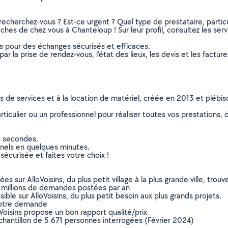
recherchez-vous ? Est-ce urgent ? Quel type de prestataire, particu
ches de chez vous à Chanteloup ! Sur leur profil, consultez les serv
ns pour des échanges sécurisés et efficaces.
r la prise de rendez-vous, l’état des lieux, les devis et les facture
ns de services et à la location de matériel, créée en 2013 et plébi
culier ou un professionnel pour réaliser toutes vos prestations, d
s secondes.
nnels en quelques minutes.
sécurisée et faites votre choix !
sur AlloVoisins, du plus petit village à la plus grande ville, tro
 millions de demandes postées par an
ible sur AlloVoisins, du plus petit besoin aux plus grands projets.
votre demande
oVoisins propose un bon rapport qualité/prix
chantillon de 5 671 personnes interrogées (Février 2024)