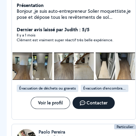
Présentation
Bonjour ,je suis auto-entrepreneur Solier moquettiste,je
pose et dépose tous les revêtements de sol
souple,moquette ,stratifié,PVC,lino en lés,en lames,en
dalles.. Je prépare les supports ,ragreage . N'hésitez
Dernier avis laissé par Judith : 5/5
pas à me contacter pour tous renseignements.
Il y a 1 mois
Clément est vraiment super réactif très belle expérience.
Évacuation de déchets ou gravats
Évacuation d'encombrants
Voir le profil
Contacter
Particulier
Paolo Pereira