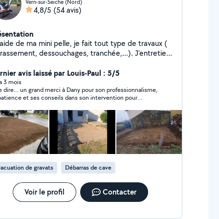
Vern-sur-Seiche (Nord)
4,8/5
(54 avis)
ésentation
'aide de ma mini pelle, je fait tout type de travaux (
rassement, dessouchages, tranchée,...). J'entretiens
 espaces verts ( taille de haie, tonte de pelouse,
ation de pelouse, abattage d'arbres...) Je fait aussi
nier avis laissé par Louis-Paul : 5/5
 la mécanique sur tout type de véhicules.
 a 3 mois
 dire… un grand merci à Dany pour son professionnalisme,
patience et ses conseils dans son intervention pour
nlèvement de notre dalle béton et son évacuation ! Tarif
attable ! Je recommande +++
acuation de gravats
Débarras de cave
Voir le profil
Contacter