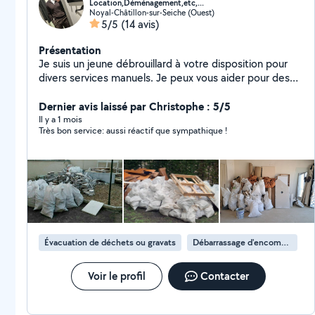
Location,Déménagement,etc,...
Noyal-Châtillon-sur-Seiche (Ouest)
5/5
(14 avis)
Présentation
Je suis un jeune débrouillard à votre disposition pour
divers services manuels. Je peux vous aider pour des
livraisons, des travaux de bricolage, du jardinage, ou
encore des tâches nécessitant du transport. Je suis
Dernier avis laissé par Christophe : 5/5
sérieux, organisé, et efficace. Si vous avez un besoin
Il y a 1 mois
Très bon service: aussi réactif que sympathique !
spécifique, n'hésitez pas à me contacter !
Évacuation de déchets ou gravats
Débarrassage d'encombrants
Voir le profil
Contacter