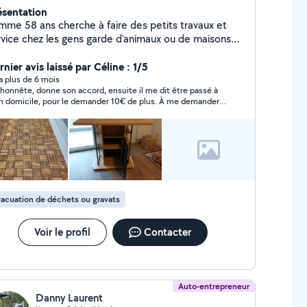
ésentation
mme 58 ans cherche à faire des petits travaux et
rvice chez les gens garde d'animaux ou de maisons
ntage de meubles karcher tontes petites pelouses
barras garage
nier avis laissé par Céline : 1/5
y a plus de 6 mois
honnête, donne son accord, ensuite il me dit être passé à
domicile, pour le demander 10€ de plus. À me demander
mes massages ! Qu’alors ma demande n’a rien avoir.
nté la veille à ce demander finalement les motivations de ce
sieur !
acuation de déchets ou gravats
Voir le profil
Contacter
Auto-entrepreneur
Danny Laurent