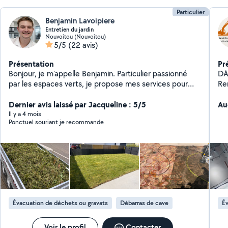
Particulier
Benjamin Lavoipiere
Entretien du jardin
Nouvoitou (Nouvoitou)
5/5
(22 avis)
Présentation
Pr
Bonjour, je m'appelle Benjamin. Particulier passionné
DAL DEMOL 
par les espaces verts, je propose mes services pour
Rennes
l'entretien de votre extérieur. Sérieux, rigoureux et
de ca
professionnel, j'aime le travail bien fait et le contact
Dernier avis laissé par Jacqueline : 5/5
locaux Évacuation des g
Au
avec la nature. Je dispose de tout le matériel
Il y a 4 mois
Ponctuel souriant je recommande
nécessaire pour réaliser des prestations de qualité. Je
réalise : * Tonte de pelouse * Débroussaillage *
Nettoyage de terrasses, murets et autres surfaces
extérieures N'hésitez pas à me contacter pour plus
d'informations. l
Évacuation de déchets ou gravats
Débarras de cave
Év
Voir le profil
Contacter