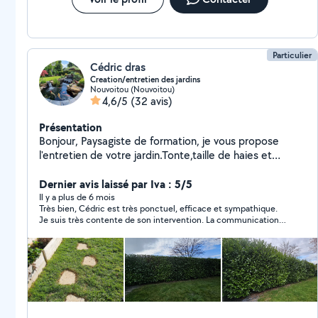
Particulier
Cédric dras
Creation/entretien des jardins
Nouvoitou (Nouvoitou)
4,6/5
(32 avis)
Présentation
Bonjour, Paysagiste de formation, je vous propose
l'entretien de votre jardin.Tonte,taille de haies et
arbustes isolés, debrousaillage,ramassage des feuilles
,remise en état, évacuation des déchets verts. Je vous
Dernier avis laissé par Iva : 5/5
propose également le nettoyage de vos terrasses. Je
Il y a plus de 6 mois
Très bien, Cédric est très ponctuel, efficace et sympathique.
peux vous accompagner dans vos projets extérieurs,
Je suis très contente de son intervention. La communication
carpors, pergolas, allées pavées, pas japonais,
était parfaite. Je recommande sans hésiter !
ambiance 'zen' Je réalise également des terrasses bois,
pavées etc...,engazonnement, plantations...clôtures...
Je dispose de tout le matériel nécessaire. Réactif et
rigoureux, je suis à votre écoute pour concretiser vos
projets. Paiement cesu accepté Cédric