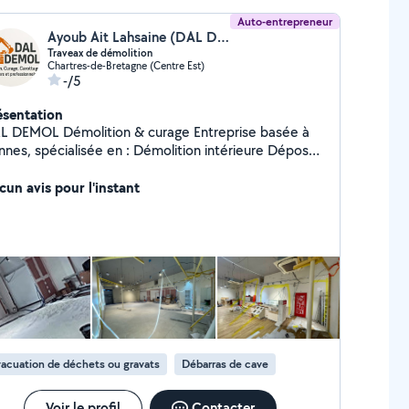
Auto-entrepreneur
Ayoub Ait Lahsaine (DAL DEMOL)
Traveax de démolition
Chartres-de-Bretagne (Centre Est)
-/5
ésentation
Démolition & curage Entreprise basée à
, spécialisée en : Démolition intérieure Dépose
rrelage, cloisons, murs Curage de logements et
ravats Travail propre, soigné et
cun avis pour l'instant
sécurisé. Devis gratuit Intervention rapide.
acuation de déchets ou gravats
Débarras de cave
Voir le profil
Contacter