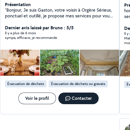
Présentation
Pr
"Bonjour, Je suis Gaston, votre voisin à Orgère Sérieux,
ho
ponctuel et outillé, je propose mes services pour vous
se
aider dans vos projets du quotidien sur le secteur
mo
d'Orgères, Rennes Sud et les communes environnantes
Dernier avis laissé par Bruno : 5/5
dé
Der
(Bruz, Chartres-de Bretagne, Pont-Péan). Bricolage:
Il y a plus de 6 mois
Il 
sympa, efficace, je recommande
Mal
Montage de meubles, pose d'étagère, changement de
mon 
luminaires, petite réparation. Entretien extérieur: Tonte
combien 
de pelouse, taille de haies, nettoyage haute pression.
Pla
Aide & Manutention: Aide au déménagement,
mon
transport d'objets encombrants. Pourquoi me choisir
Travaille sognè et respect des délais. Matériel
professionnel à disposition. Réponse rapide à vos
messages N'hésitez pas à me contater pour discuter
Évacuation de déchets
Évacuation de déchets ou gravats
Év
de vos besion. À bientôt!"
Voir le profil
Contacter